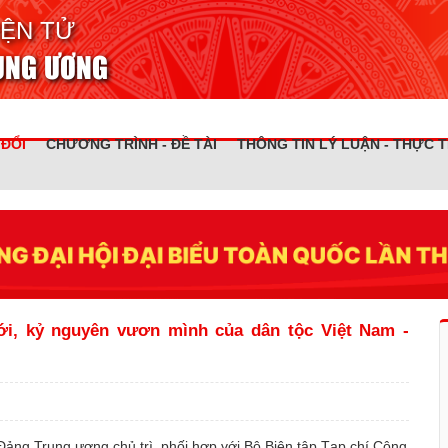
IỆN TỬ
RUNG ƯƠNG
 ĐỔI
CHƯƠNG TRÌNH - ĐỀ TÀI
THÔNG TIN LÝ LUẬN - THỰC T
ới, kỷ nguyên vươn mình của dân tộc Việt Nam -
Đảng Trung ương chủ trì, phối hợp với Bộ Biên tập Tạp chí Cộng