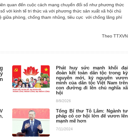
 liên quan đến cuộc cách mạng chuyển đổi số như phương thức
ố với kinh tế tri thức và với phương thức sản xuất xã hội chủ
hệ giữa phòng, chống tham nhũng, tiêu cực với chống lãng phí
Theo TTXVN
g
Phát huy sức mạnh khối đại
đoàn kết toàn dân tộc trong kỷ
ỷ
nguyên mới, kỷ nguyên vươn
n
mình của dân tộc Việt Nam trên
con đường đi lên chủ nghĩa xã
hội
8/9/2026
IV
Tổng Bí thư Tô Lâm: Ngành tư
h,
pháp có cơ hội lớn để vươn lên
mạnh mẽ hơn
7/11/2024