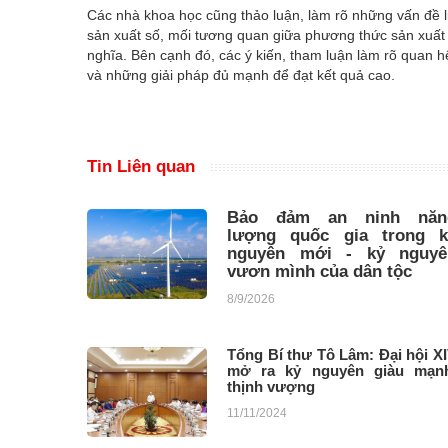
Các nhà khoa học cũng thảo luận, làm rõ những vấn đề
sản xuất số, mối tương quan giữa phương thức sản xuất s
nghĩa. Bên cạnh đó, các ý kiến, tham luận làm rõ quan 
và những giải pháp đủ mạnh để đạt kết quả cao.
Tin Liên quan
Bảo đảm an ninh năn
lượng quốc gia trong k
nguyên mới - kỷ nguyê
vươn mình của dân tộc
8/9/2026
Tổng Bí thư Tô Lâm: Đại hội X
mở ra kỷ nguyên giàu mạn
thịnh vượng
11/11/2024