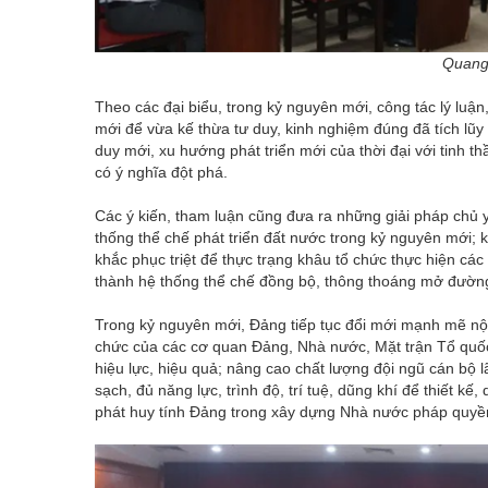
Quang 
Theo các đại biểu, trong kỷ nguyên mới, công tác lý luận
mới để vừa kế thừa tư duy, kinh nghiệm đúng đã tích lũy
duy mới, xu hướng phát triển mới của thời đại với tinh t
có ý nghĩa đột phá.
Các ý kiến, tham luận cũng đưa ra những giải pháp chủ y
thống thể chế phát triển đất nước trong kỷ nguyên mới; k
khắc phục triệt để thực trạng khâu tổ chức thực hiện các 
thành hệ thống thể chế đồng bộ, thông thoáng mở đường 
Trong kỷ nguyên mới, Đảng tiếp tục đổi mới mạnh mẽ nộ
chức của các cơ quan Đảng, Nhà nước, Mặt trận Tổ quốc 
hiệu lực, hiệu quả; nâng cao chất lượng đội ngũ cán bộ l
sạch, đủ năng lực, trình độ, trí tuệ, dũng khí để thiết 
phát huy tính Đảng trong xây dựng Nhà nước pháp quyền