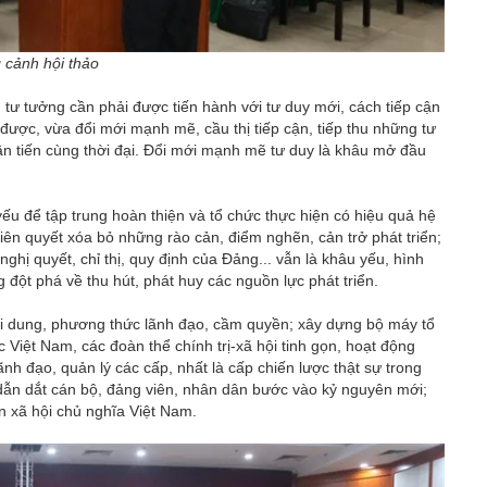
cảnh hội thảo
, tư tưởng cần phải được tiến hành với tư duy mới, cách tiếp cận
 được, vừa đổi mới mạnh mẽ, cầu thị tiếp cận, tiếp thu những tư
hần tiến cùng thời đại. Đổi mới mạnh mẽ tư duy là khâu mở đầu
ếu để tập trung hoàn thiện và tổ chức thực hiện có hiệu quả hệ
iên quyết xóa bỏ những rào cản, điểm nghẽn, cản trở phát triển;
nghị quyết, chỉ thị, quy định của Đảng... vẫn là khâu yếu, hình
đột phá về thu hút, phát huy các nguồn lực phát triển.
i dung, phương thức lãnh đạo, cầm quyền; xây dựng bộ máy tổ
Việt Nam, các đoàn thể chính trị-xã hội tinh gọn, hoạt động
ãnh đạo, quản lý các cấp, nhất là cấp chiến lược thật sự trong
kế, dẫn dắt cán bộ, đảng viên, nhân dân bước vào kỷ nguyên mới;
 xã hội chủ nghĩa Việt Nam.