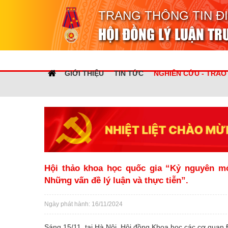
TRANG THÔNG TIN Đ
HỘI ĐỒNG LÝ LUẬN T
GIỚI THIỆU
TIN TỨC
NGHIÊN CỨU - TRAO
Hội thảo khoa học quốc gia “Kỷ nguyên m
Những vấn đề lý luận và thực tiễn”.
Ngày phát hành: 16/11/2024
Sáng 15/11, tại Hà Nội, Hội đồng Khoa học các cơ quan 