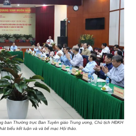
ng ban Thường trực Ban Tuyên giáo Trung ương, Chủ tịch HĐKH
át biểu kết luận và và bế mạc Hội thảo.