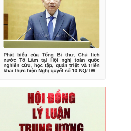
Phát biểu của Tổng Bí thư, Chủ tịch
nước Tô Lâm tại Hội nghị toàn quốc
nghiên cứu, học tập, quán triệt và triển
khai thực hiện Nghị quyết số 10-NQ/TW