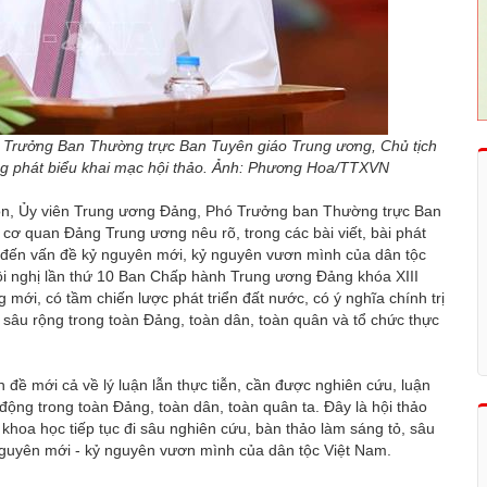
 Trưởng Ban Thường trực Ban Tuyên giáo Trung ương, Chủ tịch
g phát biểu khai mạc hội thảo. Ảnh: Phương Hoa/TTXVN
 Môn, Ủy viên Trung ương Đảng, Phó Trưởng ban Thường trực Ban
cơ quan Đảng Trung ương nêu rõ, trong các bài viết, bài phát
 đến vấn đề kỷ nguyên mới, kỷ nguyên vươn mình của dân tộc
i nghị lần thứ 10 Ban Chấp hành Trung ương Đảng khóa XIII
mới, có tầm chiến lược phát triển đất nước, có ý nghĩa chính trị
t sâu rộng trong toàn Đảng, toàn dân, toàn quân và tổ chức thực
 đề mới cả về lý luận lẫn thực tiễn, cần được nghiên cứu, luận
động trong toàn Đảng, toàn dân, toàn quân ta. Đây là hội thảo
 khoa học tiếp tục đi sâu nghiên cứu, bàn thảo làm sáng tỏ, sâu
 nguyên mới - kỷ nguyên vươn mình của dân tộc Việt Nam.