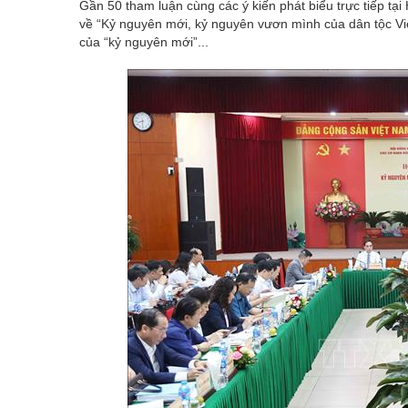
Gần 50 tham luận cùng các ý kiến phát biểu trực tiếp tạ
về “Kỷ nguyên mới, kỷ nguyên vươn mình của dân tộc Việ
của “kỷ nguyên mới”...