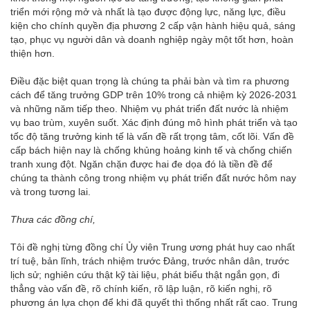
triển mới rộng mở và nhất là tạo được động lực, năng lực, điều
kiện cho chính quyền địa phương 2 cấp vận hành hiệu quả, sáng
tạo, phục vụ người dân và doanh nghiệp ngày một tốt hơn, hoàn
thiện hơn.
Điều đặc biệt quan trọng là chúng ta phải bàn và tìm ra phương
cách để tăng trưởng GDP trên 10% trong cả nhiệm kỳ 2026-2031
và những năm tiếp theo. Nhiệm vụ phát triển đất nước là nhiệm
vụ bao trùm, xuyên suốt. Xác định đúng mô hình phát triển và tạo
tốc độ tăng trưởng kinh tế là vấn đề rất trọng tâm, cốt lõi. Vấn đề
cấp bách hiện nay là chống khủng hoảng kinh tế và chống chiến
tranh xung đột. Ngăn chặn được hai đe dọa đó là tiền đề để
chúng ta thành công trong nhiệm vụ phát triển đất nước hôm nay
và trong tương lai.
Thưa các đồng chí,
Tôi đề nghị từng đồng chí Ủy viên Trung ương phát huy cao nhất
trí tuệ, bản lĩnh, trách nhiệm trước Đảng, trước nhân dân, trước
lịch sử; nghiên cứu thật kỹ tài liệu, phát biểu thật ngắn gọn, đi
thẳng vào vấn đề, rõ chính kiến, rõ lập luận, rõ kiến nghị, rõ
phương án lựa chọn để khi đã quyết thì thống nhất rất cao. Trung