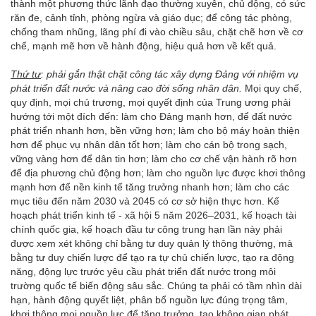
thành một phương thức lãnh đạo thường xuyên, chủ động, có sức
răn đe, cảnh tỉnh, phòng ngừa và giáo dục; để công tác phòng,
chống tham nhũng, lãng phí đi vào chiều sâu, chặt chẽ hơn về cơ
chế, mạnh mẽ hơn về hành động, hiệu quả hơn về kết quả.
Thứ tư
:
phải gắn thật chặt công tác xây dựng Đảng với nhiệm vụ
phát triển đất nước và nâng cao đời sống nhân dân.
Mọi quy chế,
quy định, mọi chủ trương, mọi quyết định của Trung ương phải
hướng tới một đích đến: làm cho Đảng mạnh hơn, để đất nước
phát triển nhanh hơn, bền vững hơn; làm cho bộ máy hoàn thiện
hơn để phục vụ nhân dân tốt hơn; làm cho cán bộ trong sạch,
vững vàng hơn để dân tin hơn; làm cho cơ chế vận hành rõ hơn
để địa phương chủ động hơn; làm cho nguồn lực được khơi thông
mạnh hơn để nền kinh tế tăng trưởng nhanh hơn; làm cho các
mục tiêu đến năm 2030 và 2045 có cơ sở hiện thực hơn. Kế
hoạch phát triển kinh tế - xã hội 5 năm 2026–2031, kế hoạch tài
chính quốc gia, kế hoạch đầu tư công trung hạn lần này phải
được xem xét không chỉ bằng tư duy quản lý thông thường, mà
bằng tư duy chiến lược để tạo ra tự chủ chiến lược, tạo ra động
năng, động lực trước yêu cầu phát triển đất nước trong môi
trường quốc tế biến động sâu sắc. Chúng ta phải có tầm nhìn dài
hạn, hành động quyết liệt, phân bổ nguồn lực đúng trọng tâm,
khơi thông mọi nguồn lực để tăng trưởng, tạo không gian phát