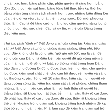
chuẩn xác hơn, bằng phân cấp, phân quyền rõ ràng hơn, bằng
đôn đốc thực hiện sát hơn, bằng tổng kết thực tiễn kịp thời hơn,
bằng phản ứng chính sách nhanh hơn trước những biến động lớn
của thế giới và yêu cầu phát triển trong nước. Đổi mới phương
thức lãnh đạo là để tăng cường năng lực cầm quyền, năng lực tổ
chức thực hiện, sức chiến đấu và uy tín, vị thế của Đảng trong
điều kiện mới.
Thứ ba
:
phải
"định vị" t
hật đúng vị trí của công tác kiểm tra, giám
sát, kỷ luật đảng và phòng, chống tham nhũng, lãng phí
, tiêu
cực.
Đây không chỉ là công việc
"giữ gìn nội bộ"
, mà là vấn đề
sống còn của Đảng, là điều kiện tiên quyết để giữ vững niềm tin
của nhân dân, giữ vững kỷ luật, sự thống nhất trong toàn Đảng,
bảo đảm cho đường lối đúng được thực hiện nghiêm, cho quyền
lực được kiểm soát chặt chẽ, cho cán bộ được rèn luyện và sàng
lọc thường xuyên. Tổng kết 20 năm thực hiện các nghị quyết về
tăng cường công tác kiểm tra, giám sát và về phòng, chống tham
nhũng, lãng phí, tiêu cực phải làm với tinh thần rất quyết liệt,
thẳng thắn, rất khoa học, rất thực tiễn, nhân văn; thấy rõ cái được
để phát huy, thấy rõ cái chưa được để sửa, thấy rõ khoảng trống
thể chế, khoảng trống giám sát, khoảng trống trách nhiệm để kịp
thời bổ sung, hoàn thiện. Phải làm sao để kiểm tra, giám sát trở