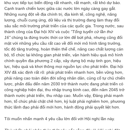
khu vực tiếp tục biến động rất nhanh, rất mạnh, rất khó dự báo.
Cạnh tranh chiến lược giữa các nước lớn ngày càng gay gắt.
Những xung đột về địa chính trị, địa kinh tế, công nghệ, năng
lượng, chuỗi cung ứng, dữ liệu và thị trường đang làm thay đổi
sâu sắc môi trường phát triển của các quốc gia. Trong nước, sau
thành công của Đại hội XIV và cuộc
"Tổng tuyển cử lần thứ
16"
chúng ta đứng trước thời cơ lớn để bứt phá, nhưng cũng đối
mặt với những yêu cầu rất cao về đổi mới mô hình tăng trưởng,
tốc độ tăng trưởng, hoàn thiện thể chế, nâng cao chất lượng cán
bộ, tổ chức lại không gian phát triển, vận hành hiệu quả mô hình
chính quyền địa phương 2 cấp, xây dựng bộ máy tinh gọn, hiệu
lực, hiệu quả và khơi thông mọi nguồn lực cho phát triển. Đại hội
XIV đã xác định rất rõ: phải phát triển nhanh hơn, bền vững hơn,
phải nâng cao toàn diện đời sống nhân dân, củng cố tự chủ chiến
lược, phấn đấu đến năm 2030 trở thành nước đang phát triển có
công nghiệp hiện đại, thu nhập trung bình cao, đến năm 2045 trở
thành nước phát triển, thu nhập cao. Muốn vậy, Đảng phải mạnh
hơn, tổ chức phải chặt chẽ hơn, kỷ luật phải nghiêm hơn, phương
thức lãnh đạo phải đổi mới hơn, hành động phải quyết liệt hơn.
Tôi muốn nhấn mạnh 4 yêu cầu lớn đối với Hội nghị lần này.