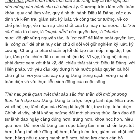
Thứ nhất
:
phải nhận thức thật sâu sắc rằng đây là Hội nghị đặt
nền móng vận hành cho cả
nh
iệm kỳ
.
Chương trình làm việc toàn
khóa, quy chế làm việc, quy định thi hành Điều lệ Đảng, các quy
định về kiểm tra, giám sát, kỷ luật, về công tác tư tưởng, về cơ
chế phối hợp, về nhân sự chủ chốt của bộ máy nhà nước... là
"
kết
cấu"
của tổ chức, là
"mạch dẫn"
của quyền lực, là
"chuẩn
mực"
để giữ vững nguyên tắc, là
"cơ chế"
để kiểm soát quyền lực,
là
"công cụ"
để phát huy dân chủ đi đôi với giữ nghiêm kỷ luật, kỷ
cương. Chúng ta phải chuẩn bị tốt để tạo nền nếp, nhịp độ, hiệu
lực, tăng sức chiến đấu cho cả nhiệm kỳ. Vì vậy, từng nội dung
phải được xem xét thật kỹ, đối chiếu thật sát với Điều lệ Đảng, với
Hiến pháp, với yêu cầu xây dựng Nhà nước pháp quyền xã hội
chủ nghĩa, với yêu cầu xây dựng Đảng trong sạch, vững mạnh
toàn diện và với thực tiễn sinh động của cuộc sống.
Thứ hai
:
phải quán triệt thật
sâu sắc
tinh thần đổi mới phương
thức lãnh đạo của Đảng.
Đảng ta là lực lượng lãnh đạo Nhà nước
và xã hội; sự lãnh đạo của Đảng là tuyệt đối, trực tiếp, toàn diện.
Chính vì vậy, phải không ngừng đổi mới phương thức lãnh đạo để
sự lãnh đạo ngày càng đúng hơn, trúng hơn, khoa học hơn, hiệu
quả hơn. Đổi mới để Đảng lãnh đạo bằng tầm nhìn chiến lược tốt
hơn, bằng thể chế đồng bộ hơn, bằng kiểm tra, giám sát chặt chẽ
hơn, bằng nêu gương mạnh mẽ hơn, bằng lựa chọn cán bộ