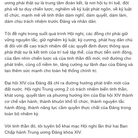
ương phải thật sự là trung tâm đoàn kết, là nơi hội tụ trí tuệ, đột
phá về tư duy chiến lược, nghiêm về kỷ luật phát ngôn, về kỷ luật
tổ chức, mạnh mẽ về tinh thần dám nghĩ, dám quyết, dám làm,
dám chịu trách nhiệm trước Đảng và nhân dân.
Tôi đề nghị trong suốt quá trình Hội nghị, các đồng chí phải giữ
vững nguyên tắc, giữ nghiêm kỷ luật, kỷ cương, phát huy dân chủ
đi đôi với đề cao trách nhiệm để các quyết định được thông qua
phải thật sự là kết tinh của trí tuệ tập thể, của thực tiễn sinh động,
của tầm nhìn chiến lược và của tinh thần đổi mới, mở đường cho
phát triển, củng cố niềm tin, tăng cường sự lãnh đạo của Đảng và
tạo thêm sức mạnh cho toàn hệ thống chính trị.
Đại hội XIV của Đảng đã chỉ ra đường hướng phát triển mới của
đất nước. Hội nghị Trung ương 2 có trách nhiệm biến tinh thần,
khát vọng, quyết tâm và phương hướng lớn của Đại hội XIV thành
cơ chế vận hành, thành khuôn khổ tổ chức, thành nguyên tắc
hành động, thành năng lực cầm quyền thực chất của Đảng trong
toàn bộ nhiệm kỳ.
Với tinh thần đó, tôi tuyên bố khai mạc Hội nghị lần thứ hai Ban
Chấp hành Trung ương Đảng khóa XIV.