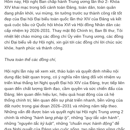
Hôm nay, Hội nghị Ban chấp hành Trung ương lần thứ 2- Khóa
XIV khai mạc trong bối cảnh toàn Đảng, toàn dân, toàn quân
đang phấn khởi, vui mừng, tin tưởng trước sự thành công rất tốt
đẹp của Đại hội Đại biểu toàn quốc lần thứ XIV của Đảng và kết
quả cuộc bầu cử Quốc hội khóa XVI và Hội đồng Nhân dân các
cấp nhiệm kỳ 2026-2031. Thay mặt Bộ Chính trị, Ban Bí thư, Tôi
nhiệt liệt chào mừng các đồng chí Ủy viên Trung ương, các đồng
chí Đại biểu về dự Hội nghị, xin gửi tới các đồng chí lời chúc sức
khỏe, hạnh phúc và thành công.
Thưa toàn thể các đồng chí,
Hội nghị lần này sẽ xem xét, thảo luận và quyết định nhiều nội
dung đặc biệt quan trọng, có ý nghĩa nền tảng đối với nhiệm vụ
triển khai thắng lợi Nghị quyết Đại hội XIV của Đảng, trực tiếp liên
quan đến chất lượng lãnh đạo, cầm quyền và sức chiến đấu của
Đảng; liên quan đến hiệu lực, hiệu quả hoạt động của cả hệ
thống chính trị; liên quan đến sự phát triển nhanh, bền vững của
đất nước trong giai đoạn 2026–2031 và những năm tiếp theo.
Những vấn đề được bàn và quyết nghị tại Hội nghị Trung ương 2
chính là những
"hành lang pháp lý"
, những
"quy tắc vận hành"
,
những
"nguyên tắc kỷ luật"
, những
"chuẩn mực hành động"
để
đưa Nghị quyết của Đảng vào cuộc sống, tạo nền tảng vững chắc