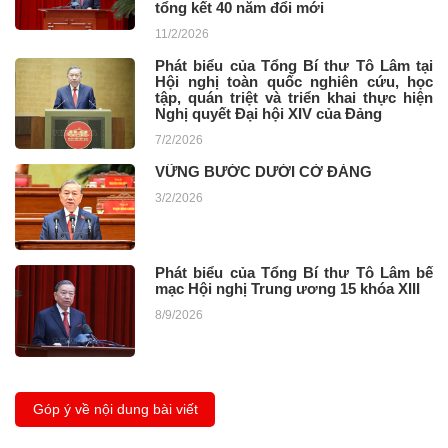
tổng kết 40 năm đổi mới
11/2/2026
Phát biểu của Tổng Bí thư Tô Lâm tại
Hội nghị toàn quốc nghiên cứu, học
tập, quán triệt và triển khai thực hiện
Nghị quyết Đại hội XIV của Đảng
7/2/2026
VỮNG BƯỚC DƯỚI CỜ ĐẢNG
3/2/2026
Phát biểu của Tổng Bí thư Tô Lâm bế
mạc Hội nghị Trung ương 15 khóa XIII
8/9/2026
Góp ý về nội dung bài viết