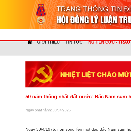
TRANG THÔNG TIN Đ
HỘI ĐỒNG LÝ LUẬN T
GIỚI THIỆU
TIN TỨC
NGHIÊN CỨU - TRAO
50 năm thống nhất đất nước: Bắc Nam sum h
Ngày phát hành: 30/04/2025
Ngày 30/4/1975, non sông liền một dải, Bắc Nam sum họ