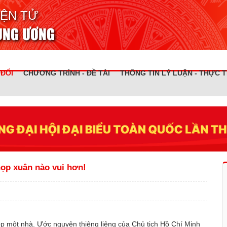
IỆN TỬ
RUNG ƯƠNG
 ĐỔI
CHƯƠNG TRÌNH - ĐỀ TÀI
THÔNG TIN LÝ LUẬN - THỰC T
ọp xuân nào vui hơn!
p một nhà. Ước nguyện thiêng liêng của Chủ tịch Hồ Chí Minh