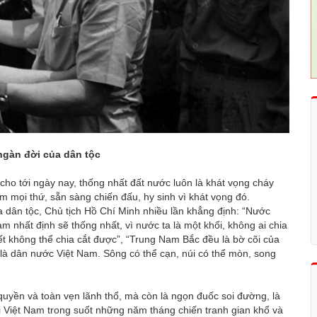
ngàn đời của dân tộc
 cho tới ngày nay, thống nhất đất nước luôn là khát vọng cháy
 mọi thứ, sẵn sàng chiến đấu, hy sinh vì khát vọng đó.
 dân tộc, Chủ tịch Hồ Chí Minh nhiều lần khẳng định: “Nước
m nhất định sẽ thống nhất, vì nước ta là một khối, không ai chia
yết không thể chia cắt được”, “Trung Nam Bắc đều là bờ cõi của
 là dân nước Việt Nam. Sông có thể cạn, núi có thể mòn, song
 quyền và toàn vẹn lãnh thổ, mà còn là ngọn đuốc soi đường, là
Việt Nam trong suốt những năm tháng chiến tranh gian khổ và