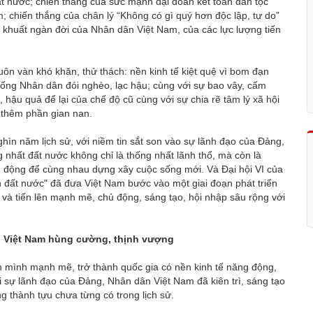
ất nước; chiến thắng của sức mạnh đại đoàn kết toàn dân tộc
 chiến thắng của chân lý “Không có gì quý hơn độc lập, tự do”
t khuất ngàn đời của Nhân dân Việt Nam, của các lực lượng tiến
uôn vàn khó khăn, thử thách: nền kinh tế kiệt quệ vì bom đạn
 sống Nhân dân đói nghèo, lạc hậu; cùng với sự bao vây, cấm
 hậu quả để lại của chế độ cũ cùng với sự chia rẽ tâm lý xã hội
 thêm phần gian nan.
hìn năm lịch sử, với niềm tin sắt son vào sự lãnh đạo của Đảng,
 nhất đất nước không chỉ là thống nhất lãnh thổ, mà còn là
nh động để cùng nhau dựng xây cuộc sống mới. Và Đại hội VI của
ện đất nước" đã đưa Việt Nam bước vào một giai đoạn phát triển
 và tiến lên mạnh mẽ, chủ động, sáng tạo, hội nhập sâu rộng với
g Việt Nam hùng cường, thịnh vượng
 mình mạnh mẽ, trở thành quốc gia có nền kinh tế năng động,
i sự lãnh đạo của Đảng, Nhân dân Việt Nam đã kiên trì, sáng tạo
 thành tựu chưa từng có trong lịch sử.