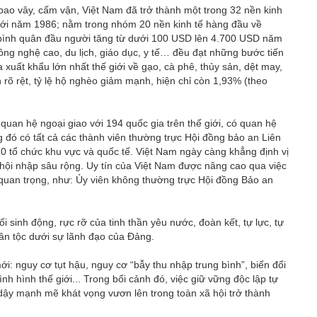
 bao vây, cấm vận, Việt Nam đã trở thành một trong 32 nền kinh
o với năm 1986; nằm trong nhóm 20 nền kinh tế hàng đầu về
 bình quân đầu người tăng từ dưới 100 USD lên 4.700 USD năm
ông nghệ cao, du lịch, giáo dục, y tế… đều đạt những bước tiến
uất khẩu lớn nhất thế giới về gạo, cà phê, thủy sản, dệt may,
n rõ rệt, tỷ lệ hộ nghèo giảm mạnh, hiện chỉ còn 1,93% (theo
 quan hệ ngoại giao với 194 quốc gia trên thế giới, có quan hệ
ng đó có tất cả các thành viên thường trực Hội đồng bảo an Liên
 70 tổ chức khu vực và quốc tế. Việt Nam ngày càng khẳng định vị
 hội nhập sâu rộng. Uy tín của Việt Nam được nâng cao qua việc
í quan trọng, như: Ủy viên không thường trực Hội đồng Bảo an
 sinh động, rực rỡ của tinh thần yêu nước, đoàn kết, tự lực, tự
ân tộc dưới sự lãnh đạo của Đảng.
i: nguy cơ tụt hậu, nguy cơ “bẫy thu nhập trung bình”, biến đổi
nh hình thế giới... Trong bối cảnh đó, việc giữ vững độc lập tự
 dậy mạnh mẽ khát vọng vươn lên trong toàn xã hội trở thành