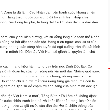
do”, Đảng ta đã lãnh đạo Nhân dân tiến hành cuộc kháng chiến
g. Hàng triệu người con ưu tú đã hy sinh trên khắp chiến
ông Cửu Long trù phú, từ lòng đất Củ Chi dày đặc địa đạo đến
 cảm, của ý chí kiên cường, với sự đồng lòng của toàn thể Nhân
hùng ca bất diệt cho dân tộc. Hàng triệu người con ưu tú của
n xung phong, dân công hỏa tuyến đã ngã xuống trên dải đất hình
m tin mãnh liệt: Dân tộc Việt Nam sẽ giành lại quyền làm chủ
cờ cách mạng kiêu hãnh tung bay trên nóc Dinh Độc lập. Cả
gia đình đoàn tụ, của non sông nối liền một dải. Những giọt nước
 chờ con, những người vợ ngóng chồng, những mái đầu bạc
 Đó không chỉ là nước mắt của riêng từng gia đình, mà còn là
 đêm dài lịch sử để chạm tới ánh sáng của bình minh độc lập.
, dân tộc Việt Nam là một”, Tổng Bí thư Tô Lâm đã khẳng định:
 cuộc chiến tranh kéo dài và khốc liệt nhất trong lịch sử hiện
nh dựng nước và giữ nước của dân tộc. Đó là chiến thắng của