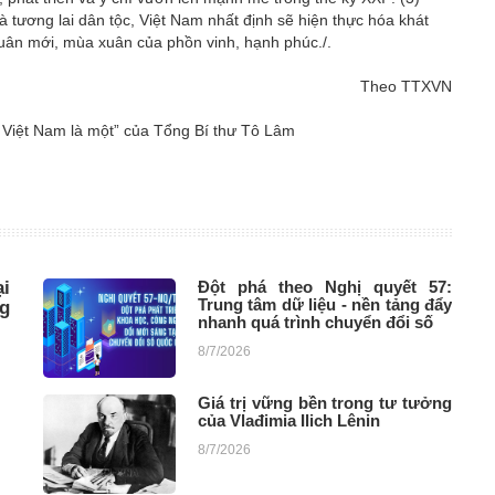
à tương lai dân tộc, Việt Nam nhất định sẽ hiện thực hóa khát
ân mới, mùa xuân của phồn vinh, hạnh phúc./.
Theo TTXVN
tộc Việt Nam là một” của Tổng Bí thư Tô Lâm
i
Đột phá theo Nghị quyết 57:
Trung tâm dữ liệu - nền tảng đẩy
ng
nhanh quá trình chuyển đổi số
8/7/2026
Giá trị vững bền trong tư tưởng
của Vlađimia Ilich Lênin
8/7/2026