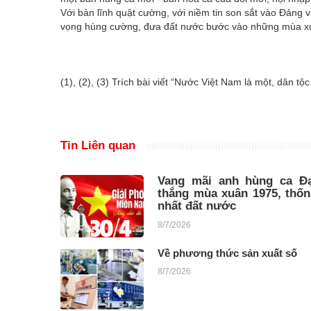
Với bản lĩnh quật cường, với niềm tin son sắt vào Đảng v
vọng hùng cường, đưa đất nước bước vào những mùa xu
(1), (2), (3) Trích bài viết “Nước Việt Nam là một, dân 
Tin Liên quan
Vang mãi anh hùng ca Đạ
thắng mùa xuân 1975, thố
nhất đất nước
8/7/2026
Về phương thức sản xuất số
8/7/2026