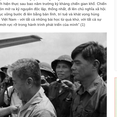
nh hiện thực sau bao năm trường kỳ kháng chiến gian khổ. Chiến
òn mở ra kỷ nguyên độc lập, thống nhất, đi lên chủ nghĩa xã hội.
ục vững bước đi lên bằng bản lĩnh, trí tuệ và khát vọng hùng
iệt Nam - với tất cả những bài học từ quá khứ, với tất cả sự
ới rực rỡ trong hành trình phát triển của mình”.(1)