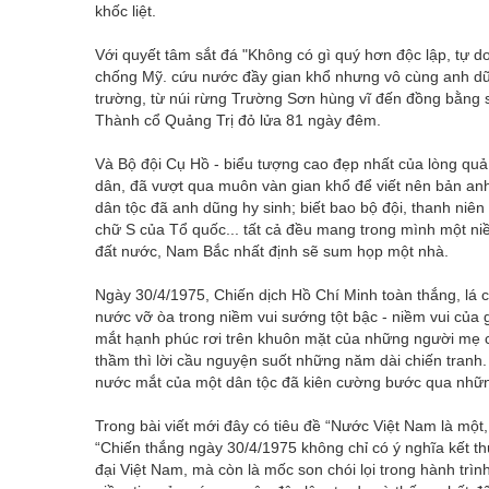
khốc liệt.
Với quyết tâm sắt đá "Không có gì quý hơn độc lập, tự 
chống Mỹ. cứu nước đầy gian khổ nhưng vô cùng anh dũn
trường, từ núi rừng Trường Sơn hùng vĩ đến đồng bằng s
Thành cổ Quảng Trị đỏ lửa 81 ngày đêm.
Và Bộ đội Cụ Hồ - biểu tượng cao đẹp nhất của lòng quả
dân, đã vượt qua muôn vàn gian khổ để viết nên bản anh 
dân tộc đã anh dũng hy sinh; biết bao bộ đội, thanh niê
chữ S của Tổ quốc... tất cả đều mang trong mình một niề
đất nước, Nam Bắc nhất định sẽ sum họp một nhà.
Ngày 30/4/1975, Chiến dịch Hồ Chí Minh toàn thắng, lá 
nước vỡ òa trong niềm vui sướng tột bậc - niềm vui của 
mắt hạnh phúc rơi trên khuôn mặt của những người mẹ
thầm thì lời cầu nguyện suốt những năm dài chiến tranh.
nước mắt của một dân tộc đã kiên cường bước qua những
Trong bài viết mới đây có tiêu đề “Nước Việt Nam là một
“Chiến thắng ngày 30/4/1975 không chỉ có ý nghĩa kết thúc
đại Việt Nam, mà còn là mốc son chói lọi trong hành trì