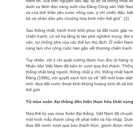
niềm tin, của ước nguyện độc lập, tự do và thống nhất đ
dưới sự lãnh đạo sáng suốt của Đảng Cộng sản Việt Nam;
và của tinh thần yêu nước nồng nàn, ý chí chiến đấu, bấ
bộ và nhân dân yêu chuộng hòa bình trên thế giới”. (2)
Sau thống nhất, hành trình khôi phục lại đất nước gặp m
chiến tranh; cơ sở hạ tầng bị tàn phá nghiêm trọng; đời
vận, sự chống phá của các thế lực thù địch. Ở miền Nam,
càng làm cho công cuộc hàn gắn vết thương chiến tranh
Tuy nhiên, với ý chí quật cường được hun đúc từ hàng ng
Nhân dân Việt Nam đã kiên trì vượt qua thử thách. Thống
thống nhất lòng người, thống nhất ý chí, thống nhất hà
Đảng (1986), với quyết sách lịch sử về "đổi mới toàn di
mới: đưa đất nước thoát khỏi khủng hoảng kinh tế-xã hội
thế giới.
Từ mùa xuân đại thắng đến hiện thực hóa khát vọn
Nửa thế kỷ sau mùa Xuân đại thắng, Việt Nam đã chuyển
một hình mẫu thành công về phát triển và hội nhập. Dướ
đưa đất nước vượt qua bao thách thức, giành được những