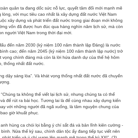
, toàn quân ta đang dốc sức nỗ lực, quyết tâm đổi mới mạnh mẽ
lòng, với mục tiêu cao nhất là xây dựng đất nước Việt Nam
ộc xây dựng và phát triển đất nước trong giai đoạn mới không
ự cường vốn đã được hun đúc qua hàng nghìn năm lịch sử, mà còn
con người Việt Nam trong thời đại mới.
n đấu đến năm 2030 (kỷ niệm 100 năm thành lập Đảng) là nước
g bình cao; đến năm 2045 (kỷ niệm 100 năm thành lập nước) trở
hát vọng chính đáng mà còn là lời hứa danh dự của thế hệ hôm
o, thống nhất đất nước.
ng dậy sáng lòa”. Và khát vọng thống nhất đất nước đã chuyển
ượng.
Chúng ta không thể viết lại lịch sử, nhưng chúng ta có thể
n và để rút ra bài học. Tương lai là để cùng nhau xây dựng kiến
m nay với những người đã ngã xuống, là tâm nguyện chung của
bao giờ khuất phục.
nh hùng ca chói lọi bằng ý chí sắt đá và bản lĩnh kiên cường -
 bình. Nửa thế kỷ sau, chính dân tộc ấy đang tiếp tục viết nên
phát triển và ý chí vươn lên mạnh mẽ trong thế kỷ XXI”. (3)