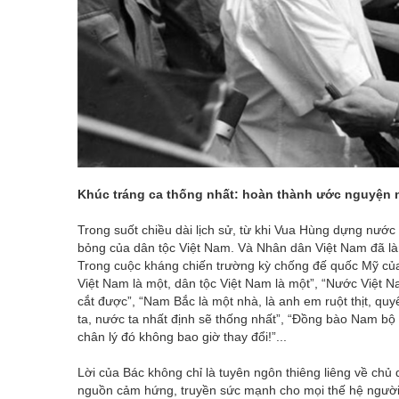
Khúc tráng ca thống nhất: hoàn thành ước nguyện 
Trong suốt chiều dài lịch sử, từ khi Vua Hùng dựng nước
bỏng của dân tộc Việt Nam. Và Nhân dân Việt Nam đã làm
Trong cuộc kháng chiến trường kỳ chống đế quốc Mỹ của
Việt Nam là một, dân tộc Việt Nam là một”, “Nước Việt Na
cắt được”, “Nam Bắc là một nhà, là anh em ruột thịt, qu
ta, nước ta nhất định sẽ thống nhất”, “Đồng bào Nam bộ
chân lý đó không bao giờ thay đổi!”...
Lời của Bác không chỉ là tuyên ngôn thiêng liêng về chủ
nguồn cảm hứng, truyền sức mạnh cho mọi thế hệ người 