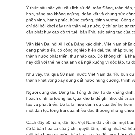
Ý thức sâu sắc yêu cầu lịch sử đó, toàn Đảng, toàn dân
hơn, sáng tạo không ngừng, đoàn kết và chung sức đồng 
phồn vinh, hạnh phúc, hùng cường, thịnh vượng. Công cu
chỉ đòi hỏi khơi dậy tinh thần yêu nước, ý chí tự lực t
cần phát huy cao độ trí tuệ, bản lĩnh, sức sáng tạo của 
Văn kiện Đại hội XIII của Đảng xác định, Việt Nam phấ
đang phát triển, có công nghiệp hiện đại, thu nhập trun
thành nước phát triển, thu nhập cao. Đó không chỉ là k
nay đối với thế hệ cha anh đã ngã xuống vì độc lập, tự d
Như vậy, trải qua 50 năm, nước Việt Nam đã “Rũ bùn đứ
thành khát vọng xây dựng đất nước hùng cường, thịnh v
Người đứng đầu Đảng ta, Tổng Bí thư Tô đã khẳng định: “
hoạch định lại tương lai. Quá khứ là để ghi nhớ, để tri â
tạo và phát triển. Đó là lời hứa danh dự của thế hệ hô
một dân tộc từng trải qua nhiều đau thương nhưng chưa 
Cách đây 50 năm, dân tộc Việt Nam đã viết nên một bản a
đó là bản hòa ca của ý chí, quyết tâm, thống nhất và hòa
một bản hùng ca mới - bản hòa ca của đổi mới, hội nhập, 