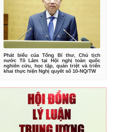
Phát biểu của Tổng Bí thư, Chủ tịch
nước Tô Lâm tại Hội nghị toàn quốc
nghiên cứu, học tập, quán triệt và triển
khai thực hiện Nghị quyết số 10-NQ/TW