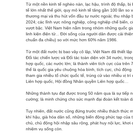
Từ một nền kinh tế nghèo nàn, lạc hậu, trình độ thấp, bị
tế lớn nhất thế giới, quy mô kinh tế tăng gần 100 lần s
thương mại và thu hút vốn đầu tư nước ngoài; thu nhập
2024; các lĩnh vực nông nghiệp, công nghiệp chế biến, c
vượt bậc. Việt Nam hiện nằm trong nhóm những quốc gia x
linh kiện điện tử... Đời sống của người dân được cải thiệ
chuẩn đa chiều) so với mức hơn 60% năm 1986.
Từ một đất nước bị bao vây cô lập, Việt Nam đã thiết lập
Đối tác chiến lược và Đối tác toàn diện với 34 nước, tro
hợp quốc, các nước lớn; là thành viên tích cực của trên
thế là quốc gia yêu chuộng hòa bình, tích cực, chủ động
tham gia nhiều tổ chức quốc tế, trúng cử vào nhiều vị tr
Liên hợp quốc, Hội đồng Nhân quyền Liên hợp quốc…
Những thành tựu đạt được trong 50 năm qua là sự tiếp nối
cường; là minh chứng cho sức mạnh đại đoàn kết toàn d
Tuy nhiên, đất nước cũng đứng trước nhiều thách thức mớ
khí hậu, già hóa dân số, những biến động phức tạp của tì
chủ, chủ động hội nhập sâu rộng, phát huy nội lực, khơi
nhiệm vụ sống còn.