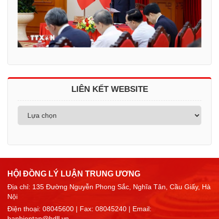
LIÊN KẾT WEBSITE
HỘI ĐỒNG LÝ LUẬN TRUNG ƯƠNG
Địa chỉ: 135 Đường Nguyễn Phong Sắc, Nghĩa Tân, Cầu Giấy, Hà
Nội
Điện thoại:
08045600
| Fax: 08045240 | Email:
banbientap@hdll.vn