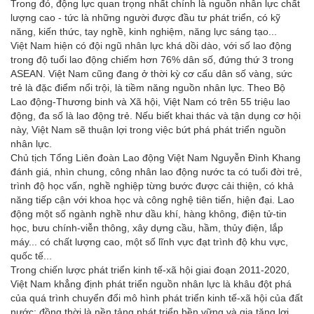
Trong đó, động lực quan trọng nhất chính là nguồn nhân lực chất
lượng cao - tức là những người được đầu tư phát triển, có kỹ
năng, kiến thức, tay nghề, kinh nghiệm, năng lực sáng tạo...
Việt Nam hiện có đội ngũ nhân lực khá dồi dào, với số lao động
trong độ tuổi lao động chiếm hơn 76% dân số, đứng thứ 3 trong
ASEAN. Việt Nam cũng đang ở thời kỳ cơ cấu dân số vàng, sức
trẻ là đặc điểm nổi trội, là tiềm năng nguồn nhân lực. Theo Bộ
Lao động-Thương binh và Xã hội, Việt Nam có trên 55 triệu lao
động, đa số là lao động trẻ. Nếu biết khai thác và tận dụng cơ hội
này, Việt Nam sẽ thuận lợi trong việc bứt phá phát triển nguồn
nhân lực.
Chủ tịch Tổng Liên đoàn Lao động Việt Nam Nguyễn Đình Khang
đánh giá, nhìn chung, công nhân lao động nước ta có tuổi đời trẻ,
trình độ học vấn, nghề nghiệp từng bước được cải thiện, có khả
năng tiếp cận với khoa học và công nghệ tiên tiến, hiện đại. Lao
động một số ngành nghề như dầu khí, hàng không, điện tử-tin
học, bưu chính-viễn thông, xây dựng cầu, hầm, thủy điện, lắp
máy... có chất lượng cao, một số lĩnh vực đạt trình độ khu vực,
quốc tế...
Trong chiến lược phát triển kinh tế-xã hội giai đoạn 2011-2020,
Việt Nam khẳng định phát triển nguồn nhân lực là khâu đột phá
của quá trình chuyển đổi mô hình phát triển kinh tế-xã hội của đất
nước; đồng thời là nền tảng phát triển bền vững và gia tăng lợi