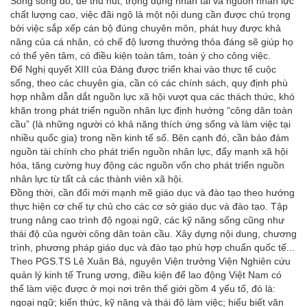
Song song đó, để thu hút, trọng dụng nhân tài và nguồn nhân lực
chất lượng cao, việc đãi ngộ là một nội dung cần được chú trọng
bởi việc sắp xếp cán bộ đúng chuyên môn, phát huy được khả
năng của cá nhân, có chế độ lương thưởng thỏa đáng sẽ giúp họ
có thể yên tâm, có điều kiện toàn tâm, toàn ý cho công việc.
Để Nghị quyết XIII của Đảng được triển khai vào thực tế cuộc
sống, theo các chuyên gia, cần có các chính sách, quy định phù
hợp nhằm dẫn dắt nguồn lực xã hội vượt qua các thách thức, khó
khăn trong phát triển nguồn nhân lực định hướng “công dân toàn
cầu” (là những người có khả năng thích ứng sống và làm việc tại
nhiều quốc gia) trong nền kinh tế số. Bên cạnh đó, cần bảo đảm
nguồn tài chính cho phát triển nguồn nhân lực, đẩy mạnh xã hội
hóa, tăng cường huy động các nguồn vốn cho phát triển nguồn
nhân lực từ tất cả các thành viên xã hội.
Đồng thời, cần đổi mới mạnh mẽ giáo dục và đào tạo theo hướng
thực hiện cơ chế tự chủ cho các cơ sở giáo dục và đào tạo. Tập
trung nâng cao trình độ ngoại ngữ, các kỹ năng sống cũng như
thái độ của người công dân toàn cầu. Xây dựng nội dung, chương
trình, phương pháp giáo dục và đào tạo phù hợp chuẩn quốc tế...
Theo PGS.TS Lê Xuân Bá, nguyên Viện trưởng Viện Nghiên cứu
quản lý kinh tế Trung ương, điều kiện để lao động Việt Nam có
thể làm việc được ở mọi nơi trên thế giới gồm 4 yếu tố, đó là:
ngoại ngữ; kiến thức, kỹ năng và thái độ làm việc; hiểu biết văn