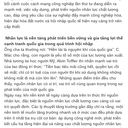
bối cảnh cuộc cách mạng công nghiệp lần thứ tư đang diễn ra
mạnh mẽ, việc xây dựng, phát triển nguồn nhân lực chất lượng
cao, đáp ứng yêu cầu của sự nghiệp đẩy mạnh công nghiệp hóa,
hiện đại hóa đất nước và hội nhập quốc tế hiện nay càng trở nên
cấp thiết.
Nhân lực là nền tảng phát triển bền vững và gia tăng lợi thế
cạnh tranh quốc gia trong quá trình hội nhập
Ông cha ta thường nói: “Hiền tài là nguyên khí của quốc gia”. C.
Mác cho rằng, con người là yếu tố số một của lực lượng sản xuất.
Nhà tương lai học người Mỹ, Alvin Toffler thì nhấn mạnh vai trò
của lao động trí thức: “Tiền bạc tiêu mãi cũng hết, quyền lực rồi
sẽ mất; chỉ có trí tuệ của con người thì khi sử dụng không những
không mất đi mà còn lớn lên”. Những quan điểm trên đều cho
thấy, nguồn nhân lực có vị trí, vai trò vô cùng quan trọng trong sự
phát triển của một quốc gia
Ngày nay, khi nền kinh tế ngày càng dựa trên tri thức thì nguồn
nhân lực, đặc biệt là nguồn nhân lực chất lượng cao càng có vai
trò quyết định. Các lý thuyết tăng trưởng gần đây chỉ ra rằng, một
nền kinh tế muốn tăng trưởng nhanh và ở mức cao đều phải dựa
trên ít nhất ba trụ cột cơ bản: áp dụng công nghệ mới, phát triển
kết cấu hạ tầng hiện đại và nâng cao chất lượng nguồn nhân lực.