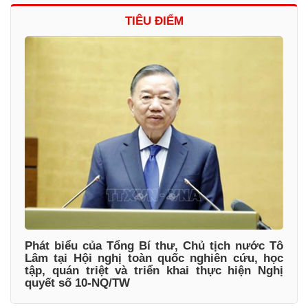
TIÊU ĐIỂM
Phát biểu của Tổng Bí thư, Chủ tịch nước Tô
Lâm tại Hội nghị toàn quốc nghiên cứu, học
tập, quán triệt và triển khai thực hiện Nghị
quyết số 10-NQ/TW