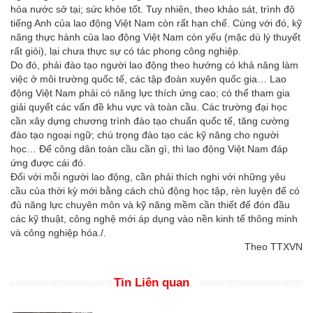
hóa nước sở tại; sức khỏe tốt. Tuy nhiên, theo khảo sát, trình độ
tiếng Anh của lao động Việt Nam còn rất hạn chế. Cùng với đó, kỹ
năng thực hành của lao động Việt Nam còn yếu (mặc dù lý thuyết
rất giỏi), lại chưa thực sự có tác phong công nghiệp.
Do đó, phải đào tạo người lao động theo hướng có khả năng làm
việc ở môi trường quốc tế, các tập đoàn xuyên quốc gia… Lao
động Việt Nam phải có năng lực thích ứng cao; có thể tham gia
giải quyết các vấn đề khu vực và toàn cầu. Các trường đại học
cần xây dựng chương trình đào tạo chuẩn quốc tế, tăng cường
đào tạo ngoại ngữ; chú trọng đào tạo các kỹ năng cho người
học… Để công dân toàn cầu cần gì, thì lao động Việt Nam đáp
ứng được cái đó.
Đối với mỗi người lao động, cần phải thích nghi với những yêu
cầu của thời kỳ mới bằng cách chủ động học tập, rèn luyện để có
đủ năng lực chuyên môn và kỹ năng mềm cần thiết để đón đầu
các kỹ thuật, công nghệ mới áp dụng vào nền kinh tế thông minh
và công nghiệp hóa./.
Theo TTXVN
Tin Liên quan