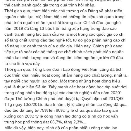
thế cạnh tranh quốc gia trong quá trình hội nhập.
Thời gian qua, thực hiện các chủ trương của Đảng về phát triển
nguồn nhân lực, Việt Nam hiện có những tín hiệu khả quan trong
phát triển nguồn nhân lực chất lượng cao. Chỉ số đào tạo nghề
năm 2019 đã tăng 13 bậc trên bảng xếp hạng trong Báo cáo
cạnh tranh năng lực toàn cầu và là một trong các quốc gia có chỉ
số tăng chất lượng đào tạo nghề tốt, từ đó góp phần nâng cao chỉ
số năng lực cạnh tranh của quốc gia. Hiện nay, Chính phủ đang
tiếp tục rà soát các hệ thống cơ chế chính sách phát triển nguồn
nhân lực chất lượng cao và đang tìm kiếm nguồn lực lớn để đầu
tư cho lĩnh vực này.
Thời gian qua, Tổng Liên đoàn Lao động Việt Nam cũng đã tích
cực triển khai nhiều hoạt động nhằm nâng cao chất lượng, nhất là
tay nghề cho người lao động. Một trong những hoạt động hiệu
quả là thực hiện Đề án “Đẩy mạnh các hoạt động học tập suốt đời
trong công nhân lao động tại các doanh nghiệp đến năm 2020”
được Thủ tướng Chính phủ phê duyệt tại Quyết định số 231/QĐ-
TTg ngày 13/2/2015. Sau 5 năm, tỷ lệ công nhân lao động đã qua
đào tạo đã tăng từ 75% lên 80%; tỷ lệ chưa qua đào tạo giảm
xuống còn 20%; tỷ lệ công nhân lao động có trình độ học vấn
trung học phổ thông đạt 66,7%, tăng 2,3%...
Mặc dù vậy, hiện nay, trình độ của phần nhiều công nhân lao