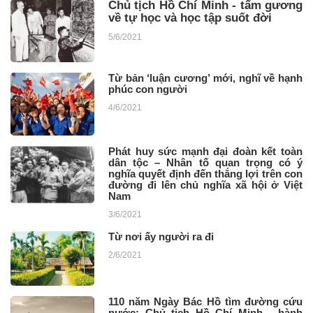
Chủ tịch Hồ Chí Minh - tấm gương
về tự học và học tập suốt đời
5/6/2021
Từ bản ‘luận cương’ mới, nghĩ về hạnh
phúc con người
4/6/2021
Phát huy sức mạnh đại đoàn kết toàn
dân tộc – Nhân tố quan trọng có ý
nghĩa quyết định đến thắng lợi trên con
đường đi lên chủ nghĩa xã hội ở Việt
Nam
3/6/2021
Từ nơi ấy người ra đi
2/6/2021
110 năm Ngày Bác Hồ tìm đường cứu
nước: Chủ tịch Hồ Chí Minh - hành