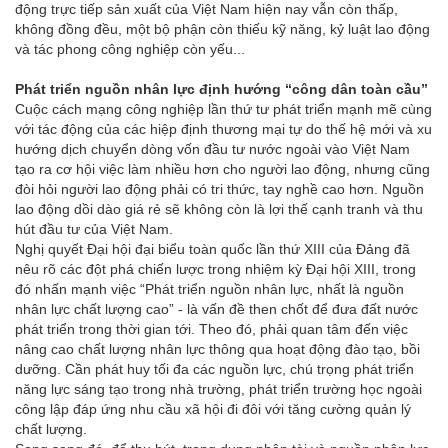
động trực tiếp sản xuất của Việt Nam hiện nay vẫn còn thấp,
không đồng đều, một bộ phận còn thiếu kỹ năng, kỷ luật lao động
và tác phong công nghiệp còn yếu...
Phát triển nguồn nhân lực định hướng “công dân toàn cầu”
Cuộc cách mạng công nghiệp lần thứ tư phát triển mạnh mẽ cùng
với tác động của các hiệp định thương mại tự do thế hệ mới và xu
hướng dịch chuyển dòng vốn đầu tư nước ngoài vào Việt Nam
tạo ra cơ hội việc làm nhiều hơn cho người lao động, nhưng cũng
đòi hỏi người lao động phải có tri thức, tay nghề cao hơn. Nguồn
lao động dồi dào giá rẻ sẽ không còn là lợi thế cạnh tranh và thu
hút đầu tư của Việt Nam.
Nghị quyết Đại hội đại biểu toàn quốc lần thứ XIII của Đảng đã
nêu rõ các đột phá chiến lược trong nhiệm kỳ Đại hội XIII, trong
đó nhấn mạnh việc “Phát triển nguồn nhân lực, nhất là nguồn
nhân lực chất lượng cao” - là vấn đề then chốt để đưa đất nước
phát triển trong thời gian tới. Theo đó, phải quan tâm đến việc
nâng cao chất lượng nhân lực thông qua hoạt động đào tạo, bồi
dưỡng. Cần phát huy tối đa các nguồn lực, chú trọng phát triển
năng lực sáng tạo trong nhà trường, phát triển trường học ngoài
công lập đáp ứng nhu cầu xã hội đi đôi với tăng cường quản lý
chất lượng.