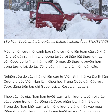
(Tư liệu) Tuyết phủ trắng xóa tại Bsharri, Liban. Ảnh: THX/TTXVN
Một nghiên cứu mới cảnh báo rằng sự nóng lên toàn cầu có khả
năng sẽ gây ra tình trạng lượng tuyết rơi thấp bất thường (hay
còn được gọi là “hạn hán tuyết") ở mức độ thường xuyên hơn
trong tương lai, do tác động của tình trạng ấm lên toàn cầu.
Nghiên cứu do các nhà nghiên cứu từ Viện Sinh thái và Địa lý Tân
Cương thuộc Viện Hàn lâm Khoa học Trung Quốc dẫn đầu vừa
được đăng trên tạp chí Geophysical Research Letters.
Theo các tác giả, “hạn hán tuyết" xảy ra khi lượng tuyết rơi thấp
bất thường trong mùa Đông và được phân loại thành 3 dạng.
Trong đó, “hạn khô” xảy ra khi tổng lượng giáng thủy vào mùa
Đông (bao gồm lượng mưa, lượng tuyết rơi và các dạng ngưng tụ