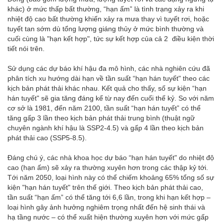
khác) ở mức thấp bất thường, “hạn ấm” là tình trạng xảy ra khi
nhiệt độ cao bất thường khiến xảy ra mưa thay vì tuyết rơi, hoặc
tuyết tan sớm dù tổng lượng giáng thủy ở mức bình thường và
cuối cùng là "hạn kết hợp", tức sự kết hợp của cả 2 điều kiện thời
tiết nói trên.
Sử dụng các dự báo khí hậu đa mô hình, các nhà nghiên cứu đã
phân tích xu hướng dài hạn về tần suất “hạn hán tuyết" theo các
kịch bản phát thải khác nhau. Kết quả cho thấy, số sự kiện “hạn
hán tuyết" sẽ gia tăng đáng kể từ nay đến cuối thế kỷ. So với năm
cơ sở là 1981, đến năm 2100, tần suất “hạn hán tuyết” có thể
tăng gấp 3 lần theo kịch bản phát thải trung bình (thuật ngữ
chuyên ngành khí hậu là SSP2-4.5) và gấp 4 lần theo kịch bản
phát thải cao (SSP5-8.5).
Đáng chú ý, các nhà khoa học dự báo “hạn hán tuyết" do nhiệt độ
cao (hạn ấm) sẽ xảy ra thường xuyên hơn trong các thập kỷ tới.
Tới năm 2050, loại hình này có thể chiếm khoảng 65% tổng số sự
kiện "hạn hán tuyết" trên thế giới. Theo kịch bản phát thải cao,
tần suất “hạn ấm” có thể tăng tới 6,6 lần, trong khi hạn kết hợp –
loại hình gây ảnh hưởng nghiêm trọng nhất đến hệ sinh thái và
hạ tầng nước – có thể xuất hiện thường xuyên hơn với mức gấp