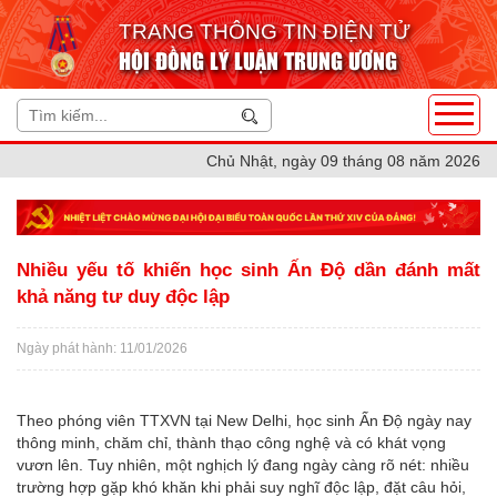
TRANG THÔNG TIN ĐIỆN TỬ
HỘI ĐỒNG LÝ LUẬN TRUNG ƯƠNG
Chủ Nhật, ngày 09 tháng 08 năm 2026
Nhiều yếu tố khiến học sinh Ấn Độ dần đánh mất
khả năng tư duy độc lập
Ngày phát hành: 11/01/2026
Theo phóng viên TTXVN tại New Delhi, học sinh Ấn Độ ngày nay
thông minh, chăm chỉ, thành thạo công nghệ và có khát vọng
vươn lên. Tuy nhiên, một nghịch lý đang ngày càng rõ nét: nhiều
trường hợp gặp khó khăn khi phải suy nghĩ độc lập, đặt câu hỏi,