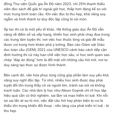
đồng Thư viện Quốc gia Ấn Độ năm 2023, chỉ 25% thanh thiếu
niên đọc sách để giải trí ngoài giờ học, thấp hơn đáng kể so với
mức trung bình toàn cầu. Khi việc đọc bị thu hẹp, khả năng suy
ngẫm và hình thành tư duy độc lập cũng bị xói mòn.
Áp lực thi cử là một yếu tố khác. Hệ thống giáo dục Ấn Độ vẫn
nặng về điểm số và xếp hạng, khiến học sinh phải chạy đua trong
các trung tâm luyện thi, nơi việc học thuộc lòng và giải đề mẫu
được coi trọng hơn khám phá ý tưởng. Báo cáo Giám sát Giáo
dục toàn cầu (GEM) 2021 của UNESCO cảnh báo cách tiếp cận
định hướng thi cử này hạn chế việc học sâu, vì học sinh quen sao
chép “đáp án đúng” hơn là đối mặt với những câu hỏi mở, nơi tư
duy sáng tạo thực sự được hình thành.
Bên cạnh đó, văn hóa phục tùng cũng góp phần làm suy yếu khả
năng suy nghĩ độc lập. Từ nhỏ, nhiều học sinh được dạy phải
tuyệt đối tôn trọng thầy cô và người lớn, tránh sai sót và không
tranh luận. Các nhà tâm lý học như Alison Gopnik chỉ rõ học tập
hiệu quả cần có thử nghiệm, sai lầm và mạo hiểm trí tuệ. Khi nỗi
sợ sai lấn át sự tò mò, việc đặt câu hỏi hay phản biện bị coi là
thiếu tôn trọng khiến đối thoại - nền tảng của phát triển trí tuệ - bị
thu hẹp.