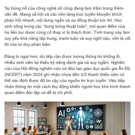
Sự bùng nổ của công nghệ số cũng đang làm trầm trọng thêm
vấn đề. Mạng xã hội và các nền tảng trực tuyến khuyến khích
phản hồi nhanh, nội dung ngắn và sự đồng thuận tức thì. Học
sinh sống trong các “bong bóng thuật toán”, nơi quan điểm của
họ liên tục được củng cố thay vì bị thách thức. Tình trạng này làm
suy yếu khả năng tập trung, tranh luận và suy nghĩ sâu, vốn là cốt
lõi của tư duy phản biện.
Đáng lo ngại hơn, dù tiếp cận được lượng thông tin khổng lồ,
nhiều sinh viên lại thiếu kỹ năng đánh giá và suy ngẫm. Nghiên
cứu của Hội đồng nghiên cứu và đào tạo giáo dục quốc gia Ấn Độ
(NCERT) năm 2024 ghi nhận chưa đến 1/3 thanh thiếu niên có
thể xác định được độ tin cậy của nguồn tin trực tuyến. Việc tiếp
nhận thông tin một cách thụ động khiến người học khó hình thành
quan điểm độc lập và dễ bị chi phối.