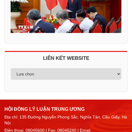
LIÊN KẾT WEBSITE
HỘI ĐỒNG LÝ LUẬN TRUNG ƯƠNG
Địa chỉ: 135 Đường Nguyễn Phong Sắc, Nghĩa Tân, Cầu Giấy, Hà
Nội
Điện thoại:
08045600
| Fax: 08045240 | Email: