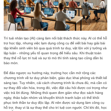
Trí tuệ nhân tạo (AI) càng làm nổi bật thách thức này. AI có thể hỗ
trợ học tập, nhưng việc lạm dụng công cụ để viết bài hay giải bài
tập khiến sinh viên bỏ qua quá trình tư duy, vật lộn với ý tưởng và
lập luận - những yếu tố quan trọng để hiểu sâu. Khi thuật toán
thay thế nỗ lực trí tuệ và sự tò mò thì tính sáng tạo cũng dần bị
bào mòn.
Để đảo ngược xu hướng này, trường học cần mở rộng các
chương trình về tư duy phản biện, giáo dục khai phóng và thiết kế
sáng tạo. Tuy nhiên, cải cách chương trình là chưa đủ, mà cần có
sự thay đổi văn hóa, trong đó, việc đặt câu hỏi được coi trọng như
việc trả lời đúng. Những thói quen đơn giản như đọc sách hàng
ngày, thảo luận nhóm và khuyến khích tranh luận có thể khôi
phục tinh thần tư duy độc lập. AI nên được sử dụng làm công cụ
hỗ trợ, thay vì là sự thay thế cho trí tuệ con người. Chỉ khi đó, học