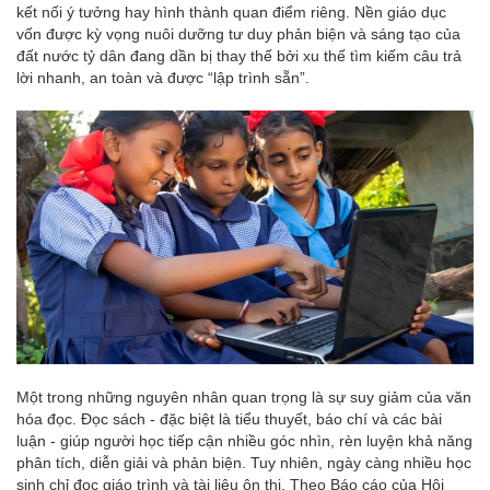
kết nối ý tưởng hay hình thành quan điểm riêng. Nền giáo dục
vốn được kỳ vọng nuôi dưỡng tư duy phản biện và sáng tạo của
đất nước tỷ dân đang dần bị thay thế bởi xu thế tìm kiếm câu trả
lời nhanh, an toàn và được “lập trình sẵn”.
Một trong những nguyên nhân quan trọng là sự suy giảm của văn
hóa đọc. Đọc sách - đặc biệt là tiểu thuyết, báo chí và các bài
luận - giúp người học tiếp cận nhiều góc nhìn, rèn luyện khả năng
phân tích, diễn giải và phản biện. Tuy nhiên, ngày càng nhiều học
sinh chỉ đọc giáo trình và tài liệu ôn thi. Theo Báo cáo của Hội