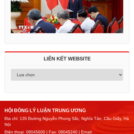
LIÊN KẾT WEBSITE
HỘI ĐỒNG LÝ LUẬN TRUNG ƯƠNG
Địa chỉ: 135 Đường Nguyễn Phong Sắc, Nghĩa Tân, Cầu Giấy, Hà
Nội
Điện thoại:
08045600
| Fax: 08045240 | Email: