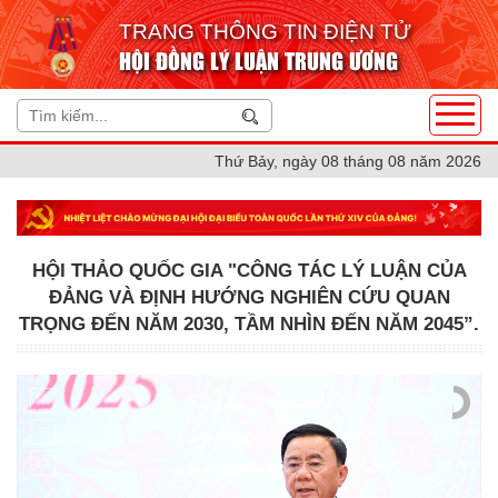
TRANG THÔNG TIN ĐIỆN TỬ
HỘI ĐỒNG LÝ LUẬN TRUNG ƯƠNG
Thứ Bảy, ngày 08 tháng 08 năm 2026
HỘI THẢO QUỐC GIA "CÔNG TÁC LÝ LUẬN CỦA
ĐẢNG VÀ ĐỊNH HƯỚNG NGHIÊN CỨU QUAN
TRỌNG ĐẾN NĂM 2030, TẦM NHÌN ĐẾN NĂM 2045”.