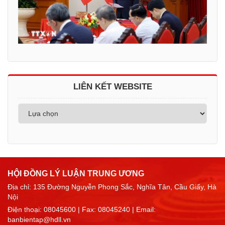
LIÊN KẾT WEBSITE
HỘI ĐỒNG LÝ LUẬN TRUNG ƯƠNG
Địa chỉ: 135 Đường Nguyễn Phong Sắc, Nghĩa Tân, Cầu Giấy, Hà
Nội
Điện thoại:
08045600
| Fax: 08045240 | Email:
banbientap@hdll.vn