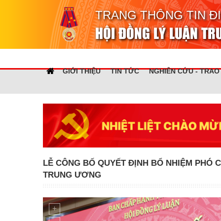
TRANG THÔNG TIN Đ
HỘI ĐỒNG LÝ LUẬN T
GIỚI THIỆU
TIN TỨC
NGHIÊN CỨU - TRAO
LỄ CÔNG BỐ QUYẾT ĐỊNH BỔ NHIỆM PHÓ 
TRUNG ƯƠNG