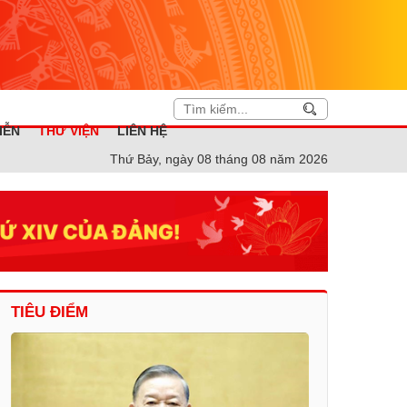
IỄN
THƯ VIỆN
LIÊN HỆ
Thứ Bảy, ngày 08 tháng 08 năm 2026
TIÊU ĐIỂM