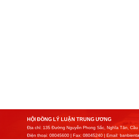
HỘI ĐỒNG LÝ LUẬN TRUNG ƯƠNG
Địa chỉ: 135 Đường Nguyễn Phong Sắc, Nghĩa Tân, Cầu 
Điện thoại:
08045600
| Fax: 08045240 | Email:
banbient