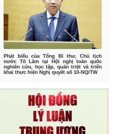
Phát biểu của Tổng Bí thư, Chủ tịch
nước Tô Lâm tại Hội nghị toàn quốc
nghiên cứu, học tập, quán triệt và triển
khai thực hiện Nghị quyết số 10-NQ/TW