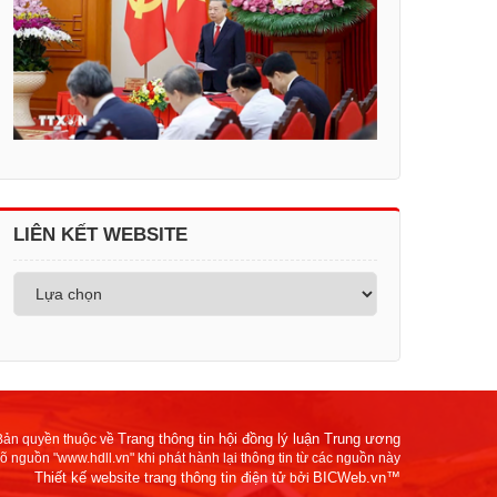
LIÊN KẾT WEBSITE
Trang thông tin hội đồng lý luận Trung ương
Bản quyền thuộc về
rõ nguồn "www.hdll.vn" khi phát hành lại thông tin từ các nguồn này
Thiết kế website trang thông tin điện tử
BICWeb.vn™
bởi