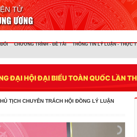
IỆN TỬ
RUNG ƯƠNG
 ĐỔI
CHƯƠNG TRÌNH - ĐỀ TÀI
THÔNG TIN LÝ LUẬN - THỰC T
CHỦ TỊCH CHUYÊN TRÁCH HỘI ĐỒNG LÝ LUẬN