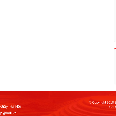
© Copyright 2018 
Giấy, Hà Nội
Ghi 
ap@hdll.vn