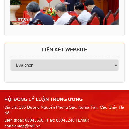
LIÊN KẾT WEBSITE
HỘI ĐỒNG LÝ LUẬN TRUNG ƯƠNG
Địa chỉ: 135 Đường Nguyễn Phong Sắc, Nghĩa Tân, Cầu Giấy, Hà
Nội
Điện thoại:
08045600
| Fax: 08045240 | Email:
banbientap@hdll.vn