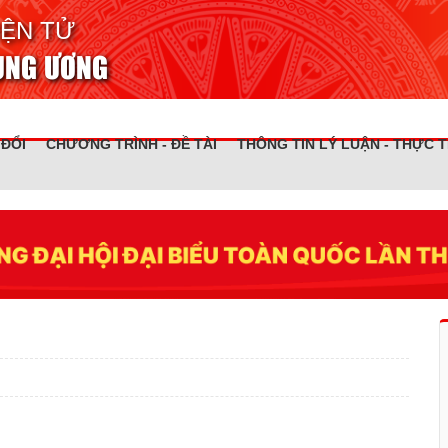
IỆN TỬ
RUNG ƯƠNG
 ĐỔI
CHƯƠNG TRÌNH - ĐỀ TÀI
THÔNG TIN LÝ LUẬN - THỰC T