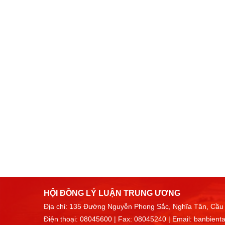
HỘI ĐỒNG LÝ LUẬN TRUNG ƯƠNG
Địa chỉ: 135 Đường Nguyễn Phong Sắc, Nghĩa Tân, Cầu 
Điện thoại:
08045600
| Fax: 08045240 | Email:
banbient