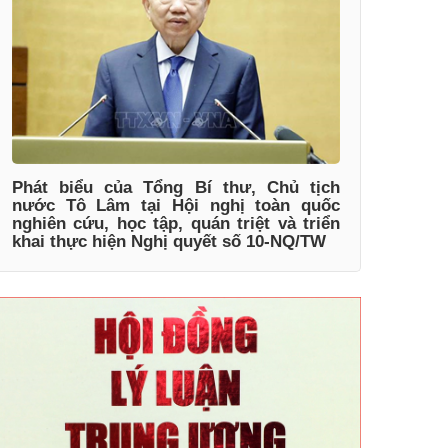
Phát biểu của Tổng Bí thư, Chủ tịch
nước Tô Lâm tại Hội nghị toàn quốc
nghiên cứu, học tập, quán triệt và triển
khai thực hiện Nghị quyết số 10-NQ/TW