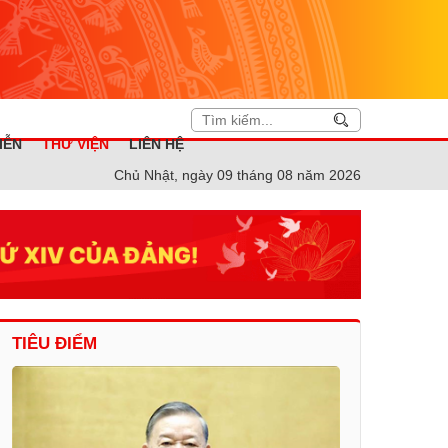
IỄN
THƯ VIỆN
LIÊN HỆ
Chủ Nhật, ngày 09 tháng 08 năm 2026
TIÊU ĐIỂM