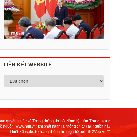
LIÊN KẾT WEBSITE
Trang thông tin hội đồng lý luận Trung ương
Bản quyền thuộc về
rõ nguồn "www.hdll.vn" khi phát hành lại thông tin từ các nguồn này
Thiết kế website trang thông tin điện tử
BICWeb.vn™
bởi