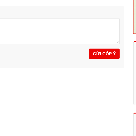
GỬI GÓP Ý