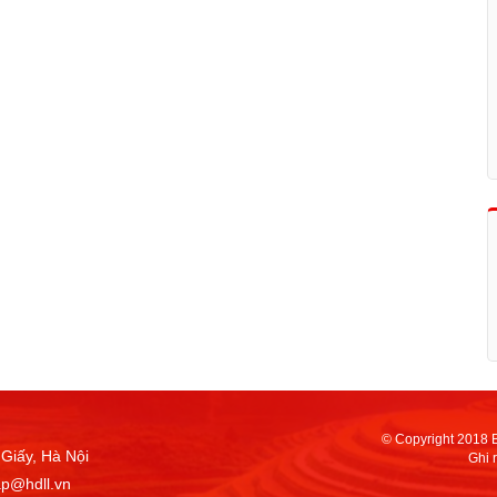
© Copyright 2018 
Giấy, Hà Nội
Ghi 
ap@hdll.vn