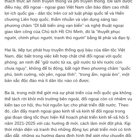
thách thức an ninh truyền thống và phi truyền thống. Để làm được
điều này, đối ngoại - ngoại giao Việt Nam cần bảo đảm cao nhất
lợi ích quốc gia - dân tộc trên cơ sở luật pháp quốc tế và Hiến
chương Liên hợp quốc, thấm nhuần và vận dụng sáng tạo
phương châm “Dĩ bất biến ứng vạn biến” và nghệ thuật ngoại
giao tâm công của Chủ tịch Hồ Chí Minh, đó là “thuyết phục
người, chinh phục người, tranh thủ người” bằng lẽ phải và đạo lý.
Hai là, tiếp tục phát huy truyền thống quý báu của dân tộc Việt
Nam, đặc biệt trong việc kết hợp chặt chẽ đối ngoại với quốc
phòng, an ninh để “giữ nước từ xa, giữ nước từ khi nước còn
chưa nguy”, không để bị động, bất ngờ theo phương châm “quốc
phú, binh cường, nội yên, ngoại tĩnh”, “trong ấm, ngoài êm”, một
bản sắc độc đáo mà ít dân tộc nào có được.
Ba là, trong một thế giới mà sự phát triển của mỗi quốc gia không
thể tách rời khỏi môi trường bên ngoài, đối ngoại còn có nhiệm vụ
kiến tạo cơ hội, thu hút nguồn lực cho phát triển đất nước. Theo
đó, cần đẩy mạnh ngoại giao kinh tế và kinh tế đối ngoại trong
giai đoạn tăng tốc thực hiện Kế hoạch phát triển kinh tế-xã hội 5
năm 2021-2025 với các hướng đi mới, cách làm mới đột phá. Kịp
thời nhận diện và tranh thủ những động lực phát triển mới có tính
dẫn dắt, những xu hướng đang định hình thế giới như chuyển đổi