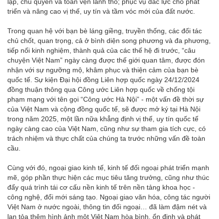
lập, chủ quyền và toàn vẹn lãnh thổ; phục vụ đắc lực cho phát
triển và nâng cao vị thế, uy tín và tầm vóc mới của đất nước.
Trong quan hệ với bạn bè láng giềng, truyền thống, các đối tác
chủ chốt, quan trọng, cả ở bình diện song phương và đa phương,
tiếp nối kinh nghiệm, thành quả của các thế hệ đi trước, “câu
chuyện Việt Nam” ngày càng được thế giới quan tâm, được đón
nhận với sự ngưỡng mộ, khâm phục và thiện cảm của bạn bè
quốc tế. Sự kiện Đại hội đồng Liên hợp quốc ngày 24/12/2024
đồng thuận thông qua Công ước Liên hợp quốc về chống tội
phạm mạng với tên gọi “Công ước Hà Nội” - một vấn đề thời sự
của Việt Nam và cộng đồng quốc tế, sẽ được mở ký tại Hà Nội
trong năm 2025, một lần nữa khẳng định vị thế, uy tín quốc tế
ngày càng cao của Việt Nam, cũng như sự tham gia tích cực, có
trách nhiệm và thực chất của chúng ta trước những vấn đề toàn
cầu.
Cùng với đó, ngoại giao kinh tế, kinh tế đối ngoại phát triển mạnh
mẽ, góp phần thực hiện các mục tiêu tăng trưởng, cũng như thúc
đẩy quá trình tái cơ cấu nền kinh tế trên nền tảng khoa học -
công nghệ, đổi mới sáng tạo. Ngoại giao văn hóa, công tác người
Việt Nam ở nước ngoài, thông tin đối ngoại… đã làm đậm nét và
lan tỏa thêm hình ảnh một Việt Nam hòa bình, ổn định và phát