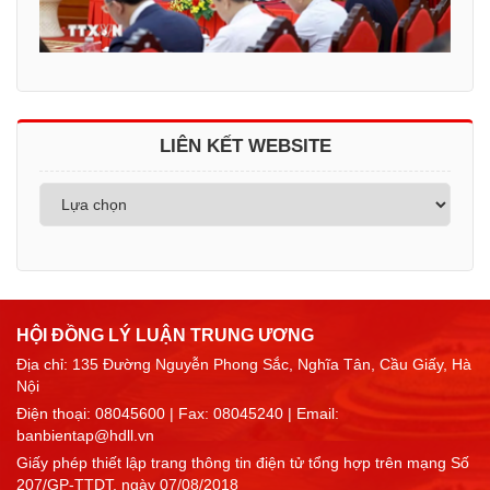
LIÊN KẾT WEBSITE
HỘI ĐỒNG LÝ LUẬN TRUNG ƯƠNG
Địa chỉ: 135 Đường Nguyễn Phong Sắc, Nghĩa Tân, Cầu Giấy, Hà
Nội
Điện thoại:
08045600
| Fax: 08045240 | Email:
banbientap@hdll.vn
Giấy phép thiết lập trang thông tin điện tử tổng hợp trên mạng Số
207/GP-TTDT, ngày 07/08/2018