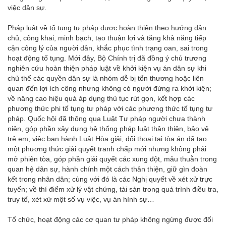
việc dân sự.
Pháp luật về tố tụng tư pháp được hoàn thiện theo hướng dân
chủ, công khai, minh bạch, tạo thuận lợi và tăng khả năng tiếp
cận công lý của người dân, khắc phục tình trạng oan, sai trong
hoạt động tố tụng. Mới đây, Bộ Chính trị đã đồng ý chủ trương
nghiên cứu hoàn thiện pháp luật về khởi kiện vụ án dân sự khi
chủ thể các quyền dân sự là nhóm dễ bị tổn thương hoặc liên
quan đến lợi ích công nhưng không có người đứng ra khởi kiện;
về nâng cao hiệu quả áp dụng thủ tục rút gọn, kết hợp các
phương thức phi tố tụng tư pháp với các phương thức tố tụng tư
pháp. Quốc hội đã thông qua Luật Tư pháp người chưa thành
niên, góp phần xây dựng hệ thống pháp luật thân thiện, bảo vệ
trẻ em; việc ban hành Luật Hòa giải, đối thoại tại tòa án đã tạo
một phương thức giải quyết tranh chấp mới nhưng không phải
mở phiên tòa, góp phần giải quyết các xung đột, mâu thuẫn trong
quan hệ dân sự, hành chính một cách thân thiện, giữ gìn đoàn
kết trong nhân dân; cùng với đó là các Nghị quyết về xét xử trực
tuyến; về thí điểm xử lý vật chứng, tài sản trong quá trình điều tra,
truy tố, xét xử một số vụ việc, vụ án hình sự…
Tổ chức, hoạt động các cơ quan tư pháp không ngừng được đổi