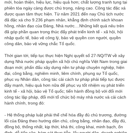
mới, hoàn thiện, hiệu lực, hiệu quả hơn; chất lượng tranh tụng tại
phiên tòa ngày càng được chú trọng, nâng cao. Công tác đặc xá
được quan tâm thực hiện. Từ năm 2021 đến nay Chủ tịch nước
đã đặc xá cho 9.236 phạm nhân, khẳng định chính sách khoan
hồng, nhân đạo của Đảng, Nhà nước....Những kết quả nêu trên
đã góp phần quan trọng thúc đẩy phát triển kinh tế - xã hội, hội
nhập quốc tế, bảo vệ công lý, bảo vệ quyền con người, quyền
công dân, bảo vệ vững chắc Tổ quốc.
Thời gian tới, tiếp tục thực hiện Nghị quyết số 27-NQ/TW về xây
dựng Nhà nước pháp quyền xã hội chủ nghĩa Việt Nam trong giai
đoạn mới; phấn đấu xây dựng nền tư pháp chuyên nghiệp, hiện
đại, công bằng, nghiêm minh, liêm chính, phụng sự Tổ quốc,
phục vụ Nhân dân, công tác cải cách tư pháp phải tiếp tục được
đẩy mạnh, hiệu quả hơn nữa để phục vụ tốt nhiệm vụ phát triển
kinh tế - xã hội, bảo vệ Tổ quốc; tiến hành đồng bộ với đổi mới
công tác lập pháp, đổi mới tổ chức bộ máy nhà nước và cải cách
hành chính, trong đó:
- Hệ thống pháp luật phải thể chế hóa đầy đủ chủ trương, đường
lối của Đảng theo hướng dân chủ, công bằng, nhân đạo, đầy đủ,
đồng bộ, thống nhất, kịp thời, khả thi, công khai, minh bạch, ổn
định, dễ tiếp cận, bám sát thực tiễn, lấy người dân, doanh nghiệp