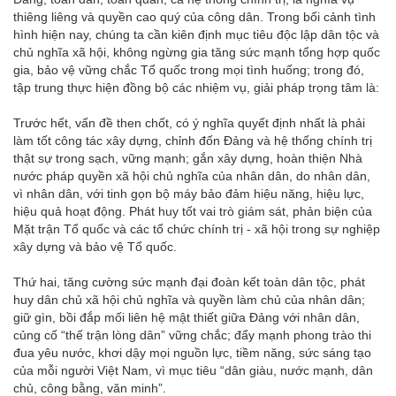
thiêng liêng và quyền cao quý của công dân. Trong bối cảnh tình
hình hiện nay, chúng ta cần kiên định mục tiêu độc lập dân tộc và
chủ nghĩa xã hội, không ngừng gia tăng sức mạnh tổng hợp quốc
gia, bảo vệ vững chắc Tổ quốc trong mọi tình huống; trong đó,
tập trung thực hiện đồng bộ các nhiệm vụ, giải pháp trọng tâm là:
Trước hết, vấn đề then chốt, có ý nghĩa quyết định nhất là phải
làm tốt công tác xây dựng, chỉnh đốn Đảng và hệ thống chính trị
thật sự trong sạch, vững mạnh; gắn xây dựng, hoàn thiện Nhà
nước pháp quyền xã hội chủ nghĩa của nhân dân, do nhân dân,
vì nhân dân, với tinh gọn bộ máy bảo đảm hiệu năng, hiệu lực,
hiệu quả hoạt động. Phát huy tốt vai trò giám sát, phản biện của
Mặt trận Tổ quốc và các tổ chức chính trị - xã hội trong sự nghiệp
xây dựng và bảo vệ Tổ quốc.
Thứ hai, tăng cường sức mạnh đại đoàn kết toàn dân tộc, phát
huy dân chủ xã hội chủ nghĩa và quyền làm chủ của nhân dân;
giữ gìn, bồi đắp mối liên hệ mật thiết giữa Đảng với nhân dân,
củng cố “thế trận lòng dân” vững chắc; đẩy mạnh phong trào thi
đua yêu nước, khơi dậy mọi nguồn lực, tiềm năng, sức sáng tạo
của mỗi người Việt Nam, vì mục tiêu “dân giàu, nước mạnh, dân
chủ, công bằng, văn minh”.