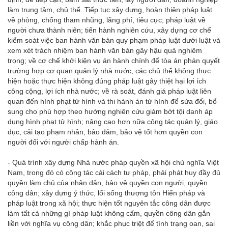
làm trung tâm, chủ thể. Tiếp tục xây dựng, hoàn thiện pháp luật
về phòng, chống tham nhũng, lãng phí, tiêu cực; pháp luật về
người chưa thành niên; tiến hành nghiên cứu, xây dựng cơ chế
kiểm soát việc ban hành văn bản quy phạm pháp luật dưới luật và
xem xét trách nhiệm ban hành văn bản gây hậu quả nghiêm
trọng; về cơ chế khởi kiện vụ án hành chính để tòa án phán quyết
trường hợp cơ quan quản lý nhà nước, các chủ thể không thực
hiện hoặc thực hiện không đúng pháp luật gây thiệt hại lợi ích
công cộng, lợi ích nhà nước; về rà soát, đánh giá pháp luật liên
quan đến hình phạt tử hình và thi hành án tử hình để sửa đổi, bổ
sung cho phù hợp theo hướng nghiên cứu giảm bớt tội danh áp
dụng hình phạt tử hình; nâng cao hơn nữa công tác quản lý, giáo
dục, cải tạo phạm nhân, bảo đảm, bảo vệ tốt hơn quyền con
người đối với người chấp hành án.
- Quá trình xây dựng Nhà nước pháp quyền xã hội chủ nghĩa Việt
Nam, trong đó có công tác cải cách tư pháp, phải phát huy đầy đủ
quyền làm chủ của nhân dân, bảo vệ quyền con người, quyền
công dân; xây dựng ý thức, lối sống thượng tôn Hiến pháp và
pháp luật trong xã hội; thực hiện tốt nguyên tắc công dân được
làm tất cả những gì pháp luật không cấm, quyền công dân gắn
liền với nghĩa vụ công dân; khắc phục triệt để tình trạng oan, sai