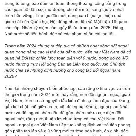
trong tố tụng; bảo đảm an toàn, thông thoáng, công bằng trong
các quan hệ dân sự, mở đường cho đổi mới, sáng tạo và phát
triển bền vững. Tiếp tục đổi mới, nâng cao hiệu lực, hiệu quả
giám sát của Quốc hội, Hội đồng nhân dân và Mặt trận Tổ quốc
các cấp. Nhân kỷ niệm các ngày lễ lớn trong năm 2025, Đảng,
Nhà nước sẽ tiến hành đặc xá các phạm nhân cải tạo tốt.
Trong năm 2024 chúng ta tiếp tục có những hoạt động đối ngoại
quan trọng nâng cao vị thế của đất nước, đến nay Việt Nam đã có
quan hệ Đối tác chiến lược toàn diện với 9 nước, trong đó có 4/5
nước thường trực Hội đồng Bảo an Liên hợp quốc. Xin Chủ tịch
nước chia sẻ những định hướng cho công tác đối ngoại năm
2025?
Nhìn lại những chuyển biến phức tạp, sâu rộng ở khu vực và trên
thế giới trong năm 2024 mới thấy rằng nền đối ngoại - ngoại giao
Việt Nam, trên cơ sở nguyên tắc kiên định sự lãnh đạo của Đảng,
gắn kết chặt chẽ giữa ba trụ cột đối ngoại Đảng, ngoại giao Nhà
nước và đối ngoại nhân dân đã góp phần mở ra cục diện đối
ngoại mới, rộng mở, thuận lợi chưa từng có cho Việt Nam. Đối
ngoại - ngoại giao Việt Nam tiếp tục khẳng định vai trò tiên phong,
góp phần tạo lập và giữ vững môi trường hòa bình, ổn định, độc