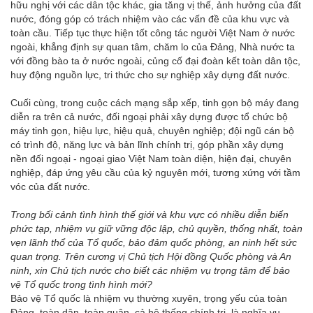
hữu nghị với các dân tộc khác, gia tăng vị thế, ảnh hưởng của đất
nước, đóng góp có trách nhiệm vào các vấn đề của khu vực và
toàn cầu. Tiếp tục thực hiện tốt công tác người Việt Nam ở nước
ngoài, khẳng định sự quan tâm, chăm lo của Đảng, Nhà nước ta
với đồng bào ta ở nước ngoài, củng cố đại đoàn kết toàn dân tộc,
huy động nguồn lực, tri thức cho sự nghiệp xây dựng đất nước.
Cuối cùng, trong cuộc cách mạng sắp xếp, tinh gọn bộ máy đang
diễn ra trên cả nước, đối ngoại phải xây dựng được tổ chức bộ
máy tinh gọn, hiệu lực, hiệu quả, chuyên nghiệp; đội ngũ cán bộ
có trình độ, năng lực và bản lĩnh chính trị, góp phần xây dựng
nền đối ngoại - ngoại giao Việt Nam toàn diện, hiện đại, chuyên
nghiệp, đáp ứng yêu cầu của kỷ nguyên mới, tương xứng với tầm
vóc của đất nước.
Trong bối cảnh tình hình thế giới và khu vực có nhiều diễn biến
phức tạp, nhiệm vụ giữ vững độc lập, chủ quyền, thống nhất, toàn
vẹn lãnh thổ của Tổ quốc, bảo đảm quốc phòng, an ninh hết sức
quan trọng. Trên cương vị Chủ tịch Hội đồng Quốc phòng và An
ninh, xin Chủ tịch nước cho biết các nhiệm vụ trọng tâm để bảo
vệ Tổ quốc trong tình hình mới?
Bảo vệ Tổ quốc là nhiệm vụ thường xuyên, trọng yếu của toàn
Đảng, toàn dân, toàn quân, cả hệ thống chính trị, là nghĩa vụ