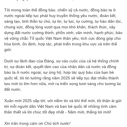
Tôi mong toàn thể đồng bào, chiến sỹ cả nước, đồng bào ta ở
nước ngoài tiếp tục phát huy truyền thống yêu nước, đoàn kết,
sáng tạo, tinh thần tự chủ, tự tin, tự lực, tự cường, tự hào dân tộc,
chung sức, đồng lòng vượt qua mọi khó khăn, thách thức, xây
dựng đất nước cường thịnh, phồn vinh, văn minh, hạnh phúc; bảo
vệ vững chắc Tổ quốc Việt Nam thân yêu; tích cực đóng góp cho
hòa bình, ổn định, hợp tác, phát triển trong khu vực và trên thế
giới.
Dưới sự lãnh đạo của Đảng, sự vào cuộc của cả hệ thống chính
trị, sự đoàn kết, quyết tâm cao của nhân dân cả nước và đồng
bào ta ở nước ngoài, sự ủng hộ, hợp tác quý báu của bạn bè
quốc tế, tôi tin tưởng rằng năm 2025 sẽ tiếp tục đạt nhiều thành
tựu mới to lớn hơn nữa, mở ra triển vọng tươi sáng cho tương lai
đất nước.
Xuân mới 2025 sắp tới, với niềm tin và khí thế mới, tôi thân ái gửi
tới mỗi người dân Việt Nam và bạn bè quốc tế những tình cảm
thân thiết và lời chúc tốt đẹp nhất - Năm mới, thắng lợi mới!
Xin trân trọng cám ơn Chủ tịch nước!