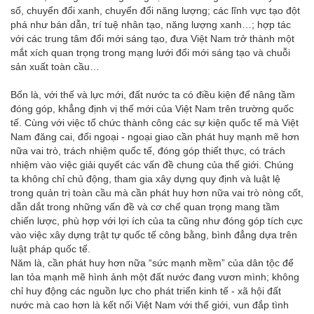
số, chuyển đổi xanh, chuyển đổi năng lượng; các lĩnh vực tạo đột
phá như bán dẫn, trí tuệ nhân tạo, năng lượng xanh…; hợp tác
với các trung tâm đổi mới sáng tạo, đưa Việt Nam trở thành một
mắt xích quan trọng trong mạng lưới đổi mới sáng tạo và chuỗi
sản xuất toàn cầu…
Bốn là, với thế và lực mới, đất nước ta có điều kiện để nâng tầm
đóng góp, khẳng định vị thế mới của Việt Nam trên trường quốc
tế. Cùng với việc tổ chức thành công các sự kiện quốc tế mà Việt
Nam đăng cai, đối ngoại - ngoại giao cần phát huy mạnh mẽ hơn
nữa vai trò, trách nhiệm quốc tế, đóng góp thiết thực, có trách
nhiệm vào việc giải quyết các vấn đề chung của thế giới. Chúng
ta không chỉ chủ động, tham gia xây dựng quy định và luật lệ
trong quản trị toàn cầu mà cần phát huy hơn nữa vai trò nòng cốt,
dẫn dắt trong những vấn đề và cơ chế quan trọng mang tầm
chiến lược, phù hợp với lợi ích của ta cũng như đóng góp tích cực
vào việc xây dựng trật tự quốc tế công bằng, bình đẳng dựa trên
luật pháp quốc tế.
Năm là, cần phát huy hơn nữa “sức mạnh mềm” của dân tộc để
lan tỏa mạnh mẽ hình ảnh một đất nước đang vươn mình; không
chỉ huy động các nguồn lực cho phát triển kinh tế - xã hội đất
nước mà cao hơn là kết nối Việt Nam với thế giới, vun đắp tình