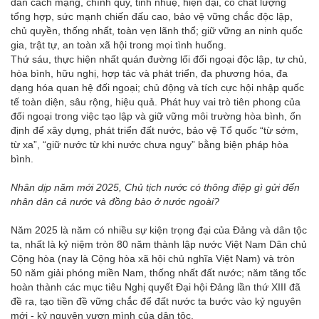
dân cách mạng, chính quy, tinh nhuệ, hiện đại, có chất lượng
tổng hợp, sức mạnh chiến đấu cao, bảo vệ vững chắc độc lập,
chủ quyền, thống nhất, toàn vẹn lãnh thổ; giữ vững an ninh quốc
gia, trật tự, an toàn xã hội trong mọi tình huống.
Thứ sáu, thực hiện nhất quán đường lối đối ngoại độc lập, tự chủ,
hòa bình, hữu nghị, hợp tác và phát triển, đa phương hóa, đa
dạng hóa quan hệ đối ngoại; chủ động và tích cực hội nhập quốc
tế toàn diện, sâu rộng, hiệu quả. Phát huy vai trò tiên phong của
đối ngoại trong việc tạo lập và giữ vững môi trường hòa bình, ổn
định để xây dựng, phát triển đất nước, bảo vệ Tổ quốc “từ sớm,
từ xa”, “giữ nước từ khi nước chưa nguy” bằng biện pháp hòa
bình.
Nhân dịp năm mới 2025, Chủ tịch nước có thông điệp gì gửi đến
nhân dân cả nước và đồng bào ở nước ngoài?
Năm 2025 là năm có nhiều sự kiện trọng đại của Đảng và dân tộc
ta, nhất là kỷ niệm tròn 80 năm thành lập nước Việt Nam Dân chủ
Cộng hòa (nay là Cộng hòa xã hội chủ nghĩa Việt Nam) và tròn
50 năm giải phóng miền Nam, thống nhất đất nước; năm tăng tốc
hoàn thành các mục tiêu Nghị quyết Đại hội Đảng lần thứ XIII đã
đề ra, tạo tiền đề vững chắc để đất nước ta bước vào kỷ nguyên
mới - kỷ nguyên vươn mình của dân tộc.