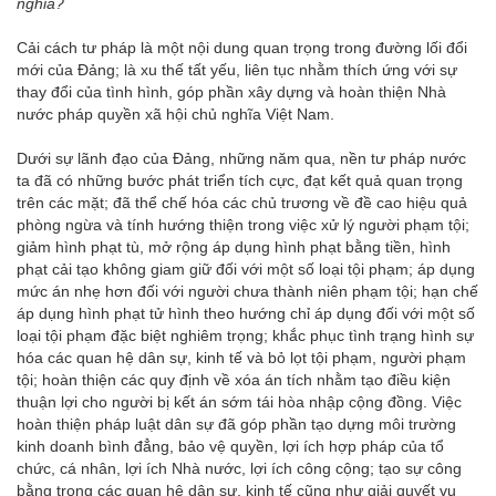
nghĩa?
Cải cách tư pháp là một nội dung quan trọng trong đường lối đổi
mới của Đảng; là xu thế tất yếu, liên tục nhằm thích ứng với sự
thay đổi của tình hình, góp phần xây dựng và hoàn thiện Nhà
nước pháp quyền xã hội chủ nghĩa Việt Nam.
Dưới sự lãnh đạo của Đảng, những năm qua, nền tư pháp nước
ta đã có những bước phát triển tích cực, đạt kết quả quan trọng
trên các mặt; đã thể chế hóa các chủ trương về đề cao hiệu quả
phòng ngừa và tính hướng thiện trong việc xử lý người phạm tội;
giảm hình phạt tù, mở rộng áp dụng hình phạt bằng tiền, hình
phạt cải tạo không giam giữ đối với một số loại tội phạm; áp dụng
mức án nhẹ hơn đối với người chưa thành niên phạm tội; hạn chế
áp dụng hình phạt tử hình theo hướng chỉ áp dụng đối với một số
loại tội phạm đặc biệt nghiêm trọng; khắc phục tình trạng hình sự
hóa các quan hệ dân sự, kinh tế và bỏ lọt tội phạm, người phạm
tội; hoàn thiện các quy định về xóa án tích nhằm tạo điều kiện
thuận lợi cho người bị kết án sớm tái hòa nhập cộng đồng. Việc
hoàn thiện pháp luật dân sự đã góp phần tạo dựng môi trường
kinh doanh bình đẳng, bảo vệ quyền, lợi ích hợp pháp của tổ
chức, cá nhân, lợi ích Nhà nước, lợi ích công cộng; tạo sự công
bằng trong các quan hệ dân sự, kinh tế cũng như giải quyết vụ