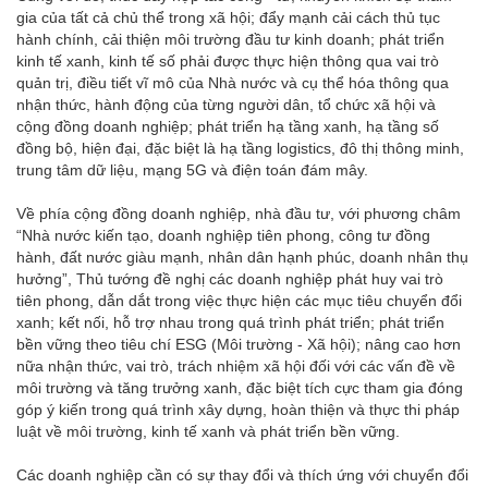
gia của tất cả chủ thể trong xã hội; đẩy mạnh cải cách thủ tục
hành chính, cải thiện môi trường đầu tư kinh doanh; phát triển
kinh tế xanh, kinh tế số phải được thực hiện thông qua vai trò
quản trị, điều tiết vĩ mô của Nhà nước và cụ thể hóa thông qua
nhận thức, hành động của từng người dân, tổ chức xã hội và
cộng đồng doanh nghiệp; phát triển hạ tầng xanh, hạ tầng số
đồng bộ, hiện đại, đặc biệt là hạ tầng logistics, đô thị thông minh,
trung tâm dữ liệu, mạng 5G và điện toán đám mây.
Về phía cộng đồng doanh nghiệp, nhà đầu tư, với phương châm
“Nhà nước kiến tạo, doanh nghiệp tiên phong, công tư đồng
hành, đất nước giàu mạnh, nhân dân hạnh phúc, doanh nhân thụ
hưởng”, Thủ tướng đề nghị các doanh nghiệp phát huy vai trò
tiên phong, dẫn dắt trong việc thực hiện các mục tiêu chuyển đổi
xanh; kết nối, hỗ trợ nhau trong quá trình phát triển; phát triển
bền vững theo tiêu chí ESG (Môi trường - Xã hội); nâng cao hơn
nữa nhận thức, vai trò, trách nhiệm xã hội đối với các vấn đề về
môi trường và tăng trưởng xanh, đặc biệt tích cực tham gia đóng
góp ý kiến trong quá trình xây dựng, hoàn thiện và thực thi pháp
luật về môi trường, kinh tế xanh và phát triển bền vững.
Các doanh nghiệp cần có sự thay đổi và thích ứng với chuyển đổi