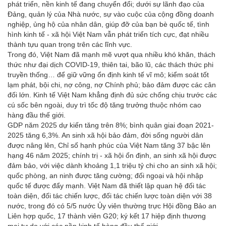
phát triển, nền kinh tế đang chuyển đổi; dưới sự lãnh đạo của
Đảng, quản lý của Nhà nước, sự vào cuộc của cộng đồng doanh
nghiệp, ủng hộ của nhân dân, giúp đỡ của bạn bè quốc tế, tình
hình kinh tế - xã hội Việt Nam vẫn phát triển tích cực, đạt nhiều
thành tựu quan trọng trên các lĩnh vực.
Trong đó, Việt Nam đã mạnh mẽ vượt qua nhiều khó khăn, thách
thức như đại dịch COVID-19, thiên tai, bão lũ, các thách thức phi
truyền thống… để giữ vững ổn định kinh tế vĩ mô; kiểm soát tốt
lạm phát, bội chi, nợ công, nợ Chính phủ; bảo đảm được các cân
đối lớn. Kinh tế Việt Nam khẳng định đủ sức chống chịu trước các
cú sốc bên ngoài, duy trì tốc độ tăng trưởng thuộc nhóm cao
hàng đầu thế giới.
GDP năm 2025 dự kiến tăng trên 8%; bình quân giai đoạn 2021-
2025 tăng 6,3%. An sinh xã hội bảo đảm, đời sống người dân
được nâng lên, Chỉ số hạnh phúc của Việt Nam tăng 37 bậc lên
hạng 46 năm 2025; chính trị - xã hội ổn định, an sinh xã hội được
đảm bảo, với việc dành khoảng 1,1 triệu tỷ chi cho an sinh xã hội;
quốc phòng, an ninh được tăng cường; đối ngoại và hội nhập
quốc tế được đẩy mạnh. Việt Nam đã thiết lập quan hệ đối tác
toàn diện, đối tác chiến lược, đối tác chiến lược toàn diện với 38
nước, trong đó có 5/5 nước Ủy viên thường trực Hội đồng Bảo an
Liên hợp quốc, 17 thành viên G20; ký kết 17 hiệp định thương