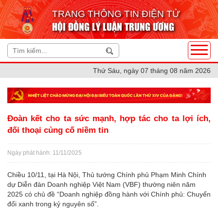
TRANG THÔNG TIN ĐIỆN TỬ
HỘI ĐỒNG LÝ LUẬN TRUNG ƯƠNG
Thứ Sáu, ngày 07 tháng 08 năm 2026
Đoàn kết cho ta sức mạnh, hợp tác cho ta lợi ích,
đối thoại củng cố niềm tin
Ngày phát hành: 11/11/2025
Chiều 10/11, tại Hà Nội, Thủ tướng Chính phủ Phạm Minh Chính
dự Diễn đàn Doanh nghiệp Việt Nam (VBF) thường niên năm
2025 có chủ đề “Doanh nghiệp đồng hành với Chính phủ: Chuyển
đổi xanh trong kỷ nguyên số”.