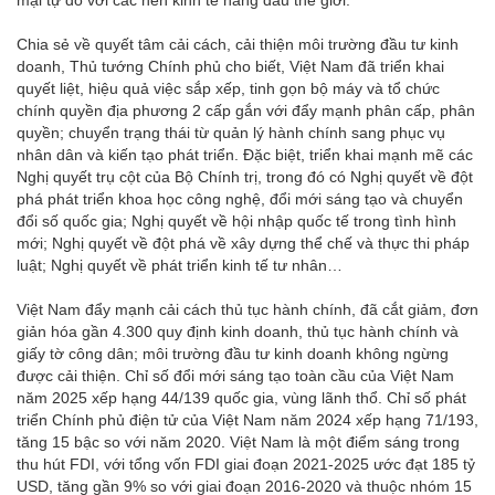
mại tự do với các nền kinh tế hàng đầu thế giới.
Chia sẻ về quyết tâm cải cách, cải thiện môi trường đầu tư kinh
doanh, Thủ tướng Chính phủ cho biết, Việt Nam đã triển khai
quyết liệt, hiệu quả việc sắp xếp, tinh gọn bộ máy và tổ chức
chính quyền địa phương 2 cấp gắn với đẩy mạnh phân cấp, phân
quyền; chuyển trạng thái từ quản lý hành chính sang phục vụ
nhân dân và kiến tạo phát triển. Đặc biệt, triển khai mạnh mẽ các
Nghị quyết trụ cột của Bộ Chính trị, trong đó có Nghị quyết về đột
phá phát triển khoa học công nghệ, đổi mới sáng tạo và chuyển
đổi số quốc gia; Nghị quyết về hội nhập quốc tế trong tình hình
mới; Nghị quyết về đột phá về xây dựng thể chế và thực thi pháp
luật; Nghị quyết về phát triển kinh tế tư nhân…
Việt Nam đẩy mạnh cải cách thủ tục hành chính, đã cắt giảm, đơn
giản hóa gần 4.300 quy định kinh doanh, thủ tục hành chính và
giấy tờ công dân; môi trường đầu tư kinh doanh không ngừng
được cải thiện. Chỉ số đổi mới sáng tạo toàn cầu của Việt Nam
năm 2025 xếp hạng 44/139 quốc gia, vùng lãnh thổ. Chỉ số phát
triển Chính phủ điện tử của Việt Nam năm 2024 xếp hạng 71/193,
tăng 15 bậc so với năm 2020. Việt Nam là một điểm sáng trong
thu hút FDI, với tổng vốn FDI giai đoạn 2021-2025 ước đạt 185 tỷ
USD, tăng gần 9% so với giai đoạn 2016-2020 và thuộc nhóm 15