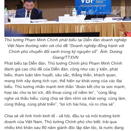
Thủ tướng Phạm Minh Chính phát biểu tại Diễn đàn doanh nghiệp
Việt Nam thường niên với chủ đề “Doanh nghiệp đồng hành với
Chính phủ chuyển đổi xanh trong kỷ nguyên số”. Ảnh: Dương
Giang/TTXVN
Phát biểu tại Diễn đàn, Thủ tướng Chính phủ Phạm Minh Chính
đánh giá cao chủ đề của Diễn đàn; cũng như các ý kiến, phát
biểu, tham luận tâm huyết, sâu sắc, thẳng thắn, khách quan,
mang tính xây dựng tích cực, thể hiện sự khát vọng của các đại
biểu. Thủ tướng nhấn mạnh tinh thần “đoàn kết cho ta sức mạnh,
hợp tác cho ta lợi ích, đối thoại củng cố niềm tin”, “cùng lắng
nghe và thấu hiểu; cùng chia sẻ tầm nhìn và khát vọng; cùng làm,
cùng thắng, cùng phát triển”, “lợi ích hài hòa, rủi ro chia sẻ”.
Chia sẻ về tình hình kinh tế - xã hội, đầu tư và môi trường kinh
doanh của Việt Nam, Thủ tướng Chính phủ cho biết, trải qua
nhiều khó khăn sau 80 năm giành độc lập dân tộc, là nước đang