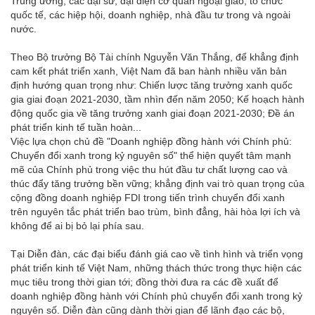
Trung ương; các đại sứ, đại diện cơ quan ngoại giao, tổ chức
quốc tế, các hiệp hội, doanh nghiệp, nhà đầu tư trong và ngoài
nước.
Theo Bộ trưởng Bộ Tài chính Nguyễn Văn Thắng, để khẳng định
cam kết phát triển xanh, Việt Nam đã ban hành nhiều văn bản
định hướng quan trọng như: Chiến lược tăng trưởng xanh quốc
gia giai đoạn 2021-2030, tầm nhìn đến năm 2050; Kế hoạch hành
động quốc gia về tăng trưởng xanh giai đoạn 2021-2030; Đề án
phát triển kinh tế tuần hoàn...
Việc lựa chọn chủ đề "Doanh nghiệp đồng hành với Chính phủ:
Chuyển đổi xanh trong kỷ nguyên số" thể hiện quyết tâm mạnh
mẽ của Chính phủ trong việc thu hút đầu tư chất lượng cao và
thúc đẩy tăng trưởng bền vững; khẳng định vai trò quan trọng của
cộng đồng doanh nghiệp FDI trong tiến trình chuyển đổi xanh
trên nguyên tắc phát triển bao trùm, bình đẳng, hài hòa lợi ích và
không để ai bị bỏ lại phía sau.
Tại Diễn đàn, các đại biểu đánh giá cao về tình hình và triển vọng
phát triển kinh tế Việt Nam, những thách thức trong thực hiện các
mục tiêu trong thời gian tới; đồng thời đưa ra các đề xuất để
doanh nghiệp đồng hành với Chính phủ chuyển đổi xanh trong kỷ
nguyên số. Diễn đàn cũng dành thời gian để lãnh đạo các bộ,