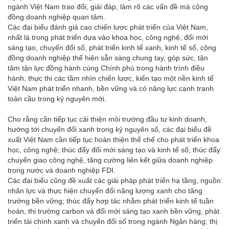
ngành Việt Nam trao đổi, giải đáp, làm rõ các vấn đề mà cộng
đồng doanh nghiệp quan tâm.
Các đại biểu đánh giá cao chiến lược phát triển của Việt Nam,
nhất là trong phát triển dựa vào khoa học, công nghệ, đổi mới
sáng tạo, chuyển đổi số, phát triển kinh tế xanh, kinh tế số, cộng
đồng doanh nghiệp thể hiện sẵn sàng chung tay, góp sức, tận
tâm tận lực đồng hành cùng Chính phủ trong hành trình điều
hành, thực thi các tầm nhìn chiến lược, kiến tạo một nền kinh tế
Việt Nam phát triển nhanh, bền vững và có năng lực cạnh tranh
toàn cầu trong kỷ nguyên mới.
Cho rằng cần tiếp tục cải thiện môi trường đầu tư kinh doanh,
hướng tới chuyển đổi xanh trong kỷ nguyên số, các đại biểu đề
xuất Việt Nam cần tiếp tục hoàn thiện thể chế cho phát triển khoa
học, công nghệ; thúc đẩy đổi mới sáng tạo và kinh tế số; thúc đẩy
chuyển giao công nghệ, tăng cường liên kết giữa doanh nghiệp
trong nước và doanh nghiệp FDI.
Các đại biểu cũng đề xuất các giải pháp phát triển hạ tầng, nguồn
nhân lực và thực hiện chuyển đổi năng lượng xanh cho tăng
trưởng bền vững; thúc đẩy hợp tác nhằm phát triển kinh tế tuần
hoàn, thị trường carbon và đổi mới sáng tạo xanh bền vững; phát
triển tài chính xanh và chuyển đổi số trong ngành Ngân hàng; thị