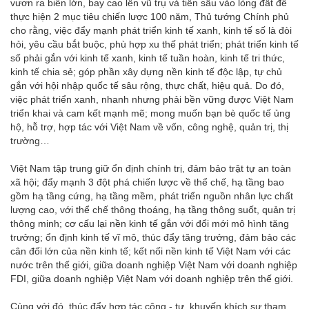
vươn ra biển lớn, bay cao lên vũ trụ và tiến sâu vào lòng đất để
thực hiện 2 mục tiêu chiến lược 100 năm, Thủ tướng Chính phủ
cho rằng, việc đẩy mạnh phát triển kinh tế xanh, kinh tế số là đòi
hỏi, yêu cầu bắt buộc, phù hợp xu thế phát triển; phát triển kinh tế
số phải gắn với kinh tế xanh, kinh tế tuần hoàn, kinh tế tri thức,
kinh tế chia sẻ; góp phần xây dựng nền kinh tế độc lập, tự chủ
gắn với hội nhập quốc tế sâu rộng, thực chất, hiệu quả. Do đó,
việc phát triển xanh, nhanh nhưng phải bền vững được Việt Nam
triển khai và cam kết mạnh mẽ; mong muốn bạn bè quốc tế ủng
hộ, hỗ trợ, hợp tác với Việt Nam về vốn, công nghệ, quản trị, thị
trường…
Việt Nam tập trung giữ ổn định chính trị, đảm bảo trật tự an toàn
xã hội; đẩy mạnh 3 đột phá chiến lược về thể chế, hạ tầng bao
gồm hạ tầng cứng, hạ tầng mềm, phát triển nguồn nhân lực chất
lượng cao, với thể chế thông thoáng, hạ tầng thông suốt, quản trị
thông minh; cơ cấu lại nền kinh tế gắn với đổi mới mô hình tăng
trưởng; ổn định kinh tế vĩ mô, thúc đẩy tăng trưởng, đảm bảo các
cân đối lớn của nền kinh tế; kết nối nền kinh tế Việt Nam với các
nước trên thế giới, giữa doanh nghiệp Việt Nam với doanh nghiệp
FDI, giữa doanh nghiệp Việt Nam với doanh nghiệp trên thế giới.
Cùng với đó, thúc đẩy hợp tác công - tư, khuyến khích sự tham