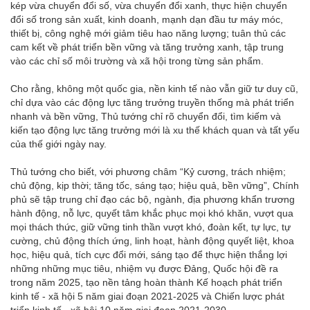
kép vừa chuyển đổi số, vừa chuyển đổi xanh, thực hiện chuyển
đổi số trong sản xuất, kinh doanh, mạnh dạn đầu tư máy móc,
thiết bị, công nghệ mới giảm tiêu hao năng lượng; tuân thủ các
cam kết về phát triển bền vững và tăng trưởng xanh, tập trung
vào các chỉ số môi trường và xã hội trong từng sản phẩm.
Cho rằng, không một quốc gia, nền kinh tế nào vẫn giữ tư duy cũ,
chỉ dựa vào các động lực tăng trưởng truyền thống mà phát triển
nhanh và bền vững, Thủ tướng chỉ rõ chuyển đổi, tìm kiếm và
kiến tạo động lực tăng trưởng mới là xu thế khách quan và tất yếu
của thế giới ngày nay.
Thủ tướng cho biết, với phương châm “Kỷ cương, trách nhiệm;
chủ động, kịp thời; tăng tốc, sáng tạo; hiệu quả, bền vững”, Chính
phủ sẽ tập trung chỉ đạo các bộ, ngành, địa phương khẩn trương
hành động, nỗ lực, quyết tâm khắc phục mọi khó khăn, vượt qua
mọi thách thức, giữ vững tinh thần vượt khó, đoàn kết, tự lực, tự
cường, chủ động thích ứng, linh hoạt, hành động quyết liệt, khoa
học, hiệu quả, tích cực đổi mới, sáng tạo để thực hiện thắng lợi
những những mục tiêu, nhiệm vụ được Đảng, Quốc hội đề ra
trong năm 2025, tạo nền tảng hoàn thành Kế hoạch phát triển
kinh tế - xã hội 5 năm giai đoạn 2021-2025 và Chiến lược phát