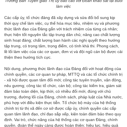
Trưởng Ban Tuyên giáo Thị ủy báo cáo với Đoàn khảo sát tại buổi
làm việc
Các cấp ủy, tổ chức đảng đã xây dựng và sửa đổi bổ sung kịp
thời quy chế làm việc, cụ thể hóa mục tiêu, nhiệm vụ và phương
thức lãnh đạo của Đảng gắn với trách nhiệm của từng cá nhân;
thực hiện tốt nguyên tắc tập trung dân chủ; nâng cao chất lượng
sinh hoạt đảng; chất lượng ban hành các nghị quyết theo hướng
tập trung, có trọng tâm, trọng điểm, có tính khả thi. Phong cách,
lề lối làm việc của các cơ quan, đơn vị và đội ngũ cán bộ được cải
thiện theo hướng tích cực.
Nội dung, phương thức lãnh đạo của Đảng đối với hoạt động của
chính quyền, các cơ quan tư pháp, MTTQ và các tổ chức chính trị
- xã hội được quan tâm đổi mới; công tác tuyên truyền, vận động,
nêu gương; công tác tổ chức, cán bộ; công tác kiểm tra, giám sát
đảm bảo toàn diện, kịp thời, có nhiều đổi mới, đúng với chủ
trương, đường lối của Đảng, chính sách, pháp luật của Nhà nước,
phù hợp với điều kiện thực tiễn. Tổ chức bộ máy của hệ thống
chính trị từ thị xã đến cơ sở được cấp ủy, chính quyền các cấp
quan tâm lãnh đạo, chỉ đạo sắp xếp, kiện toàn đảm bảo theo quy
định. Vai trò, chức năng của hệ thống các cơ quan Đảng, chính
quyền, đoàn thể ngày càng được hoàn thiện; hiệu lực, hiệu quả