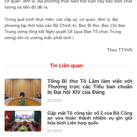
cơ quan, đơn vị, địa phương thực hiện Kết luận này bảo đảm chất
lượng và tiến độ đề ra.
Trong quá trình thực hiện, các cấp uỷ, cơ quan, đơn vị, địa
phương kịp thời báo cáo Bộ Chính trị, Ban Bí thư, Ban Chỉ đạo
Trung ương tổng kết Nghị quyết 18 (qua Ban Tổ chức Trung
ương) khi có vướng mắc phát sinh./.
Theo TTXVN
Tin Liên quan
Tổng Bí thư Tô Lâm làm việc với
Thường trực các Tiểu ban chuẩn
bị Đại hội XIV của Đảng
8/7/2026
Gặp mặt Tổ công tác số 2 của Bộ Công
an vừa hoàn thành nhiệm vụ gìn giữ
hòa bình Liên hợp quốc
8/7/2026