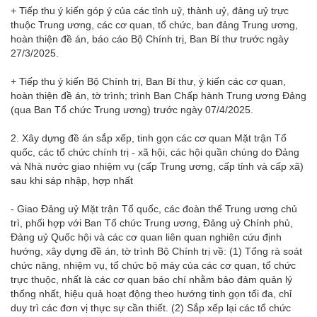
+ Tiếp thu ý kiến góp ý của các tỉnh uỷ, thành uỷ, đảng uỷ trực
thuộc Trung ương, các cơ quan, tổ chức, ban đảng Trung ương,
hoàn thiện đề án, báo cáo Bộ Chính trị, Ban Bí thư trước ngày
27/3/2025.
+ Tiếp thu ý kiến Bộ Chính trị, Ban Bí thư, ý kiến các cơ quan,
hoàn thiện đề án, tờ trình; trình Ban Chấp hành Trung ương Đảng
(qua Ban Tổ chức Trung ương) trước ngày 07/4/2025.
2. Xây dựng đề án sắp xếp, tinh gọn các cơ quan Mặt trận Tổ
quốc, các tổ chức chính trị - xã hội, các hội quần chúng do Đảng
và Nhà nước giao nhiệm vụ (cấp Trung ương, cấp tỉnh và cấp xã)
sau khi sáp nhập, hợp nhất
- Giao Đảng uỷ Mặt trận Tổ quốc, các đoàn thể Trung ương chủ
trì, phối hợp với Ban Tổ chức Trung ương, Đảng uỷ Chính phủ,
Đảng uỷ Quốc hội và các cơ quan liên quan nghiên cứu định
hướng, xây dựng đề án, tờ trình Bộ Chính trị về: (1) Tổng rà soát
chức năng, nhiệm vụ, tổ chức bộ máy của các cơ quan, tổ chức
trực thuộc, nhất là các cơ quan báo chí nhằm bảo đảm quản lý
thống nhất, hiệu quả hoạt động theo hướng tinh gọn tối đa, chỉ
duy trì các đơn vị thực sự cần thiết. (2) Sắp xếp lại các tổ chức