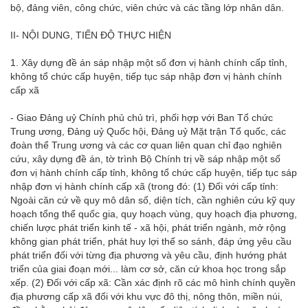
bộ, đảng viên, công chức, viên chức và các tầng lớp nhân dân.
II- NỘI DUNG, TIẾN ĐỘ THỰC HIỆN
1. Xây dựng đề án sáp nhập một số đơn vị hành chính cấp tỉnh,
không tổ chức cấp huyện, tiếp tục sáp nhập đơn vị hành chính
cấp xã
- Giao Đảng uỷ Chính phủ chủ trì, phối hợp với Ban Tổ chức
Trung ương, Đảng uỷ Quốc hội, Đảng uỷ Mặt trận Tổ quốc, các
đoàn thể Trung ương và các cơ quan liên quan chỉ đạo nghiên
cứu, xây dựng đề án, tờ trình Bộ Chính trị về sáp nhập một số
đơn vị hành chính cấp tỉnh, không tổ chức cấp huyện, tiếp tục sáp
nhập đơn vị hành chính cấp xã (trong đó: (1) Đối với cấp tỉnh:
Ngoài căn cứ về quy mô dân số, diện tích, cần nghiên cứu kỹ quy
hoạch tổng thể quốc gia, quy hoạch vùng, quy hoạch địa phương,
chiến lược phát triển kinh tế - xã hội, phát triển ngành, mở rộng
không gian phát triển, phát huy lợi thế so sánh, đáp ứng yêu cầu
phát triển đối với từng địa phương và yêu cầu, định hướng phát
triển của giai đoạn mới... làm cơ sở, căn cứ khoa học trong sắp
xếp. (2) Đối với cấp xã: Cần xác định rõ các mô hình chính quyền
địa phương cấp xã đối với khu vực đô thị, nông thôn, miền núi,