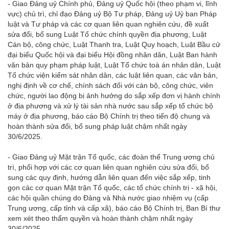
- Giao Đảng uỷ Chính phủ, Đảng uỷ Quốc hội (theo phạm vi, lĩnh
vực) chủ trì, chỉ đạo Đảng uỷ Bộ Tư pháp, Đảng uỷ Uỷ ban Pháp
luật và Tư pháp và các cơ quan liên quan nghiên cứu, đề xuất
sửa đổi, bổ sung Luật Tổ chức chính quyền địa phương, Luật
Cán bộ, công chức, Luật Thanh tra, Luật Quy hoạch, Luật Bầu cử
đại biểu Quốc hội và đại biểu Hội đồng nhân dân, Luật Ban hành
văn bản quy phạm pháp luật, Luật Tổ chức toà án nhân dân, Luật
Tổ chức viện kiểm sát nhân dân, các luật liên quan, các văn bản,
nghị định về cơ chế, chính sách đối với cán bộ, công chức, viên
chức, người lao động bị ảnh hưởng do sắp xếp đơn vị hành chính
ở địa phương và xử lý tài sản nhà nước sau sắp xếp tổ chức bộ
máy ở địa phương, báo cáo Bộ Chính trị theo tiến độ chung và
hoàn thành sửa đổi, bổ sung pháp luật chậm nhất ngày
30/6/2025.
- Giao Đảng uỷ Mặt trận Tổ quốc, các đoàn thể Trung ương chủ
trì, phối hợp với các cơ quan liên quan nghiên cứu sửa đổi, bổ
sung các quy định, hướng dẫn liên quan đến việc sắp xếp, tinh
gọn các cơ quan Mặt trận Tổ quốc, các tổ chức chính trị - xã hội,
các hội quần chúng do Đảng và Nhà nước giao nhiệm vụ (cấp
Trung ương, cấp tỉnh và cấp xã), báo cáo Bộ Chính trị, Ban Bí thư
xem xét theo thẩm quyền và hoàn thành chậm nhất ngày
30/6/2025.