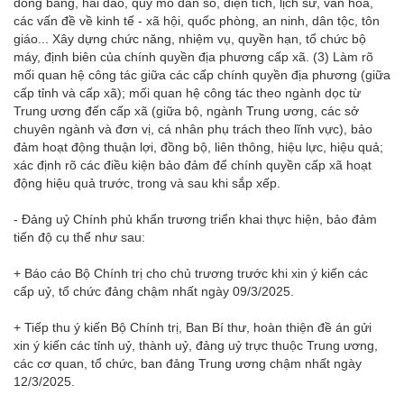
đồng bằng, hải đảo, quy mô dân số, diện tích, lịch sử, văn hoá,
các vấn đề về kinh tế - xã hội, quốc phòng, an ninh, dân tộc, tôn
giáo... Xây dựng chức năng, nhiệm vụ, quyền hạn, tổ chức bộ
máy, định biên của chính quyền địa phương cấp xã. (3) Làm rõ
mối quan hệ công tác giữa các cấp chính quyền địa phương (giữa
cấp tỉnh và cấp xã); mối quan hệ công tác theo ngành dọc từ
Trung ương đến cấp xã (giữa bộ, ngành Trung ương, các sở
chuyên ngành và đơn vị, cá nhân phụ trách theo lĩnh vực), bảo
đảm hoạt động thuận lợi, đồng bộ, liên thông, hiệu lực, hiệu quả;
xác định rõ các điều kiện bảo đảm để chính quyền cấp xã hoạt
động hiệu quả trước, trong và sau khi sắp xếp.
- Đảng uỷ Chính phủ khẩn trương triển khai thực hiện, bảo đảm
tiến độ cụ thể như sau:
+ Báo cáo Bộ Chính trị cho chủ trương trước khi xin ý kiến các
cấp uỷ, tổ chức đảng chậm nhất ngày 09/3/2025.
+ Tiếp thu ý kiến Bộ Chính trị, Ban Bí thư, hoàn thiện đề án gửi
xin ý kiến các tỉnh uỷ, thành uỷ, đảng uỷ trực thuộc Trung ương,
các cơ quan, tổ chức, ban đảng Trung ương chậm nhất ngày
12/3/2025.