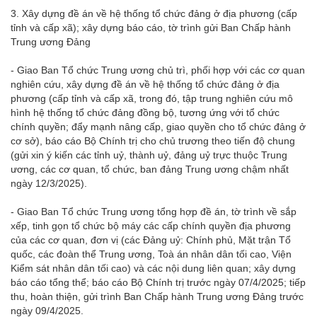
3. Xây dựng đề án về hệ thống tổ chức đảng ở địa phương (cấp
tỉnh và cấp xã); xây dựng báo cáo, tờ trình gửi Ban Chấp hành
Trung ương Đảng
- Giao Ban Tổ chức Trung ương chủ trì, phối hợp với các cơ quan
nghiên cứu, xây dựng đề án về hệ thống tổ chức đảng ở địa
phương (cấp tỉnh và cấp xã, trong đó, tập trung nghiên cứu mô
hình hệ thống tổ chức đảng đồng bộ, tương ứng với tổ chức
chính quyền; đẩy mạnh nâng cấp, giao quyền cho tổ chức đảng ở
cơ sở), báo cáo Bộ Chính trị cho chủ trương theo tiến độ chung
(gửi xin ý kiến các tỉnh uỷ, thành uỷ, đảng uỷ trực thuộc Trung
ương, các cơ quan, tổ chức, ban đảng Trung ương chậm nhất
ngày 12/3/2025).
- Giao Ban Tổ chức Trung ương tổng hợp đề án, tờ trình về sắp
xếp, tinh gọn tổ chức bộ máy các cấp chính quyền địa phương
của các cơ quan, đơn vị (các Đảng uỷ: Chính phủ, Mặt trận Tổ
quốc, các đoàn thể Trung ương, Toà án nhân dân tối cao, Viện
Kiểm sát nhân dân tối cao) và các nội dung liên quan; xây dựng
báo cáo tổng thể; báo cáo Bộ Chính trị trước ngày 07/4/2025; tiếp
thu, hoàn thiện, gửi trình Ban Chấp hành Trung ương Đảng trước
ngày 09/4/2025.