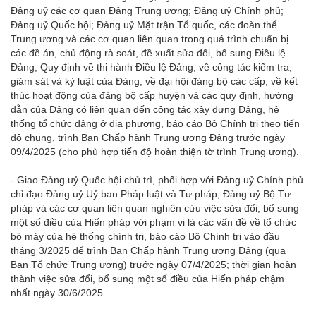
Đảng uỷ các cơ quan Đảng Trung ương; Đảng uỷ Chính phủ;
Đảng uỷ Quốc hội; Đảng uỷ Mặt trận Tổ quốc, các đoàn thể
Trung ương và các cơ quan liên quan trong quá trình chuẩn bị
các đề án, chủ động rà soát, đề xuất sửa đổi, bổ sung Điều lệ
Đảng, Quy định về thi hành Điều lệ Đảng, về công tác kiểm tra,
giám sát và kỷ luật của Đảng, về đại hội đảng bộ các cấp, về kết
thúc hoạt động của đảng bộ cấp huyện và các quy định, hướng
dẫn của Đảng có liên quan đến công tác xây dựng Đảng, hệ
thống tổ chức đảng ở địa phương, báo cáo Bộ Chính trị theo tiến
độ chung, trình Ban Chấp hành Trung ương Đảng trước ngày
09/4/2025 (cho phù hợp tiến độ hoàn thiện tờ trình Trung ương).
- Giao Đảng uỷ Quốc hội chủ trì, phối hợp với Đảng uỷ Chính phủ
chỉ đạo Đảng uỷ Uỷ ban Pháp luật và Tư pháp, Đảng uỷ Bộ Tư
pháp và các cơ quan liên quan nghiên cứu việc sửa đổi, bổ sung
một số điều của Hiến pháp với phạm vi là các vấn đề về tổ chức
bộ máy của hệ thống chính trị, báo cáo Bộ Chính trị vào đầu
tháng 3/2025 để trình Ban Chấp hành Trung ương Đảng (qua
Ban Tổ chức Trung ương) trước ngày 07/4/2025; thời gian hoàn
thành việc sửa đổi, bổ sung một số điều của Hiến pháp chậm
nhất ngày 30/6/2025.