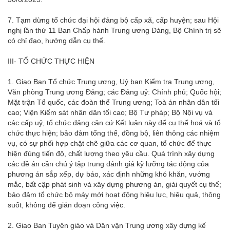
7. Tạm dừng tổ chức đại hội đảng bộ cấp xã, cấp huyện; sau Hội
nghị lần thứ 11 Ban Chấp hành Trung ương Đảng, Bộ Chính trị sẽ
có chỉ đạo, hướng dẫn cụ thể.
III- TỔ CHỨC THỰC HIỆN
1. Giao Ban Tổ chức Trung ương, Uỷ ban Kiểm tra Trung ương,
Văn phòng Trung ương Đảng; các Đảng uỷ: Chính phủ; Quốc hội;
Mặt trận Tổ quốc, các đoàn thể Trung ương; Toà án nhân dân tối
cao; Viện Kiểm sát nhân dân tối cao; Bộ Tư pháp; Bộ Nội vụ và
các cấp uỷ, tổ chức đảng căn cứ Kết luận này để cụ thể hoá và tổ
chức thực hiện; bảo đảm tổng thể, đồng bộ, liên thông các nhiệm
vụ, có sự phối hợp chặt chẽ giữa các cơ quan, tổ chức để thực
hiện đúng tiến độ, chất lượng theo yêu cầu. Quá trình xây dựng
các đề án cần chú ý tập trung đánh giá kỹ lưỡng tác động của
phương án sắp xếp, dự báo, xác định những khó khăn, vướng
mắc, bất cập phát sinh và xây dựng phương án, giải quyết cụ thể;
bảo đảm tổ chức bộ máy mới hoạt động hiệu lực, hiệu quả, thông
suốt, không để gián đoạn công việc.
2. Giao Ban Tuyên giáo và Dân vận Trung ương xây dựng kế