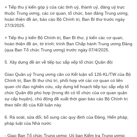
+ Tiếp thu ý kiến góp ý của các tỉnh uỷ, thành uỷ, đảng uỷ trực
thuộc Trung ương, các cơ quan, tổ chức, ban đảng Trung ương,
hoàn thiện đề án, báo cáo Bộ Chính trị, Ban Bí thư trước ngày
27/3/2025.
+ Tiếp thu ý kiến Bộ Chính trị, Ban Bí thư, ý kiến các cơ quan,
hoàn thiện đề án, tờ trình; trình Ban Chấp hành Trung ương Đảng
(qua Ban Tổ chức Trung ương) trước ngày 07/4/2025.
5. Xây dựng đề án về tiếp tục sắp xếp tổ chức Quân đội
Giao Quân uỷ Trung ương căn cứ Kết luận số 126-KL/TW của Bộ
Chính trị, Ban Bí thư chủ trì, phối hợp với các cơ quan có liên
quan chỉ đạo nghiên cứu, xây dựng kế hoạch tiếp tục sắp xếp tổ
chức Quân đội phù hợp (trong đó có tổ chức của cơ quan quân
sự cấp huyện), chủ động đề xuất thời gian báo cáo Bộ Chính trị
theo tiến độ của Kết luận này.
6. Rà soát, sửa đổi, bổ sung các quy định của Đảng, Hiến pháp,
pháp luật của Nhà nước
- Giao Ban Tổ chức Trung ương; Uỷ ban Kiểm tra Trung ương;