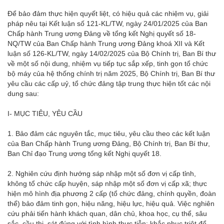
Để bảo đảm thực hiện quyết liệt, có hiệu quả các nhiệm vụ, giải
pháp nêu tại Kết luận số 121-KL/TW, ngày 24/01/2025 của Ban
Chấp hành Trung ương Đảng về tổng kết Nghị quyết số 18-
NQ/TW của Ban Chấp hành Trung ương Đảng khoá XII và Kết
luận số 126-KL/TW, ngày 14/02/2025 của Bộ Chính trị, Ban Bí thư
về một số nội dung, nhiệm vụ tiếp tục sắp xếp, tinh gọn tổ chức
bộ máy của hệ thống chính trị năm 2025, Bộ Chính trị, Ban Bí thư
yêu cầu các cấp uỷ, tổ chức đảng tập trung thực hiện tốt các nội
dung sau:
I- MỤC TIÊU, YÊU CẦU
1. Bảo đảm các nguyên tắc, mục tiêu, yêu cầu theo các kết luận
của Ban Chấp hành Trung ương Đảng, Bộ Chính trị, Ban Bí thư,
Ban Chỉ đạo Trung ương tổng kết Nghị quyết 18.
2. Nghiên cứu định hướng sáp nhập một số đơn vị cấp tỉnh,
không tổ chức cấp huyện, sáp nhập một số đơn vị cấp xã; thực
hiện mô hình địa phương 2 cấp (tổ chức đảng, chính quyền, đoàn
thể) bảo đảm tinh gọn, hiệu năng, hiệu lực, hiệu quả. Việc nghiên
cứu phải tiến hành khách quan, dân chủ, khoa học, cụ thể, sâu
sắc, cầu thị, sát đúng với tình hình thực tiễn; khắc phục triệt để