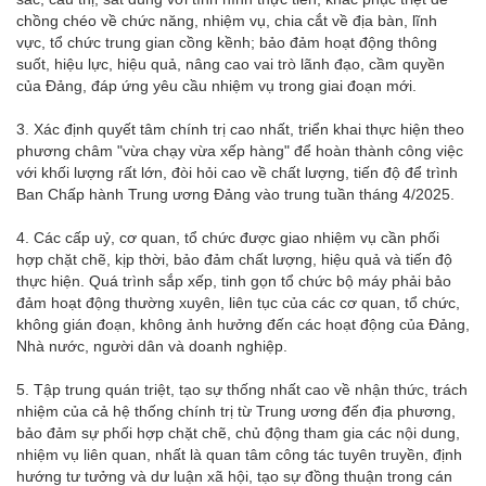
chồng chéo về chức năng, nhiệm vụ, chia cắt về địa bàn, lĩnh
vực, tổ chức trung gian cồng kềnh; bảo đảm hoạt động thông
suốt, hiệu lực, hiệu quả, nâng cao vai trò lãnh đạo, cầm quyền
của Đảng, đáp ứng yêu cầu nhiệm vụ trong giai đoạn mới.
3. Xác định quyết tâm chính trị cao nhất, triển khai thực hiện theo
phương châm "vừa chạy vừa xếp hàng" để hoàn thành công việc
với khối lượng rất lớn, đòi hỏi cao về chất lượng, tiến độ để trình
Ban Chấp hành Trung ương Đảng vào trung tuần tháng 4/2025.
4. Các cấp uỷ, cơ quan, tổ chức được giao nhiệm vụ cần phối
hợp chặt chẽ, kịp thời, bảo đảm chất lượng, hiệu quả và tiến độ
thực hiện. Quá trình sắp xếp, tinh gọn tổ chức bộ máy phải bảo
đảm hoạt động thường xuyên, liên tục của các cơ quan, tổ chức,
không gián đoạn, không ảnh hưởng đến các hoạt động của Đảng,
Nhà nước, người dân và doanh nghiệp.
5. Tập trung quán triệt, tạo sự thống nhất cao về nhận thức, trách
nhiệm của cả hệ thống chính trị từ Trung ương đến địa phương,
bảo đảm sự phối hợp chặt chẽ, chủ động tham gia các nội dung,
nhiệm vụ liên quan, nhất là quan tâm công tác tuyên truyền, định
hướng tư tưởng và dư luận xã hội, tạo sự đồng thuận trong cán