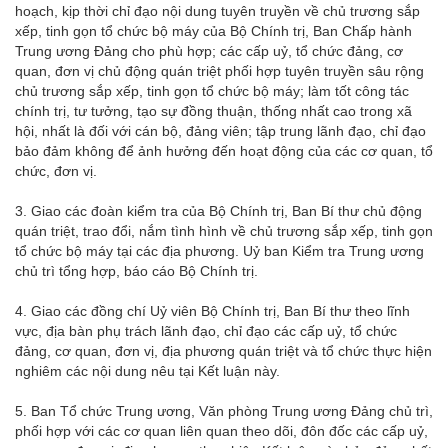
hoạch, kịp thời chỉ đạo nội dung tuyên truyền về chủ trương sắp
xếp, tinh gọn tổ chức bộ máy của Bộ Chính trị, Ban Chấp hành
Trung ương Đảng cho phù hợp; các cấp uỷ, tổ chức đảng, cơ
quan, đơn vị chủ động quán triệt phối hợp tuyên truyền sâu rộng
chủ trương sắp xếp, tinh gọn tổ chức bộ máy; làm tốt công tác
chính trị, tư tưởng, tạo sự đồng thuận, thống nhất cao trong xã
hội, nhất là đối với cán bộ, đảng viên; tập trung lãnh đạo, chỉ đạo
bảo đảm không để ảnh hưởng đến hoạt động của các cơ quan, tổ
chức, đơn vị.
3. Giao các đoàn kiểm tra của Bộ Chính trị, Ban Bí thư chủ động
quán triệt, trao đổi, nắm tình hình về chủ trương sắp xếp, tinh gọn
tổ chức bộ máy tại các địa phương. Uỷ ban Kiểm tra Trung ương
chủ trì tổng hợp, báo cáo Bộ Chính trị.
4. Giao các đồng chí Uỷ viên Bộ Chính trị, Ban Bí thư theo lĩnh
vực, địa bàn phụ trách lãnh đạo, chỉ đạo các cấp uỷ, tổ chức
đảng, cơ quan, đơn vị, địa phương quán triệt và tổ chức thực hiện
nghiêm các nội dung nêu tại Kết luận này.
5. Ban Tổ chức Trung ương, Văn phòng Trung ương Đảng chủ trì,
phối hợp với các cơ quan liên quan theo dõi, đôn đốc các cấp uỷ,