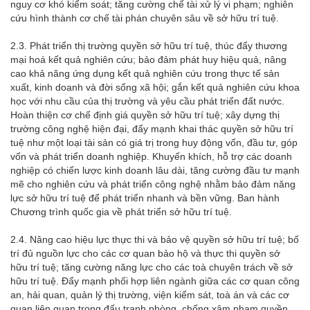
nguy cơ khó kiểm soát; tăng cường chế tài xử lý vi phạm; nghiên
cứu hình thành cơ chế tài phán chuyên sâu về sở hữu trí tuệ.
2.3. Phát triển thị trường quyền sở hữu trí tuệ, thúc đẩy thương
mại hoá kết quả nghiên cứu; bảo đảm phát huy hiệu quả, nâng
cao khả năng ứng dụng kết quả nghiên cứu trong thực tế sản
xuất, kinh doanh và đời sống xã hội; gắn kết quả nghiên cứu khoa
học với nhu cầu của thị trường và yêu cầu phát triển đất nước.
Hoàn thiện cơ chế định giá quyền sở hữu trí tuệ; xây dựng thị
trường công nghệ hiện đại, đẩy mạnh khai thác quyền sở hữu trí
tuệ như một loại tài sản có giá trị trong huy động vốn, đầu tư, góp
vốn và phát triển doanh nghiệp. Khuyến khích, hỗ trợ các doanh
nghiệp có chiến lược kinh doanh lâu dài, tăng cường đầu tư mạnh
mẽ cho nghiên cứu và phát triển công nghệ nhằm bảo đảm năng
lực sở hữu trí tuệ để phát triển nhanh và bền vững. Ban hành
Chương trình quốc gia về phát triển sở hữu trí tuệ.
2.4. Nâng cao hiệu lực thực thi và bảo vệ quyền sở hữu trí tuệ; bố
trí đủ nguồn lực cho các cơ quan bảo hộ và thực thi quyền sở
hữu trí tuệ; tăng cường năng lực cho các toà chuyên trách về sở
hữu trí tuệ. Đẩy mạnh phối hợp liên ngành giữa các cơ quan công
an, hải quan, quản lý thị trường, viện kiểm sát, toà án và các cơ
quan liên quan trong đấu tranh phòng, chống xâm phạm quyền