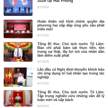
2026 tại Hải Phòng
8/7/2026
Hoàn thiện mô hình chính quyền địa
phương hai cấp đáp ứng yêu cầu phát
triển mới
8/7/2026
Tổng Bí thư, Chủ tịch nước Tô Lâm:
Báo chí phải bám sát thực tiễn, tôn
trọng sự thật, lấy lợi ích của nhân dân
làm điểm xuất phát
8/7/2026
Lần đầu có Nghị định khuyến khích báo
chí ứng dụng trí tuệ nhân tạo trong tác
nghiệp
8/7/2026
Tổng Bí thư, Chủ tịch nước Tô Lâm:
Tập trung nghiên cứu những vấn đề lý
luận mới và cấp bách
9/6/2026