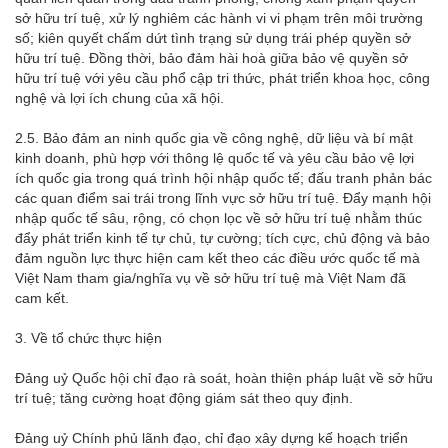
sở hữu trí tuệ, xử lý nghiêm các hành vi vi phạm trên môi trường
số; kiên quyết chấm dứt tình trạng sử dụng trái phép quyền sở
hữu trí tuệ. Đồng thời, bảo đảm hài hoà giữa bảo vệ quyền sở
hữu trí tuệ với yêu cầu phổ cập tri thức, phát triển khoa học, công
nghệ và lợi ích chung của xã hội.
2.5. Bảo đảm an ninh quốc gia về công nghệ, dữ liệu và bí mật
kinh doanh, phù hợp với thông lệ quốc tế và yêu cầu bảo vệ lợi
ích quốc gia trong quá trình hội nhập quốc tế; đấu tranh phản bác
các quan điểm sai trái trong lĩnh vực sở hữu trí tuệ. Đẩy mạnh hội
nhập quốc tế sâu, rộng, có chọn lọc về sở hữu trí tuệ nhằm thúc
đẩy phát triển kinh tế tự chủ, tự cường; tích cực, chủ động và bảo
đảm nguồn lực thực hiện cam kết theo các điều ước quốc tế mà
Việt Nam tham gia/nghĩa vụ về sở hữu trí tuệ mà Việt Nam đã
cam kết.
3. Về tổ chức thực hiện
Đảng uỷ Quốc hội chỉ đạo rà soát, hoàn thiện pháp luật về sở hữu
trí tuệ; tăng cường hoạt động giám sát theo quy định.
Đảng uỷ Chính phủ lãnh đạo, chỉ đạo xây dựng kế hoạch triển