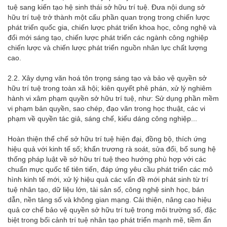
tuệ sang kiến tạo hệ sinh thái sở hữu trí tuệ. Đưa nội dung sở
hữu trí tuệ trở thành một cấu phần quan trọng trong chiến lược
phát triển quốc gia, chiến lược phát triển khoa học, công nghệ và
đổi mới sáng tạo, chiến lược phát triển các ngành công nghiệp
chiến lược và chiến lược phát triển nguồn nhân lực chất lượng
cao.
2.2. Xây dựng văn hoá tôn trọng sáng tạo và bảo vệ quyền sở
hữu trí tuệ trong toàn xã hội; kiên quyết phê phán, xử lý nghiêm
hành vi xâm phạm quyền sở hữu trí tuệ, như: Sử dụng phần mềm
vi phạm bản quyền, sao chép, đạo văn trong học thuật, các vi
phạm về quyền tác giả, sáng chế, kiểu dáng công nghiệp...
Hoàn thiện thể chế sở hữu trí tuệ hiện đại, đồng bộ, thích ứng
hiệu quả với kinh tế số; khẩn trương rà soát, sửa đổi, bổ sung hệ
thống pháp luật về sở hữu trí tuệ theo hướng phù hợp với các
chuẩn mực quốc tế tiên tiến, đáp ứng yêu cầu phát triển các mô
hình kinh tế mới, xử lý hiệu quả các vấn đề mới phát sinh từ trí
tuệ nhân tạo, dữ liệu lớn, tài sản số, công nghệ sinh học, bán
dẫn, nền tảng số và không gian mạng. Cải thiện, nâng cao hiệu
quả cơ chế bảo vệ quyền sở hữu trí tuệ trong môi trường số, đặc
biệt trong bối cảnh trí tuệ nhân tạo phát triển mạnh mẽ, tiềm ẩn