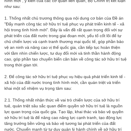
hình mới", ý kiến của các cơ quan liên quan, Bộ Chính trị kết luận
như sau:
1. Thống nhất chủ trương thông qua nội dung cơ bản của Đề án
"Đẩy mạnh công tác sở hữu trí tuệ phục vụ phát triển kinh tế - xã
hội trong tình hình mới". Đây là vấn đề rất quan trọng đối với sự
phát triển của đất nước trong giai đoạn mới, yếu tố cốt lõi để tự
chủ chiến lược và cạnh tranh thương mại quốc tế, góp phần bảo
vệ an ninh và nâng cao vị thế quốc gia, cần tiếp tục hoàn thiện
với tầm nhìn chiến lược, tư duy đổi mới và tinh thần hành động
cao, góp phần tạo chuyển biến căn bản về công tác sở hữu trí tuệ
trong thời gian tới.
2. Để công tác sở hữu trí tuệ phục vụ hiệu quả phát triển kinh tế -
xã hội của đất nước trong tình hình mới, cần quán triệt và triển
khai một số nhiệm vụ trọng tâm sau:
2.1. Thống nhất nhận thức về vai trò chiến lược của sở hữu trí
tuệ, quán triệt sâu sắc quan điểm quyền sở hữu trí tuệ là nguồn
lực quan trọng của quốc gia. Tạo lập, khai thác và bảo vệ quyền
sở hữu trí tuệ là để nâng cao năng lực cạnh tranh, tạo động lực
tăng trưởng bền vững và bảo vệ tương lai phát triển của đất
nước. Chuyển mạnh từ tư duy quản lý hành chính về sở hữu trí