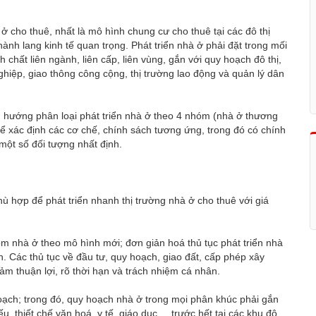
 ở cho thuê, nhất là mô hình chung cư cho thuê tại các đô thị
hành lang kinh tế quan trọng. Phát triển nhà ở phải đặt trong mối
 chất liên ngành, liên cấp, liên vùng, gắn với quy hoạch đô thị,
hiệp, giao thông công cộng, thị trường lao động và quản lý dân
 hướng phân loại phát triển nhà ở theo 4 nhóm (nhà ở thương
ể xác định các cơ chế, chính sách tương ứng, trong đó có chính
một số đối tượng nhất định.
phù hợp để phát triển nhanh thị trường nhà ở cho thuê với giá
óm nhà ở theo mô hình mới; đơn giản hoá thủ tục phát triển nhà
. Các thủ tục về đầu tư, quy hoạch, giao đất, cấp phép xây
ảm thuận lợi, rõ thời hạn và trách nhiệm cá nhân.
 hoạch; trong đó, quy hoạch nhà ở trong mọi phân khúc phải gắn
ếu, thiết chế văn hoá, y tế, giáo dục,... trước hết tại các khu đô