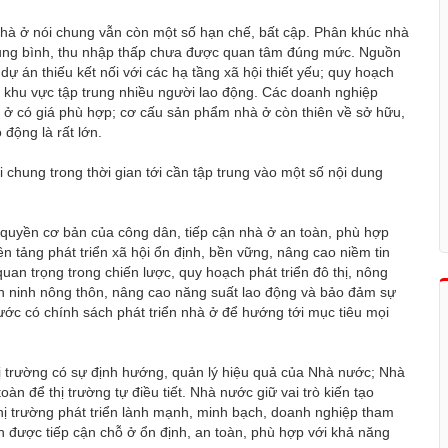
à nhà ở nói chung vẫn còn một số hạn chế, bất cập. Phân khúc nhà
trung bình, thu nhập thấp chưa được quan tâm đúng mức. Nguồn
dự án thiếu kết nối với các hạ tầng xã hội thiết yếu; quy hoạch
ới khu vực tập trung nhiều người lao động. Các doanh nghiệp
à ở có giá phù hợp; cơ cấu sản phẩm nhà ở còn thiên về sở hữu,
 động là rất lớn.
i chung trong thời gian tới cần tập trung vào một số nội dung
à quyền cơ bản của công dân, tiếp cận nhà ở an toàn, phù hợp
nền tảng phát triển xã hội ổn định, bền vững, nâng cao niềm tin
uan trọng trong chiến lược, quy hoạch phát triển đô thị, nông
 an ninh nông thôn, nâng cao năng suất lao động và bảo đảm sự
ước có chính sách phát triển nhà ở để hướng tới mục tiêu mọi
 thị trường có sự định hướng, quản lý hiệu quả của Nhà nước; Nhà
 để thị trường tự điều tiết. Nhà nước giữ vai trò kiến tạo
hị trường phát triển lành mạnh, minh bạch, doanh nghiệp tham
n được tiếp cận chỗ ở ổn định, an toàn, phù hợp với khả năng