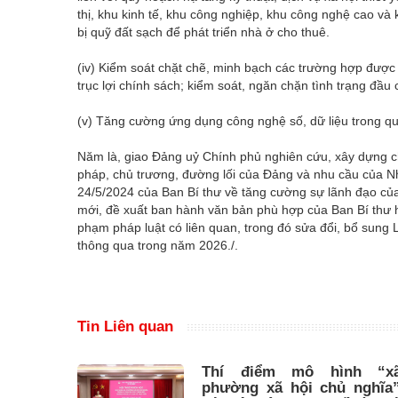
thị, khu kinh tế, khu công nghiệp, khu công nghệ cao và
bị quỹ đất sạch để phát triển nhà ở cho thuê.
(iv) Kiểm soát chặt chẽ, minh bạch các trường hợp được 
trục lợi chính sách; kiểm soát, ngăn chặn tình trạng đầu 
(v) Tăng cường ứng dụng công nghệ số, dữ liệu trong quả
Năm là, giao Đảng uỷ Chính phủ nghiên cứu, xây dựng ch
pháp, chủ trương, đường lối của Đảng và nhu cầu của Nh
24/5/2024 của Ban Bí thư về tăng cường sự lãnh đạo của 
mới, đề xuất ban hành văn bản phù hợp của Ban Bí thư h
phạm pháp luật có liên quan, trong đó sửa đổi, bổ sung 
thông qua trong năm 2026./.
Tin Liên quan
Thí điểm mô hình “xã
phường xã hội chủ nghĩa”