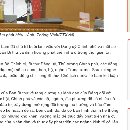
Lâm phát biểu. (Ảnh: Thống Nhất/TTXVN)
 Lâm đã chủ trì buổi làm việc với Đảng uỷ Chính phủ và một số
an Bí thư và định hướng phát triển nhà ở trong thời gian tới.
n Bộ Chính trị, Bí thư Đảng uỷ, Thủ tướng Chính phủ, các đồng
h đạo một số cơ quan, ban, bộ, ngành Trung ương. Sau khi nghe
 đại biểu, đồng chí Tổng Bí thư, Chủ tịch nước Tô Lâm kết luận
4 của Ban Bí thư về tăng cường sự lãnh đạo của Đảng đối với
uốc hội, Chính phủ và các bộ, ngành, địa phương đã có nhiều nỗ
ục đầu tư, xây dựng, mở rộng đối tượng thụ hưởng và bảo đảm
 theo kế hoạch đề ra. Bên cạnh đó, đã cơ bản hình thành hệ thống
o gỡ những khó khăn, vướng mắc để thúc đẩy phát triển nhà ở,
ống của Nhân dân và thúc đẩy phát triển các ngành kinh tế có liên