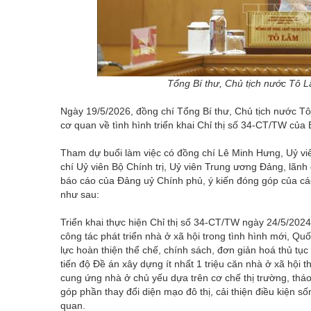
Tổng Bí thư, Chủ tịch nước Tô 
Ngày 19/5/2026, đồng chí Tổng Bí thư, Chủ tịch nước Tô
cơ quan về tình hình triển khai Chỉ thị số 34-CT/TW của B
Tham dự buổi làm việc có đồng chí Lê Minh Hưng, Uỷ viê
chí Uỷ viên Bộ Chính trị, Uỷ viên Trung ương Đảng, lãn
báo cáo của Đảng uỷ Chính phủ, ý kiến đóng góp của các
như sau:
Triển khai thực hiện Chỉ thị số 34-CT/TW ngày 24/5/202
công tác phát triển nhà ở xã hội trong tình hình mới, Q
lực hoàn thiện thể chế, chính sách, đơn giản hoá thủ t
tiến độ Đề án xây dựng ít nhất 1 triệu căn nhà ở xã hội
cung ứng nhà ở chủ yếu dựa trên cơ chế thị trường, thá
góp phần thay đổi diện mạo đô thị, cải thiện điều kiện s
quan.