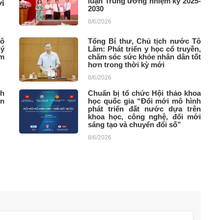
luận Trung ương nhiệm kỳ 2025-
i
2030
8/6/2026
Tô
Tổng Bí thư, Chủ tịch nước Tô
lý
Lâm: Phát triển y học cổ truyền,
ậm
chăm sóc sức khỏe nhân dân tốt
hơn trong thời kỳ mới
8/6/2026
nh
Chuẩn bị tổ chức Hội thảo khoa
ển
học quốc gia “Đổi mới mô hình
phát triển đất nước dựa trên
khoa học, công nghệ, đổi mới
sáng tạo và chuyển đổi số”
8/6/2026