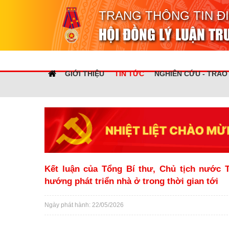
TRANG THÔNG TIN Đ
HỘI ĐỒNG LÝ LUẬN T
GIỚI THIỆU
TIN TỨC
NGHIÊN CỨU - TRAO
Kết luận của Tổng Bí thư, Chủ tịch nước T
hướng phát triển nhà ở trong thời gian tới
Ngày phát hành: 22/05/2026