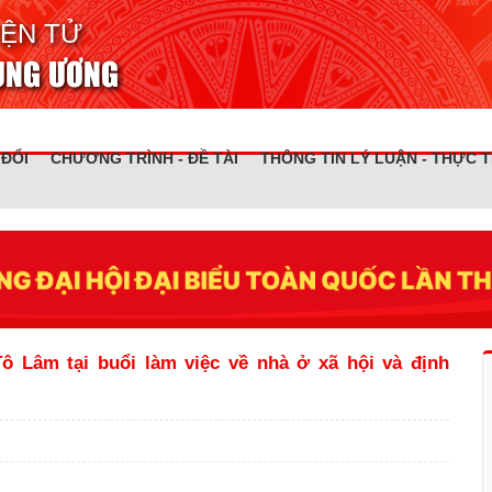
IỆN TỬ
RUNG ƯƠNG
 ĐỔI
CHƯƠNG TRÌNH - ĐỀ TÀI
THÔNG TIN LÝ LUẬN - THỰC T
ô Lâm tại buổi làm việc về nhà ở xã hội và định