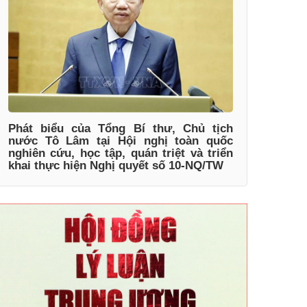
Phát biểu của Tổng Bí thư, Chủ tịch
nước Tô Lâm tại Hội nghị toàn quốc
nghiên cứu, học tập, quán triệt và triển
khai thực hiện Nghị quyết số 10-NQ/TW