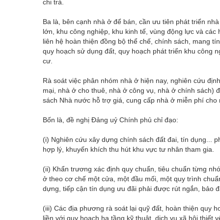
chi trả.
Ba là, bên cạnh nhà ở để bán, cần ưu tiên phát triển nhà
lớn, khu công nghiệp, khu kinh tế, vùng động lực và các 
liên hệ hoàn thiện đồng bộ thể chế, chính sách, mang tính
quy hoạch sử dụng đất, quy hoạch phát triển khu công ng
cư.
Rà soát việc phân nhóm nhà ở hiện nay, nghiên cứu định
mại, nhà ở cho thuê, nhà ở công vụ, nhà ở chính sách) đ
sách Nhà nước hỗ trợ giá, cung cấp nhà ở miễn phí cho 
Bốn là, đề nghị Đảng uỷ Chính phủ chỉ đạo:
(i) Nghiên cứu xây dựng chính sách đất đai, tín dụng... 
hợp lý, khuyến khích thu hút khu vực tư nhân tham gia.
(ii) Khẩn trương xác định quy chuẩn, tiêu chuẩn từng nh
ở theo cơ chế một cửa, một đầu mối, một quy trình chuẩn
dựng, tiếp cận tín dụng ưu đãi phải được rút ngắn, bảo đ
(iii) Các địa phương rà soát lại quỹ đất, hoàn thiện quy
liền với quy hoạch hạ tầng kỹ thuật, dịch vụ xã hội thiết y