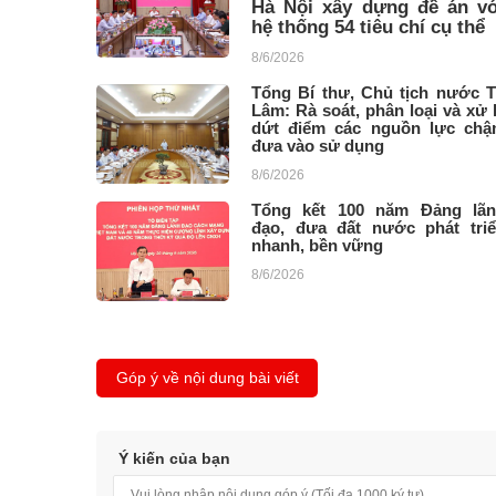
Hà Nội xây dựng đề án vớ
hệ thống 54 tiêu chí cụ thể
8/6/2026
Tổng Bí thư, Chủ tịch nước 
Lâm: Rà soát, phân loại và xử 
dứt điểm các nguồn lực ch
đưa vào sử dụng
8/6/2026
Tổng kết 100 năm Đảng lã
đạo, đưa đất nước phát tri
nhanh, bền vững
8/6/2026
Góp ý về nội dung bài viết
Ý kiến của bạn