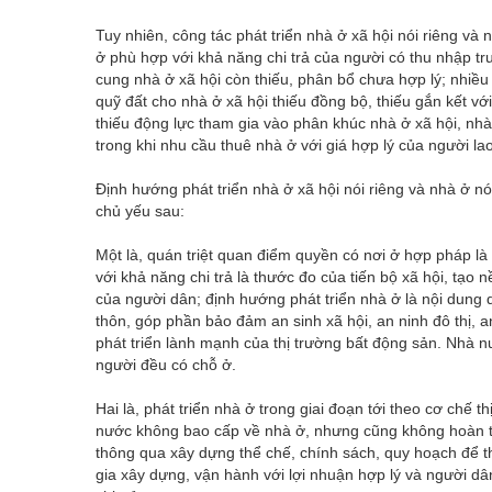
Tuy nhiên, công tác phát triển nhà ở xã hội nói riêng v
ở phù hợp với khả năng chi trả của người có thu nhập 
cung nhà ở xã hội còn thiếu, phân bổ chưa hợp lý; nhiều 
quỹ đất cho nhà ở xã hội thiếu đồng bộ, thiếu gắn kết v
thiếu động lực tham gia vào phân khúc nhà ở xã hội, nh
trong khi nhu cầu thuê nhà ở với giá hợp lý của người lao
Định hướng phát triển nhà ở xã hội nói riêng và nhà ở nó
chủ yếu sau:
Một là, quán triệt quan điểm quyền có nơi ở hợp pháp l
với khả năng chi trả là thước đo của tiến bộ xã hội, tạo 
của người dân; định hướng phát triển nhà ở là nội dung q
thôn, góp phần bảo đảm an sinh xã hội, an ninh đô thị,
phát triển lành mạnh của thị trường bất động sản. Nhà n
người đều có chỗ ở.
Hai là, phát triển nhà ở trong giai đoạn tới theo cơ chế
nước không bao cấp về nhà ở, nhưng cũng không hoàn toàn
thông qua xây dựng thể chế, chính sách, quy hoạch để t
gia xây dựng, vận hành với lợi nhuận hợp lý và người dâ