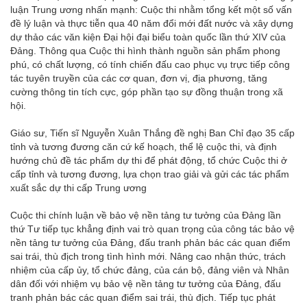
luận Trung ương nhấn mạnh: Cuộc thi nhằm tổng kết một số vấn
đề lý luận và thực tiễn qua 40 năm đổi mới đất nước và xây dựng
dự thảo các văn kiện Đại hội đại biểu toàn quốc lần thứ XIV của
Đảng. Thông qua Cuộc thi hình thành nguồn sản phẩm phong
phú, có chất lượng, có tính chiến đấu cao phục vụ trực tiếp công
tác tuyên truyền của các cơ quan, đơn vị, địa phương, tăng
cường thông tin tích cực, góp phần tạo sự đồng thuận trong xã
hội.
Giáo sư, Tiến sĩ Nguyễn Xuân Thắng đề nghị Ban Chỉ đạo 35 cấp
tỉnh và tương đương căn cứ kế hoạch, thể lệ cuộc thi, và định
hướng chủ đề tác phẩm dự thi để phát động, tổ chức Cuộc thi ở
cấp tỉnh và tương đương, lựa chọn trao giải và gửi các tác phẩm
xuất sắc dự thi cấp Trung ương
Cuộc thi chính luận về bảo vệ nền tảng tư tưởng của Đảng lần
thứ Tư tiếp tục khẳng định vai trò quan trọng của công tác bảo vệ
nền tảng tư tưởng của Đảng, đấu tranh phản bác các quan điểm
sai trái, thù địch trong tình hình mới. Nâng cao nhận thức, trách
nhiệm của cấp ủy, tổ chức đảng, của cán bộ, đảng viên và Nhân
dân đối với nhiệm vụ bảo vệ nền tảng tư tưởng của Đảng, đấu
tranh phản bác các quan điểm sai trái, thù địch. Tiếp tục phát