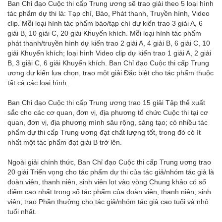
Ban Chỉ đạo Cuộc thi cấp Trung ương sẽ trao giải theo 5 loại hình
tác phẩm dự thi là: Tạp chí, Báo, Phát thanh, Truyền hình, Video
clip. Mỗi loại hình tác phẩm báo/tạp chí dự kiến trao 3 giải A, 6
giải B, 10 giải C, 20 giải Khuyến khích. Mỗi loại hình tác phẩm
phát thanh/truyền hình dự kiến trao 2 giải A, 4 giải B, 6 giải C, 10
giải Khuyến khích; loại hình Video clip dự kiến trao 1 giải A, 2 giải
B, 3 giải C, 6 giải Khuyến khích. Ban Chỉ đạo Cuộc thi cấp Trung
ương dự kiến lựa chọn, trao một giải Đặc biệt cho tác phẩm thuộc
tất cả các loại hình.
Ban Chỉ đạo Cuộc thi cấp Trung ương trao 15 giải Tập thể xuất
sắc cho các cơ quan, đơn vị, địa phương tổ chức Cuộc thi tại cơ
quan, đơn vị, địa phương mình sâu rộng, sáng tạo; có nhiều tác
phẩm dự thi cấp Trung ương đạt chất lượng tốt, trong đó có ít
nhất một tác phẩm đạt giải B trở lên.
Ngoài giải chính thức, Ban Chỉ đạo Cuộc thi cấp Trung ương trao
20 giải Triển vọng cho tác phẩm dự thi của tác giả/nhóm tác giả là
đoàn viên, thanh niên, sinh viên lọt vào vòng Chung khảo có số
điểm cao nhất trong số tác phẩm của đoàn viên, thanh niên, sinh
viên; trao Phần thưởng cho tác giả/nhóm tác giả cao tuổi và nhỏ
tuổi nhất.