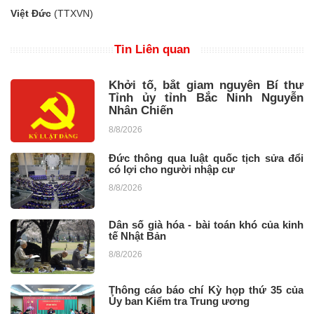
Việt Đức
(TTXVN)
Tin Liên quan
Khởi tố, bắt giam nguyên Bí thư
Tỉnh ủy tỉnh Bắc Ninh Nguyễn
Nhân Chiến
8/8/2026
Đức thông qua luật quốc tịch sửa đổi
có lợi cho người nhập cư
8/8/2026
Dân số già hóa - bài toán khó của kinh
tế Nhật Bản
8/8/2026
Thông cáo báo chí Kỳ họp thứ 35 của
Ủy ban Kiểm tra Trung ương