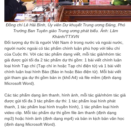
Đồng chí Lê Hải Bình, Ủy viên Dự khuyết Trung ương Đảng, Phó
Trưởng Ban Tuyên giáo Trung ương phát biểu. Ảnh: Lâm
Khánh/TTXVN
Đối tượng dự thi là người Việt Nam ở trong nước và ngoài nước,
người nước ngoài có tác phẩm chính luận phù hợp với tiêu chí
của Cuộc thi. Với các tác phẩm dạng viết, mỗi tác giả/nhóm tác
giả được gửi tối đa 2 tác phẩm dự thi gồm: 1 bài viết chính luận
loại hình Tạp chí (Tạp chí in hoặc Tạp chí điện tử) và 1 bài viết
chính luận loại hình Báo (Báo in hoặc Báo điện tử). Mỗi bài viết
gửi tham gia dự thi gồm bản in (khổ A4) và file mềm (định dạng
Microsoft Word).
Các tác phẩm dạng âm thanh, hình ảnh, mỗi tác giả/nhóm tác giả
được gửi tối đa 3 tác phẩm dự thi: 1 tác phẩm loại hình phát
thanh, 1 tác phẩm loại hình truyền hình), 1 tác phẩm loại hình
video clip. Mỗi tác phẩm dự thi gồm file âm thanh (định dạng
mp3) hoặc hình ảnh (định dạng mp4) và bản in kịch bản văn học
(định dạng Microsoft Word).