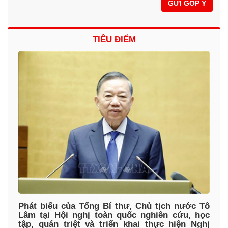
GỬI GÓP Ý
TIÊU ĐIỂM
Phát biểu của Tổng Bí thư, Chủ tịch nước Tô
Lâm tại Hội nghị toàn quốc nghiên cứu, học
tập, quán triệt và triển khai thực hiện Nghị