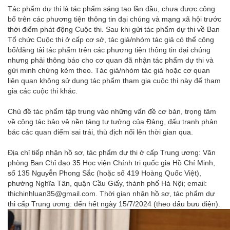
Tác phẩm dự thi là tác phẩm sáng tạo lần đầu, chưa được công
bố trên các phương tiện thông tin đại chúng và mạng xã hội trước
thời điểm phát động Cuộc thi. Sau khi gửi tác phẩm dự thi về Ban
Tổ chức Cuộc thi ở cấp cơ sở, tác giả/nhóm tác giả có thể công
bố/đăng tải tác phẩm trên các phương tiện thông tin đại chúng
nhưng phải thông báo cho cơ quan đã nhận tác phẩm dự thi và
gửi minh chứng kèm theo. Tác giả/nhóm tác giả hoặc cơ quan
liên quan không sử dụng tác phẩm tham gia cuộc thi này để tham
gia các cuộc thi khác.
Chủ đề tác phẩm tập trung vào những vấn đề cơ bản, trọng tâm
về công tác bảo vệ nền tảng tư tưởng của Đảng, đấu tranh phản
bác các quan điểm sai trái, thù địch nổi lên thời gian qua.
Địa chỉ tiếp nhận hồ sơ, tác phẩm dự thi ở cấp Trung ương: Văn
phòng Ban Chỉ đạo 35 Học viện Chính trị quốc gia Hồ Chí Minh,
số 135 Nguyễn Phong Sắc (hoặc số 419 Hoàng Quốc Việt),
phường Nghĩa Tân, quận Cầu Giấy, thành phố Hà Nội; email:
thichinhluan35@gmail.com. Thời gian nhận hồ sơ, tác phẩm dự
thi cấp Trung ương: đến hết ngày 15/7/2024 (theo dấu bưu điện).