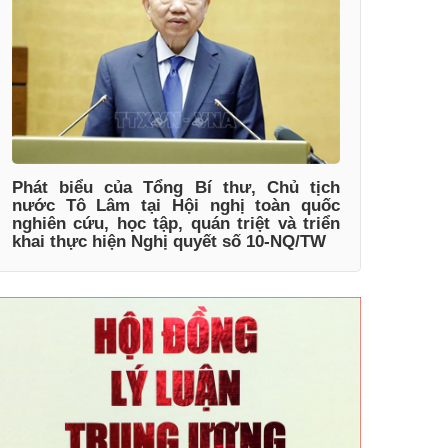
Phát biểu của Tổng Bí thư, Chủ tịch
nước Tô Lâm tại Hội nghị toàn quốc
nghiên cứu, học tập, quán triệt và triển
khai thực hiện Nghị quyết số 10-NQ/TW