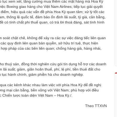
iếp tục xem xét, tăng cường mua thêm các mặt hàng mà Hoa Kỳ
ệc Boeing giao hàng cho Việt Nam Airlines; tiếp tục giải quyết
điểm, hiệu quả các vấn đề phía Hoa Kỳ quan tâm; xử lý tốt các
am, thông lệ quốc tế, đảm bảo ổn định lãi suất, tỷ giá, cân bằng,
ề có tính chất phi thuế quan, có trả lời thoả đáng, sát tình hình
soát chặt chẽ, không để xảy ra các sự việc đáng tiếc liên quan
các quy định liên quan bản quyền, sở hữu trí tuệ, thực hiện
h hợp pháp của các bên liên quan; chống hàng giả, hàng nhái,
ho thuỷ sản, đồng thời nghiên cứu gói tín dụng hỗ trợ các doanh
ãi suất; giảm, giãn hoãn thuế, phí, lệ phí, tiền thuê đất cho
hủ tục hành chính, giảm phiền hà cho doanh nghiệp.
 qua các kênh khác nhau làm việc với phía Hoa Kỳ để đề nghị
ơng mại cân bằng, bền vững với Việt Nam; phù hợp với điều
c Chiến lược toàn diện Việt Nam – Hoa Kỳ./.
Theo TTXVN