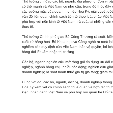
Thủ tướng chỉ đạo các bộ, ngành, địa phương, đơn vị t
có thế mạnh và Việt Nam có nhu cầu, trong đó thúc đẩy vi
các vướng mắc của doanh nghiệp Hoa Kỳ; giải quyết dứt 
vấn đề liên quan chính sách tiền tệ theo luật pháp Việt N
phù hợp với nền kinh tế Việt Nam; rà soát lại những vấn đ
thực tế.
Thủ tướng Chính phủ giao Bộ Công Thương rà soát, kiểm 
xuất xứ hàng hoá. Bộ Khoa học và Công nghệ rà soát lại 
nghiêm các quy định của Việt Nam, bảo vệ quyền, lợi íc
hàng đội lốt xâm nhập thị trường.
Các bộ, ngành nghiên cứu mở rộng gói tín dụng ưu đãi c
nghiệp, ngành hàng chịu nhiều tác động; nghiên cứu giảm l
doanh nghiệp; rà soát hoàn thuế giá trị gia tăng; giảm t
Cùng với đó, các bộ, ngành, đơn vị, doanh nghiệp thông
Hoa Kỳ xem xét có chính sách thuế quan và hợp tác thư
kiện, hoàn cảnh Việt Nam và phù hợp với quan hệ Đối tá