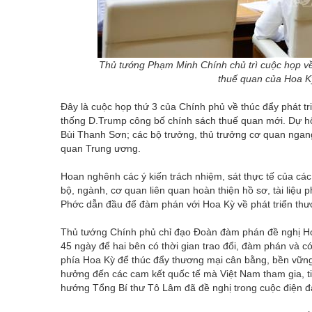
Thủ tướng Phạm Minh Chính chủ trì cuộc họp về 
thuế quan của Hoa 
Đây là cuộc họp thứ 3 của Chính phủ về thúc đẩy phát t
thống D.Trump công bố chính sách thuế quan mới. Dự hộ
Bùi Thanh Sơn; các bộ trưởng, thủ trưởng cơ quan ngan
quan Trung ương.
Hoan nghênh các ý kiến trách nhiệm, sát thực tế của các
bộ, ngành, cơ quan liên quan hoàn thiện hồ sơ, tài liệ
Phớc dẫn đầu để đàm phán với Hoa Kỳ về phát triển th
Thủ tướng Chính phủ chỉ đạo Đoàn đàm phán đề nghị Ho
45 ngày để hai bên có thời gian trao đổi, đàm phán và có
phía Hoa Kỳ để thúc đẩy thương mại cân bằng, bền vững,
hưởng đến các cam kết quốc tế mà Việt Nam tham gia, t
hướng Tổng Bí thư Tô Lâm đã đề nghị trong cuộc điện 