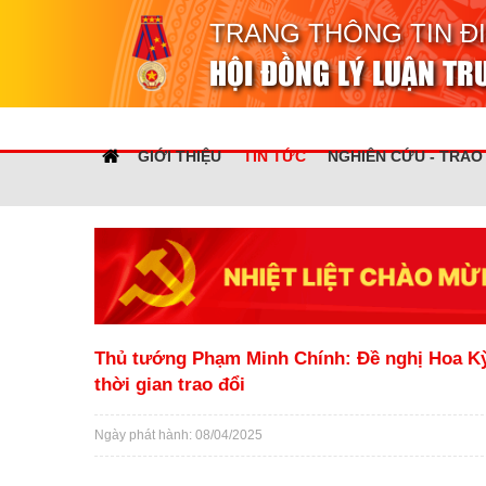
TRANG THÔNG TIN Đ
HỘI ĐỒNG LÝ LUẬN T
GIỚI THIỆU
TIN TỨC
NGHIÊN CỨU - TRAO
Thủ tướng Phạm Minh Chính: Đề nghị Hoa Kỳ 
thời gian trao đổi
Ngày phát hành: 08/04/2025