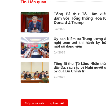
Tin Liên quan
Tổng Bí thư Tô Lâm điệ
đàm với Tổng thống Hoa K
Donald J.Trump
5/4/2025
Ủy ban Kiểm tra Trung ương 
nghị xem xét thi hành kỷ lu
một số đảng viên
5/4/2025
Tổng Bí thư Tô Lâm: Nhận th
đầy đủ, sâu sắc về Nghị quyết 
57 của Bộ Chính trị
2/4/2025
Góp ý về nội dung bài viết