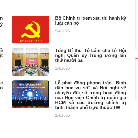
n
Bộ Chính trị xem xét, thi hành kỷ
luật cán bộ
ỳ
5/4/2025
đề
Tổng Bí thư Tô Lâm chủ trì Hội
ật
nghị Quân ủy Trung ương lần
thứ mười ba
2/4/2025
ức
Lễ phát động phong trào “Bình
số
dân học vụ số” và Hội nghị về
chuyển đổi số trong hoạt động
của Học viện Chính trị quốc gia
HCM và các trường chính trị
tỉnh, thành phố trực thuộc TW
2/4/2025