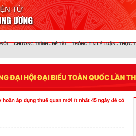
IỆN TỬ
RUNG ƯƠNG
 ĐỔI
CHƯƠNG TRÌNH - ĐỀ TÀI
THÔNG TIN LÝ LUẬN - THỰC T
hoãn áp dụng thuế quan mới ít nhất 45 ngày để có