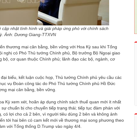
cập nhật tình hình và giải pháp ứng phó với chính sách
Kỳ. Ảnh: Dương Giang-TTXVN
riển thương mại cân bằng, bền vững với Hoa Kỳ sau khi Tổng
i nghị có Phó Thủ tướng Chính phủ, Bộ trưởng Bộ Ngoại giao
g bộ, cơ quan thuộc Chính phủ; lãnh đạo các bộ, ngành, cơ
 đại biểu, kết luận cuộc họp, Thủ tướng Chính phủ yêu cầu các
u phục vụ Đoàn công tác do Phó Thủ tướng Chính phủ Hồ Đức
ương mại cân bằng, bền vững.
a Kỳ xem xét, hoãn áp dụng chính sách thuế quan mới ít nhất
 sự chuẩn bị cho chuyển tiếp trạng thái; tiếp tục đàm phán với
 có lợi cho cả 2 bên, vì người tiêu dùng 2 bên và không ảnh
iến tới hai bên có cam kết mới về thương mại song phương theo
đàm với Tổng thống D.Trump vào ngày 4/4.