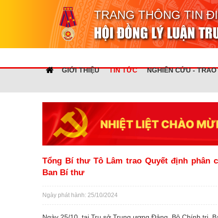
TRANG THÔNG TIN Đ
HỘI ĐỒNG LÝ LUẬN T
GIỚI THIỆU
TIN TỨC
NGHIÊN CỨU - TRAO
Tổng Bí thư Tô Lâm trao Quyết định phân 
Ban Bí thư
Ngày phát hành: 25/10/2024
Ngày 25/10, tại Trụ sở Trung ương Đảng, Bộ Chính trị, B