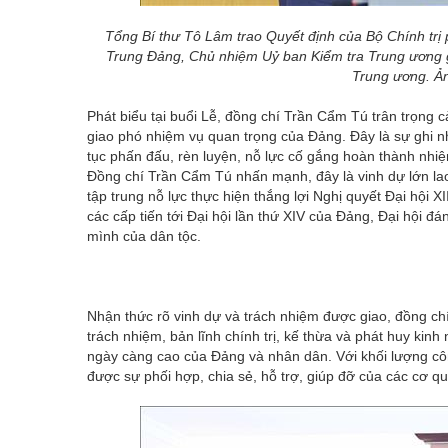
Tổng Bí thư Tô Lâm trao Quyết định của Bộ Chính trị 
Trung Đảng, Chủ nhiệm Uỷ ban Kiểm tra Trung ương 
Trung ương. Ả
Phát biểu tại buổi Lễ, đồng chí Trần Cẩm Tú trân trọng 
giao phó nhiệm vụ quan trọng của Đảng. Đây là sự ghi nh
tục phấn đấu, rèn luyện, nỗ lực cố gắng hoàn thành nhi
Đồng chí Trần Cẩm Tú nhấn mạnh, đây là vinh dự lớn lao
tập trung nỗ lực thực hiện thắng lợi Nghị quyết Đại hội XI
các cấp tiến tới Đại hội lần thứ XIV của Đảng, Đại hội đ
mình của dân tộc.
Nhận thức rõ vinh dự và trách nhiệm được giao, đồng c
trách nhiệm, bản lĩnh chính trị, kế thừa và phát huy ki
ngày càng cao của Đảng và nhân dân. Với khối lượng cô
được sự phối hợp, chia sẻ, hỗ trợ, giúp đỡ của các cơ q