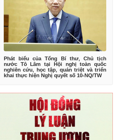
Phát biểu của Tổng Bí thư, Chủ tịch
nước Tô Lâm tại Hội nghị toàn quốc
nghiên cứu, học tập, quán triệt và triển
khai thực hiện Nghị quyết số 10-NQ/TW