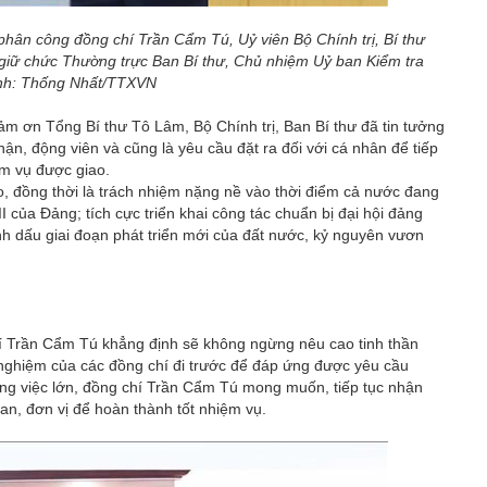
phân công đồng chí Trần Cẩm Tú, Uỷ viên Bộ Chính trị, Bí thư
giữ chức Thường trực Ban Bí thư, Chủ nhiệm Uỷ ban Kiểm tra
nh: Thống Nhất/TTXVN
cảm ơn Tổng Bí thư Tô Lâm, Bộ Chính trị, Ban Bí thư đã tin tưởng
ận, động viên và cũng là yêu cầu đặt ra đối với cá nhân để tiếp
ệm vụ được giao.
, đồng thời là trách nhiệm nặng nề vào thời điểm cả nước đang
II của Đảng; tích cực triển khai công tác chuẩn bị đại hội đảng
ánh dấu giai đoạn phát triển mới của đất nước, kỷ nguyên vươn
hí Trần Cẩm Tú khẳng định sẽ không ngừng nêu cao tinh thần
nh nghiệm của các đồng chí đi trước để đáp ứng được yêu cầu
ng việc lớn, đồng chí Trần Cẩm Tú mong muốn, tiếp tục nhận
uan, đơn vị để hoàn thành tốt nhiệm vụ.