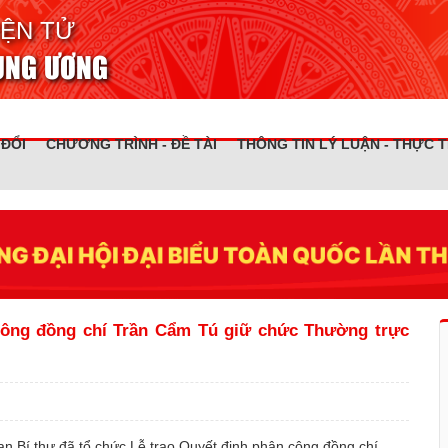
IỆN TỬ
RUNG ƯƠNG
 ĐỔI
CHƯƠNG TRÌNH - ĐỀ TÀI
THÔNG TIN LÝ LUẬN - THỰC T
công đồng chí Trần Cẩm Tú giữ chức Thường trực
an Bí thư đã tổ chức Lễ trao Quyết định phân công đồng chí