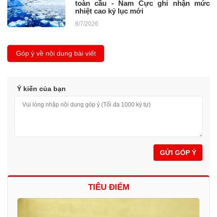
toàn cầu - Nam Cực ghi nhận mức
nhiệt cao kỷ lục mới
8/7/2026
Góp ý về nội dung bài viết
Ý kiến của bạn
GỬI GÓP Ý
TIÊU ĐIỂM