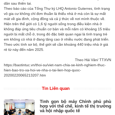
dân sau thiên tai.
Theo báo cáo của Tổng Thư ký LHQ Antonio Guterres, tình trạng
vô gia cư không chỉ đơn thuần là thiếu nhà ở mà còn là sự mất
mát về gia đình, cộng đồng và cả ý thức về nơi mình thuộc về.
Hiện trên thế giới có 1,6 tỷ người sống trong điều kiện nhà ở
không đáp ứng tiêu chuẩn cơ bản và mỗi năm có khoảng 15 triệu
người bị mất chỗ ở, trong đó đặc biệt quan ngại là tình trạng trẻ
em không có nhà ở đang tăng cao ở nhiều nước đang phát triển.
Theo ước tính sơ bộ, thế giới sẽ cần khoảng 440 triệu nhà ở giá
rẻ từ này đến năm 2025.
Theo Hải Vân/ TTXVN
https://baotintuc.vn/thoi-su/viet-nam-chia-se-kinh-nghiem-thuc-
hien-bao-tro-xa-hoi-ve-nha-o-tai-lien-hop-quoc-
20200220065213207.htm
Tin Liên quan
Tinh gọn bộ máy Chính phủ phù
hợp với thể chế, kinh tế thị trường
và hội nhập quốc tế