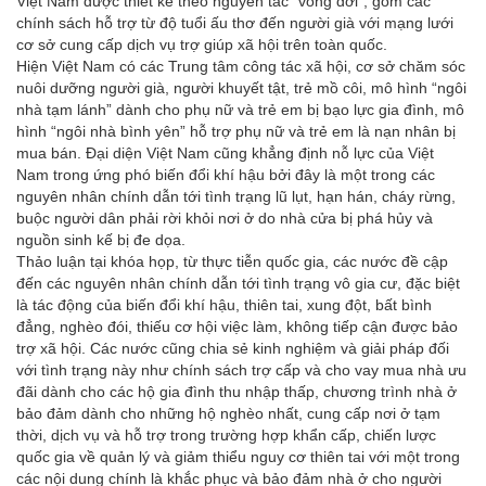
Việt Nam được thiết kế theo nguyên tắc “vòng đời”, gồm các
chính sách hỗ trợ từ độ tuổi ấu thơ đến người già với mạng lưới
cơ sở cung cấp dịch vụ trợ giúp xã hội trên toàn quốc.
Hiện Việt Nam có các Trung tâm công tác xã hội, cơ sở chăm sóc
nuôi dưỡng người già, người khuyết tật, trẻ mồ côi, mô hình “ngôi
nhà tạm lánh” dành cho phụ nữ và trẻ em bị bạo lực gia đình, mô
hình “ngôi nhà bình yên” hỗ trợ phụ nữ và trẻ em là nạn nhân bị
mua bán. Đại diện Việt Nam cũng khẳng định nỗ lực của Việt
Nam trong ứng phó biến đổi khí hậu bởi đây là một trong các
nguyên nhân chính dẫn tới tình trạng lũ lụt, hạn hán, cháy rừng,
buộc người dân phải rời khỏi nơi ở do nhà cửa bị phá hủy và
nguồn sinh kế bị đe dọa.
Thảo luận tại khóa họp, từ thực tiễn quốc gia, các nước đề cập
đến các nguyên nhân chính dẫn tới tình trạng vô gia cư, đặc biệt
là tác động của biến đổi khí hậu, thiên tai, xung đột, bất bình
đẳng, nghèo đói, thiếu cơ hội việc làm, không tiếp cận được bảo
trợ xã hội. Các nước cũng chia sẻ kinh nghiệm và giải pháp đối
với tình trạng này như chính sách trợ cấp và cho vay mua nhà ưu
đãi dành cho các hộ gia đình thu nhập thấp, chương trình nhà ở
bảo đảm dành cho những hộ nghèo nhất, cung cấp nơi ở tạm
thời, dịch vụ và hỗ trợ trong trường hợp khẩn cấp, chiến lược
quốc gia về quản lý và giảm thiểu nguy cơ thiên tai với một trong
các nội dung chính là khắc phục và bảo đảm nhà ở cho người