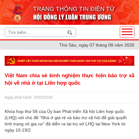
TRANG THÔNG TIN ĐIỆN TỬ
HỘI ĐỒNG LÝ LUẬN TRUNG ƯƠNG
Thứ Sáu, ngày 07 tháng 08 năm 2026
Việt Nam chia sẻ kinh nghiệm thực hiện bảo trợ xã
hội về nhà ở tại Liên hợp quốc
Ngày phát hành: 20/02/2020
Khóa họp thứ 58 của Ủy ban Phát triển Xã hội Liên hợp quốc
(LHQ) với chủ đề “Nhà ở giá rẻ và bảo trợ xã hội để giải quyết
tình trạng vô gia cư” đã diễn ra tại trụ sở LHQ tại New York từ
ngày 10-19/2.