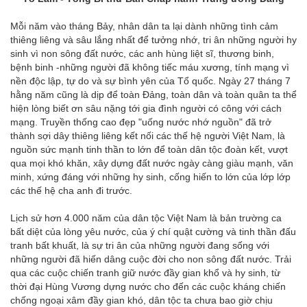
Mỗi năm vào tháng Bảy, nhân dân ta lại dành những tình cảm
thiêng liêng và sâu lắng nhất để tưởng nhớ, tri ân những người hy
sinh vì non sông đất nước, các anh hùng liệt sĩ, thương binh,
bệnh binh -những người đã không tiếc máu xương, tính mạng vì
nền độc lập, tự do và sự bình yên của Tổ quốc. Ngày 27 tháng 7
hằng năm cũng là dịp để toàn Đảng, toàn dân và toàn quân ta thể
hiện lòng biết ơn sâu nặng tới gia đình người có công với cách
mạng. Truyền thống cao đẹp "uống nước nhớ nguồn" đã trở
thành sợi dây thiêng liêng kết nối các thế hệ người Việt Nam, là
nguồn sức mạnh tinh thần to lớn để toàn dân tộc đoàn kết, vượt
qua mọi khó khăn, xây dựng đất nước ngày càng giàu mạnh, văn
minh, xứng đáng với những hy sinh, cống hiến to lớn của lớp lớp
các thế hệ cha anh đi trước.
Lịch sử hơn 4.000 năm của dân tộc Việt Nam là bản trường ca
bất diệt của lòng yêu nước, của ý chí quật cường và tinh thần đấu
tranh bất khuất, là sự tri ân của những người đang sống với
những người đã hiến dâng cuộc đời cho non sông đất nước. Trải
qua các cuộc chiến tranh giữ nước đầy gian khổ và hy sinh, từ
thời đại Hùng Vương dựng nước cho đến các cuộc kháng chiến
chống ngoại xâm đầy gian khó, dân tộc ta chưa bao giờ chịu