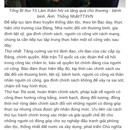
Tổng Bí thư Tô Lâm thăm hỏi và tặng quà cho thương - bệnh
binh. Ảnh: Thống Nhất/TTXVN
Để tiếp tục làm theo truyền thống dân tộc, theo lời Bác dạy, thực
hiện chủ trương của Đảng, Nhà nước đối với thương binh, gia
đình liệt sỹ, gia đình chính sách, người có công với cách mạng,
chúng ta cần tiếp tục tập trung thực hiện một số công việc sau
đây:
Thứ nhất
: Tăng cường vai trò lãnh đạo, chỉ đạo của các cấp ủy
Đảng, chính quyền, Mặt trận Tổ quốc và các đoàn thể xã hội
trong công tác chăm lo, bảo vệ quyền lợi chính đáng của người
có công. Bảo đảm thực hiện đầy đủ, kịp thời các chính sách ưu
đãi đối với thương binh, liệt sỹ, bệnh binh, người có công và thân
nhân người có công, gia đình chính sách không để xảy ra sai sót,
chậm trễ hay hình thức.
Thứ hai
: Rà soát, hoàn thiện chính sách, pháp luật về người có
công theo hướng công bằng, minh bạch, đúng đối tượng, đồng
thời mở rộng diện chính sách đối với những người có đóng góp
thực sự nhưng chưa được ghi nhận đúng mức. Ưu tiên cải cách
thủ tục hành chính trong xác nhận và giải quyết chế độ cho
những người có đóng góp cho sự nghiệp đấu tranh giải phóng
dân tộc, thống nhất đất nước và xây dựng, phát triển Chủ nghĩa