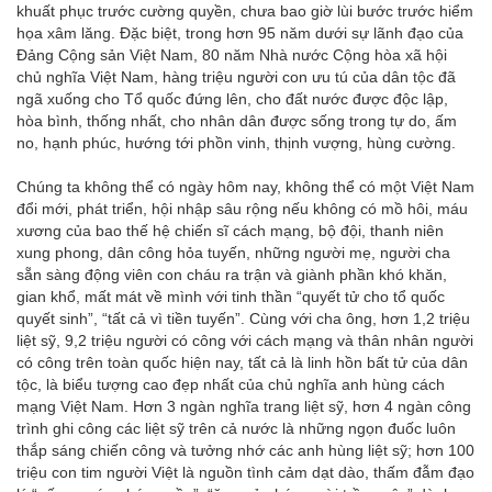
khuất phục trước cường quyền, chưa bao giờ lùi bước trước hiểm
họa xâm lăng. Đặc biệt, trong hơn 95 năm dưới sự lãnh đạo của
Đảng Cộng sản Việt Nam, 80 năm Nhà nước Cộng hòa xã hội
chủ nghĩa Việt Nam, hàng triệu người con ưu tú của dân tộc đã
ngã xuống cho Tổ quốc đứng lên, cho đất nước được độc lập,
hòa bình, thống nhất, cho nhân dân được sống trong tự do, ấm
no, hạnh phúc, hướng tới phồn vinh, thịnh vượng, hùng cường.
Chúng ta không thể có ngày hôm nay, không thể có một Việt Nam
đổi mới, phát triển, hội nhập sâu rộng nếu không có mồ hôi, máu
xương của bao thế hệ chiến sĩ cách mạng, bộ đội, thanh niên
xung phong, dân công hỏa tuyến, những người mẹ, người cha
sẵn sàng động viên con cháu ra trận và giành phần khó khăn,
gian khổ, mất mát về mình với tinh thần “quyết tử cho tổ quốc
quyết sinh”, “tất cả vì tiền tuyến”. Cùng với cha ông, hơn 1,2 triệu
liệt sỹ, 9,2 triệu người có công với cách mạng và thân nhân người
có công trên toàn quốc hiện nay, tất cả là linh hồn bất tử của dân
tộc, là biểu tượng cao đẹp nhất của chủ nghĩa anh hùng cách
mạng Việt Nam. Hơn 3 ngàn nghĩa trang liệt sỹ, hơn 4 ngàn công
trình ghi công các liệt sỹ trên cả nước là những ngọn đuốc luôn
thắp sáng chiến công và tưởng nhớ các anh hùng liệt sỹ; hơn 100
triệu con tim người Việt là nguồn tình cảm dạt dào, thấm đẫm đạo