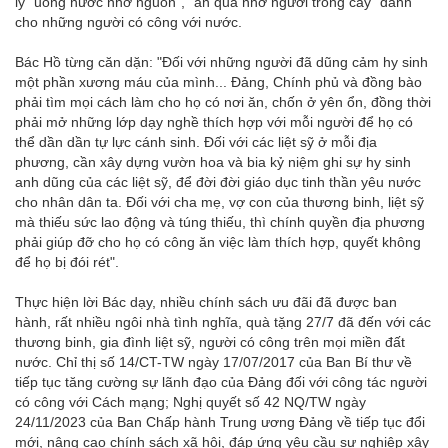
lý “uống nước nhớ nguồn”, “ăn quả nhớ người trồng cây” dành
cho những người có công với nước.
Bác Hồ từng căn dặn: "Đối với những người đã dũng cảm hy sinh
một phần xương máu của mình... Đảng, Chính phủ và đồng bào
phải tìm mọi cách làm cho họ có nơi ăn, chốn ở yên ổn, đồng thời
phải mở những lớp dạy nghề thích hợp với mỗi người để họ có
thể dần dần tự lực cánh sinh. Đối với các liệt sỹ ở mỗi địa
phương, cần xây dựng vườn hoa và bia kỷ niệm ghi sự hy sinh
anh dũng của các liệt sỹ, để đời đời giáo dục tinh thần yêu nước
cho nhân dân ta. Đối với cha mẹ, vợ con của thương binh, liệt sỹ
mà thiếu sức lao động và túng thiếu, thì chính quyền địa phương
phải giúp đỡ cho họ có công ăn việc làm thích hợp, quyết không
để họ bị đói rét".
Thực hiện lời Bác dạy, nhiều chính sách ưu đãi đã được ban
hành, rất nhiều ngôi nhà tình nghĩa, quà tặng 27/7 đã đến với các
thương binh, gia đình liệt sỹ, người có công trên mọi miền đất
nước. Chỉ thị số 14/CT-TW ngày 17/07/2017 của Ban Bí thư về
tiếp tục tăng cường sự lãnh đạo của Đảng đối với công tác người
có công với Cách mạng; Nghị quyết số 42 NQ/TW ngày
24/11/2023 của Ban Chấp hành Trung ương Đảng về tiếp tục đổi
mới, nâng cao chính sách xã hội, đáp ứng yêu cầu sự nghiệp xây