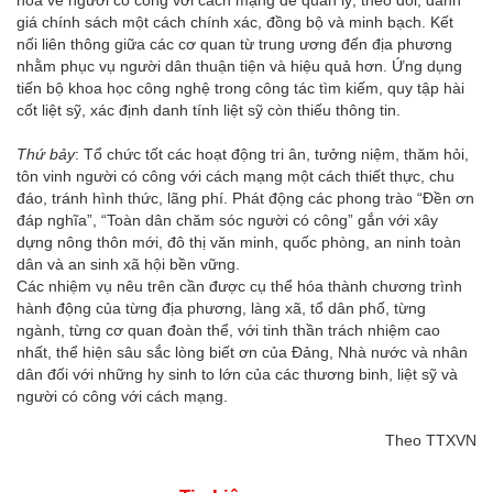
hóa về người có công với cách mạng để quản lý, theo dõi, đánh
giá chính sách một cách chính xác, đồng bộ và minh bạch. Kết
nối liên thông giữa các cơ quan từ trung ương đến địa phương
nhằm phục vụ người dân thuận tiện và hiệu quả hơn. Ứng dụng
tiến bộ khoa học công nghệ trong công tác tìm kiếm, quy tập hài
cốt liệt sỹ, xác định danh tính liệt sỹ còn thiếu thông tin.
Thứ bảy
: Tổ chức tốt các hoạt động tri ân, tưởng niệm, thăm hỏi,
tôn vinh người có công với cách mạng một cách thiết thực, chu
đáo, tránh hình thức, lãng phí. Phát động các phong trào “Đền ơn
đáp nghĩa”, “Toàn dân chăm sóc người có công” gắn với xây
dựng nông thôn mới, đô thị văn minh, quốc phòng, an ninh toàn
dân và an sinh xã hội bền vững.
Các nhiệm vụ nêu trên cần được cụ thể hóa thành chương trình
hành động của từng địa phương, làng xã, tổ dân phố, từng
ngành, từng cơ quan đoàn thể, với tinh thần trách nhiệm cao
nhất, thể hiện sâu sắc lòng biết ơn của Đảng, Nhà nước và nhân
dân đối với những hy sinh to lớn của các thương binh, liệt sỹ và
người có công với cách mạng.
Theo TTXVN