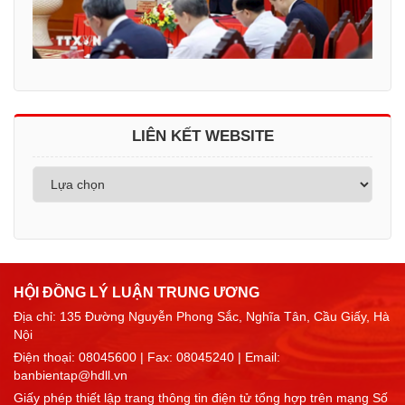
LIÊN KẾT WEBSITE
HỘI ĐỒNG LÝ LUẬN TRUNG ƯƠNG
Địa chỉ: 135 Đường Nguyễn Phong Sắc, Nghĩa Tân, Cầu Giấy, Hà
Nội
Điện thoại:
08045600
| Fax: 08045240 | Email:
banbientap@hdll.vn
Giấy phép thiết lập trang thông tin điện tử tổng hợp trên mạng Số