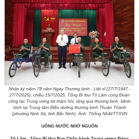
Nhân kỷ niệm 78 năm Ngày Thương binh - Liệt sĩ (27/7/1947 -
27/7/2025), chiều 15/7/2025, Tổng Bí thư Tô Lâm cùng Đoàn
công tác Trung ương tới thăm hỏi, tặng quà thương binh, bệnh
binh tại Trung tâm Điều dưỡng thương binh Thuận Thành
(phường Ninh Xá, tỉnh Bắc Ninh). Ảnh: Thống Nhất/TTXVN
UỐNG NƯỚC NHỚ NGUỒN
Tô Lâm - Tổng Bí thư Ban Chấp hành Trung ương Đảng