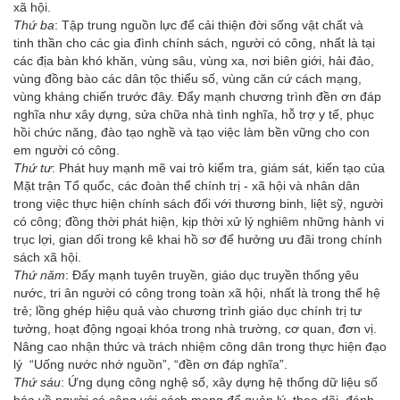
xã hội.
Thứ ba
: Tập trung nguồn lực để cải thiện đời sống vật chất và
tinh thần cho các gia đình chính sách, người có công, nhất là tại
các địa bàn khó khăn, vùng sâu, vùng xa, nơi biên giới, hải đảo,
vùng đồng bào các dân tộc thiểu số, vùng căn cứ cách mạng,
vùng kháng chiến trước đây. Đẩy mạnh chương trình đền ơn đáp
nghĩa như xây dựng, sửa chữa nhà tình nghĩa, hỗ trợ y tế, phục
hồi chức năng, đào tạo nghề và tạo việc làm bền vững cho con
em người có công.
Thứ tư
: Phát huy mạnh mẽ vai trò kiểm tra, giám sát, kiến tạo của
Mặt trận Tổ quốc, các đoàn thể chính trị - xã hội và nhân dân
trong việc thực hiện chính sách đối với thương binh, liệt sỹ, người
có công; đồng thời phát hiện, kịp thời xử lý nghiêm những hành vi
trục lợi, gian dối trong kê khai hồ sơ để hưởng ưu đãi trong chính
sách xã hội.
Thứ năm
: Đẩy mạnh tuyên truyền, giáo dục truyền thống yêu
nước, tri ân người có công trong toàn xã hội, nhất là trong thế hệ
trẻ; lồng ghép hiệu quả vào chương trình giáo dục chính trị tư
tưởng, hoạt động ngoại khóa trong nhà trường, cơ quan, đơn vị.
Nâng cao nhận thức và trách nhiệm công dân trong thực hiện đạo
lý “Uống nước nhớ nguồn”, “đền ơn đáp nghĩa”.
Thứ sáu
: Ứng dụng công nghệ số, xây dựng hệ thống dữ liệu số