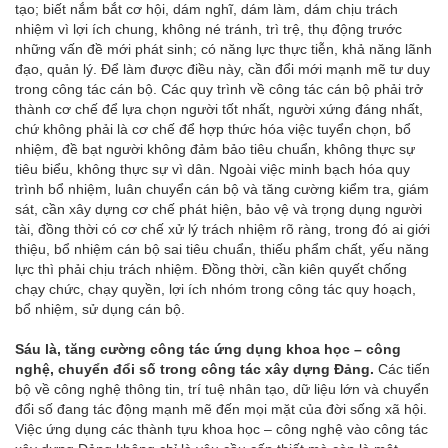
tạo; biết nắm bắt cơ hội, dám nghĩ, dám làm, dám chịu trách
nhiệm vì lợi ích chung, không né tránh, trì trệ, thụ động trước
những vấn đề mới phát sinh; có năng lực thực tiễn, khả năng lãnh
đạo, quản lý. Để làm được điều này, cần đổi mới mạnh mẽ tư duy
trong công tác cán bộ. Các quy trình về công tác cán bộ phải trở
thành cơ chế để lựa chọn người tốt nhất, người xứng đáng nhất,
chứ không phải là cơ chế để hợp thức hóa việc tuyển chọn, bổ
nhiệm, đề bạt người không đảm bảo tiêu chuẩn, không thực sự
tiêu biểu, không thực sự vì dân. Ngoài việc minh bạch hóa quy
trình bổ nhiệm, luân chuyển cán bộ và tăng cường kiểm tra, giám
sát, cần xây dựng cơ chế phát hiện, bảo vệ và trọng dụng người
tài, đồng thời có cơ chế xử lý trách nhiệm rõ ràng, trong đó ai giới
thiệu, bổ nhiệm cán bộ sai tiêu chuẩn, thiếu phẩm chất, yếu năng
lực thì phải chịu trách nhiệm. Đồng thời, cần kiên quyết chống
chạy chức, chạy quyền, lợi ích nhóm trong công tác quy hoạch,
bổ nhiệm, sử dụng cán bộ.
Sáu là, tăng cường công tác ứng dụng khoa học – công
nghệ, chuyển đổi số trong công tác xây dựng Đảng.
Các tiến
bộ về công nghệ thông tin, trí tuệ nhân tạo, dữ liệu lớn và chuyển
đổi số đang tác động mạnh mẽ đến mọi mặt của đời sống xã hội.
Việc ứng dụng các thành tựu khoa học – công nghệ vào công tác