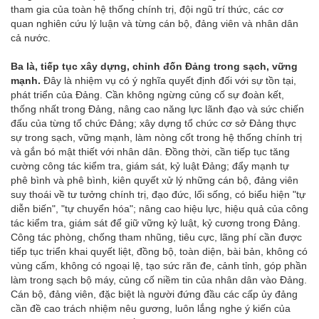
tham gia của toàn hệ thống chính trị, đội ngũ trí thức, các cơ
quan nghiên cứu lý luận và từng cán bộ, đảng viên và nhân dân
cả nước.
Ba là, tiếp tục xây dựng, chỉnh đốn Đảng trong sạch, vững
mạnh.
Đây là nhiệm vụ có ý nghĩa quyết định đối với sự tồn tại,
phát triển của Đảng. Cần không ngừng củng cố sự đoàn kết,
thống nhất trong Đảng, nâng cao năng lực lãnh đạo và sức chiến
đấu của từng tổ chức Đảng; xây dựng tổ chức cơ sở Đảng thực
sự trong sạch, vững mạnh, làm nòng cốt trong hệ thống chính trị
và gắn bó mật thiết với nhân dân. Đồng thời, cần tiếp tục tăng
cường công tác kiểm tra, giám sát, kỷ luật Đảng; đẩy mạnh tự
phê bình và phê bình, kiên quyết xử lý những cán bộ, đảng viên
suy thoái về tư tưởng chính trị, đạo đức, lối sống, có biểu hiện "tự
diễn biến", "tự chuyển hóa"; nâng cao hiệu lực, hiệu quả của công
tác kiểm tra, giám sát để giữ vững kỷ luật, kỷ cương trong Đảng.
Công tác phòng, chống tham nhũng, tiêu cực, lãng phí cần được
tiếp tục triển khai quyết liệt, đồng bộ, toàn diện, bài bản, không có
vùng cấm, không có ngoại lệ, tạo sức răn đe, cảnh tỉnh, góp phần
làm trong sạch bộ máy, củng cố niềm tin của nhân dân vào Đảng.
Cán bộ, đảng viên, đặc biệt là người đứng đầu các cấp ủy đảng
cần đề cao trách nhiệm nêu gương, luôn lắng nghe ý kiến của