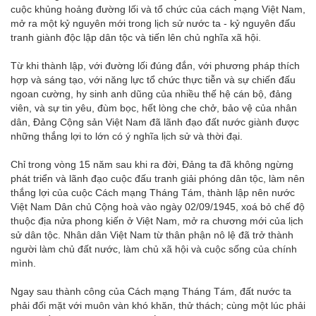
cuộc khủng hoảng đường lối và tổ chức của cách mạng Việt Nam,
mở ra một kỷ nguyên mới trong lịch sử nước ta - kỷ nguyên đấu
tranh giành độc lập dân tộc và tiến lên chủ nghĩa xã hội.
Từ khi thành lập, với đường lối đúng đắn, với phương pháp thích
hợp và sáng tạo, với năng lực tổ chức thực tiễn và sự chiến đấu
ngoan cường, hy sinh anh dũng của nhiều thế hệ cán bộ, đảng
viên, và sự tin yêu, đùm bọc, hết lòng che chở, bảo vệ của nhân
dân, Đảng Cộng sản Việt Nam đã lãnh đạo đất nước giành được
những thắng lợi to lớn có ý nghĩa lịch sử và thời đại.
Chỉ trong vòng 15 năm sau khi ra đời, Đảng ta đã không ngừng
phát triển và lãnh đạo cuộc đấu tranh giải phóng dân tộc, làm nên
thắng lợi của cuộc Cách mạng Tháng Tám, thành lập nên nước
Việt Nam Dân chủ Cộng hoà vào ngày 02/09/1945, xoá bỏ chế độ
thuộc địa nửa phong kiến ở Việt Nam, mở ra chương mới của lịch
sử dân tộc. Nhân dân Việt Nam từ thân phận nô lệ đã trở thành
người làm chủ đất nước, làm chủ xã hội và cuộc sống của chính
mình.
Ngay sau thành công của Cách mạng Tháng Tám, đất nước ta
phải đối mặt với muôn vàn khó khăn, thử thách; cùng một lúc phải