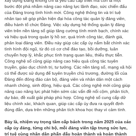
xây dựng Đảng không chỉ là yêu cầu cấp thiết mà còn là một
bước đột phá nhằm nâng cao năng lực lãnh đạo, sức chiến đấu
của Đảng trong tình hình mới. Công nghệ thông tin và trí tuệ
nhân tạo sẽ góp phần hiện đại hóa công tác quản lý đảng viên,
điều hành tổ chức Đảng. Việc xây dựng hệ thống quản lý đảng
viên trên nền tảng số giúp tăng cường tính minh bạch, chính xác
và hiệu quả trong quản lý hồ sơ, quá trình công tác, đánh giá,
phân loại đảng viên. Điều này giúp các cấp ủy nắm bắt chính xác
tình hình đội ngũ, từ đó có cơ chế đào tạo, bồi dưỡng, luân
chuyển hợp lý, khắc phục tình trạng quan liêu, thiếu thực tiễn.
Công nghệ số cũng giúp nâng cao hiệu quả công tác tuyên
truyền, giáo dục chính trị, tư tưởng. Các nền tảng số, mạng xã hội
có thể được sử dụng để tuyên truyền chủ trương, đường lối của
Đảng đến đông đảo cán bộ, đảng viên và nhân dân một cách
nhanh chóng, sinh động, hiệu quả. Các công nghệ mới cũng giúp
nâng cao năng lực phát hiện sớm các vấn đề nổi cộm, phân tích,
dự báo, đề xuất giải pháp phù hợp. Công nghệ số cung cấp dữ
liệu chính xác, khách quan, giúp các cấp ủy đưa ra quyết định
đúng đắn, dựa trên những phân tích khoa học thay vì cảm tính.
Bảy là, nhiệm vụ trọng tâm cấp bách trong năm 2025 của các
cấp ủy đảng, từng chi bộ, mỗi đảng viên tập trung sức lực,
trí tuệ cùng nhân dân phấn đấu hoàn thành và hoàn thành