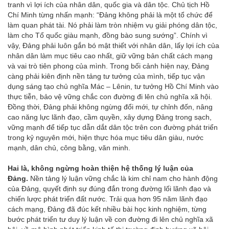
tranh vì lợi ích của nhân dân, quốc gia và dân tộc. Chủ tịch Hồ
Chí Minh từng nhấn mạnh: “Đảng không phải là một tổ chức để
làm quan phát tài. Nó phải làm tròn nhiệm vụ giải phóng dân tộc,
làm cho Tổ quốc giàu mạnh, đồng bào sung sướng”. Chính vì
vậy, Đảng phải luôn gắn bó mật thiết với nhân dân, lấy lợi ích của
nhân dân làm mục tiêu cao nhất, giữ vững bản chất cách mạng
và vai trò tiên phong của mình. Trong bối cảnh hiện nay, Đảng
càng phải kiên định nền tảng tư tưởng của mình, tiếp tục vận
dụng sáng tạo chủ nghĩa Mác – Lênin, tư tưởng Hồ Chí Minh vào
thực tiễn, bảo vệ vững chắc con đường đi lên chủ nghĩa xã hội.
Đồng thời, Đảng phải không ngừng đổi mới, tự chỉnh đốn, nâng
cao năng lực lãnh đạo, cầm quyền, xây dựng Đảng trong sạch,
vững mạnh để tiếp tục dẫn dắt dân tộc trên con đường phát triển
trong kỷ nguyên mới, hiện thực hóa mục tiêu dân giàu, nước
mạnh, dân chủ, công bằng, văn minh.
Hai là, không ngừng hoàn thiện hệ thống lý luận của
Đảng.
Nền tảng lý luận vững chắc là kim chỉ nam cho hành động
của Đảng, quyết định sự đúng đắn trong đường lối lãnh đạo và
chiến lược phát triển đất nước. Trải qua hơn 95 năm lãnh đạo
cách mạng, Đảng đã đúc kết nhiều bài học kinh nghiệm, từng
bước phát triển tư duy lý luận về con đường đi lên chủ nghĩa xã