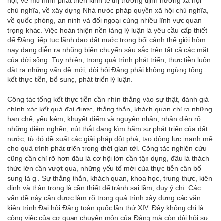
hội, về mô hình phát triển kinh tế thị trường định hướng xã hội
chủ nghĩa, về xây dựng Nhà nước pháp quyền xã hội chủ nghĩa,
về quốc phòng, an ninh và đối ngoại cùng nhiều lĩnh vực quan
trọng khác. Việc hoàn thiện nền tảng lý luận là yêu cầu cấp thiết
để Đảng tiếp tục lãnh đạo đất nước trong bối cảnh thế giới hôm
nay đang diễn ra những biến chuyển sâu sắc trên tất cả các mặt
của đời sống. Tuy nhiên, trong quá trình phát triển, thực tiễn luôn
đặt ra những vấn đề mới, đòi hỏi Đảng phải không ngừng tổng
kết thực tiễn, bổ sung, phát triển lý luận.
Công tác tổng kết thực tiễn cần nhìn thẳng vào sự thật, đánh giá
chính xác kết quả đạt được, thẳng thắn, khách quan chỉ ra những
hạn chế, yếu kém, khuyết điểm và nguyên nhân; nhận diện rõ
những điểm nghẽn, nút thắt đang kìm hãm sự phát triển của đất
nước, từ đó đề xuất các giải pháp đột phá, tạo động lực mạnh mẽ
cho quá trình phát triển trong thời gian tới. Công tác nghiên cứu
cũng cần chỉ rõ hơn đâu là cơ hội lớn cần tận dụng, đâu là thách
thức lớn cần vượt qua, những yếu tố mới của thực tiễn cần bổ
sung là gì. Sự thẳng thắn, khách quan, khoa học, trung thực, kiên
định và thận trọng là cần thiết để tránh sai lầm, duy ý chí. Các
vấn đề này cần được làm rõ trong quá trình xây dựng các văn
kiện trình Đại hội Đảng toàn quốc lần thứ XIV. Đây không chỉ là
công việc của cơ quan chuyên môn của Đảng mà còn đòi hỏi sự