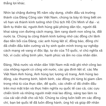
thắng lợi khác.
Nhìn lại chặng đường 95 năm xây dựng, chiến đấu và trưởng
thành của Đảng Cộng sản Việt Nam, chúng ta bày tỏ lòng biết ơn
vô hạn và thành kính tưởng nhớ Chủ tịch Hồ Chí Minh vĩ đại - vị
lãnh tụ thiên tài, người Anh hùng giải phóng dân tộc, người đã
khai sáng con đường cách mạng, làm rạng danh non sông ta, đất
nước ta. Chúng ta cũng thành kính tưởng nhớ các đồng chí lãnh
đạo tiền bối của Đảng, các anh hùng liệt sĩ, đồng bào, đồng chí
đã chiến đấu kiên cường và hy sinh quên mình trong sự nghiệp
cách mạng vẻ vang vì độc lập, tự do của Tổ quốc, vì chủ nghĩa xã
hội, vì cuộc sống bình yên, hạnh phúc và ấm no của nhân dân.
Đảng, Nhà nước và nhân dân Việt Nam mãi mãi ghi nhớ công lao
của những người có công với nước, các gia đình liệt sĩ, các Mẹ
Việt Nam Anh hùng, Anh hùng lực lượng vũ trang, Anh hùng lao
động, các thương binh, bệnh binh, các đồng chí từng bị giam cầm
trong nhà tù của thực dân, đế quốc, các chiến sĩ đã chiến đấu
trên mọi mặt trận và thực hiện nghĩa vụ quốc tế cao cả, các cựu
chiến bình và những người miệt mài lao động, sáng tạo làm ra
của cải vật chất cho xã hội. Chúng ta cũng luôn biết ơn các đồng
chí, bạn bè quốc tế đã luôn đồng hành, ủng hộ và giúp đỡ nhân