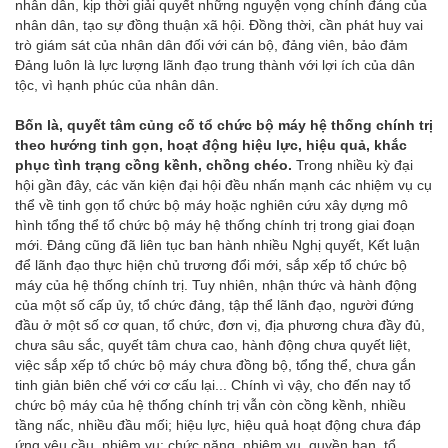
nhân dân, kịp thời giải quyết những nguyện vọng chính đáng của
nhân dân, tạo sự đồng thuận xã hội. Đồng thời, cần phát huy vai
trò giám sát của nhân dân đối với cán bộ, đảng viên, bảo đảm
Đảng luôn là lực lượng lãnh đạo trung thành với lợi ích của dân
tộc, vì hạnh phúc của nhân dân.
Bốn là, quyết tâm củng cố tổ chức bộ máy hệ thống chính trị
theo hướng tinh gọn, hoạt động hiệu lực, hiệu quả, khắc
phục tình trạng cồng kềnh, chồng chéo.
Trong nhiều kỳ đại
hội gần đây, các văn kiện đại hội đều nhấn mạnh các nhiệm vụ cụ
thể về tinh gọn tổ chức bộ máy hoặc nghiên cứu xây dựng mô
hình tổng thể tổ chức bộ máy hệ thống chính trị trong giai đoạn
mới. Đảng cũng đã liên tục ban hành nhiều Nghị quyết, Kết luận
để lãnh đạo thực hiện chủ trương đổi mới, sắp xếp tổ chức bộ
máy của hệ thống chính trị. Tuy nhiên, nhận thức và hành động
của một số cấp ủy, tổ chức đảng, tập thể lãnh đạo, người đứng
đầu ở một số cơ quan, tổ chức, đơn vị, địa phương chưa đầy đủ,
chưa sâu sắc, quyết tâm chưa cao, hành động chưa quyết liệt,
việc sắp xếp tổ chức bộ máy chưa đồng bộ, tổng thể, chưa gắn
tinh giản biên chế với cơ cấu lại... Chính vì vậy, cho đến nay tổ
chức bộ máy của hệ thống chính trị vẫn còn cồng kềnh, nhiều
tầng nấc, nhiều đầu mối; hiệu lực, hiệu quả hoạt động chưa đáp
ứng yêu cầu, nhiệm vụ; chức năng, nhiệm vụ, quyền hạn, tổ