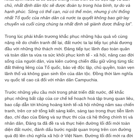
chủ, nhất định dân tộc sẽ được đoàn tụ trong hòa bình, tự do và
hạnh phúc. Sông có thể cạn, núi có thể mòn, nhưng ý chí thống
nhất Tổ quốc của nhân dân cả nước ta quyết không bao giờ lay
chuyển và cuối cùng chúng ta nhất định sẽ giành được thắng lợi”.
Trong lúc phải khẩn trương khắc phục những hậu quả vô cùng
nặng nề do chiến tranh để lại, đất nước ta lại tiếp tục phải đương
đầu với những thử thách mới. Đảng tiếp tục lãnh đạo toàn quân
và toàn dân ta vừa ra sức khôi phục kinh tế - xã hội, nâng cao đời
sống của người dân, vừa kiên cường chiến đấu giữ vững từng tấc
đất thiêng liêng của Tổ quốc, bảo vệ độc lập, chủ quyền, toàn vẹn
lãnh thổ và không gian sinh tồn của dân tộc. Đồng thời làm nghĩa
vụ quốc tế cao cả đối với nhân dân Campuchia.
Trước những yêu cầu mới trong phát triển đất nước, để khắc
phục những bất cập của cơ chế kế hoạch hoá tập trung quan liêu,
bao cấp dẫn tới khủng hoảng kinh tế-xã hội những năm sau chiến
tranh, trên cơ sở tổng kết sáng kiến, sáng tạo trong thực tiễn lãnh
đạo, chỉ đạo của Đảng và sự thực thi của cả hệ thống chính trị và
nhân dân, Đảng ta đã đề ra và thực hiện đường lối đổi mới toàn
diện đất nước, đánh dấu bước ngoặt quan trọng trên con đường
quá độ lên chủ nghĩa xã hội ở Việt Nam. Đường lối đổi mới ra đời