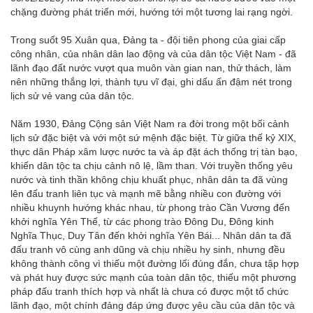
chặng đường phát triển mới, hướng tới một tương lai rạng ngời.
Trong suốt 95 Xuân qua, Đảng ta - đội tiên phong của giai cấp
công nhân, của nhân dân lao động và của dân tộc Việt Nam - đã
lãnh đạo đất nước vượt qua muôn vàn gian nan, thử thách, làm
nên những thắng lợi, thành tựu vĩ đại, ghi dấu ấn đậm nét trong
lịch sử vẻ vang của dân tộc.
Năm 1930, Đảng Cộng sản Việt Nam ra đời trong một bối cảnh
lịch sử đặc biệt và với một sứ mệnh đặc biệt. Từ giữa thế kỷ XIX,
thực dân Pháp xâm lược nước ta và áp đặt ách thống trị tàn bạo,
khiến dân tộc ta chịu cảnh nô lệ, lầm than. Với truyền thống yêu
nước và tinh thần không chịu khuất phục, nhân dân ta đã vùng
lên đấu tranh liên tục và mạnh mẽ bằng nhiều con đường với
nhiều khuynh hướng khác nhau, từ phong trào Cần Vương đến
khởi nghĩa Yên Thế, từ các phong trào Đông Du, Đông kinh
Nghĩa Thục, Duy Tân đến khởi nghĩa Yên Bái... Nhân dân ta đã
đấu tranh vô cùng anh dũng và chịu nhiều hy sinh, nhưng đều
không thành công vì thiếu một đường lối đúng đắn, chưa tập hợp
và phát huy được sức mạnh của toàn dân tộc, thiếu một phương
pháp đấu tranh thích hợp và nhất là chưa có được một tổ chức
lãnh đạo, một chính đảng đáp ứng được yêu cầu của dân tộc và