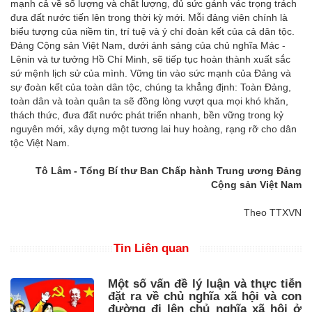
mạnh cả về số lượng và chất lượng, đủ sức gánh vác trọng trách
đưa đất nước tiến lên trong thời kỳ mới. Mỗi đảng viên chính là
biểu tượng của niềm tin, trí tuệ và ý chí đoàn kết của cả dân tộc.
Đảng Cộng sản Việt Nam, dưới ánh sáng của chủ nghĩa Mác -
Lênin và tư tưởng Hồ Chí Minh, sẽ tiếp tục hoàn thành xuất sắc
sứ mệnh lịch sử của mình. Vững tin vào sức mạnh của Đảng và
sự đoàn kết của toàn dân tộc, chúng ta khẳng định: Toàn Đảng,
toàn dân và toàn quân ta sẽ đồng lòng vượt qua mọi khó khăn,
thách thức, đưa đất nước phát triển nhanh, bền vững trong kỷ
nguyên mới, xây dựng một tương lai huy hoàng, rạng rỡ cho dân
tộc Việt Nam.
Tô Lâm - Tổng Bí thư Ban Chấp hành Trung ương Đảng
Cộng sản Việt Nam
Theo TTXVN
Tin Liên quan
Một số vấn đề lý luận và thực tiễn
đặt ra về chủ nghĩa xã hội và con
đường đi lên chủ nghĩa xã hội ở