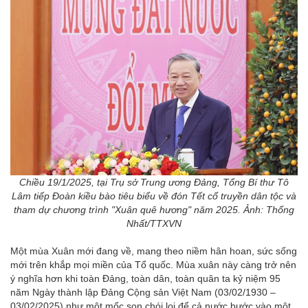
Chiều 19/1/2025, tại Trụ sở Trung ương Đảng, Tổng Bí thư Tô
Lâm tiếp Đoàn kiều bào tiêu biểu về đón Tết cổ truyền dân tộc và
tham dự chương trình "Xuân quê hương" năm 2025. Ảnh: Thống
Nhất/TTXVN
Một mùa Xuân mới đang về, mang theo niềm hân hoan, sức sống
mới trên khắp mọi miền của Tổ quốc. Mùa xuân này càng trở nên
ý nghĩa hơn khi toàn Đảng, toàn dân, toàn quân ta kỷ niệm 95
năm Ngày thành lập Đảng Cộng sản Việt Nam (03/02/1930 –
03/02/2025) như một mốc son chói lọi để cả nước bước vào một