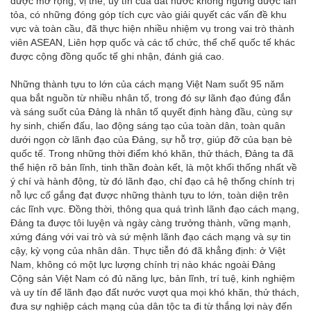
được mở rộng; vị thế, uy tín của đất nước không ngừng được lan
tỏa, có những đóng góp tích cực vào giải quyết các vấn đề khu
vực và toàn cầu, đã thực hiện nhiều nhiệm vụ trong vai trò thành
viên ASEAN, Liên hợp quốc và các tổ chức, thể chế quốc tế khác
được cộng đồng quốc tế ghi nhận, đánh giá cao.
Những thành tựu to lớn của cách mạng Việt Nam suốt 95 năm
qua bắt nguồn từ nhiều nhân tố, trong đó sự lãnh đạo đúng đắn
và sáng suốt của Đảng là nhân tố quyết định hàng đầu, cùng sự
hy sinh, chiến đấu, lao động sáng tạo của toàn dân, toàn quân
dưới ngọn cờ lãnh đạo của Đảng, sự hỗ trợ, giúp đỡ của bạn bè
quốc tế. Trong những thời điểm khó khăn, thử thách, Đảng ta đã
thể hiện rõ bản lĩnh, tinh thần đoàn kết, là một khối thống nhất về
ý chí và hành động, từ đó lãnh đạo, chỉ đạo cả hệ thống chính trị
nỗ lực cố gắng đạt được những thành tựu to lớn, toàn diện trên
các lĩnh vực. Đồng thời, thông qua quá trình lãnh đạo cách mạng,
Đảng ta được tôi luyện và ngày càng trưởng thành, vững mạnh,
xứng đáng với vai trò và sứ mệnh lãnh đạo cách mạng và sự tin
cậy, kỳ vọng của nhân dân. Thực tiễn đó đã khẳng định: ở Việt
Nam, không có một lực lượng chính trị nào khác ngoài Đảng
Cộng sản Việt Nam có đủ năng lực, bản lĩnh, trí tuệ, kinh nghiệm
và uy tín để lãnh đạo đất nước vượt qua mọi khó khăn, thử thách,
đưa sự nghiệp cách mạng của dân tộc ta đi từ thắng lợi này đến