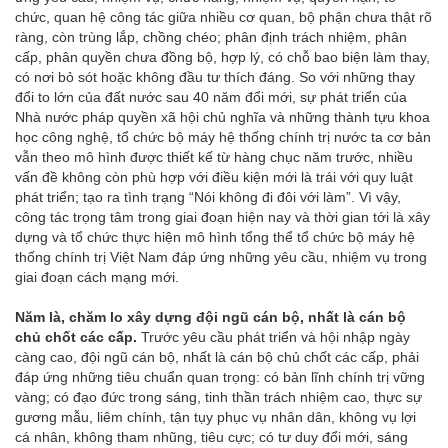
chức, quan hệ công tác giữa nhiều cơ quan, bộ phận chưa thật rõ
ràng, còn trùng lắp, chồng chéo; phân định trách nhiệm, phân
cấp, phân quyền chưa đồng bộ, hợp lý, có chỗ bao biện làm thay,
có nơi bỏ sót hoặc không đầu tư thích đáng. So với những thay
đổi to lớn của đất nước sau 40 năm đổi mới, sự phát triển của
Nhà nước pháp quyền xã hội chủ nghĩa và những thành tựu khoa
học công nghệ, tổ chức bộ máy hệ thống chính trị nước ta cơ bản
vẫn theo mô hình được thiết kế từ hàng chục năm trước, nhiều
vấn đề không còn phù hợp với điều kiện mới là trái với quy luật
phát triển; tạo ra tình trạng “Nói không đi đôi với làm”. Vì vậy,
công tác trọng tâm trong giai đoạn hiện nay và thời gian tới là xây
dựng và tổ chức thực hiện mô hình tổng thể tổ chức bộ máy hệ
thống chính trị Việt Nam đáp ứng những yêu cầu, nhiệm vụ trong
giai đoạn cách mạng mới.
Năm là, chăm lo xây dựng đội ngũ cán bộ, nhất là cán bộ
chủ chốt các cấp.
Trước yêu cầu phát triển và hội nhập ngày
càng cao, đội ngũ cán bộ, nhất là cán bộ chủ chốt các cấp, phải
đáp ứng những tiêu chuẩn quan trọng: có bản lĩnh chính trị vững
vàng; có đạo đức trong sáng, tinh thần trách nhiệm cao, thực sự
gương mẫu, liêm chính, tận tụy phục vụ nhân dân, không vụ lợi
cá nhân, không tham nhũng, tiêu cực; có tư duy đổi mới, sáng