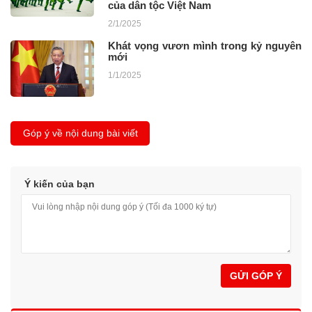
của dân tộc Việt Nam
2/1/2025
Khát vọng vươn mình trong kỷ nguyên
mới
1/1/2025
Góp ý về nội dung bài viết
Ý kiến của bạn
GỬI GÓP Ý