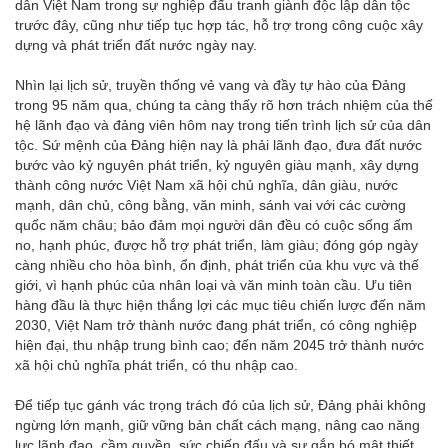
dân Việt Nam trong sự nghiệp đấu tranh giành độc lập dân tộc
trước đây, cũng như tiếp tục hợp tác, hỗ trợ trong công cuộc xây
dựng và phát triển đất nước ngày nay.
Nhìn lại lịch sử, truyền thống vẻ vang và đầy tự hào của Đảng
trong 95 năm qua, chúng ta càng thấy rõ hơn trách nhiệm của thế
hệ lãnh đạo và đảng viên hôm nay trong tiến trình lịch sử của dân
tộc. Sứ mệnh của Đảng hiện nay là phải lãnh đạo, đưa đất nước
bước vào kỷ nguyên phát triển, kỷ nguyên giàu mạnh, xây dựng
thành công nước Việt Nam xã hội chủ nghĩa, dân giàu, nước
mạnh, dân chủ, công bằng, văn minh, sánh vai với các cường
quốc năm châu; bảo đảm mọi người dân đều có cuộc sống ấm
no, hạnh phúc, được hỗ trợ phát triển, làm giàu; đóng góp ngày
càng nhiều cho hòa bình, ổn định, phát triển của khu vực và thế
giới, vì hạnh phúc của nhân loại và văn minh toàn cầu. Ưu tiên
hàng đầu là thực hiện thắng lợi các mục tiêu chiến lược đến năm
2030, Việt Nam trở thành nước đang phát triển, có công nghiệp
hiện đại, thu nhập trung bình cao; đến năm 2045 trở thành nước
xã hội chủ nghĩa phát triển, có thu nhập cao.
Để tiếp tục gánh vác trọng trách đó của lịch sử, Đảng phải không
ngừng lớn mạnh, giữ vững bản chất cách mạng, nâng cao năng
lực lãnh đạo, cầm quyền, sức chiến đấu và sự gắn bó mật thiết