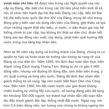
vượt mức chỉ tiêu
đã được nêu trong các Nghị quyết của các
cấp ủy Đảng, đặc biệt chú trọng các chỉ tiêu phát triển kinh tế xã
hội; tổ chức tiến hành đại hội đại biểu Đảng các cấp, tiến tới Đại
hội đại biểu toàn quốc lần thứ XIV của Đảng, trong đó chú trọng
đóng góp ý kiến vào nội dung văn kiện của Đảng; giới thiệu và lựa
chọn những người thật tiêu biểu, vì nước, vì dân tham gia vào hệ
thống chính trị các cấp; tạo không khí thật sự dân chủ, đoàn kết,
hăng say lao động sản xuất, xây dựng, phát triển quê hương đất
nước trong mọi tầng lớp nhân dân.
Nhìn lại 95 năm xây dựng và trưởng thành của Đảng, chúng ta có
quyền tự hào và hoàn toàn tin tưởng vào tương lai rạng rỡ của
Đảng và của dân tộc. Năm 1945, khi lãnh đạo toàn dân thực hiện
thành công Cách mạng Tháng Tám, Đảng ta chỉ có gần 5.000
đảng viên, nhưng với đường lối đúng đắn, tinh thần kiên trung, ý
chí quật cường và lòng yêu nước, Đảng đã lãnh đạo nhân dân
giành thắng lợi vẻ vang, lập nên nước Việt Nam Dân chủ Cộng
hòa. Đến năm 1960, khi đất nước bước vào giai đoạn kháng
chiến trường kỳ chống Mỹ cứu nước, số lượng đảng viên đã tăng
lên khoảng 500.000 người, trở thành hạt nhân dẫn dắt toàn dân
tộc đấu tranh giành độc lập, thống nhất đất nước. Ngày nay, với
hơn 5,4 triệu đảng viên, lực lượng của chúng ta không ngừng lớn