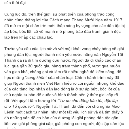
của thời đại.
Cùng lúc đó, trên thế giới, sự phát triển của phong trào công
nhân cùng thắng lợi của Cách mạng Tháng Mười Nga năm 1917
đã mở ra một chân trời mới, thắp sáng hy vọng cho các dân tộc bị
áp bức, bóc lột, cổ vũ mạnh mẽ phong trào đấu tranh giành độc
lập trên khắp các châu lục.
Trước yêu cầu của lịch sử và với một khát vọng cháy bỏng về giải
phóng dân tộc, người thanh niên yêu nước nồng nàn Nguyễn Tất
Thành đã ra đi tìm đường cứu nước. Người đã đi khắp các châu
lục, qua gần 30 quốc gia, hàng trăm thành phố, vượt qua muôn
vàn gian khổ, chông gai và làm rất nhiều nghề để kiếm sống, để
học những
“sàng khôn”
của nhân loại. Chính hành trình này đã
giúp Người thanh niên Việt Nam hiểu rõ cội nguồn những khổ đau
của các tầng lớp nhân dân lao động là ở sự áp bức, bóc lột của
chủ nghĩa tư bản đế quốc và hình thành nên ý thức giai cấp rõ
rệt. Với quyết tâm hướng tới:
“Tự do cho đồng bào tôi, độc lập
cho Tổ quốc tôi”
, Nguyễn Tất Thành đã đến với chủ nghĩa Mác-
Lênin một cách tự nhiên, như một tất yếu lịch sử và đã tìm thấy ở
đó những vấn đề cơ bản của đường lối giải phóng dân tộc gắn
liền với giải phóng giai cấp, giải phóng con người; độc lập dân tộc