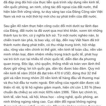
đã đáp ứng đòi hỏi của thực tiễn quá trình xây dựng nền kinh tế,
nền quốc phòng, an ninh, công tác đối ngoại của đất nước, thể
hiện bản lĩnh vững vàng, tư duy sáng tạo của Đảng Cộng sản Việt
Nam và mở ra một thời kỳ mới cho sự phát triển của đất nước.
Sau gần 40 năm thực hiện công cuộc đổi mới dưới sự lãnh đạo
của Đảng, đất nước ta đã vượt qua mọi khó khăn, vươn tới những
thành tựu to lớn, có ý nghĩa lịch sử. Từ một nước nghèo nàn, bị
chiến tranh tàn phá, bị bao vây, cô lập, đến nay Việt Nam đã trở
thành nước đang phát triển, có thu nhập trung bình, hội nhập
sâu, rộng vào nền chính trị thế giới, nền kinh tế toàn cầu, nền văn
minh nhân loại, đảm nhiệm nhiều trọng trách quốc tế, phát huy
vai trò tích cực tại nhiều tổ chức quốc tế, diễn đàn đa phương
quan trọng. Độc lập, chủ quyền, thống nhất và toàn vẹn lãnh thổ
được giữ vững; lợi ích quốc gia, dân tộc được bảo đảm. Quy mô
nền kinh tế năm 2024 đã đạt trên 470 tỉ USD, đứng thứ 32 thế
giới và nằm trong nhóm 20 nền kinh tế hàng đầu về thương mại
và thu hút đầu tư nước ngoài. Đời sống của người dân được cải
thiện rõ rệt, tỷ lệ hộ nghèo giảm mạnh, hiện chỉ còn 1,93 % (theo
chuẩn đa chiều) so với mức 60% năm 1986. Tiềm lực chính trị,
kinh tế, văn hoá, xã hội, khoa học - công nghệ, quốc phòng, an
ninh không ngừng nâng cao. Cục diện đối ngoại không ngừng