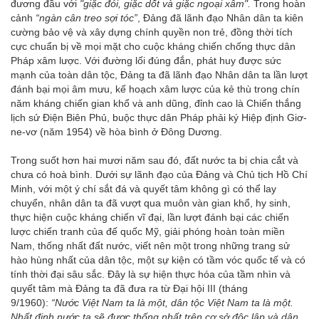
đương đầu với
"giặc đói, giặc dốt và giặc ngoại xâm".
Trong hoàn
cảnh
“ngàn cân treo sợi tóc”
, Đảng đã lãnh đạo Nhân dân ta kiên
cường bảo vệ và xây dựng chính quyền non trẻ, đồng thời tích
cực chuẩn bị về mọi mặt cho cuộc kháng chiến chống thực dân
Pháp xâm lược. Với đường lối đúng đắn, phát huy được sức
mạnh của toàn dân tộc, Đảng ta đã lãnh đạo Nhân dân ta lần lượt
đánh bại mọi âm mưu, kế hoạch xâm lược của kẻ thù trong chín
năm kháng chiến gian khổ và anh dũng, đỉnh cao là Chiến thắng
lịch sử Điện Biên Phủ, buộc thực dân Pháp phải ký Hiệp định Giơ-
ne-vơ (năm 1954) về hòa bình ở Đông Dương.
Trong suốt hơn hai mươi năm sau đó, đất nước ta bị chia cắt và
chưa có hoà bình. Dưới sự lãnh đạo của Đảng và Chủ tịch Hồ Chí
Minh, với một ý chí sắt đá và quyết tâm không gì có thể lay
chuyển, nhân dân ta đã vượt qua muôn vàn gian khổ, hy sinh,
thực hiện cuộc kháng chiến vĩ đại, lần lượt đánh bại các chiến
lược chiến tranh của đế quốc Mỹ, giải phóng hoàn toàn miền
Nam, thống nhất đất nước, viết nên một trong những trang sử
hào hùng nhất của dân tộc, một sự kiện có tầm vóc quốc tế và có
tính thời đại sâu sắc. Đây là sự hiện thực hóa của tầm nhìn và
quyết tâm mà Đảng ta đã đưa ra từ Đại hội III (tháng
9/1960):
“Nước Việt Nam ta là một, dân tộc Việt Nam ta là một.
Nhất định nước ta sẽ được thống nhất trên cơ sở độc lập và dân