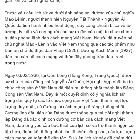
gắn liền với chủ nghĩa xã hội.
Trước yêu cầu lịch sử và dưới ánh sáng soi đường của chủ nghĩa
Mác-Lênin, người thanh niên Nguyễn Tất Thành - Nguyễn Ái
Quốc đã tiến hành nhiều hoạt động, dày công chuẩn bị cả về tư
tưởng, lý luận và con người cho sự ra đời của một tổ chức chính
trị tiên phong lãnh đạo cách mạng Việt Nam. Người đã truyền bá
chủ nghĩa Mác - Lênin vào Việt Nam thông qua các tác phẩm như
Bản án chế độ thực dân Pháp (1925), Đường Kách Mệnh (1927),
đào tạo cán bộ cách mạng và thúc đẩy phong trào đấu tranh
trong nước.
Ngày 03/02/1930, tại Cửu Long (Hồng Kông, Trung Quốc), dưới
sự chủ trì của đồng chí Nguyễn Ái Quốc, Hội nghị hợp nhất ba tổ
chức cộng sản ở Việt Nam đã diễn ra, thống nhất thành lập Đảng
Cộng sản Việt Nam. Đây là một quyết định có ý nghĩa lịch sử
trọng đại, quy tụ các tổ chức cộng sản Việt Nam thành một lực
lượng duy nhất, có đường lối cách mạng rõ ràng, thống nhất.
Cương lĩnh đầu tiên của Đảng được thông qua tại Hội nghị thành
lập Đảng đã xác định con đường cơ bản của cách mạng Việt
Nam, đáp ứng yêu cầu bức thiết của lịch sử và trở thành ngọn cờ
tập hợp, đoàn kết thống nhất các tổ chức cộng sản, các lực lượng
cách mạng và toàn thể dân tộc. Sự kiện lịch sử này đã chấm dứt