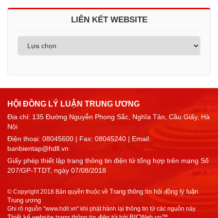
LIÊN KẾT WEBSITE
HỘI ĐỒNG LÝ LUẬN TRUNG ƯƠNG
Địa chỉ: 135 Đường Nguyễn Phong Sắc, Nghĩa Tân, Cầu Giấy, Hà
Nội
Điện thoại:
08045600
| Fax: 08045240 | Email:
banbientap@hdll.vn
Giấy phép thiết lập trang thông tin điện tử tổng hợp trên mạng Số
207/GP-TTDT, ngày 07/08/2018
Trang thông tin hội đồng lý luận
© Copyright 2018 Bản quyền thuộc về
Trung ương
Ghi rõ nguồn "www.hdll.vn" khi phát hành lại thông tin từ các nguồn này
Thiết kế website trang thông tin điện tử
BICWeb.vn™
bởi