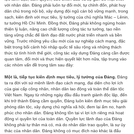
với nhân dân. Đảng phải luôn tự đổi mới, tự chỉnh đốn, phát huy
dân chủ trong nội bộ, xây dựng đội ngũ cán bộ vững mạnh, trong
sạch, kiên định với mục tiêu, lý tưởng của chủ nghĩa Mác – Lênin,
tư tưởng Hồ Chí Minh. Đồng thời, Đảng phải không ngừng hoàn
thiện lý luận, nâng cao chất lượng công tác tư tưởng, tạo nền
tảng vững chắc để lãnh đạo đất nước phát triển nhanh và bền
vững. Trước những yêu cầu mới của sự nghiệp cách mạng, đặc
biệt trong bối cảnh hội nhập quốc tế sâu rộng và những thách
thức từ tình hình thế giới, công tác xây dựng Đảng càng cần được
quan tâm, đổi mới và thực hiện quyết liệt hơn nữa, tập trung vào
các nhóm vấn đề trọng tâm sau đây:
Một là, tiếp tục kiên định mục tiêu, lý tưởng của Đảng.
Đảng
ta ra đời với sứ mệnh lãnh đạo cách mạng, đại diện cho lợi ích
của giai cấp công nhân, nhân dân lao động và toàn thể dân tộc
Việt Nam. Ngay từ những ngày đầu đấu tranh giành độc lập, đến
khi trở thành Đảng cầm quyền, Đảng luôn kiên định mục tiêu giải
phóng dân tộc, xây dựng chủ nghĩa xã hội, đem lại ấm no, hạnh
phúc cho nhân dân. Đảng không tồn tại vì lợi ích riêng mà hoạt
động vì quyền lợi của toàn dân. Quyền lực lãnh đạo của Đảng
không phải tự thân mà có, mà do nhân dân trao quyền, là sự ủy
thác của nhân dân. Đảng không có mục đích nào khác là đấu