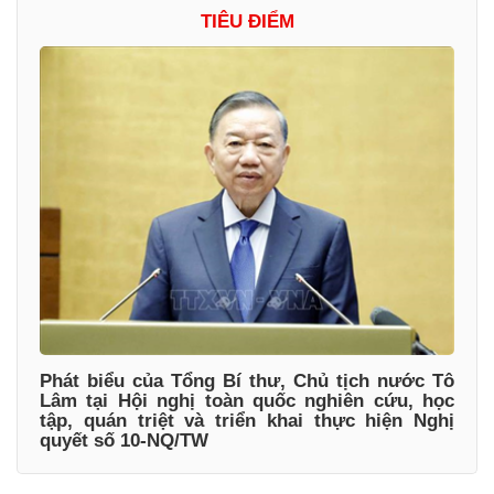
TIÊU ĐIỂM
Phát biểu của Tổng Bí thư, Chủ tịch nước Tô
Lâm tại Hội nghị toàn quốc nghiên cứu, học
tập, quán triệt và triển khai thực hiện Nghị
quyết số 10-NQ/TW