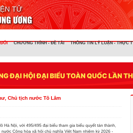
IỆN TỬ
RUNG ƯƠNG
 ĐỔI
CHƯƠNG TRÌNH - ĐỀ TÀI
THÔNG TIN LÝ LUẬN - THỰC T
hư, Chủ tịch nước Tô Lâm
ô Hà Nội, với 495/495 đại biểu tham gia biểu quyết tán thành,
h nước Cộng hòa xã hội chủ nghĩa Việt Nam nhiệm kỳ 2026 -