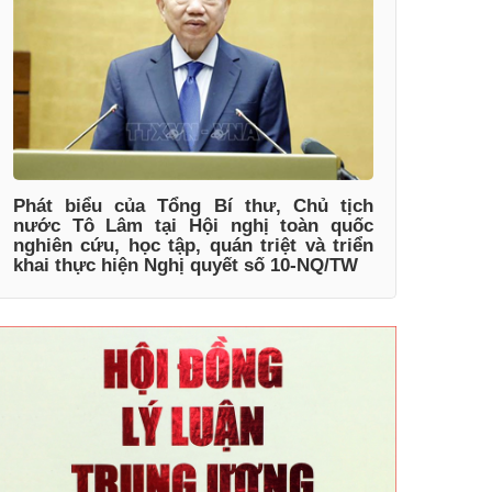
Phát biểu của Tổng Bí thư, Chủ tịch
nước Tô Lâm tại Hội nghị toàn quốc
nghiên cứu, học tập, quán triệt và triển
khai thực hiện Nghị quyết số 10-NQ/TW