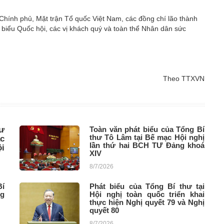
Chính phủ, Mặt trận Tổ quốc Việt Nam, các đồng chí lão thành
biểu Quốc hội, các vị khách quý và toàn thể Nhân dân sức
Theo TTXVN
ư
Toàn văn phát biểu của Tổng Bí
thư Tô Lâm tại Bế mạc Hội nghị
c
lần thứ hai BCH TƯ Đảng khoá
i
XIV
8/7/2026
Bí
Phát biểu của Tổng Bí thư tại
ng
Hội nghị toàn quốc triển khai
thực hiện Nghị quyết 79 và Nghị
quyết 80
8/7/2026