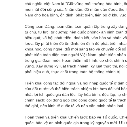
chủ nghĩa Việt Nam là “Giữ vững môi trường hòa bình, ổ
mọi mặt đời sống của Nhân dân, để nhân dân được thụ hư
Nam cho hòa bình, ổn định, phát triển, tiến bộ ở khu vực 
Cùng toàn Đảng, toàn dân, toàn quân tập trung xây dựn
tự chủ, tự lực, tự cường; nền quốc phòng- an ninh toàn dân
hiệu quả; xã hội phát triển, đoàn kết, văn hóa và nhân vă
lược, lấy phát triển để ổn định, ổn định để phát triển n
khoa học, công nghệ, đổi mới sáng tạo và chuyển đổi số
phát triển toàn diện con người Việt Nam, phát triển nhân
trong giai đoạn mới. Hoàn thiện mô hình, cơ chế, chính sá
vững. Xây dựng kỷ luật trách nhiệm, kỷ luật thực thi, nói
phải hiệu quả, thực chất trong toàn hệ thống chính trị.
Triển khai công tác đối ngoại và hội nhập quốc tế ở tầ
của đất nước và thể hiện trách nhiệm lớn hơn đối với hò
nhất lợi ích quốc gia dân tộc; lấy hòa bình, độc lập, tự 
chính sách; coi đóng góp cho cộng đồng quốc tế là trách
thế giới, nền kinh tế quốc tế và nền văn minh nhân loại.
Hoàn thiện và triển khai Chiến lược bảo vệ Tổ quốc, Ch
quốc, bảo vệ an ninh quốc gia trong kỷ nguyên mới. Ưu t