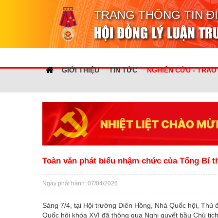
TRANG THÔNG TIN Đ
HỘI ĐỒNG LÝ LUẬN T
GIỚI THIỆU
TIN TỨC
NGHIÊN CỨU - TRAO
Toàn văn phát biểu nhậm chức của Tổng Bí t
Ngày phát hành: 07/04/2026
Sáng 7/4, tại Hội trường Diên Hồng, Nhà Quốc hội, Thủ đ
Quốc hội khóa XVI đã thông qua Nghị quyết bầu Chủ tịc