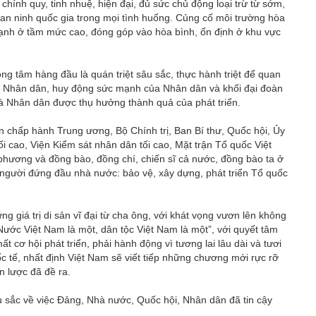
hính quy, tinh nhuệ, hiện đại, đủ sức chủ động loại trừ từ sớm,
an ninh quốc gia trong mọi tình huống. Củng cố môi trường hòa
h mạnh ở tầm mức cao, đóng góp vào hòa bình, ổn định ở khu vực
ng tâm hàng đầu là quán triệt sâu sắc, thực hành triệt để quan
ủa Nhân dân, huy động sức mạnh của Nhân dân và khối đại đoàn
 là Nhân dân được thụ hưởng thành quả của phát triển.
chấp hành Trung ương, Bộ Chính trị, Ban Bí thư, Quốc hội, Ủy
 cao, Viện Kiểm sát nhân dân tối cao, Mặt trận Tổ quốc Việt
 phương và đồng bào, đồng chí, chiến sĩ cả nước, đồng bào ta ở
 người đứng đầu nhà nước: bảo vệ, xây dựng, phát triển Tổ quốc
 giá trị di sản vĩ đại từ cha ông, với khát vọng vươn lên không
“Nước Việt Nam là một, dân tộc Việt Nam là một”, với quyết tâm
 cơ hội phát triển, phải hành động vì tương lai lâu dài và tươi
c tế, nhất định Việt Nam sẽ viết tiếp những chương mới rực rỡ
n lược đã đề ra.
âu sắc về việc Đảng, Nhà nước, Quốc hội, Nhân dân đã tin cậy