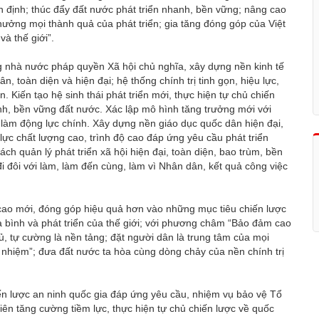
n định; thúc đẩy đất nước phát triển nhanh, bền vững; nâng cao
ởng mọi thành quả của phát triển; gia tăng đóng góp của Việt
và thế giới”.
g nhà nước pháp quyền Xã hội chủ nghĩa, xây dựng nền kinh tế
, toàn diện và hiện đại; hệ thống chính trị tinh gọn, hiệu lực,
n. Kiến tạo hệ sinh thái phát triển mới, thực hiện tự chủ chiến
hanh, bền vững đất nước. Xác lập mô hình tăng trưởng mới với
 làm động lực chính. Xây dựng nền giáo dục quốc dân hiện đại,
 lực chất lượng cao, trình độ cao đáp ứng yêu cầu phát triển
ch quản lý phát triển xã hội hiện đại, toàn diện, bao trùm, bền
 đi đôi với làm, làm đến cùng, làm vì Nhân dân, kết quả công việc
m cao mới, đóng góp hiệu quả hơn vào những mục tiêu chiến lược
a bình và phát triển của thế giới; với phương châm “Bảo đảm cao
chủ, tự cường là nền tảng; đặt người dân là trung tâm của mọi
 nhiệm”; đưa đất nước ta hòa cùng dòng chảy của nền chính trị
iến lược an ninh quốc gia đáp ứng yêu cầu, nhiệm vụ bảo vệ Tổ
iên tăng cường tiềm lực, thực hiện tự chủ chiến lược về quốc