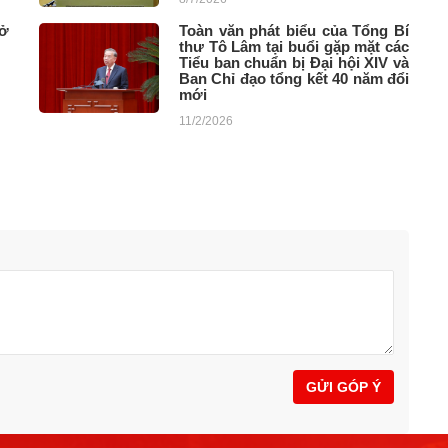
 ở
Toàn văn phát biểu của Tổng Bí
thư Tô Lâm tại buổi gặp mặt các
Tiểu ban chuẩn bị Đại hội XIV và
Ban Chỉ đạo tổng kết 40 năm đổi
mới
11/2/2026
GỬI GÓP Ý