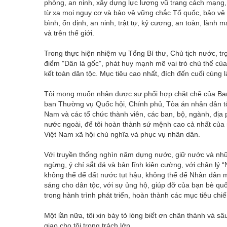
phòng, an ninh, xây dựng lực lượng vũ trang cách mạng, c
từ xa mọi nguy cơ và bảo vệ vững chắc Tổ quốc, bảo vệ 
bình, ổn định, an ninh, trật tự, kỷ cương, an toàn, làn
và trên thế giới.
Trong thực hiện nhiệm vụ Tổng Bí thư, Chủ tịch nước, trọ
điểm "Dân là gốc”, phát huy mạnh mẽ vai trò chủ thể c
kết toàn dân tộc. Mục tiêu cao nhất, đích đến cuối cùng
Tôi mong muốn nhận được sự phối hợp chặt chẽ của Ban 
ban Thường vụ Quốc hội, Chính phủ, Tòa án nhân dân tối
Nam và các tổ chức thành viên, các ban, bộ, ngành, địa
nước ngoài, để tôi hoàn thành sứ mệnh cao cả nhất của
Việt Nam xã hội chủ nghĩa và phục vụ nhân dân.
Với truyền thống nghìn năm dựng nước, giữ nước và những
ngừng, ý chí sắt đá và bản lĩnh kiên cường, với chân lý 
không thể để đất nước tụt hậu, không thể để Nhân dân mất
sáng cho dân tộc, với sự ủng hộ, giúp đỡ của bạn bè quố
trong hành trình phát triển, hoàn thành các mục tiêu chiế
Một lần nữa, tôi xin bày tỏ lòng biết ơn chân thành và s
giao cho tôi trọng trách lớn.