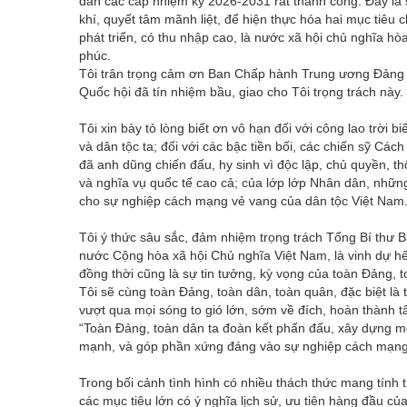
dân các cấp nhiệm kỳ 2026-2031 rất thành công. Đây là 
khí, quyết tâm mãnh liệt, để hiện thực hóa hai mục tiê
phát triển, có thu nhập cao, là nước xã hội chủ nghĩa hò
phúc.
Tôi trân trọng cảm ơn Ban Chấp hành Trung ương Đảng đã
Quốc hội đã tín nhiệm bầu, giao cho Tôi trọng trách này.
Tôi xin bày tỏ lòng biết ơn vô hạn đối với công lao trời b
và dân tộc ta; đối với các bậc tiền bối, các chiến sỹ Cá
đã anh dũng chiến đấu, hy sinh vì độc lập, chủ quyền, th
và nghĩa vụ quốc tế cao cả; của lớp lớp Nhân dân, nhữn
cho sự nghiệp cách mạng vẻ vang của dân tộc Việt Nam
Tôi ý thức sâu sắc, đảm nhiệm trọng trách Tổng Bí thư
nước Cộng hòa xã hội Chủ nghĩa Việt Nam, là vinh dự hết 
đồng thời cũng là sự tin tưởng, kỳ vọng của toàn Đảng,
Tôi sẽ cùng toàn Đảng, toàn dân, toàn quân, đặc biệt 
vượt qua mọi sóng to gió lớn, sớm về đích, hoàn thành 
“Toàn Đảng, toàn dân ta đoàn kết phấn đấu, xây dựng mộ
mạnh, và góp phần xứng đáng vào sự nghiệp cách mạng 
Trong bối cảnh tình hình có nhiều thách thức mang tính t
các mục tiêu lớn có ý nghĩa lịch sử, ưu tiên hàng đầu củ