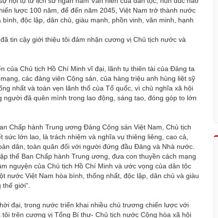
sự hội tụ từ lịch sử ngàn năm Văn hiến của dân tộc, hun đúc hào
u chiến lược 100 năm, để đến năm 2045, Việt Nam trở thành nước
a bình, độc lập, dân chủ, giàu mạnh, phồn vinh, văn minh, hạnh
 tin cậy giới thiệu tôi đảm nhận cương vị Chủ tịch nước và
iển của Chủ tịch Hồ Chí Minh vĩ đại, lãnh tụ thiên tài của Đảng ta
ch mạng, các đảng viên Cộng sản, của hàng triệu anh hùng liệt sỹ
ống nhất và toàn vẹn lãnh thổ của Tổ quốc, vì chủ nghĩa xã hội
g người đã quên mình trong lao động, sáng tạo, đóng góp to lớn
.
 Ban Chấp hành Trung ương Đảng Cộng sản Việt Nam, Chủ tịch
sức lớn lao, là trách nhiệm và nghĩa vụ thiêng liêng, cao cả,
 toàn dân, toàn quân đối với người đứng đầu Đảng và Nhà nước.
là tập thể Ban Chấp hành Trung ương, đưa con thuyền cách mạng
tâm nguyện của Chủ tịch Hồ Chí Minh và ước vọng của dân tộc
t nước Việt Nam hòa bình, thống nhất, độc lập, dân chủ và giàu
thế giới”.
hời đại, trong nước triển khai nhiều chủ trương chiến lược với
a tôi trên cương vị Tổng Bí thư- Chủ tịch nước Cộng hòa xã hội