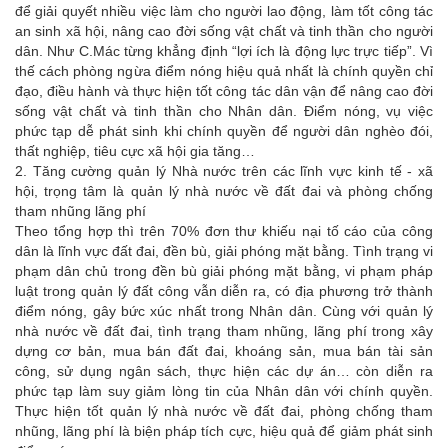
để giải quyết nhiều việc làm cho người lao động, làm tốt công tác
an sinh xã hội, nâng cao đời sống vật chất và tinh thần cho người
dân. Như C.Mác từng khẳng định “lợi ích là động lực trực tiếp”. Vì
thế cách phòng ngừa điểm nóng hiệu quả nhất là chính quyền chỉ
đạo, điều hành và thực hiện tốt công tác dân vận để nâng cao đời
sống vật chất và tinh thần cho Nhân dân. Điểm nóng, vụ việc
phức tạp dễ phát sinh khi chính quyền để người dân nghèo đói,
thất nghiệp, tiêu cực xã hội gia tăng…
2. Tăng cường quản lý Nhà nước trên các lĩnh vực kinh tế - xã
hội, trọng tâm là quản lý nhà nước về đất đai và phòng chống
tham nhũng lãng phí
Theo tổng hợp thì trên 70% đơn thư khiếu nại tố cáo của công
dân là lĩnh vực đất đai, đền bù, giải phóng mặt bằng. Tình trạng vi
phạm dân chủ trong đền bù giải phóng mặt bằng, vi phạm pháp
luật trong quản lý đất công vẫn diễn ra, có địa phương trở thành
điểm nóng, gây bức xúc nhất trong Nhân dân. Cùng với quản lý
nhà nước về đất đai, tình trạng tham nhũng, lãng phí trong xây
dựng cơ bản, mua bán đất đai, khoáng sản, mua bán tài sản
công, sử dụng ngân sách, thực hiện các dự án… còn diễn ra
phức tạp làm suy giảm lòng tin của Nhân dân với chính quyền.
Thực hiện tốt quản lý nhà nước về đất đai, phòng chống tham
nhũng, lãng phí là biện pháp tích cực, hiệu quả để giảm phát sinh