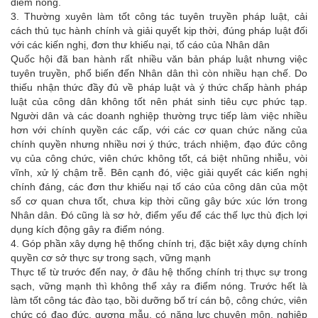
điểm nóng.
3. Thường xuyên làm tốt công tác tuyên truyền pháp luật, cải
cách thủ tục hành chính và giải quyết kịp thời, đúng pháp luật đối
với các kiến nghị, đơn thư khiếu nại, tố cáo của Nhân dân
Quốc hội đã ban hành rất nhiều văn bản pháp luật nhưng việc
tuyên truyền, phổ biến đến Nhân dân thì còn nhiều hạn chế. Do
thiếu nhận thức đầy đủ về pháp luật và ý thức chấp hành pháp
luật của công dân không tốt nên phát sinh tiêu cực phức tạp.
Người dân và các doanh nghiệp thường trực tiếp làm việc nhiều
hơn với chính quyền các cấp, với các cơ quan chức năng của
chính quyền nhưng nhiều nơi ý thức, trách nhiệm, đạo đức công
vụ của công chức, viên chức không tốt, cá biệt nhũng nhiễu, vòi
vĩnh, xử lý chậm trễ. Bên cạnh đó, việc giải quyết các kiến nghị
chính đáng, các đơn thư khiếu nại tố cáo của công dân của một
số cơ quan chưa tốt, chưa kịp thời cũng gây bức xúc lớn trong
Nhân dân. Đó cũng là sơ hở, điểm yếu để các thế lực thù địch lợi
dụng kích động gây ra điểm nóng.
4. Góp phần xây dựng hệ thống chính trị, đặc biệt xây dựng chính
quyền cơ sở thực sự trong sạch, vững mạnh
Thực tế từ trước đến nay, ở đâu hệ thống chính trị thực sự trong
sạch, vững mạnh thì không thể xảy ra điểm nóng. Trước hết là
làm tốt công tác đào tạo, bồi dưỡng bố trí cán bộ, công chức, viên
chức có đạo đức, gương mẫu, có năng lực chuyên môn, nghiệp