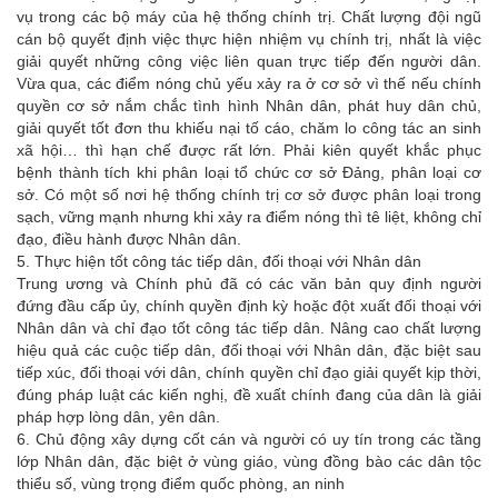
vụ trong các bộ máy của hệ thống chính trị. Chất lượng đội ngũ
cán bộ quyết định việc thực hiện nhiệm vụ chính trị, nhất là việc
giải quyết những công việc liên quan trực tiếp đến người dân.
Vừa qua, các điểm nóng chủ yếu xảy ra ở cơ sở vì thế nếu chính
quyền cơ sở nắm chắc tình hình Nhân dân, phát huy dân chủ,
giải quyết tốt đơn thu khiếu nại tố cáo, chăm lo công tác an sinh
xã hội… thì hạn chế được rất lớn. Phải kiên quyết khắc phục
bệnh thành tích khi phân loại tổ chức cơ sở Đảng, phân loại cơ
sở. Có một số nơi hệ thống chính trị cơ sở được phân loại trong
sạch, vững mạnh nhưng khi xảy ra điểm nóng thì tê liệt, không chỉ
đạo, điều hành được Nhân dân.
5. Thực hiện tốt công tác tiếp dân, đối thoại với Nhân dân
Trung ương và Chính phủ đã có các văn bản quy định người
đứng đầu cấp ủy, chính quyền định kỳ hoặc đột xuất đối thoại với
Nhân dân và chỉ đạo tốt công tác tiếp dân. Nâng cao chất lượng
hiệu quả các cuộc tiếp dân, đối thoại với Nhân dân, đặc biệt sau
tiếp xúc, đối thoại với dân, chính quyền chỉ đạo giải quyết kịp thời,
đúng pháp luật các kiến nghị, đề xuất chính đang của dân là giải
pháp hợp lòng dân, yên dân.
6. Chủ động xây dựng cốt cán và người có uy tín trong các tầng
lớp Nhân dân, đặc biệt ở vùng giáo, vùng đồng bào các dân tộc
thiểu số, vùng trọng điểm quốc phòng, an ninh