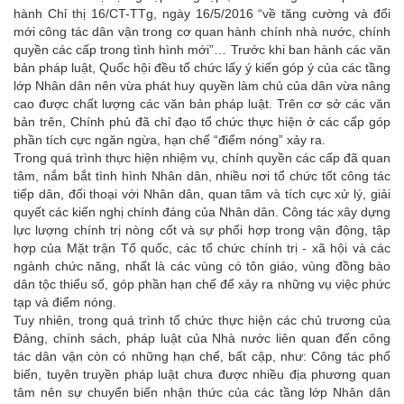
hành Chỉ thị 16/CT-TTg, ngày 16/5/2016 “về tăng cường và đổi
mới công tác dân vận trong cơ quan hành chính nhà nước, chính
quyền các cấp trong tình hình mới”… Trước khi ban hành các văn
bản pháp luật, Quốc hội đều tổ chức lấy ý kiến góp ý của các tầng
lớp Nhân dân nên vừa phát huy quyền làm chủ của dân vừa nâng
cao được chất lượng các văn bản pháp luật. Trên cơ sở các văn
bản trên, Chính phủ đã chỉ đạo tổ chức thực hiện ở các cấp góp
phần tích cực ngăn ngừa, hạn chế “điểm nóng” xảy ra.
Trong quá trình thực hiện nhiệm vụ, chính quyền các cấp đã quan
tâm, nắm bắt tình hình Nhân dân, nhiều nơi tổ chức tốt công tác
tiếp dân, đối thoại với Nhân dân, quan tâm và tích cực xử lý, giải
quyết các kiến nghị chính đáng của Nhân dân. Công tác xây dựng
lực lượng chính trị nòng cốt và sự phối hợp trong vận động, tập
hợp của Mặt trận Tổ quốc, các tổ chức chính trị - xã hội và các
ngành chức năng, nhất là các vùng có tôn giáo, vùng đồng bào
dân tộc thiểu số, góp phần hạn chế để xảy ra những vụ việc phức
tạp và điểm nóng.
Tuy nhiên, trong quá trình tổ chức thực hiện các chủ trương của
Đảng, chính sách, pháp luật của Nhà nước liên quan đến công
tác dân vận còn có những hạn chế, bất cập, như: Công tác phổ
biến, tuyên truyền pháp luật chưa được nhiều địa phương quan
tâm nên sự chuyển biến nhận thức của các tầng lớp Nhân dân