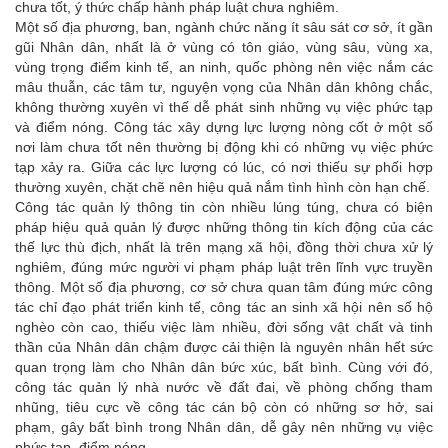
chưa tốt, ý thức chấp hành pháp luật chưa nghiêm.
Một số địa phương, ban, ngành chức năng ít sâu sát cơ sở, ít gần
gũi Nhân dân, nhất là ở vùng có tôn giáo, vùng sâu, vùng xa,
vùng trọng điểm kinh tế, an ninh, quốc phòng nên việc nắm các
mâu thuẫn, các tâm tư, nguyện vọng của Nhân dân không chắc,
không thường xuyên vì thế dễ phát sinh những vụ việc phức tạp
và điểm nóng. Công tác xây dựng lực lượng nòng cốt ở một số
nơi làm chưa tốt nên thường bị động khi có những vụ việc phức
tạp xảy ra. Giữa các lực lượng có lúc, có nơi thiếu sự phối hợp
thường xuyên, chặt chẽ nên hiệu quả nắm tình hình còn hạn chế.
Công tác quản lý thông tin còn nhiều lúng túng, chưa có biện
pháp hiệu quả quản lý được những thông tin kích động của các
thế lực thù địch, nhất là trên mạng xã hội, đồng thời chưa xử lý
nghiêm, đúng mức người vi phạm pháp luật trên lĩnh vực truyền
thông. Một số địa phương, cơ sở chưa quan tâm đúng mức công
tác chỉ đạo phát triển kinh tế, công tác an sinh xã hội nên số hộ
nghèo còn cao, thiếu việc làm nhiều, đời sống vật chất và tinh
thần của Nhân dân chậm được cải thiện là nguyên nhân hết sức
quan trọng làm cho Nhân dân bức xúc, bất bình. Cùng với đó,
công tác quản lý nhà nước về đất đai, về phòng chống tham
nhũng, tiêu cực về công tác cán bộ còn có những sơ hở, sai
phạm, gây bất bình trong Nhân dân, dễ gây nên những vụ việc
phức tạp, điểm nóng.