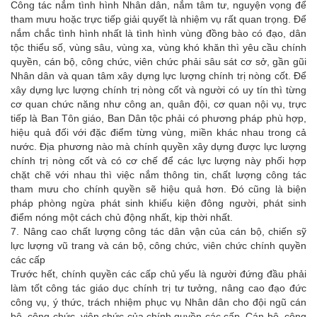
Công tác nắm tình hình Nhân dân, nắm tâm tư, nguyện vọng để
tham mưu hoặc trực tiếp giải quyết là nhiệm vụ rất quan trọng. Để
nắm chắc tình hình nhất là tình hình vùng đồng bào có đạo, dân
tộc thiểu số, vùng sâu, vùng xa, vùng khó khăn thì yêu cầu chính
quyền, cán bộ, công chức, viên chức phải sâu sát cơ sở, gần gũi
Nhân dân và quan tâm xây dựng lực lượng chính trị nòng cốt. Để
xây dựng lực lượng chính trị nòng cốt và người có uy tín thì từng
cơ quan chức năng như công an, quân đội, cơ quan nội vụ, trực
tiếp là Ban Tôn giáo, Ban Dân tộc phải có phương pháp phù hợp,
hiệu quả đối với đặc điểm từng vùng, miền khác nhau trong cả
nước. Địa phương nào mà chính quyền xây dựng được lực lượng
chính trị nòng cốt và có cơ chế để các lực lượng này phối hợp
chặt chẽ với nhau thì việc nắm thông tin, chất lượng công tác
tham mưu cho chính quyền sẽ hiệu quả hơn. Đó cũng là biện
pháp phòng ngừa phát sinh khiếu kiện đông người, phát sinh
điểm nóng một cách chủ động nhất, kịp thời nhất.
7. Nâng cao chất lượng công tác dân vận của cán bộ, chiến sỹ
lực lượng vũ trang và cán bộ, công chức, viên chức chính quyền
các cấp
Trước hết, chính quyền các cấp chủ yếu là người đứng đầu phải
làm tốt công tác giáo dục chính trị tư tưởng, nâng cao đạo đức
công vụ, ý thức, trách nhiệm phục vụ Nhân dân cho đội ngũ cán
bộ, công chức, viên chức của chính quyền các cấp. Cán bộ, công