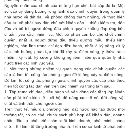
Nguyên nhân của chính của những hạn chế, bất cập đó là: Một
số cấp ủy đảng buông lỏng lãnh đạo chính quyền trong quản lý
nhà nước về đất đai, về phòng chống tham nhũng, về thực hiện
đầu tư, về phát huy dân chủ với Nhân dân… thiếu kiểm tra, đôn
đốc và bố trí người đứng đầu chính quyền không đáp ứng tiêu
chuẩn, yêu cầu nhiệm vụ. Một bộ phận cán bộ chủ chốt chính
quyền, nhất là người đứng đầu thiếu gương mẫu, thiếu kinh
nghiệm, bản lĩnh trong chỉ đạo điều hành, nhất là kỹ năng xử lý
các tình huống phức tạp khi đã xảy ra điểm nóng, ý thức trách
nhiệm, kỷ luật, kỷ cương không nghiêm, hiệu quả quản lý nhà
nước trên các lĩnh vực yếu.
II.
Một trong những nhiệm vụ quan trọng của chính quyền các
cấp là làm tốt công tác phòng ngừa để không xảy ra điểm nóng.
Để làm tốt công tác phòng ngừa, chính quyền các cấp phải thực
hiện tốt công tác dân vận trên các nhiệm vụ trọng tâm sau:
1. Tập trung chỉ đạo, điều hành và vận động các tầng lớp Nhân
dân phát triển kinh tế - xã hội để nâng cao rõ nét đời sống vật
chất và tinh thần cho người dân
Trên thực tế, nếu địa phương nào, đất nước nào tạo được môi
trường tốt, có cơ chế, chính sách phù hợp để Nhân dân, doanh
nhân đầu tư phát triển sản xuất kinh doanh, phát minh, sáng
chế… thì kinh tế tăng trưởng nhanh. Trên cơ sở kinh tế phát triển