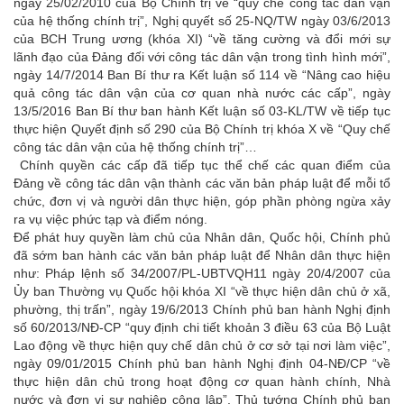
ngày 25/02/2010 của Bộ Chính trị về “quy chế công tác dân vận
của hệ thống chính trị”, Nghị quyết số 25-NQ/TW ngày 03/6/2013
của BCH Trung ương (khóa XI) “về tăng cường và đổi mới sự
lãnh đạo của Đảng đối với công tác dân vận trong tình hình mới”,
ngày 14/7/2014 Ban Bí thư ra Kết luận số 114 về “Nâng cao hiệu
quả công tác dân vận của cơ quan nhà nước các cấp”, ngày
13/5/2016 Ban Bí thư ban hành Kết luận số 03-KL/TW về tiếp tục
thực hiện Quyết định số 290 của Bộ Chính trị khóa X về “Quy chế
công tác dân vận của hệ thống chính trị”…
Chính quyền các cấp đã tiếp tục thể chế các quan điểm của
Đảng về công tác dân vận thành các văn bản pháp luật để mỗi tổ
chức, đơn vị và người dân thực hiện, góp phần phòng ngừa xảy
ra vụ việc phức tạp và điểm nóng.
Để phát huy quyền làm chủ của Nhân dân, Quốc hội, Chính phủ
đã sớm ban hành các văn bản pháp luật để Nhân dân thực hiện
như: Pháp lệnh số 34/2007/PL-UBTVQH11 ngày 20/4/2007 của
Ủy ban Thường vụ Quốc hội khóa XI “về thực hiện dân chủ ở xã,
phường, thị trấn”, ngày 19/6/2013 Chính phủ ban hành Nghị định
số 60/2013/NĐ-CP “quy định chi tiết khoản 3 điều 63 của Bộ Luật
Lao động về thực hiện quy chế dân chủ ở cơ sở tại nơi làm việc”,
ngày 09/01/2015 Chính phủ ban hành Nghị định 04-NĐ/CP “về
thực hiện dân chủ trong hoạt động cơ quan hành chính, Nhà
nước và đơn vị sự nghiệp công lập”, Thủ tướng Chính phủ ban