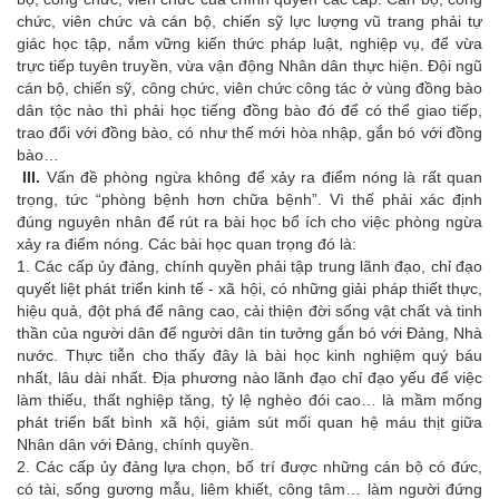
chức, viên chức và cán bộ, chiến sỹ lực lượng vũ trang phải tự
giác học tập, nắm vững kiến thức pháp luật, nghiệp vụ, để vừa
trực tiếp tuyên truyền, vừa vận động Nhân dân thực hiện. Đội ngũ
cán bộ, chiến sỹ, công chức, viên chức công tác ở vùng đồng bào
dân tộc nào thì phải học tiếng đồng bào đó để có thể giao tiếp,
trao đổi với đồng bào, có như thế mới hòa nhập, gắn bó với đồng
bào…
III.
Vấn đề phòng ngừa không để xảy ra điểm nóng là rất quan
trọng, tức “phòng bệnh hơn chữa bệnh”. Vì thế phải xác định
đúng nguyên nhân để rút ra bài học bổ ích cho việc phòng ngừa
xảy ra điểm nóng. Các bài học quan trọng đó là:
1. Các cấp ủy đảng, chính quyền phải tập trung lãnh đạo, chỉ đạo
quyết liệt phát triển kinh tế - xã hội, có những giải pháp thiết thực,
hiệu quả, đột phá để nâng cao, cải thiện đời sống vật chất và tinh
thần của người dân để người dân tin tưởng gắn bó với Đảng, Nhà
nước. Thực tiễn cho thấy đây là bài học kinh nghiệm quý báu
nhất, lâu dài nhất. Địa phương nào lãnh đạo chỉ đạo yếu để việc
làm thiếu, thất nghiệp tăng, tỷ lệ nghèo đói cao… là mầm mống
phát triển bất bình xã hội, giảm sút mối quan hệ máu thịt giữa
Nhân dân với Đảng, chính quyền.
2. Các cấp ủy đảng lựa chọn, bố trí được những cán bộ có đức,
có tài, sống gương mẫu, liêm khiết, công tâm… làm người đứng