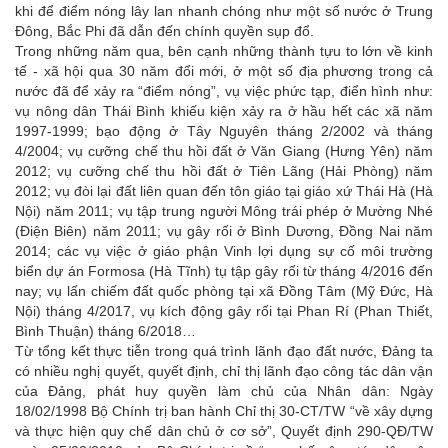
khi để điểm nóng lây lan nhanh chóng như một số nước ở Trung
Đông, Bắc Phi đã dẫn đến chính quyền sụp đổ.
Trong những năm qua, bên cạnh những thành tựu to lớn về kinh
tế - xã hội qua 30 năm đổi mới, ở một số địa phương trong cả
nước đã để xảy ra “điểm nóng”, vụ việc phức tạp, điển hình như:
vụ nông dân Thái Bình khiếu kiện xảy ra ở hầu hết các xã năm
1997-1999; bạo động ở Tây Nguyên tháng 2/2002 và tháng
4/2004; vụ cưỡng chế thu hồi đất ở Văn Giang (Hưng Yên) năm
2012; vụ cưỡng chế thu hồi đất ở Tiên Lãng (Hải Phòng) năm
2012; vụ đòi lại đất liên quan đến tôn giáo tại giáo xứ Thái Hà (Hà
Nội) năm 2011; vụ tập trung người Mông trái phép ở Mường Nhé
(Điện Biên) năm 2011; vụ gây rối ở Bình Dương, Đồng Nai năm
2014; các vụ việc ở giáo phận Vinh lợi dụng sự cố môi trường
biển dự án Formosa (Hà Tĩnh) tụ tập gây rối từ tháng 4/2016 đến
nay; vụ lấn chiếm đất quốc phòng tại xã Đồng Tâm (Mỹ Đức, Hà
Nội) tháng 4/2017, vụ kích động gây rối tại Phan Rí (Phan Thiết,
Bình Thuận) tháng 6/2018…
Từ tổng kết thực tiễn trong quá trình lãnh đạo đất nước, Đảng ta
có nhiều nghị quyết, quyết định, chỉ thị lãnh đạo công tác dân vận
của Đảng, phát huy quyền làm chủ của Nhân dân: Ngày
18/02/1998 Bộ Chính trị ban hành Chỉ thị 30-CT/TW “về xây dựng
và thực hiện quy chế dân chủ ở cơ sở”, Quyết định 290-QĐ/TW