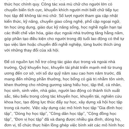
thức học chính quy. Công tác xoá mù chữ cho người lớn có
chuyển biến tích cực, khuyến khích người mới biết chữ tiếp tục
học tập để không tái mù chữ. Số lượt người tham gia cập nhật
kiến thức, kỹ năng, chuyển giao công nghệ, phổ cập ngoại ngữ,
tin học ứng dụng, giáo dục kỹ năng sống, học nghề ngắn hạn tại
các thiết chế văn hóa, giáo dục ngoài nhà trường tăng hằng năm,
góp phần tạo điều kiện cho người trong độ tuổi lao động có thể tự
tạo việc làm hoặc chuyển đổi nghề nghiệp, từng bước thích ứng
với những thay đổi của xã hội.
Để có nguồn lực hỗ trợ công tác giáo dục trong và ngoài nhà
trường, Quỹ khuyến học, khuyến tài phát triển mạnh mẽ từ trung
ương đến cơ sở, với số dư quỹ năm sau cao hơn năm trước, đã
mang đến những phần thưởng, học bổng có giá trị nhằm tôn vinh,
khen thưởng cho những gương sáng hiếu học, tập thể, cá nhân,
học sinh, sinh viên, nhà giáo, người lao động có thành tích xuất
sắc, tiêu biểu trong công tác khuyến học, khuyến tài, nghiên cứu
khoa học, tạo động lực thúc đẩy sự học, xây dựng xã hội học tập
trong cả nước. Việc xây dựng các mô hình học tập “Gia đình học
tập”, “Dòng họ học tập”, “Công dân học tập”, “Cộng đồng học
tập”, “Đơn vị học tập” đã và đang được nhiều gia đình, dòng họ,
đơn vị, tổ chức thực hiện lồng ghép việc bình xét các mô hình học