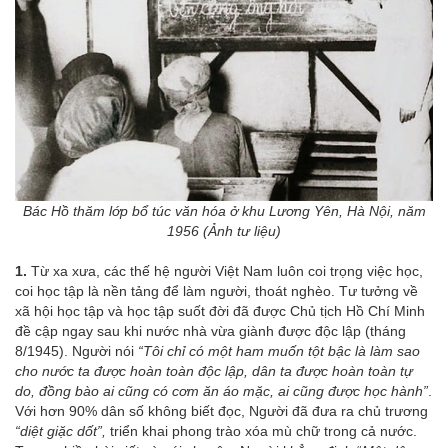
Bác Hồ thăm lớp bổ túc văn hóa ở khu Lương Yên, Hà Nội, năm
1956 (Ảnh tư liệu)
1.
Từ xa xưa, các thế hệ người Việt Nam luôn coi trọng việc học,
coi học tập là nền tảng để làm người, thoát nghèo. Tư tưởng về
xã hội học tập và học tập suốt đời đã được Chủ tịch Hồ Chí Minh
đề cập ngay sau khi nước nhà vừa giành được độc lập (tháng
8/1945). Người nói
“Tôi chỉ có một ham muốn tột bậc là làm sao
cho nước ta được hoàn toàn độc lập, dân ta được hoàn toàn tự
do, đồng bào ai cũng có cơm ăn áo mặc, ai cũng được học hành”
.
Với hơn 90% dân số không biết đọc, Người đã đưa ra chủ trương
“diệt giặc dốt”,
triển khai phong trào xóa mù chữ trong cả nước.