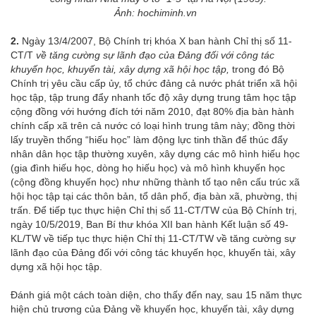
Ảnh: hochiminh.vn
2.
Ngày 13/4/2007, Bộ Chính trị khóa X ban hành Chỉ thị số 11-
CT/T
về tăng cường sự lãnh đạo của Đảng đối với công tác
khuyến học, khuyến tài, xây dựng xã hội học tập,
trong đó Bộ
Chính trị yêu cầu cấp ủy, tổ chức đảng cả nước phát triển xã hội
học tập, tập trung đẩy nhanh tốc độ xây dựng trung tâm học tập
cộng đồng với hướng đích tới năm 2010, đạt 80% địa bàn hành
chính cấp xã trên cả nước có loại hình trung tâm này; đồng thời
lấy truyền thống “hiếu học” làm động lực tinh thần để thúc đẩy
nhân dân học tập thường xuyên, xây dựng các mô hình hiếu học
(gia đình hiếu học, dòng họ hiếu học) và mô hình khuyến học
(cộng đồng khuyến học) như những thành tố tạo nên cấu trúc xã
hội học tập tại các thôn bản, tổ dân phố, địa bàn xã, phường, thị
trấn. Để tiếp tục thực hiện Chỉ thị số 11-CT/TW của Bộ Chính trị,
ngày 10/5/2019, Ban Bí thư khóa XII ban hành Kết luận số 49-
KL/TW về tiếp tục thực hiện Chỉ thị 11-CT/TW về tăng cường sự
lãnh đạo của Đảng đối với công tác khuyến học, khuyến tài, xây
dựng xã hội học tập.
Đánh giá một cách toàn diện, cho thấy đến nay, sau 15 năm thực
hiện chủ trương của Đảng về khuyến học, khuyến tài, xây dựng