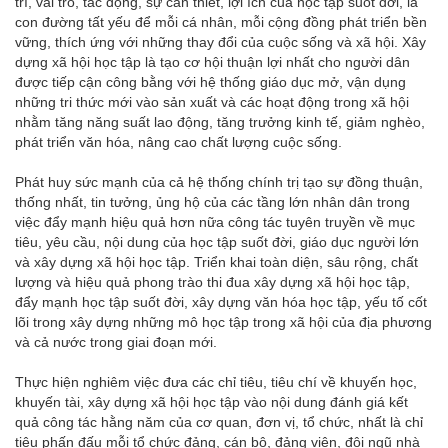
trí, vai trò, tác động, sự cần thiết, lợi ích của học tập suốt đời, là
con đường tất yếu để mỗi cá nhân, mỗi cộng đồng phát triển bền
vững, thích ứng với những thay đổi của cuộc sống và xã hội. Xây
dựng xã hội học tập là tạo cơ hội thuận lợi nhất cho người dân
được tiếp cận công bằng với hệ thống giáo dục mở, vận dụng
những tri thức mới vào sản xuất và các hoạt động trong xã hội
nhằm tăng năng suất lao động, tăng trưởng kinh tế, giảm nghèo,
phát triển văn hóa, nâng cao chất lượng cuộc sống.
Phát huy sức mạnh của cả hệ thống chính trị tạo sự đồng thuận,
thống nhất, tin tưởng, ủng hộ của các tầng lớn nhân dân trong
việc đẩy mạnh hiệu quả hơn nữa công tác tuyên truyền về mục
tiêu, yêu cầu, nội dung của học tập suốt đời, giáo dục người lớn
và xây dựng xã hội học tập. Triển khai toàn diện, sâu rộng, chất
lượng và hiệu quả phong trào thi đua xây dựng xã hội học tập,
đẩy mạnh học tập suốt đời, xây dựng văn hóa học tập, yếu tố cốt
lõi trong xây dựng những mô học tập trong xã hội của địa phương
và cả nước trong giai đoạn mới.
Thực hiện nghiêm việc đưa các chỉ tiêu, tiêu chí về khuyến học,
khuyến tài, xây dựng xã hội học tập vào nội dung đánh giá kết
quả công tác hằng năm của cơ quan, đơn vị, tổ chức, nhất là chỉ
tiêu phấn đấu mỗi tổ chức đảng, cán bộ, đảng viên, đội ngũ nhà