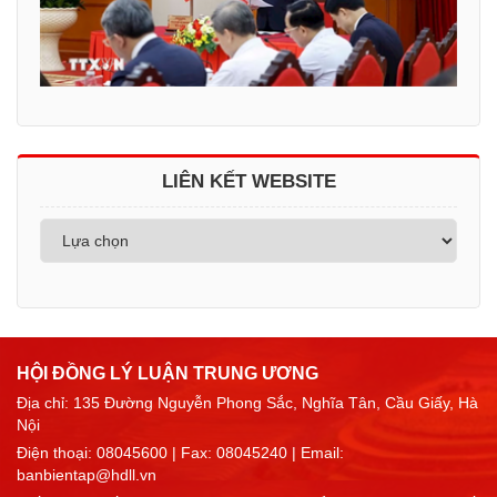
LIÊN KẾT WEBSITE
HỘI ĐỒNG LÝ LUẬN TRUNG ƯƠNG
Địa chỉ: 135 Đường Nguyễn Phong Sắc, Nghĩa Tân, Cầu Giấy, Hà
Nội
Điện thoại:
08045600
| Fax: 08045240 | Email:
banbientap@hdll.vn