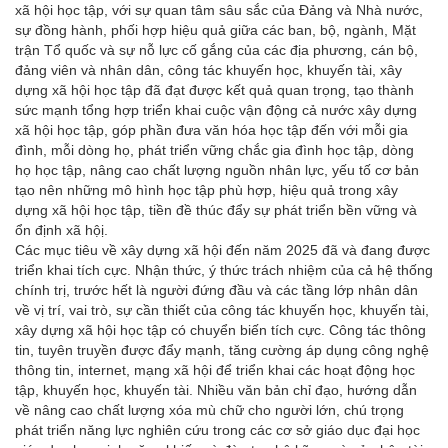
xã hội học tập, với sự quan tâm sâu sắc của Đảng và Nhà nước,
sự đồng hành, phối hợp hiệu quả giữa các ban, bộ, ngành, Mặt
trận Tổ quốc và sự nỗ lực cố gắng của các địa phương, cán bộ,
đảng viên và nhân dân, công tác khuyến học, khuyến tài, xây
dựng xã hội học tập đã đạt được kết quả quan trọng, tạo thành
sức mạnh tổng hợp triển khai cuộc vận động cả nước xây dựng
xã hội học tập, góp phần đưa văn hóa học tập đến với mỗi gia
đình, mỗi dòng họ, phát triển vững chắc gia đình học tập, dòng
họ học tập, nâng cao chất lượng nguồn nhân lực, yếu tố cơ bản
tạo nên những mô hình học tập phù hợp, hiệu quả trong xây
dựng xã hội học tập, tiền đề thúc đẩy sự phát triển bền vững và
ổn định xã hộị.
Các mục tiêu về xây dựng xã hội đến năm 2025 đã và đang được
triển khai tích cực. Nhận thức, ý thức trách nhiệm của cả hệ thống
chính trị, trước hết là người đứng đầu và các tầng lớp nhân dân
về vị trí, vai trò, sự cần thiết của công tác khuyến học, khuyến tài,
xây dựng xã hội học tập có chuyển biến tích cực. Công tác thông
tin, tuyên truyền được đẩy mạnh, tăng cường áp dụng công nghệ
thông tin, internet, mạng xã hội để triển khai các hoạt động học
tập, khuyến học, khuyến tài. Nhiều văn bản chỉ đạo, hướng dẫn
về nâng cao chất lượng xóa mù chữ cho người lớn, chú trọng
phát triển năng lực nghiên cứu trong các cơ sở giáo dục đại học