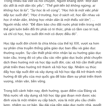
Trong nhiều bài viết và nói chuyện, Người khẳng định “
Một dân
tộc dốt là một dân tộc yếu”; “Thế giới tiến bộ không ngừng, ai
không học là lùi”
;
“Sự học là vô cùng”; “Học hỏi là một việc phải
tiếp tục suốt đời”;
“Học ở trường, học ở sách vở, học lẫn nhau và
học ở nhân dân, không học nhân dân là một thiếu sót lớn”; ..
.
Người nhắc nhở: “Để đảm bảo cho đất nước phát triển trong một
thế giới luôn biến đổi thì phải có tri thức, phải có tầm cao trí tuệ,
và chỉ có học, học suốt đời mới có được điều đó”.
Học tập suốt đời chính là chìa khóa của thế kỷ XXI, vượt xa hơn
sự phân chia truyền thống giữa giáo dục ban đầu và giáo dục
thường xuyên. Sự cần thiết phải nhìn nhận lại xu hướng giáo dục
toàn cầu, trong đó có yêu cầu các nền giáo dục buộc phải chuyển
dịch theo hướng mở và học tập suốt đời, các xã hội cần thiết phải
phát triển theo hướng trở thành xã hội học tập. Nhiệm vụ thúc
đẩy học tập suốt đời và xây dựng xã hội học tập đã trở thành một
hướng đi tất yếu của mọi quốc gia để bảo đảm sự phát triển thịnh
vượng, nhân văn, bền vững.
Trong bối cảnh hiện nay, định hướng, quan điểm của Đảng và
Nhà nước về xây dựng xã hội học tập giai đoạn mới được xác
định vừa là một nhiệm vụ cấp bách, vừa là một yêu cầu chiến
lược, nhiệm vụ cơ bản, lâu dài của nền giáo dục nước nhà, quyết