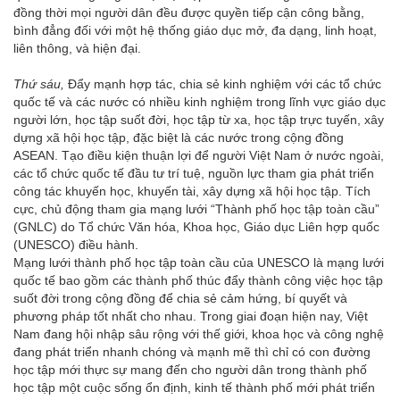
đồng thời mọi người dân đều được quyền tiếp cận công bằng,
bình đẳng đối với một hệ thống giáo dục mở, đa dạng, linh hoạt,
liên thông, và hiện đại.
Thứ sáu,
Đẩy mạnh hợp tác, chia sẻ kinh nghiệm với các tổ chức
quốc tế và các nước có nhiều kinh nghiệm trong lĩnh vực giáo dục
người lớn, học tập suốt đời, học tập từ xa, học tập trực tuyến, xây
dựng xã hội học tập, đặc biệt là các nước trong cộng đồng
ASEAN. Tạo điều kiện thuận lợi để người Việt Nam ở nước ngoài,
các tổ chức quốc tế đầu tư trí tuệ, nguồn lực tham gia phát triển
công tác khuyến học, khuyến tài, xây dựng xã hội học tập. Tích
cực, chủ động tham gia mạng lưới “Thành phố học tập toàn cầu”
(GNLC) do Tổ chức Văn hóa, Khoa học, Giáo dục Liên hợp quốc
(UNESCO) điều hành.
Mạng lưới thành phố học tập toàn cầu của UNESCO là mạng lưới
quốc tế bao gồm các thành phố thúc đẩy thành công việc học tập
suốt đời trong cộng đồng để chia sẻ cảm hứng, bí quyết và
phương pháp tốt nhất cho nhau. Trong giai đoạn hiện nay, Việt
Nam đang hội nhập sâu rộng với thế giới, khoa học và công nghệ
đang phát triển nhanh chóng và mạnh mẽ thì chỉ có con đường
học tập mới thực sự mang đến cho người dân trong thành phố
học tập một cuộc sống ổn định, kinh tế thành phố mới phát triển