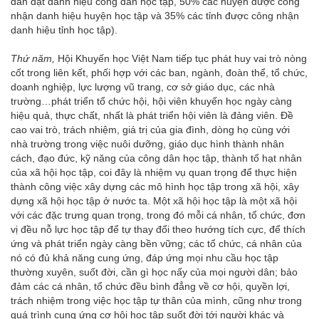
dân đạt danh hiệu công dân học tập, 50% các huyện được công
nhận danh hiệu huyện học tập và 35% các tỉnh được công nhận
danh hiệu tỉnh học tập).
Thứ năm,
Hội Khuyến học Việt Nam tiếp tục phát huy vai trò nòng
cốt trong liên kết, phối hợp với các ban, ngành, đoàn thể, tổ chức,
doanh nghiệp, lực lượng vũ trang, cơ sở giáo dục, các nhà
trường…phát triển tổ chức hội, hội viên khuyến học ngày càng
hiệu quả, thực chất, nhất là phát triển hội viên là đảng viên. Đề
cao vai trò, trách nhiệm, giá trị của gia đình, dòng họ cùng với
nhà trường trong việc nuôi dưỡng, giáo dục hình thành nhân
cách, đạo đức, kỹ năng của công dân học tập, thành tố hạt nhân
của xã hội học tập, coi đây là nhiệm vụ quan trọng để thực hiện
thành công việc xây dựng các mô hình học tập trong xã hội, xây
dựng xã hội học tập ở nước ta. Một xã hội học tập là một xã hội
với các đặc trưng quan trọng, trong đó mỗi cá nhân, tổ chức, đơn
vị đều nỗ lực học tập để tự thay đổi theo hướng tích cực, để thích
ứng và phát triển ngày càng bền vững; các tổ chức, cá nhân của
nó có đủ khả năng cung ứng, đáp ứng mọi nhu cầu học tập
thường xuyên, suốt đời, cần gì học nấy của mọi người dân; bảo
đảm các cá nhân, tổ chức đều bình đẳng về cơ hội, quyền lợi,
trách nhiệm trong việc học tập tự thân của mình, cũng như trong
quá trình cung ứng cơ hội học tập suốt đời tới người khác và