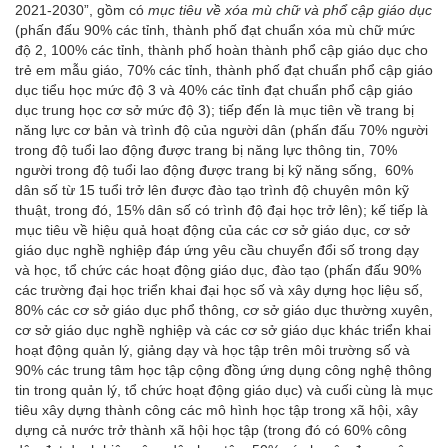
2021-2030”, gồm có
mục tiêu về x
óa mù chữ và phổ cập giáo dục
(phấn đấu 90% các tỉnh, thành phố đạt chuẩn xóa mù chữ mức
độ 2, 100% các tỉnh, thành phố hoàn thành phổ cập giáo dục cho
trẻ em mẫu giáo, 70% các tỉnh, thành phố đạt chuẩn phổ cập giáo
dục tiểu học mức độ 3 và 40% các tỉnh đạt chuẩn phổ cập giáo
dục trung học cơ sở mức độ 3); tiếp đến là mục tiên về trang bị
năng lực cơ bản và trình độ của người dân (phấn đấu 70% người
trong độ tuổi lao động được trang bị năng lực thông tin, 70%
người trong độ tuổi lao động được trang bị kỹ năng sống, 60%
dân số từ 15 tuổi trở lên được đào tạo trình độ chuyên môn kỹ
thuật, trong đó, 15% dân số có trình độ đại học trở lên); kế tiếp là
mục tiêu về hiệu quả hoạt động của các cơ sở giáo dục, cơ sở
giáo dục nghề nghiệp đáp ứng yêu cầu chuyển đổi số trong dạy
và học, tổ chức các hoạt động giáo dục, đào tạo (phấn đấu 90%
các trường đại học triển khai đại học số và xây dựng học liệu số,
80% các cơ sở giáo dục phổ thông, cơ sở giáo dục thường xuyên,
cơ sở giáo dục nghề nghiệp và các cơ sở giáo dục khác triển khai
hoạt động quản lý, giảng dạy và học tập trên môi trường số và
90% các trung tâm học tập cộng đồng ứng dụng công nghệ thông
tin trong quản lý, tổ chức hoạt động giáo dục) và cuối cùng là mục
tiêu xây dựng thành công các mô hình học tập trong xã hội, xây
dựng cả nước trở thành xã hội học tập (trong đó có 60% công