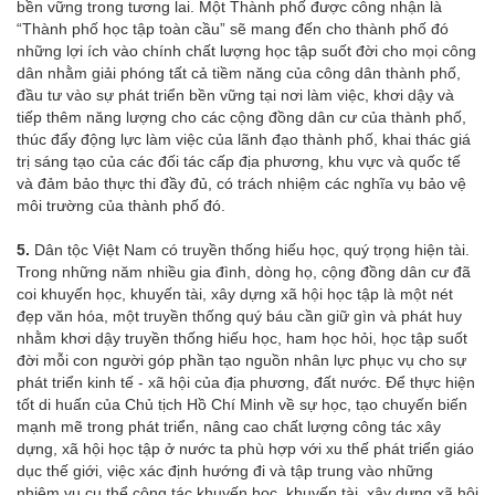
bền vững trong tương lai. Một Thành phố được công nhận là
“Thành phố học tập toàn cầu” sẽ mang đến cho thành phố đó
những lợi ích vào chính chất lượng học tập suốt đời cho mọi công
dân nhằm giải phóng tất cả tiềm năng của công dân thành phố,
đầu tư vào sự phát triển bền vững tại nơi làm việc, khơi dậy và
tiếp thêm năng lượng cho các cộng đồng dân cư của thành phố,
thúc đẩy động lực làm việc của lãnh đạo thành phố, khai thác giá
trị sáng tạo của các đối tác cấp địa phương, khu vực và quốc tế
và đảm bảo thực thi đầy đủ, có trách nhiệm các nghĩa vụ bảo vệ
môi trường của thành phố đó.
5.
Dân tộc Việt Nam có truyền thống hiếu học, quý trọng hiện tài.
Trong những năm nhiều gia đình, dòng họ, cộng đồng dân cư đã
coi khuyến học, khuyến tài, xây dựng xã hội học tập là một nét
đẹp văn hóa, một truyền thống quý báu cần giữ gìn và phát huy
nhằm khơi dậy truyền thống hiếu học, ham học hỏi, học tập suốt
đời mỗi con người góp phần tạo nguồn nhân lực phục vụ cho sự
phát triển kinh tế - xã hội của địa phương, đất nước. Để thực hiện
tốt di huấn của Chủ tịch Hồ Chí Minh về sự học, tạo chuyến biến
mạnh mẽ trong phát triển, nâng cao chất lượng công tác xây
dựng, xã hội học tập ở nước ta phù hợp với xu thế phát triển giáo
dục thế giới, việc xác định hướng đi và tập trung vào những
nhiệm vụ cụ thể công tác khuyến học, khuyến tài, xây dựng xã hội