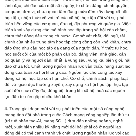
lãnh đạo, chỉ đạo của một số cấp ủy, tổ chức đảng, chính quyền,
cơ quan, đơn vị, chưa quan tâm đúng mức đến xây dựng xã hội
học tập, nhận thức về vai trò của xã hội học tập đối với sự phát
triển bền vững của cơ quan, đơn vị, địa phương và quốc gia. Việc
triển khai xây dựng các mô hình học tập trong xã hội còn chậm,
chưa thật đồng đều trong cả nước. Cơ sở vật chất, đội ngũ, tài
chính của nhiều trung tâm học tập cộng đồng còn khó khăn, chưa
đáp ứng nhu cầu học tập đa dạng của người dân. Ý thức tự học,
học suốt đời của một bộ phận cán bộ, đảng viên, nhà giáo, cán
bộ quản lý và người dân, nhất là vùng sâu, vùng xa, biên giới, hải
đảo chưa tốt. Chất lượng nguồn nhân lực vẫn thấp, năng suất lao
động của toàn xã hội không cao. Nguồn lực cho công tác xây
dựng xã hội học tập còn hạn chế. Cơ chế, chính sách, pháp luật
đối với giáo dục thường xuyên, xây dựng xã hội học tập, học tập
suốt đời chưa đầy đủ, đồng bộ, trong khi xã hội hoá các nguồn
lực đầu tư còn gặp nhiều khó khăn.
4.
Trong giai đoạn mới với sự phát triển của một số công nghệ
mang tính đột phá trong cuộc Cách mạng công nghiệp lần thứ tư
(trí tuệ nhân tạo-AI, mạng 5G,..) đưa đến những
ngành, nghề
mới, xuất hiện nhiều kỹ năng mới đòi hỏi phải có ở người lao
động để có thể cạnh tranh về chất lượng nguồn nhân lực với các