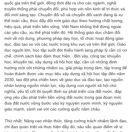
quốc gia trên thế giới, đồng thời đặt ra cho các ngành, nghề
truyền thống phải chuyển đổi, phù hợp với nền kinh tế tri thức và
đổi mới sáng tạo. Chuyển đổi số và chuyển đổi xanh đang là xu
thế toàn cầu, thúc đẩy đổi mới giáo dục theo hướng chất lượng,
hiệu quả, phát triển bền vững. Việt Nam không thể đứng ngoài
các yêu cầu, xu thế phát triển đó. Hệ thống giáo dục chậm đổi
mới về nội dung, phương pháp dạy học, tổ chức hoạt động giáo
dục, đào tạo so với các nước trong khu vực và trên thế giới. Giáo
dục người lớn, học tập suốt đời thiếu hành lang pháp lý cần có cơ
chế, chính sách bảo đảm thực hiện…Bởi vậy, công tác khuyến
học, khuyến tài, xây dựng xã hội học tập, cần có những định
hướng mới với những nhiệm vụ, giải pháp trọng tâm, tập trung để
hoàn thành được các mục tiêu xây dựng xã hội học tập đến năm
2030, tạo đột phá chiến lược về giáo dục và đào tạo, tạo nguồn
nhân lượng nguồn nhân lực, xây dựng con người xã hội chủ
nghĩa, yếu tố cốt lõi quyết định sự phát triển của đất nước, đáp
ứng yêu cầu phát triển bền vững đất nước trong giai đoạn mới,
đưa đất nước vững bước vào kỷ nguyên vươn mình, kỷ nguyên
giàu mạnh, sánh vai với các cường quốc năm châu.
Thứ nhất,
Nâng cao nhận thức, tăng cường trách nhiệm lãnh đạo,
chỉ đạo quán triệt và thực hiện đầy đủ, sâu sắc quan điểm về vị