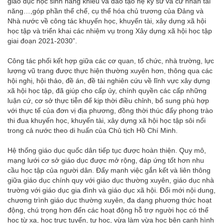
giáo dục học sinh năng khiếu và đào tạo hệ kỹ sư và cử nhân tài
năng…,góp phần thể chế, cụ thể hóa chủ trương của Đảng và
Nhà nước về công tác khuyến học, khuyến tài, xây dựng xã hội
học tập và triển khai các nhiệm vụ trong Xây dựng xã hội học tập
giai đoạn 2021-2030”.
Công tác phối kết hợp giữa các cơ quan, tổ chức, nhà trường, lực
lượng vũ trang được thực hiện thường xuyên hơn, thông qua các
hội nghị, hội thảo, đề án, đề tài nghiên cứu về lĩnh vực xây dựng
xã hội học tập, đã giúp cho cấp ủy, chính quyền các cấp những
luận cứ, cơ sở thực tiễn để kịp thời điều chỉnh, bổ sung phù hợp
với thực tế của đơn vị địa phương, đồng thời thúc đẩy phong trào
thi đua khuyến học, khuyến tài, xây dựng xã hội học tập sôi nổi
trong cả nước theo di huấn của Chủ tịch Hồ Chí Minh.
Hệ thống giáo dục quốc dân tiếp tục được hoàn thiện. Quy mô,
mạng lưới cơ sở giáo dục được mở rộng, đáp ứng tốt hơn nhu
cầu học tập của người dân. Đẩy mạnh việc gắn kết và liên thông
giữa giáo dục chính quy với giáo dục thường xuyên, giáo dục nhà
trường với giáo dục gia đình và giáo dục xã hội. Đổi mới nội dung,
chương trình giáo dục thường xuyên, đa dạng phương thức hoạt
động, chú trọng hơn đến các hoạt động hỗ trợ người học có thể
học từ xa, học trực tuyến, tự học, vừa làm vừa học bên cạnh hình