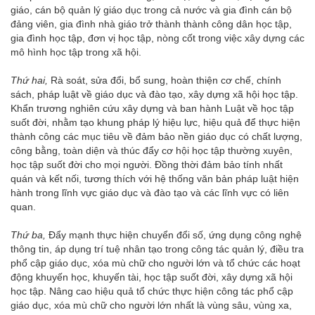
giáo, cán bộ quản lý giáo dục trong cả nước và gia đình cán bộ
đảng viên, gia đình nhà giáo trở thành thành công dân học tập,
gia đình học tập, đơn vị học tập, nòng cốt trong việc xây dựng các
mô hình học tập trong xã hội.
Thứ hai,
Rà soát, sửa đổi, bổ sung, hoàn thiện cơ chế, chính
sách, pháp luật về giáo dục và đào tạo, xây dựng xã hội học tập.
Khẩn trương nghiên cứu xây dựng và ban hành Luật về học tập
suốt đời, nhằm tạo khung pháp lý hiệu lực, hiệu quả để thực hiện
thành công các mục tiêu về đảm bảo nền giáo dục có chất lượng,
công bằng, toàn diện và thúc đẩy cơ hội học tập thường xuyên,
học tập suốt đời cho mọi người. Đồng thời đảm bảo tính nhất
quán và kết nối, tương thích với hệ thống văn bản pháp luật hiện
hành trong lĩnh vực giáo dục và đào tạo và các lĩnh vực có liên
quan.
Thứ ba,
Đẩy mạnh thực hiện chuyển đổi số, ứng dụng công nghệ
thông tin, áp dụng trí tuệ nhân tạo trong công tác quản lý, điều tra
phổ cập giáo dục, xóa mù chữ cho người lớn và tổ chức các hoạt
động khuyến học, khuyến tài, học tập suốt đời, xây dựng xã hội
học tập. Nâng cao hiệu quả tổ chức thực hiện công tác phổ cập
giáo dục, xóa mù chữ cho người lớn nhất là vùng sâu, vùng xa,