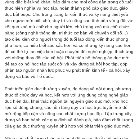
vùng đặc biệt khó khăn, bảo đảm cho mọi công dân trong độ tuổi
thực hiện nghĩa vụ học tập, hoàn thành phổ cập giáo dục, giáo
dục bắt buộc. Chú trọng trang bị kiến thức và kỹ năng thiết yếu
cho người mới biết chữ, duy trì và nâng cao tính bền vững đối với
kết quả xoá mù chữ cho người lớn, chú trọng xoá mù chữ chức
năng (công nghệ thông tin, tri thức cơ bản về chuyển đổi số…)
tạo điều kiện cho người trong độ tuổi lao động kiến thức phong
phú hơn, có hiểu biết sâu sắc hơn và có những kỹ năng cao hơn
để có thể tự tạo việc làm hoặc chuyển đổi nghề nghiệp, thích ứng
với những thay đổi của xã hội. Phát triển hệ thống giáo dục mở
để tạo cơ hội học tập suốt đời và xây dựng xã hội học tập, góp
phần tạo nguồn nhân lực phục vụ phát triển kinh tế - xã hội, xây
dựng và bảo vệ Tổ quốc.
Phát triển giáo dục thường xuyên, đa dạng về nội dung, phương
thức tổ chức dạy và học, kết hợp với ứng dụng công nghệ giáo
dục hiện đại, khai thác nguồn tài nguyên giáo dục mở, kho học
liệu số dùng chung, các nền tảng dạy và học trực tuyến mở để
mở rộng tiếp cận và nâng cao chất lượng học tập. Tập trung xây
dựng và ban hành các quy định về đánh giá, bảo đảm chất lượng
của giáo dục thường xuyên phù hợp với phát triển giáo dục mở.
Nâng cao chất lượng hiệu quả hoạt động các thiết chế giáo dục