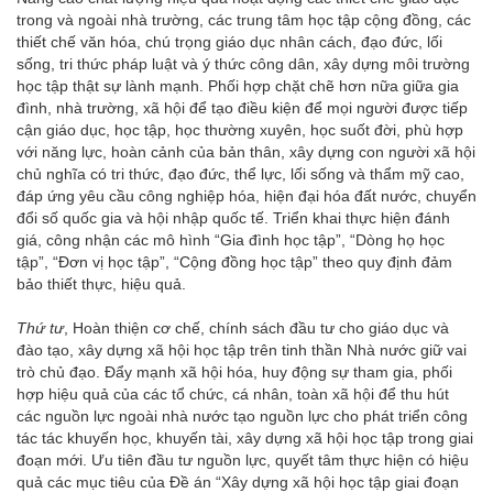
trong và ngoài nhà trường, các trung tâm học tập cộng đồng, các
thiết chế văn hóa, chú trọng giáo dục nhân cách, đạo đức, lối
sống, tri thức pháp luật và ý thức công dân, xây dựng môi trường
học tập thật sự lành mạnh. Phối hợp chặt chẽ hơn nữa giữa gia
đình, nhà trường, xã hội để tạo điều kiện để mọi người được tiếp
cận giáo dục, học tập, học thường xuyên, học suốt đời, phù hợp
với năng lực, hoàn cảnh của bản thân, xây dựng con người xã hội
chủ nghĩa có tri thức, đạo đức, thể lực, lối sống và thẩm mỹ cao,
đáp ứng yêu cầu công nghiệp hóa, hiện đại hóa đất nước, chuyển
đổi số quốc gia và hội nhập quốc tế. Triển khai thực hiện đánh
giá, công nhận các mô hình “Gia đình học tập”, “Dòng họ học
tập”, “Đơn vị học tập”, “Cộng đồng học tập” theo quy định đảm
bảo thiết thực, hiệu quả.
Thứ tư
, Hoàn thiện cơ chế, chính sách đầu tư cho giáo dục và
đào tạo, xây dựng xã hội học tập trên tinh thần Nhà nước giữ vai
trò chủ đạo. Đẩy mạnh xã hội hóa, huy động sự tham gia, phối
hợp hiệu quả của các tổ chức, cá nhân, toàn xã hội để thu hút
các nguồn lực ngoài nhà nước tạo nguồn lực cho phát triển công
tác tác khuyến học, khuyến tài, xây dựng xã hội học tập trong giai
đoạn mới. Ưu tiên đầu tư nguồn lực, quyết tâm thực hiện có hiệu
quả các mục tiêu của Đề án “Xây dựng xã hội học tập giai đoạn