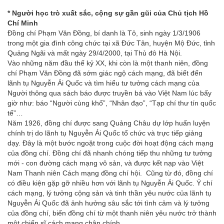
* Người học trò xuất sắc, cộng sự gần gũi của Chủ tịch Hồ
Chí Minh
Đồng chí Phạm Văn Đồng, bí danh là Tô, sinh ngày 1/3/1906
trong một gia đình công chức tại xã Đức Tân, huyện Mộ Đức, tỉnh
Quảng Ngãi và mất ngày 29/4/2000, tại Thủ đô Hà Nội.
Vào những năm đầu thế kỷ XX, khi còn là một thanh niên, đồng
chí Phạm Văn Đồng đã sớm giác ngộ cách mạng, đã biết đến
lãnh tụ Nguyễn Ái Quốc và tìm hiểu tư tưởng cách mạng của
Người thông qua sách báo được truyền bá vào Việt Nam lúc bấy
giờ như: báo “Người cùng khổ”, “Nhân đạo”, “Tạp chí thư tín quốc
tế”…
Năm 1926, đồng chí được sang Quảng Châu dự lớp huấn luyện
chính trị do lãnh tụ Nguyễn Ái Quốc tổ chức và trực tiếp giảng
dạy. Đây là một bước ngoặt trong cuộc đời hoạt động cách mạng
của đồng chí. Đồng chí đã nhanh chóng tiếp thu những tư tưởng
mới - con đường cách mạng vô sản, và được kết nạp vào Việt
Nam Thanh niên Cách mạng đồng chí hội. Cũng từ đó, đồng chí
có điều kiện gặp gỡ nhiều hơn với lãnh tụ Nguyễn Ái Quốc. Ý chí
cách mạng, lý tưởng cộng sản và tinh thần yêu nước của lãnh tụ
Nguyễn Ái Quốc đã ảnh hưởng sâu sắc tới tình cảm và lý tưởng
của đồng chí, biến đồng chí từ một thanh niên yêu nước trở thành
một chiến sĩ cách mạng chân chính.