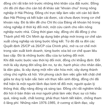
đồng chí rất trăn trở trước những khó khăn của đất nước. Đồng
chí đã chỉ đạo cho cán bộ đi khảo sát “khoán chui” trong nông
nghiệp ở Hải Phòng. Đồng chí trực tiếp làm việc với cán bộ lãnh
đạo Hải Phòng và kết luận cái được, cái chưa được trong cơ chế
khoán này. Đó là tiền đề cho Chỉ thị của Đảng về khoán hộ trong
nông nghiệp ở thời kỳ đổi mới, một cứu cánh cho nền nông
nghiệp nước nhà. Cũng thời gian này, đồng chí đã đồng ý cho
Thành phố Hồ Chí Minh áp dụng biện pháp mới trong cơ chế sản
xuất công nghiệp và từng bước tổng kết. Từ đó đã ra đời các
Quyết định 25/CP và 26/CP của Chính phủ, mở ra cơ chế mới
trong sản xuất kinh doanh, từng bước xóa bỏ cơ chế quan liêu
bao cấp. Đó là những bước đầu của tư tưởng đổi mới.
Khi đất nước bước vào thời kỳ đổi mới, đồng chí khẳng định: Đổi
mới là xây dựng đời sống ấm no, tự do, hạnh phúc cho nhân dân,
là dân giàu, là xây dựng một nền văn hóa mới, xây dựng thành
công chủ nghĩa xã hội. Với phong cách làm việc gắn kết chặt chẽ
giữa tư duy lý luận sắc bén với thực tiễn sinh động, đồng chí đã
thể hiện là một người lãnh đạo kinh tế đổi mới, người quản lý
thông thái, đầy năng động và sáng tạo. Đồng chí rất nghiêm khắc
đòi hỏi ở bản thân và mọi người phải làm việc thực sự có hiệu
quả, năng suất, chất lượng; phải thực hành tiết kiệm, chống tham
ô lãng phí. Những năm 1976-1985, ở cương vị lãnh đạo, xây