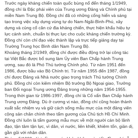
Trước ngày kháng chiến toàn quốc bùng nổ đến tháng 1/1949,
đồng chí là Đặc phái viên của Trung ương Đảng và Chính phủ tại
miền Nam Trung Bộ. Đồng chí đã có những cống hiến và sáng
tạo trong việc xây dựng vùng tự do Nam-Ngãi-Bình-Phú, xây
dựng và củng cố căn cứ địa kháng chiến, thực hiện khẩu hiệu tự
lực cánh sinh, chuẩn bị thực lực cho cuộc kháng chiến trường kỳ.
Đồng chí còn chỉ đạo việc thành lập và trực tiếp giảng dạy tại
Trường Trung học Bình dân Nam Trung Bộ.
Khoảng tháng 2/1949, đồng chí được điều động trở lại công tác
tại Việt Bắc được bổ sung làm Ủy viên Ban Chấp hành Trung
ương, sau đó là Phó Thủ tướng Chính phủ. Từ năm 1951 đến
1986, được bầu vào Bộ Chính trị. Từ năm 1955 đến 1987, đồng
chí được Đảng và Nhà nước giao trọng trách Thủ tướng Chính
phủ. Đồng chí còn kiêm nhiệm Bộ trưởng Bộ Ngoại giao, Trưởng
ban Đối ngoại Trung ương Đảng trong những năm 1954-1955.
Trong thời gian từ 1986-1997, đồng chí là Cố vấn Ban Chấp hành
Trung ương Đảng. Dù ở cương vị nào, đồng chí cũng hoàn thành
xuất sắc nhiệm vụ và giữ cách sống mẫu mực của một đảng viên
cộng sản chân chính theo tấm gương của Chủ tịch Hồ Chí Minh.
Đồng chí luôn là tấm gương mẫu mực về một người cán bộ lãnh
đạo, tận tâm tận lực, vì dân, vì nước, liên khiết, khiêm tốn, giản dị,
gần gũi với nhân dân.