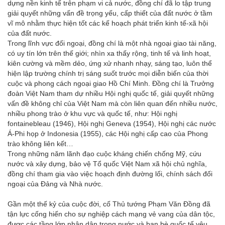
dựng nền kinh tế trên phạm vi cả nước, đồng chí đã lo tập trung
giải quyết những vấn đề trọng yếu, cấp thiết của đất nước ở tầm
vĩ mô nhằm thực hiện tốt các kế hoạch phát triển kinh tế-xã hội
của đất nước.
Trong lĩnh vực đối ngoại, đồng chí là một nhà ngoại giao tài năng,
có uy tín lớn trên thế giới; nhìn xa thấy rộng, tinh tế và linh hoạt,
kiên cường và mềm dẻo, ứng xử nhanh nhạy, sáng tạo, luôn thể
hiện lập trường chính trị sáng suốt trước mọi diễn biến của thời
cuộc và phong cách ngoại giao Hồ Chí Minh. Đồng chí là Trưởng
đoàn Việt Nam tham dự nhiều Hội nghị quốc tế, giải quyết những
vấn đề không chỉ của Việt Nam mà còn liên quan đến nhiều nước,
nhiều phong trào ở khu vực và quốc tế, như: Hội nghị
fontainebleau (1946), Hội nghị Geneva (1954), Hội nghị các nước
Á-Phi họp ở Indonesia (1955), các Hội nghị cấp cao của Phong
trào không liên kết…
Trong những năm lãnh đạo cuộc kháng chiến chống Mỹ, cứu
nước và xây dựng, bảo vệ Tổ quốc Việt Nam xã hội chủ nghĩa,
đồng chí tham gia vào việc hoạch định đường lối, chính sách đối
ngoại của Đảng và Nhà nước.
Gần một thế kỷ của cuộc đời, cố Thủ tướng Phạm Văn Đồng đã
tận lực cống hiến cho sự nghiệp cách mạng vẻ vang của dân tộc,
được các tầng lớp nhân dân trong nước và bạn bè quốc tế yêu