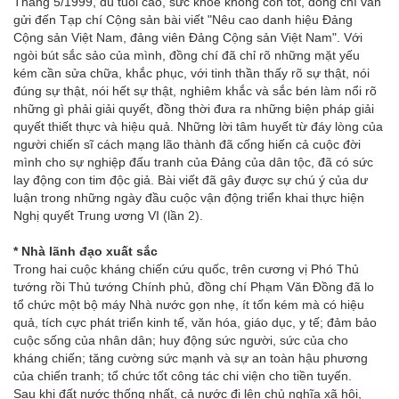
Tháng 5/1999, dù tuổi cao, sức khỏe không còn tốt, đồng chí vẫn
gửi đến Tạp chí Cộng sản bài viết "Nêu cao danh hiệu Đảng
Cộng sản Việt Nam, đảng viên Đảng Cộng sản Việt Nam". Với
ngòi bút sắc sảo của mình, đồng chí đã chỉ rõ những mặt yếu
kém cần sửa chữa, khắc phục, với tinh thần thấy rõ sự thật, nói
đúng sự thật, nói hết sự thật, nghiêm khắc và sắc bén làm nổi rõ
những gì phải giải quyết, đồng thời đưa ra những biện pháp giải
quyết thiết thực và hiệu quả. Những lời tâm huyết từ đáy lòng của
người chiến sĩ cách mạng lão thành đã cống hiến cả cuộc đời
mình cho sự nghiệp đấu tranh của Đảng của dân tộc, đã có sức
lay động con tim độc giả. Bài viết đã gây được sự chú ý của dư
luận trong những ngày đầu cuộc vận động triển khai thực hiện
Nghị quyết Trung ương VI (lần 2).
* Nhà lãnh đạo xuất sắc
Trong hai cuộc kháng chiến cứu quốc, trên cương vị Phó Thủ
tướng rồi Thủ tướng Chính phủ, đồng chí Phạm Văn Đồng đã lo
tổ chức một bộ máy Nhà nước gọn nhẹ, ít tốn kém mà có hiệu
quả, tích cực phát triển kinh tế, văn hóa, giáo dục, y tế; đảm bảo
cuộc sống của nhân dân; huy động sức người, sức của cho
kháng chiến; tăng cường sức mạnh và sự an toàn hậu phương
của chiến tranh; tổ chức tốt công tác chi viện cho tiền tuyến.
Sau khi đất nước thống nhất, cả nước đi lên chủ nghĩa xã hội,