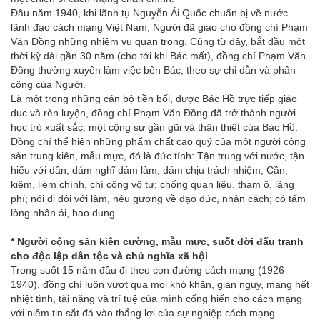
Đầu năm 1940, khi lãnh tụ Nguyễn Ái Quốc chuẩn bị về nước
lãnh đạo cách mạng Việt Nam, Người đã giao cho đồng chí Phạm
Văn Đồng những nhiệm vụ quan trọng. Cũng từ đây, bắt đầu một
thời kỳ dài gần 30 năm (cho tới khi Bác mất), đồng chí Phạm Văn
Đồng thường xuyên làm việc bên Bác, theo sự chỉ dẫn và phân
công của Người.
Là một trong những cán bộ tiền bối, được Bác Hồ trực tiếp giáo
dục và rèn luyện, đồng chí Phạm Văn Đồng đã trở thành người
học trò xuất sắc, một cộng sự gần gũi và thân thiết của Bác Hồ.
Đồng chí thể hiện những phẩm chất cao quý của một người cộng
sản trung kiên, mẫu mực, đó là đức tính: Tận trung với nước, tận
hiếu với dân; dám nghĩ dám làm, dám chịu trách nhiệm; Cần,
kiệm, liêm chính, chí công vô tư; chống quan liêu, tham ô, lãng
phí; nói đi đôi với làm, nêu gương về đạo đức, nhân cách; có tấm
lòng nhân ái, bao dung…
* Người cộng sản kiên cường, mẫu mực, suốt đời đấu tranh
cho độc lập dân tộc và chủ nghĩa xã hội
Trong suốt 15 năm đầu đi theo con đường cách mạng (1926-
1940), đồng chí luôn vượt qua mọi khó khăn, gian nguy, mang hết
nhiệt tình, tài năng và trí tuệ của mình cống hiến cho cách mạng
với niềm tin sắt đá vào thắng lợi của sự nghiệp cách mạng.