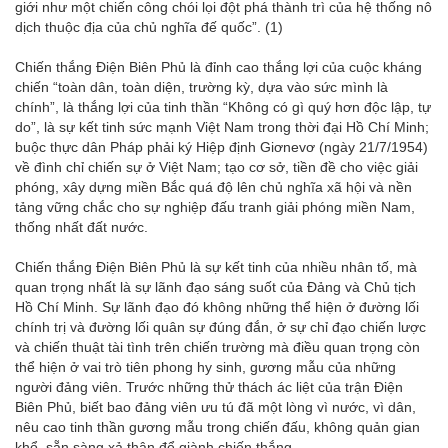
giới như một chiến công chói lọi đột phá thành trì của hệ thống nô
dịch thuộc địa của chủ nghĩa đế quốc”. (1)
Chiến thắng Điện Biên Phủ là đỉnh cao thắng lợi của cuộc kháng
chiến “toàn dân, toàn diện, trường kỳ, dựa vào sức mình là
chính”, là thắng lợi của tinh thần “Không có gì quý hơn độc lập, tự
do”, là sự kết tinh sức mạnh Việt Nam trong thời đại Hồ Chí Minh;
buộc thực dân Pháp phải ký Hiệp định Giơnevơ (ngày 21/7/1954)
về đình chỉ chiến sự ở Việt Nam; tạo cơ sở, tiền đề cho việc giải
phóng, xây dựng miền Bắc quá độ lên chủ nghĩa xã hội và nền
tảng vững chắc cho sự nghiệp đấu tranh giải phóng miền Nam,
thống nhất đất nước.
Chiến thắng Điện Biên Phủ là sự kết tinh của nhiều nhân tố, mà
quan trọng nhất là sự lãnh đạo sáng suốt của Đảng và Chủ tịch
Hồ Chí Minh. Sự lãnh đạo đó không những thể hiện ở đường lối
chính trị và đường lối quân sự đúng đắn, ở sự chỉ đạo chiến lược
và chiến thuật tài tình trên chiến trường mà điều quan trọng còn
thể hiện ở vai trò tiên phong hy sinh, gương mẫu của những
người đảng viên. Trước những thử thách ác liệt của trận Điện
Biên Phủ, biết bao đảng viên ưu tú đã một lòng vì nước, vì dân,
nêu cao tinh thần gương mẫu trong chiến đấu, không quản gian
khổ, sẵn sàng xả thân để giành chiến thắng.