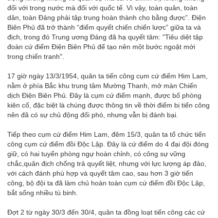
đối với trong nước mà đối với quốc tế. Vì vậy, toàn quân, toàn
dân, toàn Đảng phải tập trung hoàn thành cho bằng được”. Điện
Biên Phủ đã trở thành “điểm quyết chiến chiến lược” giữa ta và
địch, trong đó Trung ương Đảng đã hạ quyết tâm: "Tiêu diệt tập
đoàn cứ điểm Điện Biên Phủ để tạo nên một bước ngoặt mới
trong chiến tranh".
17 giờ ngày 13/3/1954, quân ta tiến công cụm cứ điểm Him Lam,
nằm ở phía Bắc khu trung tâm Mường Thanh, mở màn Chiến
dịch Điện Biên Phủ. Đây là cụm cứ điểm mạnh, được bố phòng
kiên cố, đặc biệt là chúng được thông tin về thời điểm bị tiến công
nên đã có sự chủ động đối phó, nhưng vẫn bị đánh bại.
Tiếp theo cụm cứ điểm Him Lam, đêm 15/3, quân ta tổ chức tiến
công cụm cứ điểm đồi Độc Lập. Đây là cứ điểm do 4 đại đội đóng
giữ, có hai tuyến phòng ngự hoàn chỉnh, có công sự vững
chắc,quân địch chống trả quyết liệt, nhưng với lực lượng áp đảo,
với cách đánh phù hợp và quyết tâm cao, sau hơn 3 giờ tiến
công, bộ đội ta đã làm chủ hoàn toàn cụm cứ điểm đồi Độc Lập,
bắt sống nhiều tù binh.
Đợt 2 từ ngày 30/3 đến 30/4, quân ta đồng loạt tiến công các cứ