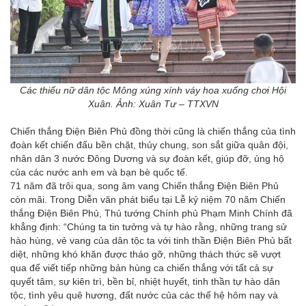
Các thiếu nữ dân tộc Mông xúng xính váy hoa xuống chơi Hội
Xuân. Ảnh: Xuân Tư – TTXVN
Chiến thắng Điện Biên Phủ đồng thời cũng là chiến thắng của tình
đoàn kết chiến đấu bền chặt, thủy chung, son sắt giữa quân đội,
nhân dân 3 nước Đông Dương và sự đoàn kết, giúp đỡ, ủng hộ
của các nước anh em và bạn bè quốc tế.
71 năm đã trôi qua, song âm vang Chiến thắng Điện Biên Phủ
còn mãi. Trong Diễn văn phát biểu tại Lễ kỷ niệm 70 năm Chiến
thắng Điện Biên Phủ, Thủ tướng Chính phủ Phạm Minh Chính đã
khẳng định: “Chúng ta tin tưởng và tự hào rằng, những trang sử
hào hùng, vẻ vang của dân tộc ta với tinh thần Điện Biên Phủ bất
diệt, những khó khăn được tháo gỡ, những thách thức sẽ vượt
qua để viết tiếp những bản hùng ca chiến thắng với tất cả sự
quyết tâm, sự kiên trì, bền bỉ, nhiệt huyết, tinh thần tự hào dân
tộc, tình yêu quê hương, đất nước của các thế hệ hôm nay và