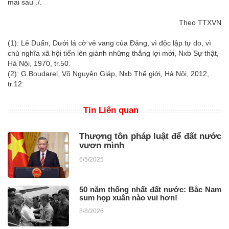
mai sau”./.
Theo TTXVN
(1): Lê Duẩn, Dưới lá cờ vẻ vang của Đảng, vì độc lập tự do, vì
chủ nghĩa xã hội tiến lên giành những thắng lợi mới, Nxb Sự thật,
Hà Nội, 1970, tr.50.
(2): G.Boudarel, Võ Nguyên Giáp, Nxb Thế giới, Hà Nội, 2012,
tr.12.
Tin Liên quan
Thượng tôn pháp luật để đất nước
vươn mình
6/5/2025
50 năm thống nhất đất nước: Bắc Nam
sum họp xuân nào vui hơn!
8/8/2026