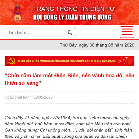
TRANG THÔNG TIN ĐIỆN TỬ
HỘI ĐỒNG LÝ LUẬN TRUNG ƯƠNG
Thứ Bảy, ngày 08 tháng 08 năm 2026
“Chín năm làm một Điện Biên, nên vành hoa đỏ, nên
thiên sử vàng”
Ngày phát hành: 08/05/2025
Cách đây 71 năm, ngày 7/5/1954, trải qua “năm mươi sáu ngày
đêm khoét núi, ngủ hầm, mưa dầm, cơm vắt/ Máu trộn bùn non/
Gan không núng/ Chí không mòn…”, với “đôi chân đất”, tinh thần
thép và ý chí chiến đấu quật cường của quân và dân ta, Chiến