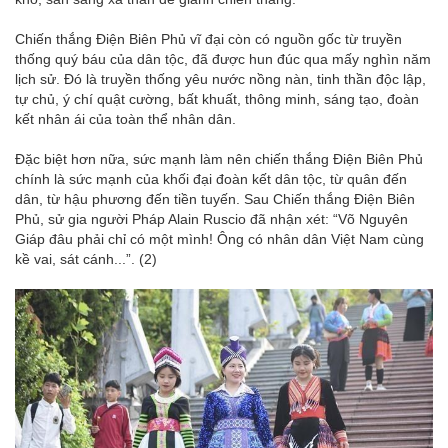
Chiến thắng Điện Biên Phủ vĩ đại còn có nguồn gốc từ truyền
thống quý báu của dân tộc, đã được hun đúc qua mấy nghìn năm
lịch sử. Đó là truyền thống yêu nước nồng nàn, tinh thần độc lập,
tự chủ, ý chí quật cường, bất khuất, thông minh, sáng tạo, đoàn
kết nhân ái của toàn thể nhân dân.
Đặc biệt hơn nữa, sức mạnh làm nên chiến thắng Điện Biên Phủ
chính là sức mạnh của khối đại đoàn kết dân tộc, từ quân đến
dân, từ hậu phương đến tiền tuyến. Sau Chiến thắng Điện Biên
Phủ, sử gia người Pháp Alain Ruscio đã nhận xét: “Võ Nguyên
Giáp đâu phải chỉ có một mình! Ông có nhân dân Việt Nam cùng
kề vai, sát cánh...”. (2)