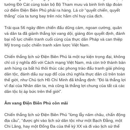
tướng Đờ Cát cùng toàn bộ Bộ Tham mưu và binh lính tập đoàn
cứ điểm Điện Biên Phủ phải ra hàng. Lá cờ “quyết chiến, quyết
thắng” của ta tung bay trên nóc hầm chỉ huy của địch.
Trải qua 56 ngày đêm chiến đấu dũng cảm, ngoan cường, quân
và dân ta đã giành thắng lợi vang dội, giáng đòn quyết định, đánh
bại nỗ lực chiến tranh cuối cùng của thực dân Pháp và can thiệp
Mỹ trong cuộc chiến tranh xâm lược Việt Nam.
Chiến thắng lịch sử Điện Biên Phủ là một sự kiện trọng đại, không
chỉ có ý nghĩa đối với Cách mạng Việt Nam, mà còn trở thành bản
anh hùng ca bất hủ thôi thúc các phong trào đấu tranh giải phóng
dân tộc, đánh dấu sự sụp đổ của chủ nghĩa thực dân cũ trên toàn
thế giới, như Chủ tịch Hồ Chí Minh đã khẳng định: "Đó là thắng lợi
vĩ đại của Nhân dân ta, mà cũng là thắng lợi chung của tất cả các
dân tộc bị áp bức trên thế giới".
Âm vang Điện Biên Phủ còn mãi
Chiến thắng lịch sử Điện Biên Phủ “lừng lẫy năm châu, chấn động
địa cầu”, “được ghi vào lịch sử dân tộc như một Bạch Đằng, một
Chi Lăng, hay một Đống Đa của thế kỷ XX và đi vào lịch sử thế