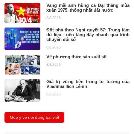
Vang mãi anh hùng ca Đại thắng mùa
xuân 1975, thống nhất đất nước
8/8/2026
Đột phá theo Nghị quyết 57: Trung tâm
dữ liệu - nền tảng đẩy nhanh quá trình
chuyển đổi số
8/8/2026
Về phương thức sản xuất số
8/8/2026
Giá trị vững bền trong tư tưởng của
Vlađimia Ilich Lênin
8/8/2026
Góp ý về nội dung bài viết