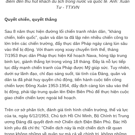
điểm đến thu hút khách du lịch trong nước và quốc tế. Ảnh: Xuân
Tư - TTXVN
Quyết chiến, quyết thắng
Sau 8 năm thực hiện đường lối chiến tranh nhân dân, “kháng
chiến, kiến quốc”, quân và dân ta đã lập nên nhiều chiến công to
lớn trên các chiến trường, đẩy thực dân Pháp ngày càng lún sâu
vào thế bị động. Với tham vọng xoay chuyển tình thế, tháng
7/1953 thực dân Pháp thực hiện Kế hoạch Nava, hòng tập trung
binh lực, giành thắng lợi trong vòng 18 tháng. Đây là nỗ lực tiếp
tục đẩy mạnh chiến tranh của Pháp được Mỹ giúp sức. Tuy nhiên,
dưới sự lãnh đạo, chỉ đạo sáng suốt, tài tình của Đảng, quân và
dân ta đã phát huy quyền chủ động, tiến hành cuộc tiến công
chiến lược Đông Xuân 1953-1954, đẩy địch càng lún sâu vào thế
bị động, phải tập trung quân lên Điện Biên Phủ để thực hiện cuộc
giao chiến chiến lược ngoài kế hoạch.
Trên cơ sở phân tích, đánh giá tình hình chiến trường, thế và lực
của ta, ngày 6/12/1953, Chủ tịch Hồ Chí Minh, Bộ Chính trị Trung
ương Đảng đã quyết định mở Chiến dịch Điện Biên Phủ. Bác Hồ
kính yêu đã chỉ thị: “Chiến dịch này là một chiến dịch rất quan
trọng không những về quân sự mà cả về chính trị, không những