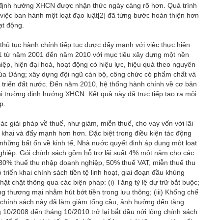
g định hướng XHCN được nhận thức ngày càng rõ hơn. Quá trình
việc ban hành một loạt đạo luật
[2]
đã từng bước hoàn thiện hơn
ạt động.
 thủ tục hành chính tiếp tục được đẩy mạnh với việc thực hiện
n 1 từ năm 2001 đến năm 2010 với mục tiêu xây dựng một nền
ệp, hiện đại hoá, hoạt động có hiệu lực, hiệu quả theo nguyên
a Đảng; xây dựng đội ngũ cán bộ, công chức có phẩm chất và
 triển đất nước. Đến năm 2010, hệ thống hành chính về cơ bản
hị trường định hướng XHCN. Kết quả này đã trực tiếp tạo ra môi
p.
ác giải pháp về thuế, như giảm, miễn thuế, cho vay vốn với lãi
ển khai và đẩy mạnh hơn hơn. Đặc biệt trong điều kiện tác động
hững bất ổn về kinh tế, Nhà nước quyết định áp dụng một loạt
hiệp. Gói chính sách gồm hỗ trợ lãi suất 4% một năm cho các
 30% thuế thu nhập doanh nghiệp, 50% thuế VAT, miễn thuế thu
 triển khai chính sách tiền tệ linh hoạt, giai đoạn đầu khủng
t chặt thông qua các biện pháp: (i) Tăng tỷ lệ dự trữ bắt buộc;
ng thương mại nhằm hút bớt tiền trong lưu thông; (iii) Khống chế
 chính sách này đã làm giảm tổng cầu, ảnh hưởng đến tăng
 10/2008 đến tháng 10/2010 trở lại bắt đầu nới lỏng chính sách