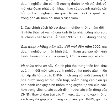
doanh nghiệp cần có môi trường thuận lợi về thể chế, v
mỗi giai đoạn phát triển khác nhau của doanh nghiệp cũ
hỗ trợ doanh nghiệp hiệu quả. Bài viết này khái quát các
trong gần 40 năm đổi mới ở Việt Nam
1.
Các chính sách hỗ trợ doanh nghiệp những năm đổi mới 
là nhận thức về vai trò của kinh tế tư nhân cũng như sự
tài chính - tiền tệ châu Á năm 1997 - 1998, khủng hoản
Giai đoạn những năm đầu đổi mới đến năm 2000
, cá
doanh nghiệp tư nhân hình thành, tham gia vào nền kin
trình chuyển đổi cơ chế quản lý. Có thể nêu một số chín
Về chính sách cơ cấu,
Chính phủ tập trung triển khai th
quá trình đổi mới, các doanh nghiệp nhà nước gặp nhiều
nghiệp đã hỗ trợ các DNNN thích ứng với môi trường ki
nhà nước sang sở hữu hỗn hợp, nhằm nâng cao hiệu quả
ban hành các quy định nhằm tăng quyền tự chủ của các 
hơn trong việc ra các quyết định trước các biến động của 
DNNN, thay vì dàn trải các lĩnh vực, tập trung vào những
sách này đã góp phần nâng cao hiệu quả DNNN, giảm bớ