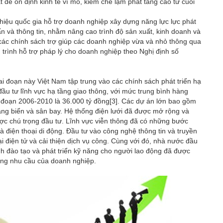
ặt để ổn định kinh tế vĩ mô, kiềm chế lạm phát tăng cao từ cuối
hiệu quốc gia hỗ trợ doanh nghiệp xây dựng năng lực lực phát
ấn và thông tin, nhằm nâng cao trình độ sản xuất, kinh doanh và
 các chính sách trợ giúp các doanh nghiệp vừa và nhỏ thông qua
trình hỗ trợ pháp lý cho doanh nghiệp theo Nghị định số
i đoạn này Việt Nam tập trung vào các chính sách phát triển hạ
u tư lĩnh vực hạ tầng giao thông, với mức trung bình hàng
 đoạn 2006-2010 là 36.000 tỷ đồng
[3]
. Các dự án lớn bao gồm
ng biển và sân bay. Hệ thống điện lưới đã được mở rộng và
ợc chú trọng đầu tư. Lĩnh vực viễn thông đã có những bước
và điện thoại di động. Đầu tư vào công nghệ thông tin và truyền
i điện tử và cải thiện dịch vụ công. Cùng với đó, nhà nước đầu
nh đào tạo và phát triển kỹ năng cho người lao động đã được
ứng nhu cầu của doanh nghiệp.