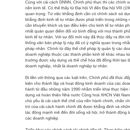
Cùng với cải cách DNNN, Chính phủ thực thi các chính s
nền kinh tế. Có thể thấy từ Đại hội VI đến Đại hội VIII (1
quan trọng. Từ việc khẳng định cần có chính sách sử dụ
khẳng định kinh tế tư nhân được phát triển trong những 
cần khuyến khich và tạo điều kiện cho kinh tế tư nhân ph
nhất quán quan điểm đối xử bình đẳng với mọi thành phần 
kinh tế tư nhân. Với sự đổi mới này đã thúc đẩy ra đời n
thống văn bản pháp lý này đã có ý nghĩa quan trọng
pháp nhân. Chính từ đây thể chế pháp lý quản lý các do
doanh nghiệp thuộc các thành phần kinh tế khác nhau từ 
trường được xây dựng và thể chế hóa đã đồng thời tạo lậ
doanh nghiệp, nhất là doanh nghiệp tư nhân.
Đi liền với thông qua các luật trên,
Chính phủ đã thúc đẩy
kiện cho thành lập và hoạt động kinh doanh của các doa
hành từ đầu những năm 1990 nhằm triển khai thực hiện 
dựng và hoàn thiện Nhà nước Cộng hoà XHCN Việt Nam, 
chủ yếu là cải cách thể chế của nền hành chính, chấn c
trò của cải cách hành chính đã được khẳng định và nhữn
tác động mạnh mẽ đến đời sống xã hội, trở thành động lực
các doanh nghiệp.
Triển khai các chính sách tài chính-tiền tệ
.
Thực hiện chí