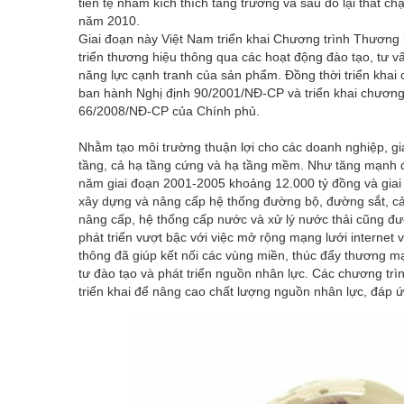
tiền tệ nhằm kích thích tăng trưởng và sau đó lại thắt ch
năm 2010.
Giai đoạn này Việt Nam triển khai Chương trình Thương 
triển thương hiệu thông qua các hoạt động đào tạo, tư v
năng lực cạnh tranh của sản phẩm. Đồng thời triển khai
ban hành Nghị định 90/2001/NĐ-CP và triển khai chương 
66/2008/NĐ-CP của Chính phủ.
Nhằm tạo môi trường thuận lợi cho các doanh nghiệp, gia
tầng, cả hạ tầng cứng và hạ tầng mềm. Như tăng mạnh đầ
năm giai đoạn 2001-2005 khoảng 12.000 tỷ đồng và giai
xây dựng và nâng cấp hệ thống đường bộ, đường sắt, cả
nâng cấp, hệ thống cấp nước và xử lý nước thải cũng đư
phát triển vượt bậc với việc mở rộng mạng lưới internet 
thông đã giúp kết nối các vùng miền, thúc đẩy thương mạ
tư đào tạo và phát triển nguồn nhân lực. Các chương trì
triển khai để nâng cao chất lượng nguồn nhân lực, đáp 