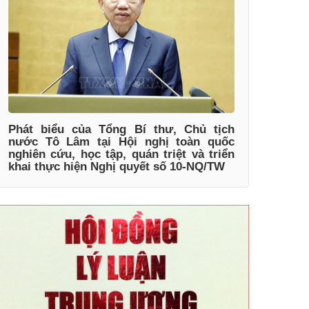
Phát biểu của Tổng Bí thư, Chủ tịch
nước Tô Lâm tại Hội nghị toàn quốc
nghiên cứu, học tập, quán triệt và triển
khai thực hiện Nghị quyết số 10-NQ/TW