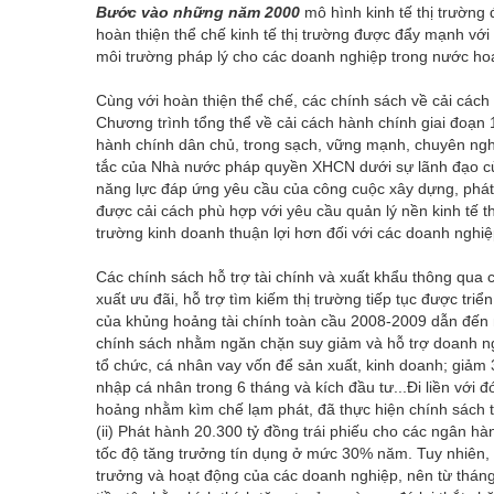
Bước vào những năm 2000
mô hình kinh tế thị trườn
hoàn thiện thể chế kinh tế thị trường được đẩy mạnh với 
môi trường pháp lý cho các doanh nghiệp trong nước ho
Cùng với hoàn thiện thể chế, các chính sách về cải cách
Chương trình tổng thể về cải cách hành chính giai đoạ
hành chính dân chủ, trong sạch, vững mạnh, chuyên nghi
tắc của Nhà nước pháp quyền XHCN dưới sự lãnh đạo củ
năng lực đáp ứng yêu cầu của công cuộc xây dựng, phát
được cải cách phù hợp với yêu cầu quản lý nền kinh tế t
trường kinh doanh thuận lợi hơn đối với các doanh nghiệ
Các chính sách hỗ trợ tài chính và xuất khẩu thông qua c
xuất ưu đãi, hỗ trợ tìm kiếm thị trường tiếp tục được tri
của khủng hoảng tài chính toàn cầu 2008-2009 dẫn đến n
chính sách nhằm ngăn chặn suy giảm và hỗ trợ doanh ng
tổ chức, cá nhân vay vốn để sản xuất, kinh doanh; giảm
nhập cá nhân trong 6 tháng và kích đầu tư...Đi liền với đó
hoảng nhằm kìm chế lạm phát, đã thực hiện chính sách thặ
(ii) Phát hành 20.300 tỷ đồng trái phiếu cho các ngân hà
tốc độ tăng trưởng tín dụng ở mức 30% năm. Tuy nhiên,
trưởng và hoạt động của các doanh nghiệp, nên từ tháng