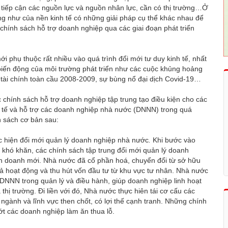
ề tiếp cận các nguồn lực và nguồn nhân lực, cần có thị trường…Ở
ng như của nền kinh tế có những giải pháp cụ thể khác nhau để
 chính sách hỗ trợ doanh nghiệp qua các giai đoạn phát triển
phụ thuộc rất nhiều vào quá trình đổi mới tư duy kinh tế, nhất
 biến động của môi trường phát triển như các cuộc khủng hoảng
g tài chính toàn cầu 2008-2009, sự bùng nổ đại dịch Covid-19…
c chính sách hỗ trợ doanh nghiệp tập trung tạo điều kiện cho các
h tế và hỗ trợ các doanh nghiệp nhà nước (DNNN) trong quá
h sách cơ bản sau:
ực hiện đổi mới quản lý doanh nghiệp nhà nước
.
Khi bước vào
 khó khăn, các chính sách tập trung đổi mới quản lý doanh
nh doanh mới. Nhà nước đã cổ phần hoá, chuyển đổi từ sở hữu
 hoạt động và thu hút vốn đầu tư từ khu vực tư nhân. Nhà nước
DNNN trong quản lý và điều hành, giúp doanh nghiệp linh hoạt
thị trường. Đi liền với đó, Nhà nước thực hiên tái cơ cấu các
 ngành và lĩnh vực then chốt, có lợi thế cạnh tranh. Những chính
t các doanh nghiệp làm ăn thua lỗ.