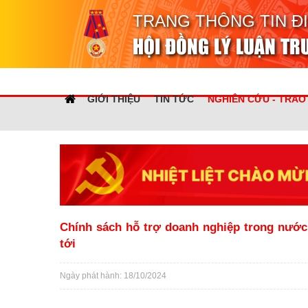
TRANG THÔNG TIN Đ
HỘI ĐỒNG LÝ LUẬN T
GIỚI THIỆU
TIN TỨC
NGHIÊN CỨU - TRAO
Chính sách hỗ trợ doanh nghiệp trong nước
tới
Ngày phát hành: 18/10/2024