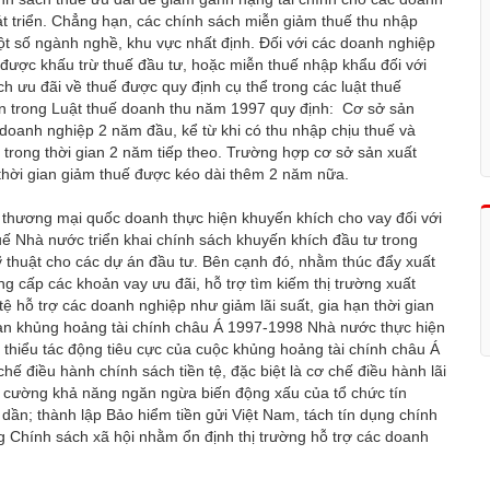
t triển. Chẳng hạn, các chính sách miễn giảm thuế thu nhập
ột số ngành nghề, khu vực nhất định. Đối với các doanh nghiệp
được khấu trừ thuế đầu tư, hoặc miễn thuế nhập khẩu đối với
ch ưu đãi về thuế được quy định cụ thể trong các luật thuế
hạn trong Luật thuế doanh thu năm 1997 quy định: Cơ sở sản
doanh nghiệp 2 năm đầu, kể từ khi có thu nhập chịu thuế và
rong thời gian 2 năm tiếp theo. Trường hợp cơ sở sản xuất
 thời gian giảm thuế được kéo dài thêm 2 năm nữa.
thương mại quốc doanh thực hiện khuyến khích cho vay đối với
ế Nhà nước triển khai chính sách khuyến khích đầu tư trong
ỹ thuật cho các dự án đầu tư. Bên cạnh đó, nhằm thúc đẩy xuất
g cấp các khoản vay ưu đãi, hỗ trợ tìm kiếm thị trường xuất
 tệ hỗ trợ các doanh nghiệp như giảm lãi suất, gia hạn thời gian
 gian khủng hoảng tài chính châu Á 1997-1998 Nhà nước thực hiện
m thiểu tác động tiêu cực của cuộc khủng hoảng tài chính châu Á
ế điều hành chính sách tiền tệ, đặc biệt là cơ chế điều hành lãi
ng cường khả năng ngăn ngừa biến động xấu của tổ chức tín
 dần; thành lập Bảo hiểm tiền gửi Việt Nam, tách tín dụng chính
g Chính sách xã hội nhằm ổn định thị trường hỗ trợ các doanh