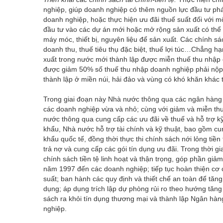
nghiệp, giúp doanh nghiệp có thêm nguồn lực đầu tư phá
doanh nghiệp, hoặc thực hiện ưu đãi thuế suất đối với m
đầu tư vào các dự án mới hoặc mở rộng sản xuất có thể 
máy móc, thiết bị, nguyên liệu để sản xuất. Các chính sá
doanh thu, thuế tiêu thụ đặc biệt, thuế lợi túc…Chẳng 
xuất trong nước mới thành lập được miễn thuế thu nhập 
được giảm 50% số thuế thu nhập doanh nghiệp phải nộp t
thành lập ở miền núi, hải đảo và vùng có khó khăn khác
Trong giai đoạn này Nhà nước thông qua các ngân hàng 
các doanh nghiệp vừa và nhỏ; cùng với giảm và miễn thu
nước thông qua cung cấp các ưu đãi về thuế và hỗ trợ k
khẩu, Nhà nước hỗ trợ tài chính và kỹ thuật, bao gồm cun
khẩu quốc tế, đồng thời thực thi chính sách nới lỏng tiền
trả nợ và cung cấp các gói tín dụng ưu đãi. Trong thời
chính sách tiền tệ linh hoạt và thận trọng, góp phần giả
năm 1997 đến các doanh nghiệp; tiếp tục hoàn thiện cơ ch
suất; ban hành các quy định và thiết chế an toàn để tă
dụng; áp dụng trích lập dự phòng rủi ro theo hướng tăng
sách ra khỏi tín dụng thương mại và thành lập Ngân hàn
nghiệp.