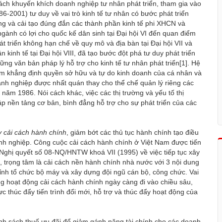
ách khuyến khích doanh nghiệp tư nhân phát triển, tham gia vào
986-2001) tư duy về vai trò kinh tế tư nhân có bước phát triển
ng và cải tạo đúng đắn các thành phần kinh tế phi XHCN và
ngành có lợi cho quốc kế dân sinh tại Đại hội VI đến quan điểm
át triển không hạn chế về quy mô và địa bàn tại Đại hội VII và
kinh tế tại Đại hội VIII, đã tạo bước đột phá tư duy phát triển
hững văn bản pháp lý hỗ trợ cho kinh tế tư nhân phát triển
[1]
. Hệ
 nhằm khẳng định quyền sở hữu và tự do kinh doanh của cá nhân và
anh nghiệp được nhất quán thay cho thể chế quản lý riêng các
năm 1986. Nói cách khác, việc các thị trường và yếu tố thị
p nền tảng cơ bản, bình đẳng hỗ trợ cho sự phát triển của các
 cải cách hành chính
, giảm bớt các thủ tục hành chính tạo điều
nh nghiệp. Công cuộc cải cách hành chính ở Việt Nam được tiến
Nghị quyết số 08-NQ/HNTW khoá VII (1995) về việc tiếp tục xây
trọng tâm là cải cách nền hành chính nhà nước với 3 nội dung
hỉnh tổ chức bộ máy và xây dựng đội ngũ cán bộ, công chức. Vai
g hoạt động cải cách hành chính ngày càng đi vào chiều sâu,
 thúc đẩy tiến trình đổi mới, hỗ trợ và thúc đẩy hoạt động của
nh sách thuế ưu đãi
để giảm gánh nặng tài chính cho các doanh