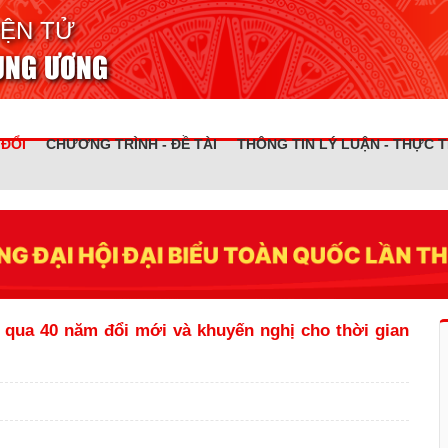
IỆN TỬ
RUNG ƯƠNG
 ĐỔI
CHƯƠNG TRÌNH - ĐỀ TÀI
THÔNG TIN LÝ LUẬN - THỰC T
 qua 40 năm đổi mới và khuyến nghị cho thời gian