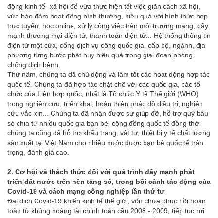
động kinh tế -xã hội để vừa thực hiện tốt việc giãn cách xã hội,
vừa bảo đảm hoạt động bình thường, hiệu quả với hình thức họp
trực tuyến, học online, xử lý công việc trên môi trường mạng; đẩy
mạnh thương mại điện tử, thanh toán điện tử... Hệ thống thông tin
điện tử một cửa, cổng dịch vụ công quốc gia, cấp bộ, ngành, địa
phương từng bước phát huy hiệu quả trong giai đoạn phòng,
chống dịch bệnh.
Thứ năm, chúng ta đã chủ động và làm tốt các hoạt động hợp tác
quốc tế. Chúng ta đã hợp tác chặt chẽ với các quốc gia, các tổ
chức của Liên hợp quốc, nhất là Tổ chức Y tế Thế giới (WHO)
trong nghiên cứu, triển khai, hoàn thiện phác đồ điều trị, nghiên
cứu vắc-xin... Chúng ta đã nhận được sự giúp đỡ, hỗ trợ quý báu
sẻ chia từ nhiều quốc gia bạn bè, cộng đồng quốc tế đồng thời
chúng ta cũng đã hỗ trợ khẩu trang, vật tư, thiết bị y tế chất lượng
sản xuất tại Việt Nam cho nhiều nước được bạn bè quốc tế trân
trọng, đánh giá cao.
2. Cơ hội và thách thức đối với quá trình đẩy mạnh phát
triển đất nước trên nền tảng số, trong bối cảnh tác động của
Covid-19 và cách mạng công nghiệp lần thứ tư
Đại dịch Covid-19 khiến kinh tế thế giới, vốn chưa phục hồi hoàn
toàn từ khủng hoảng tài chính toàn cầu 2008 - 2009, tiếp tục rơi