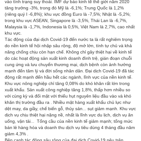
vào tình trạng suy thoái. IMF dự báo kinh tế thế giới năm 2020
tăng trưởng -3%, trong đó Mỹ là -6,1%; Trung Quốc là 1,2%
(riêng quý I -6,8%); khu vực đồng Euro là -7,5%; Nhật là -5,2%;
trong khu vực ASEAN, Singapore là -3,5%, Thái Lan là -6,7%,
Malaysia là -1,7%, Indonesia là 0,5%, Việt Nam là 2,7%, cao nhất
khu vực.
Tác động của đại dịch Covid-19 đến nước ta là rất nghiêm trọng
do nền kinh tế hội nhập sâu rộng, độ mở lớn, tính tự chủ và khả
năng chống chịu còn hạn chế. Không chỉ gây thiệt hại về kinh tế
do các hoạt động sản xuất kinh doanh đình trệ, gián đoạn chuỗi
cung ứng và lưu chuyển thương mại, dịch bệnh còn ảnh hưởng
mạnh đến tâm lý và đời sống nhân dân. Đại dịch Covid-19 đã tác
động rất mạnh đến hầu hết các ngành, lĩnh vực của nền kinh tế.
Khu vực nông nghiệp chỉ tăng 0,08% do khó khăn rất lớn trong
xuất khẩu. Sản xuất công nghiệp tăng 1,8%, thấp hơn nhiều so
với cùng kỳ và đối mặt với thiếu hụt nguyên liệu đầu vào và khó
khăn thị trường đầu ra . Nhiều mặt hàng xuất khẩu chủ lực như
dệt may, da giầy, chế biến gỗ, thủy sản... sụt giảm mạnh. Khu vực
dịch vụ chịu thiệt hại nặng nề, nhất là lĩnh vực du lịch, dịch vụ ăn
uống, vận tải... Tổng cầu của nền kinh tế giảm mạnh; tổng mức
bán lẻ hàng hóa và doanh thu dịch vụ tiêu dùng 4 tháng đầu năm
giảm 4,3% .
Bên cạnh tác động sâu rộng của đại dịch Covid-19 nêu trên,