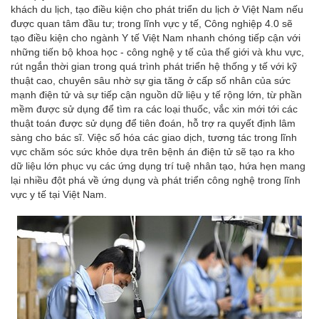
khách du lịch, tạo điều kiện cho phát triển du lịch ở Việt Nam nếu
được quan tâm đầu tư; trong lĩnh vực y tế, Công nghiệp 4.0 sẽ
tạo điều kiện cho ngành Y tế Việt Nam nhanh chóng tiếp cận với
những tiến bộ khoa học - công nghệ y tế của thế giới và khu vực,
rút ngắn thời gian trong quá trình phát triển hệ thống y tế với kỹ
thuật cao, chuyên sâu nhờ sự gia tăng ở cấp số nhân của sức
mạnh điện tử và sự tiếp cận nguồn dữ liệu y tế rộng lớn, từ phần
mềm được sử dụng để tìm ra các loại thuốc, vắc xin mới tới các
thuật toán được sử dụng để tiên đoán, hỗ trợ ra quyết định lâm
sàng cho bác sĩ. Việc số hóa các giao dịch, tương tác trong lĩnh
vực chăm sóc sức khỏe dựa trên bệnh án điện tử sẽ tạo ra kho
dữ liệu lớn phục vụ các ứng dụng trí tuệ nhân tạo, hứa hẹn mang
lại nhiều đột phá về ứng dụng và phát triển công nghệ trong lĩnh
vực y tế tại Việt Nam.