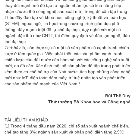
thay đổi mạnh mẽ để tạo ra nguồn nhân lực có khả năng tiếp
nhận các xu thế công nghệ sản xuất mới, trong đó cần tập trung:
Thúc đẩy đào tạo về khoa học, công nghệ, kỹ thuật và toán học
(STEM), ngoại ngữ, tin học trong chương trình giáo dục phổ
thông; đẩy mạnh triệt để tự chủ đại học, dạy nghề với một số
ngành đặc thù như CNTT, thí điểm quy định về đào tạo nghề, đào
tạo đại học.
Thứ bảy
là, cần thực sự có một số sản phẩm có cạnh tranh chiến
lược ở tầm quốc gia: Việc phát triển các sản phẩm cạnh tranh
chiến lược của đất nước cần bám sát với các công nghệ sản xuất
mới, do đó cần: Xác định một số sản phẩm để tập trung phát triển
kèm theo cơ chế hỗ trợ của Nhà nước; tích hợp những công nghệ
mới như IoT, điện toán đám mây, trí tuệ nhân tạo vào phát triển
các sản phẩm thế mạnh của Việt Nam./.
Bùi Thế Duy
Thứ trưởng Bộ Khoa học và Công nghệ
TÀI LIỆU THAM KHẢO
[1] Trong 4 tháng đầu năm 2020, chỉ số sản xuất ngành chế biến,
chế tạo tăng 3%; ngành sản xuất và phân phối điện tăng 2,9%;