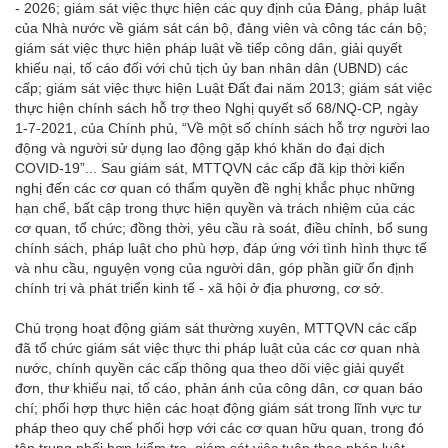
- 2026; giám sát việc thực hiện các quy định của Đảng, pháp luật
của Nhà nước về giám sát cán bộ, đảng viên và công tác cán bộ;
giám sát việc thực hiện pháp luật về tiếp công dân, giải quyết
khiếu nại, tố cáo đối với chủ tịch ủy ban nhân dân (UBND) các
cấp; giám sát việc thực hiện Luật Đất đai năm 2013; giám sát việc
thực hiện chính sách hỗ trợ theo Nghị quyết số 68/NQ-CP, ngày
1-7-2021, của Chính phủ, “Về một số chính sách hỗ trợ người lao
động và người sử dụng lao động gặp khó khăn do đại dịch
COVID-19”... Sau giám sát, MTTQVN các cấp đã kịp thời kiến
nghị đến các cơ quan có thẩm quyền đề nghị khắc phục những
hạn chế, bất cập trong thực hiện quyền và trách nhiệm của các
cơ quan, tổ chức; đồng thời, yêu cầu rà soát, điều chỉnh, bổ sung
chính sách, pháp luật cho phù hợp, đáp ứng với tình hình thực tế
và nhu cầu, nguyện vọng của người dân, góp phần giữ ổn định
chính trị và phát triển kinh tế - xã hội ở địa phương, cơ sở.
Chú trọng hoạt động giám sát thường xuyên, MTTQVN các cấp
đã tổ chức giám sát việc thực thi pháp luật của các cơ quan nhà
nước, chính quyền các cấp thông qua theo dõi việc giải quyết
đơn, thư khiếu nại, tố cáo, phản ánh của công dân, cơ quan báo
chí; phối hợp thực hiện các hoạt động giám sát trong lĩnh vực tư
pháp theo quy chế phối hợp với các cơ quan hữu quan, trong đó