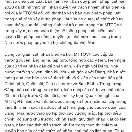
một số điều của Luật Ban hành văn bản quy phạm pháp luật năm
2020 đã chính thức ghi nhận quyền và trách nhiệm phản biện xã
hội của MTTQVN đối với dự thảo văn bản quy phạm pháp luật
trong quá trình xây dựng pháp luật của cơ quan, tổ chức chủ trì
soạn thảo; qua đó, khẳng định vai trò quan trọng của MTTQVN
trong xây dựng và hoàn thiện hệ thống pháp luật, kiểm soát
quyền lập pháp nói riêng, quyền lực nhà nước nói chung trong
Nhà nước pháp quyền xã hội chủ nghĩa Việt Nam.
Cùng với giám sát, phản biện xã hội, MTTQVN các cấp đã
thường xuyên lắng nghe, tập hợp, tổng hợp các ý kiến, kiến nghị
của cử tri và nhân dân để phản ánh, kiến nghị với Đảng, Nhà
nước; thường xuyên, định kỳ, đột xuất góp ý với Đảng, Nhà nước
thông qua các báo cáo về tình hình và ý kiến của nhân dân gửi
Chính phủ, Quốc hội, Chủ tịch nước và Ban Bí thư Trung ương
Đảng, báo cáo tổng hợp ý kiến, kiến nghị của cử tri và nhân dân
để trình bày trước Quốc hội tại mỗi kỳ họp. Qua kiến nghị của
MTTQVN, nhiều vấn đề bức xúc trong xã hội, nhiều bất cập trong
thực thi chính sách đã được phát hiện, giúp cho các cơ quan của
Đảng, Nhà nước tháo gỡ kịp thời các vướng mắc, kịp thời điều
chỉnh, bổ sung chủ trương, chính sách, quy định pháp luật có liên
quan, nâng cao tinh thần trách nhiệm trong thực thi nhiệm vụ,
quyền hạn của các tổ chức, cá nhân, chủ thể có liên quan. Thực