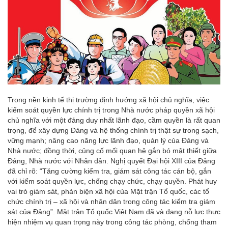
Trong nền kinh tế thị trường định hướng xã hội chủ nghĩa, việc
kiểm soát quyền lực chính trị trong Nhà nước pháp quyền xã hội
chủ nghĩa với một đảng duy nhất lãnh đạo, cầm quyền là rất quan
trọng, để xây dựng Đảng và hệ thống chính trị thật sự trong sạch,
vững mạnh; nâng cao năng lực lãnh đạo, quản lý của Đảng và
Nhà nước; đồng thời, củng cố mối quan hệ gắn bó mật thiết giữa
Đảng, Nhà nước với Nhân dân. Nghị quyết Đại hội XIII của Đảng
đã chỉ rõ: “Tăng cường kiểm tra, giám sát công tác cán bộ, gắn
với kiểm soát quyền lực, chống chạy chức, chạy quyền. Phát huy
vai trò giám sát, phản biện xã hội của Mặt trận Tổ quốc, các tổ
chức chính trị – xã hội và nhân dân trong công tác kiểm tra giám
sát của Đảng”. Mặt trận Tổ quốc Việt Nam đã và đang nỗ lực thực
hiện nhiệm vụ quan trọng này trong công tác phòng, chống tham