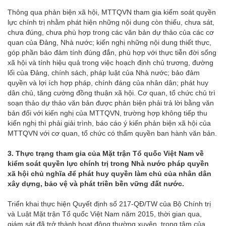
Thông qua phản biện xã hội, MTTQVN tham gia kiểm soát quyền
lực chính trị nhằm phát hiện những nội dung còn thiếu, chưa sát,
chưa đúng, chưa phù hợp trong các văn bản dự thảo của các cơ
quan của Đảng, Nhà nước; kiến nghị những nội dung thiết thực,
góp phần bảo đảm tính đúng đắn, phù hợp với thực tiễn đời sống
xã hội và tính hiệu quả trong việc hoạch định chủ trương, đường
lối của Đảng, chính sách, pháp luật của Nhà nước; bảo đảm
quyền và lợi ích hợp pháp, chính đáng của nhân dân; phát huy
dân chủ, tăng cường đồng thuận xã hội. Cơ quan, tổ chức chủ trì
soạn thảo dự thảo văn bản được phản biện phải trả lời bằng văn
bản đối với kiến nghị của MTTQVN, trường hợp không tiếp thu
kiến nghị thì phải giải trình, báo cáo ý kiến phản biện xã hội của
MTTQVN với cơ quan, tổ chức có thẩm quyền ban hành văn bản.
3. Thực trạng tham gia của Mặt trận Tổ quốc Việt Nam về
kiểm soát quyền lực chính trị trong Nhà nước pháp quyền
xã hội chủ nghĩa để phát huy quyền làm chủ của nhân dân
xây dựng, bảo vệ và phát triền bền vững đất nước.
Triển khai thực hiện Quyết định số 217-QĐ/TW của Bộ Chính trị
và Luật Mặt trận Tổ quốc Việt Nam năm 2015, thời gian qua,
giám sát đã trở thành hoạt động thường xuyên, trọng tâm của