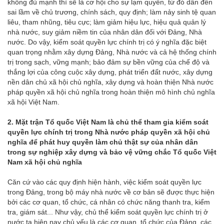
không đủ mạnh thì sẽ là cơ hội cho sự lạm quyền, từ đó dẫn đến
sai lầm về chủ trương, chính sách, quy định; làm nảy sinh tệ quan
liêu, tham nhũng, tiêu cực; làm giảm hiệu lực, hiệu quả quản lý
nhà nước, suy giảm niềm tin của nhân dân đối với Đảng, Nhà
nước. Do vậy, kiểm soát quyền lực chính trị có ý nghĩa đặc biệt
quan trọng nhằm xây dựng Đảng, Nhà nước và cả hệ thống chính
trị trong sạch, vững mạnh; bảo đảm sự bền vững của chế độ và
thắng lợi của công cuộc xây dựng, phát triển đất nước, xây dựng
nền dân chủ xã hội chủ nghĩa, xây dựng và hoàn thiện Nhà nước
pháp quyền xã hội chủ nghĩa trong hoàn thiện mô hình chủ nghĩa
xã hội Việt Nam.
2.
Mặt trận Tổ quốc Việt Nam là chủ thể tham gia kiểm soát
quyền lực chính trị trong Nhà nước pháp quyền xã hội chủ
nghĩa để phát huy quyền làm chủ thật sự của nhân dân
trong sự nghiệp xây dựng và bảo vệ vững chắc Tổ quốc Việt
Nam xã hội chủ nghĩa
Căn cứ vào các quy định hiện hành, việc kiểm soát quyền lực
trong Đảng, trong bộ máy nhà nước về cơ bản sẽ được thực hiện
bởi các cơ quan, tổ chức, cá nhân có chức năng thanh tra, kiểm
tra, giám sát... Như vậy, chủ thể kiểm soát quyền lực chính trị ở
nước ta hiện nay chủ yếu là các cơ quan, tổ chức của Đảng, các