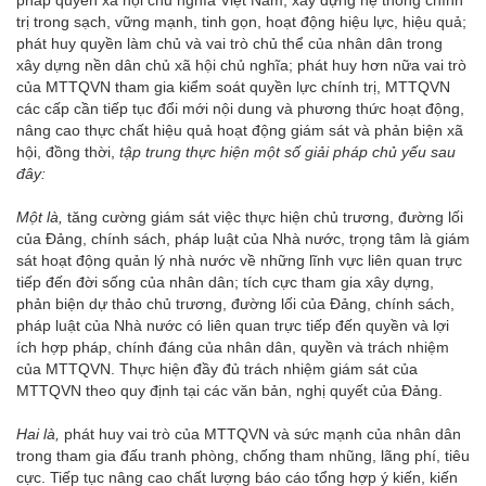
pháp quyền xã hội chủ nghĩa Việt Nam; xây dựng hệ thống chính
trị trong sạch, vững mạnh, tinh gọn, hoạt động hiệu lực, hiệu quả;
phát huy quyền làm chủ và vai trò chủ thể của nhân dân trong
xây dựng nền dân chủ xã hội chủ nghĩa; phát huy hơn nữa vai trò
của MTTQVN tham gia kiểm soát quyền lực chính trị, MTTQVN
các cấp cần tiếp tục đổi mới nội dung và phương thức hoạt động,
nâng cao thực chất hiệu quả hoạt động giám sát và phản biện xã
hội, đồng thời,
tập trung thực hiện một số giải pháp chủ yếu sau
đây:
Một là,
tăng cường giám sát việc thực hiện chủ trương, đường lối
của Đảng, chính sách, pháp luật của Nhà nước, trọng tâm là giám
sát hoạt động quản lý nhà nước về những lĩnh vực liên quan trực
tiếp đến đời sống của nhân dân; tích cực tham gia xây dựng,
phản biện dự thảo chủ trương, đường lối của Đảng, chính sách,
pháp luật của Nhà nước có liên quan trực tiếp đến quyền và lợi
ích hợp pháp, chính đáng của nhân dân, quyền và trách nhiệm
của MTTQVN. Thực hiện đầy đủ trách nhiệm giám sát của
MTTQVN theo quy định tại các văn bản, nghị quyết của Đảng.
Hai là,
phát huy vai trò của MTTQVN và sức mạnh của nhân dân
trong tham gia đấu tranh phòng, chống tham nhũng, lãng phí, tiêu
cực. Tiếp tục nâng cao chất lượng báo cáo tổng hợp ý kiến, kiến