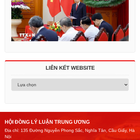
LIÊN KẾT WEBSITE
HỘI ĐỒNG LÝ LUẬN TRUNG ƯƠNG
Địa chỉ: 135 Đường Nguyễn Phong Sắc, Nghĩa Tân, Cầu Giấy, Hà
Nội