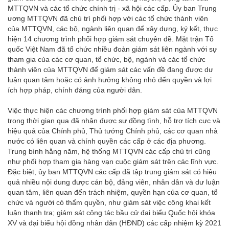
MTTQVN và các tổ chức chính trị - xã hội các cấp. Ủy ban Trung
ương MTTQVN đã chủ trì phối hợp với các tổ chức thành viên
của MTTQVN, các bộ, ngành liên quan để xây dựng, ký kết, thực
hiện 14 chương trình phối hợp giám sát chuyên đề. Mặt trận Tổ
quốc Việt Nam đã tổ chức nhiều đoàn giám sát liên ngành với sự
tham gia của các cơ quan, tổ chức, bộ, ngành và các tổ chức
thành viên của MTTQVN để giám sát các vấn đề đang được dư
luận quan tâm hoặc có ảnh hưởng không nhỏ đến quyền và lợi
ích hợp pháp, chính đáng của người dân.
Việc thực hiện các chương trình phối hợp giám sát của MTTQVN
trong thời gian qua đã nhận được sự đồng tình, hỗ trợ tích cực và
hiệu quả của Chính phủ, Thủ tướng Chính phủ, các cơ quan nhà
nước có liên quan và chính quyền các cấp ở các địa phương.
Trung bình hằng năm, hệ thống MTTQVN các cấp chủ trì cũng
như phối hợp tham gia hàng vạn cuộc giám sát trên các lĩnh vực.
Đặc biệt, ủy ban MTTQVN các cấp đã tập trung giám sát có hiệu
quả nhiều nội dung được cán bộ, đảng viên, nhân dân và dư luận
quan tâm, liên quan đến trách nhiệm, quyền hạn của cơ quan, tổ
chức và người có thẩm quyền, như giám sát việc công khai kết
luận thanh tra; giám sát công tác bầu cử đại biểu Quốc hội khóa
XV và đại biểu hội đồng nhân dân (HĐND) các cấp nhiệm kỳ 2021