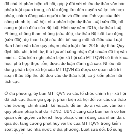
đã chủ trì phản biện xã hội, góp ý đối với nhiều dự thảo văn bản
pháp luật quan trọng, có tác động lớn đến quyền và lợi ích hợp
pháp, chính đáng của người dân và đến các lĩnh vực của đời
sống chính trị - xã hội, như phản biện dự thảo Luật sửa đổi, bổ
sung một số điều của Bộ luật Hình sự năm 2015; dự thảo Luật
Phòng, chống tham nhũng (sửa đổi); dự thảo Bộ luật Lao động
(sửa đổi); dự thảo Luật sửa đổi, bổ sung một số điều của Luật
Ban hành văn bản quy phạm pháp luật năm 2015; dự thảo Quy
định tiêu chí, trình tự, thủ tục xét công nhận đạt chuẩn đô thị văn
minh... Các kiến nghị phản biện xã hội của MTTQVN có tính khoa
học, phù hợp thực tiễn, được dư luận đánh giá cao. Nhiều nội
dung phản biện xã hội của MTTQVN đã được cơ quan chủ trì
soạn thảo tiếp thu để đưa vào dự thảo luật, có ý kiến phản hồi
tích cực.
Ở địa phương, ủy ban MTTQVN và các tổ chức chính trị - xã hội
đã tích cực tham gia góp ý, phản biện xã hội đối với các dự thảo
chủ trương, chính sách, kế hoạch, đề án, dự án và các văn bản
quy phạm pháp luật do HĐND, UBND cùng cấp ban hành có liên
quan đến quyền và lợi ích hợp pháp, chính đáng của nhân dân;
qua đó, tăng cường phát huy vai trò của MTTQVN trong kiểm
soát quyền lực nhà nước ở địa phương. Luật sửa đổi, bổ sung