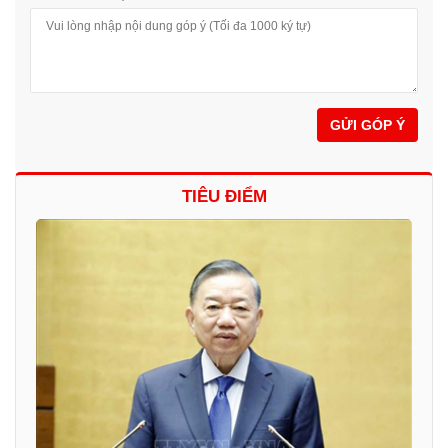
GỬI GÓP Ý
TIÊU ĐIỂM