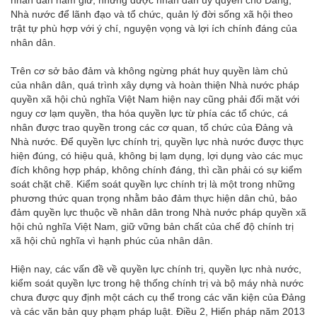
nhân dân nắm giữ, nhưng được nhân dân ủy quyền cho Đảng,
Nhà nước để lãnh đạo và tổ chức, quản lý đời sống xã hội theo
trật tự phù hợp với ý chí, nguyện vọng và lợi ích chính đáng của
nhân dân.
Trên cơ sở bảo đảm và không ngừng phát huy quyền làm chủ
của nhân dân, quá trình xây dựng và hoàn thiện Nhà nước pháp
quyền xã hội chủ nghĩa Việt Nam hiện nay cũng phải đối mặt với
nguy cơ lạm quyền, tha hóa quyền lực từ phía các tổ chức, cá
nhân được trao quyền trong các cơ quan, tổ chức của Đảng và
Nhà nước. Để quyền lực chính trị, quyền lực nhà nước được thực
hiện đúng, có hiệu quả, không bị lạm dụng, lợi dụng vào các mục
đích không hợp pháp, không chính đáng, thì cần phải có sự kiểm
soát chặt chẽ. Kiểm soát quyền lực chính trị là một trong những
phương thức quan trọng nhằm bảo đảm thực hiện dân chủ, bảo
đảm quyền lực thuộc về nhân dân trong Nhà nước pháp quyền xã
hội chủ nghĩa Việt Nam, giữ vững bản chất của chế độ chính trị
xã hội chủ nghĩa vì hạnh phúc của nhân dân.
Hiện nay, các vấn đề về quyền lực chính trị, quyền lực nhà nước,
kiểm soát quyền lực trong hệ thống chính trị và bộ máy nhà nước
chưa được quy định một cách cụ thể trong các văn kiện của Đảng
và các văn bản quy phạm pháp luật. Điều 2, Hiến pháp năm 2013