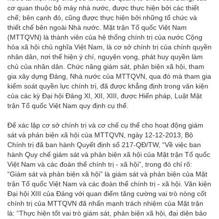
cơ quan thuộc bộ máy nhà nước, được thực hiện bởi các thiết
chế; bên cạnh đó, cũng được thực hiện bởi những tổ chức và
thiết chế bên ngoài Nhà nước. Mặt trận Tổ quốc Việt Nam
(MTTQVN) là thành viên của hệ thống chính trị của nước Cộng
hòa xã hội chủ nghĩa Việt Nam, là cơ sở chính trị của chính quyền
nhân dân, nơi thể hiện ý chí, nguyện vọng, phát huy quyền làm
chủ của nhân dân. Chức năng giám sát, phản biện xã hội, tham
gia xây dựng Đảng, Nhà nước của MTTQVN, qua đó mà tham gia
kiểm soát quyền lực chính trị, đã được khẳng định trong văn kiện
của các kỳ Đại hội Đảng XI, XII, XIII, được Hiến pháp, Luật Mặt
trận Tổ quốc Việt Nam quy định cụ thể.
Để xác lập cơ sở chính trị và cơ chế cụ thể cho hoạt động giám
sát và phản biện xã hội của MTTQVN, ngày 12-12-2013, Bộ
Chính trị đã ban hành Quyết định số 217-QĐ/TW, “Về việc ban
hành Quy chế giám sát và phản biện xã hội của Mặt trận Tổ quốc
Việt Nam và các đoàn thể chính trị - xã hội”, trong đó chỉ rõ:
“Giám sát và phản biện xã hội” là giám sát và phản biện của Mặt
trận Tổ quốc Việt Nam và các đoàn thể chính trị - xã hội. Văn kiện
Đại hội XIII của Đảng với quan điểm tăng cường vai trò nòng cốt
chính trị của MTTQVN đã nhấn mạnh trách nhiệm của Mặt trận
là: “Thực hiện tốt vai trò giám sát, phản biện xã hội, đại diện bảo