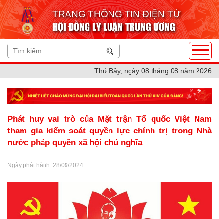
TRANG THÔNG TIN ĐIỆN TỬ
HỘI ĐỒNG LÝ LUẬN TRUNG ƯƠNG
Thứ Bảy, ngày 08 tháng 08 năm 2026
Phát huy vai trò của Mặt trận Tổ quốc Việt Nam
tham gia kiểm soát quyền lực chính trị trong Nhà
nước pháp quyền xã hội chủ nghĩa
Ngày phát hành: 28/09/2024