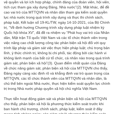
vệ quyền và lợi ích hợp pháp, chính đáng của đoàn viên, hội viên,
tích cực tham gia xây dựng Đảng, Nhà nước”(2). Mặt khác, để đề
cao vai trò của MTTQVN và nhân dân tham gia kiểm soát quyền
lực nhà nước trong quá trình xây dựng và thực thi chính sách,
pháp luật, Kết luận số 19-KL/TW, ngày 14-10-2021, của Bộ Chính
trị, “Về định hướng Chương trình xây dựng pháp luật nhiệm kỳ
Quốc hội khóa XV”, đã đề ra nhiệm vụ “Phát huy vai trò của Nhân
dân, Mặt trận Tổ quốc Việt Nam và các tổ chức thành viên trong
việc nâng cao chất lượng công tác phản biện xã hội đối với quy
trình lập pháp và giám sát việc thực hiện pháp luật; chú trọng bản
lĩnh, ý thức chính trị, không bị chi phối, tác động bởi các hành vi
không lành mạnh của bất cứ tổ chức, cá nhân nào trong quá trình
giám sát, phản biện xã hội”(3). Quan điểm nhất quán của Đảng
về chức năng giám sát, phản biện xã hội của MTTQVN cho thấy,
Đảng ngày càng xác định rõ và khẳng định vai trò quan trọng của
MTTQVN, các tổ chức thành viên của MTTQVN và nhân dân, là
chủ thể bên ngoài Nhà nước, thực hiện kiểm soát quyền lực chính
trị trong Nhà nước pháp quyền xã hội chủ nghĩa Việt Nam.
Thực tiễn hoạt động giám sát và phản biện xã hội của MTTQVN
cho thấy, phản biện xã hội là phương thức kiểm soát trước khi
ban hành chủ trương, chính sách, pháp luật, kiểm soát ở đây