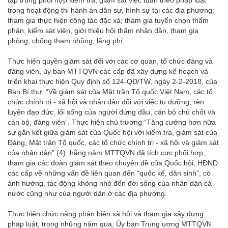
tập trung phối hợp kiểm tra, giám sát việc tuân theo pháp luật
trong hoạt động thi hành án dân sự, hình sự tại các địa phương;
tham gia thực hiện công tác đặc xá; tham gia tuyển chọn thẩm
phán, kiểm sát viên, giới thiệu hội thẩm nhân dân, tham gia
phòng, chống tham nhũng, lãng phí...
Thực hiện quyền giám sát đối với các cơ quan, tổ chức đảng và
đảng viên, ủy ban MTTQVN các cấp đã xây dựng kế hoạch và
triển khai thực hiện Quy định số 124-QĐ/TW, ngày 2-2-2018, của
Ban Bí thư, “Về giám sát của Mặt trận Tổ quốc Việt Nam, các tổ
chức chính trị - xã hội và nhân dân đối với việc tu dưỡng, rèn
luyện đạo đức, lối sống của người đứng đầu, cán bộ chủ chốt và
cán bộ, đảng viên”. Thực hiện chủ trương “Tăng cường hơn nữa
sự gắn kết giữa giám sát của Quốc hội với kiểm tra, giám sát của
Đảng, Mặt trận Tổ quốc, các tổ chức chính trị - xã hội và giám sát
của nhân dân” (4), hằng năm MTTQVN đã tích cực phối hợp,
tham gia các đoàn giám sát theo chuyên đề của Quốc hội, HĐND
các cấp về những vấn đề liên quan đến “quốc kế, dân sinh”, có
ảnh hưởng, tác động không nhỏ đến đời sống của nhân dân cả
nước cũng như của người dân ở các địa phương.
Thực hiện chức năng phản biện xã hội và tham gia xây dựng
pháp luật, trong những năm qua, Ủy ban Trung ương MTTQVN