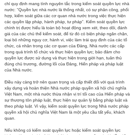
chỉ quy định mang tính nguyên tắc trong kiểm soát quyền lực nhà
nước: “Quyền lực nhà nước là thống nhất, có sự phân công, phối
hợp, kiểm soát giữa các cơ quan nhà nước trong việc thực hiện
các quyền lập pháp, hành pháp, tư pháp”. Kiểm soát quyền lực
chính trị được hiểu là toàn bộ hoạt động xem xét, theo dõi, đánh
giá của các chủ thể kiểm soát, để từ đó có biện pháp ngăn chặn,
loại bỏ những nguy cơ, hành vi, việc làm trái quy định của các tổ
chức, cá nhân trong các cơ quan của Đảng, Nhà nước các cấp
trong quá trình tổ chức và thực hiện quyền lực; bảo đảm cho
quyền lực được sử dụng và thực hiện trong giới hạn, tuân thủ
đúng chủ trương, đường lối của Đảng, Hiến pháp và pháp luật
của Nhà nước.
Điều này càng trở nên quan trọng và cấp thiết đối với quá trình
xây dựng và hoàn thiện Nhà nước pháp quyền xã hội chủ nghĩa
Việt Nam, một nhà nước thừa nhận vị trí tối cao của Hiến pháp và
sự thượng tôn pháp luật, thực hiện sự quản lý bằng pháp luật và
theo pháp luật. Vì vậy, kiểm soát quyền lực trong Nhà nước pháp
quyền xã hội chủ nghĩa Việt Nam là một yêu cầu tất yếu, khách
quan.
Nếu không có kiểm soát quyền lực hoặc kiểm soát quyền lực