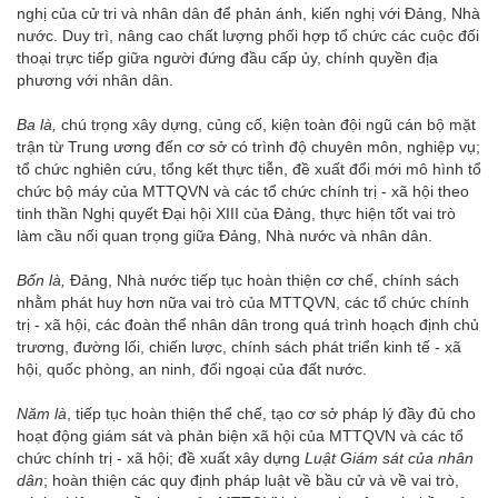
nghị của cử tri và nhân dân để phản ánh, kiến nghị với Đảng, Nhà
nước. Duy trì, nâng cao chất lượng phối hợp tổ chức các cuộc đối
thoại trực tiếp giữa người đứng đầu cấp ủy, chính quyền địa
phương với nhân dân.
Ba là,
chú trọng xây dựng, củng cố, kiện toàn đội ngũ cán bộ mặt
trận từ Trung ương đến cơ sở có trình độ chuyên môn, nghiệp vụ;
tổ chức nghiên cứu, tổng kết thực tiễn, đề xuất đổi mới mô hình tổ
chức bộ máy của MTTQVN và các tổ chức chính trị - xã hội theo
tinh thần Nghị quyết Đại hội XIII của Đảng, thực hiện tốt vai trò
làm cầu nối quan trọng giữa Đảng, Nhà nước và nhân dân.
Bốn là,
Đảng, Nhà nước tiếp tục hoàn thiện cơ chế, chính sách
nhằm phát huy hơn nữa vai trò của MTTQVN, các tổ chức chính
trị - xã hội, các đoàn thể nhân dân trong quá trình hoạch định chủ
trương, đường lối, chiến lược, chính sách phát triển kinh tế - xã
hội, quốc phòng, an ninh, đối ngoại của đất nước.
Năm là
, tiếp tục hoàn thiện thể chế, tạo cơ sở pháp lý đầy đủ cho
hoạt động giám sát và phản biện xã hội của MTTQVN và các tổ
chức chính trị - xã hội; đề xuất xây dựng
Luật Giám sát của nhân
dân
; hoàn thiện các quy định pháp luật về bầu cử và về vai trò,