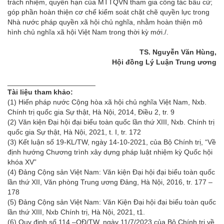
trách nhiệm, quyền hạn của MTTQVN tham gia công tác bầu cử;
góp phần hoàn thiện cơ chế kiểm soát chặt chẽ quyền lực trong
Nhà nước pháp quyền xã hội chủ nghĩa, nhằm hoàn thiện mô
hình chủ nghĩa xã hội Việt Nam trong thời kỳ mới./.
TS. Nguyễn Văn Hùng,
Hội đồng Lý Luận Trung ương
______________________
Tài liệu tham khảo:
(1) Hiến pháp nước Cộng hòa xã hội chủ nghĩa Việt Nam, Nxb.
Chính trị quốc gia Sự thật, Hà Nội, 2014, Điều 2, tr. 9
(2) Văn kiện Đại hội đại biểu toàn quốc lần thứ XIII, Nxb. Chính trị
quốc gia Sự thật, Hà Nội, 2021, t. I, tr. 172
(3) Kết luận số 19-KL/TW, ngày 14-10-2021, của Bộ Chính trị, “Về
định hướng Chương trình xây dựng pháp luật nhiệm kỳ Quốc hội
khóa XV”
(4) Đảng Cộng sản Việt Nam: Văn kiện Đại hội đại biểu toàn quốc
lần thứ XII, Văn phòng Trung ương Đảng, Hà Nội, 2016, tr. 177 –
178
(5) Đảng Cộng sản Việt Nam: Văn Kiện Đại hội đại biểu toàn quốc
lần thứ XIII, Nxb Chính trị, Hà Nội, 2021, t1.
(6) Quy định số 114 –QĐ/TW, ngày 11/7/2023 của Bộ Chính trị về