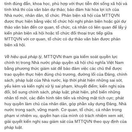
tính đúng đắn, khoa học, phù hợp với thực tiễn đời sống xã hội và
tính khả thi của văn bản dự thảo; bảo đảm hài hòa lợi ích của
Nhà nước, nhân dân, tổ chức. Phản biện xã hội của MTTQVN
được thực hiện bằng việc tổ chức hội nghị phản biện hoặc gửi dự
thảo văn bản đến cơ quan, tổ chức, cá nhân có liên quan để lấy ý
kiến phản biện xã hội hoặc tổ chức đối thoại trực tiếp giữa
MTTQVN với cơ quan, tổ chức có dự thảo văn bản được phản
biện xã hội.
Về hiệu quả pháp lý,
MTTQVN tham gia kiểm soát quyền lực
chính trị trong Nhà nước pháp quyền xã hội chủ nghĩa Việt Nam
bằng phương thức giám sát để bảo đảm việc các chủ thể được
trao quyền thực hiện đúng chủ trương, đường lối của Đảng, chính
sách, pháp luật của Nhà nước, kịp thời phát hiện những sai sót,
yếu kém và kiến nghị xử lý sai phạm, khuyết điểm; kiến nghị sửa
đổi, bổ sung chính sách, pháp luật; phát hiện, phổ biến những
nhân tố mới, các điển hình tiên tiến và những mặt tích cực; phát
huy quyền làm chủ của nhân dân, góp phần xây dựng Đảng, Nhà
nước trong sạch, vững mạnh. Cơ quan, tổ chức, cá nhân trong
phạm vi nhiệm vụ, quyền hạn của mình có trách nhiệm xem xét,
giải quyết kiến nghị sau giám sát của MTTQVN theo quy định của
pháp luật.