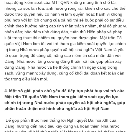
hoạt động kiểm soát của MTTQVN không mang tính chế tài,
nhưng có sức lan tỏa, ảnh hưởng rộng rãi, khiến cho các chủ thể
được trao quyền nếu có hành vi lạm quyền hoặc hành vi không
phù hợp với lợi ích chung của xã hội thì sẽ buộc phải có sự điều
chỉnh theo hướng nâng cao tinh thần trách nhiệm, thái độ phục vụ
nhân dân; bảo đảm tính đúng đắn, tuân thủ Hiến pháp và pháp
luật trong thực thi nhiệm vụ, quyền hạn được giao. Mặt trận Tổ
quốc Việt Nam làm tốt vai trò tham gia kiểm soát quyền lực chính
trị trong Nhà nước pháp quyền xã hội chủ nghĩa Việt Nam là yếu
tố quan trọng để củng cố, nâng cao niềm tin của nhân dân với
Đảng, Nhà nước, tăng cường đồng thuận xã hội; góp phần xây
dựng Đảng, Nhà nước và hệ thống chính trị ngày càng trong
sạch, vững mạnh; xây dựng, củng cố khối đại đoàn kết toàn dân
tộc trong điều kiện mới.
4.
Một số giải pháp chủ yếu để tiếp tục phát huy vai trò của
Mặt trận Tổ quốc Việt Nam tham gia kiểm soát quyền lực
chính trị trong Nhà nước pháp quyền xã hội chủ nghĩa, góp
phần hoàn thiện mô hình chủ nghĩa xã hội Việt Nam
Để góp phần thực hiện thắng lợi Nghị quyết Đại hội XIII của
Đảng, hướng đến mục tiêu xây dựng và hoàn thiện Nhà nước