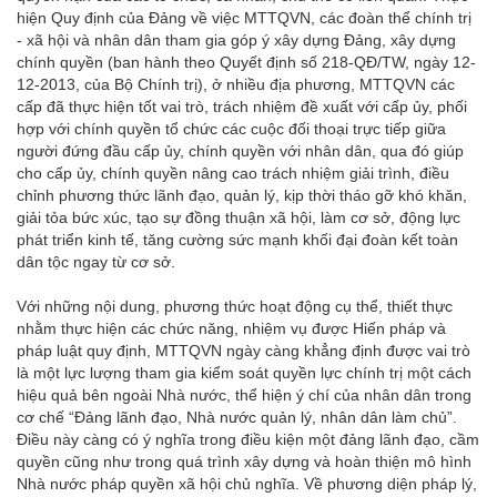
hiện Quy định của Đảng về việc MTTQVN, các đoàn thể chính trị
- xã hội và nhân dân tham gia góp ý xây dựng Đảng, xây dựng
chính quyền (ban hành theo Quyết định số 218-QĐ/TW, ngày 12-
12-2013, của Bộ Chính trị), ở nhiều địa phương, MTTQVN các
cấp đã thực hiện tốt vai trò, trách nhiệm đề xuất với cấp ủy, phối
hợp với chính quyền tổ chức các cuộc đối thoại trực tiếp giữa
người đứng đầu cấp ủy, chính quyền với nhân dân, qua đó giúp
cho cấp ủy, chính quyền nâng cao trách nhiệm giải trình, điều
chỉnh phương thức lãnh đạo, quản lý, kịp thời tháo gỡ khó khăn,
giải tỏa bức xúc, tạo sự đồng thuận xã hội, làm cơ sở, động lực
phát triển kinh tế, tăng cường sức mạnh khối đại đoàn kết toàn
dân tộc ngay từ cơ sở.
Với những nội dung, phương thức hoạt động cụ thể, thiết thực
nhằm thực hiện các chức năng, nhiệm vụ được Hiến pháp và
pháp luật quy định, MTTQVN ngày càng khẳng định được vai trò
là một lực lượng tham gia kiểm soát quyền lực chính trị một cách
hiệu quả bên ngoài Nhà nước, thể hiện ý chí của nhân dân trong
cơ chế “Đảng lãnh đạo, Nhà nước quản lý, nhân dân làm chủ”.
Điều này càng có ý nghĩa trong điều kiện một đảng lãnh đạo, cầm
quyền cũng như trong quá trình xây dựng và hoàn thiện mô hình
Nhà nước pháp quyền xã hội chủ nghĩa. Về phương diện pháp lý,