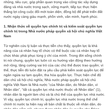
nhũng, tiêu cực, góp phần quan trọng vào công tác xây dựng
đảng và nhà nước trong sạch, vững mạnh; tiếp tục thực hiện
thắng lợi công cuộc đổi mới toàn diện, đồng bộ để phát triển đất
nước ngày càng giàu mạnh, phồn vinh, văn minh, hạnh phúc.
1. Nhận thức về quyền lực chính trị và kiểm soát quyền lực
chính trị trong Nhà nước pháp quyền xã hội chủ nghĩa Việt
Nam
Từ nghiên cứu lý luận và thực tiễn cho thấy, quyền lực là khả
năng của cá nhân hay tổ chức có thể buộc các cá nhân hay tổ
chức khác phải phục tùng ý chí của mình. Trong đời sống chính
trị nói chung, quyền lực luôn có xu hướng vận động theo hướng
mở rộng, tăng cường vai trò của các chủ thể được trao quyền; vì
thế, thực tiễn đó luôn đặt ra yêu cầu phải kiểm soát quyền lực để
ngăn ngừa sự lạm quyền, tha hóa quyền lực. Thực hiện chế độ
dân chủ xã hội chủ nghĩa, Nhà nước pháp quyền xã hội chủ
nghĩa Việt Nam là Nhà nước “của Nhân dân, do Nhân dân, vì
Nhân dân”, “tất cả quyền lực nhà nước thuộc về Nhân dân” (1),
nhân dân là người làm chủ và là chủ thể của quyền lực nhà nước.
Vì vậy, quyền lực chính trị, quyền lực nhà nước trong thể chế
chính trị nước ta hiện nay về bản chất là thuộc về nhân dân, do