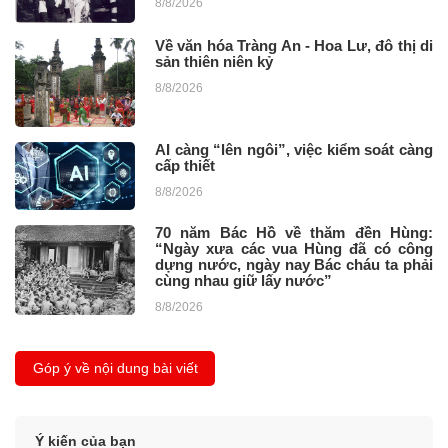
8/8/2026
Về văn hóa Tràng An - Hoa Lư, đô thị di
sản thiên niên kỷ
8/8/2026
AI càng “lên ngôi”, việc kiểm soát càng
cấp thiết
8/8/2026
70 năm Bác Hồ về thăm đền Hùng:
“Ngày xưa các vua Hùng đã có công
dựng nước, ngày nay Bác cháu ta phải
cùng nhau giữ lấy nước”
8/8/2026
Góp ý về nội dung bài viết
Ý kiến của bạn