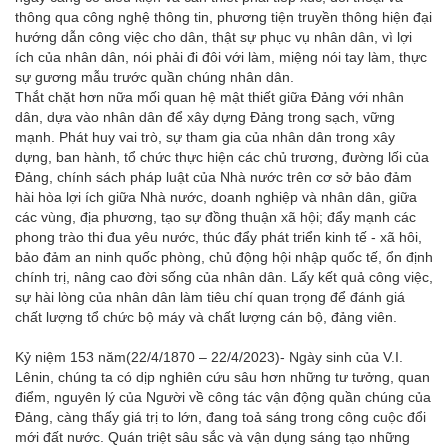
thông qua công nghệ thông tin, phương tiện truyền thông hiện đại
hướng dẫn công việc cho dân, thật sự phục vụ nhân dân, vì lợi
ích của nhân dân, nói phải đi đôi với làm, miệng nói tay làm, thực
sự gương mẫu trước quần chúng nhân dân.
Thắt chặt hơn nữa mối quan hệ mật thiết giữa Đảng với nhân
dân, dựa vào nhân dân để xây dựng Đảng trong sạch, vững
mạnh. Phát huy vai trò, sự tham gia của nhân dân trong xây
dựng, ban hành, tổ chức thực hiện các chủ trương, đường lối của
Đảng, chính sách pháp luật của Nhà nước trên cơ sở bảo đảm
hài hòa lợi ích giữa Nhà nước, doanh nghiệp và nhân dân, giữa
các vùng, địa phương, tạo sự đồng thuận xã hội; đẩy mạnh các
phong trào thi đua yêu nước, thúc đẩy phát triển kinh tế - xã hôi,
bảo đảm an ninh quốc phòng, chủ động hội nhập quốc tế, ổn định
chính trị, nâng cao đời sống của nhân dân. Lấy kết quả công việc,
sự hài lòng của nhân dân làm tiêu chí quan trọng để đánh giá
chất lượng tổ chức bộ máy và chất lượng cán bộ, đảng viên.
Kỷ niệm 153 năm(22/4/1870 – 22/4/2023)- Ngày sinh của V.I.
Lênin, chúng ta có dịp nghiên cứu sâu hơn những tư tưởng, quan
điểm, nguyên lý của Người về công tác vận động quần chúng của
Đảng, càng thấy giá trị to lớn, đang toả sáng trong công cuộc đổi
mới đất nước. Quán triệt sâu sắc và vận dụng sáng tạo những