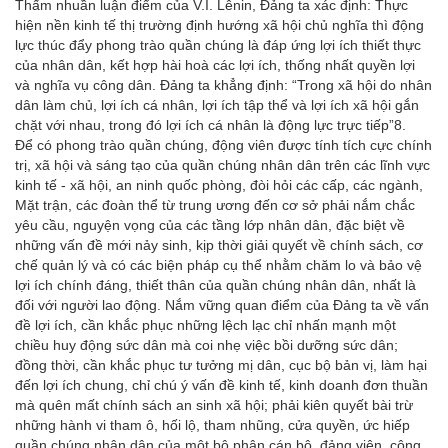
Thấm nhuần luận điểm của V.I. Lênin, Đảng ta xác định: Thực
hiện nền kinh tế thị trường định hướng xã hội chủ nghĩa thì động
lực thúc đẩy phong trào quần chúng là đáp ứng lợi ích thiết thực
của nhân dân, kết hợp hài hoà các lợi ích, thống nhất quyền lợi
và nghĩa vụ công dân. Đảng ta khẳng định: “Trong xã hội do nhân
dân làm chủ, lợi ích cá nhân, lợi ích tập thể và lợi ích xã hội gắn
chặt với nhau, trong đó lợi ích cá nhân là động lực trực tiếp”
8
.
Để có phong trào quần chúng, động viên được tính tích cực chính
trị, xã hội và sáng tạo của quần chúng nhân dân trên các lĩnh vực
kinh tế - xã hội, an ninh quốc phòng, đòi hỏi các cấp, các ngành,
Mặt trận, các đoàn thể từ trung ương đến cơ sở phải nắm chắc
yêu cầu, nguyện vọng của các tầng lớp nhân dân, đặc biệt về
những vấn đề mới nảy sinh, kịp thời giải quyết về chính sách, cơ
chế quản lý và có các biện pháp cụ thể nhằm chăm lo và bảo vệ
lợi ích chính đáng, thiết thân của quần chúng nhân dân, nhất là
đối với người lao động. Nắm vững quan điểm của Đảng ta về vấn
đề lợi ích, cần khắc phục những lệch lạc chỉ nhấn mạnh một
chiều huy động sức dân mà coi nhẹ việc bồi dưỡng sức dân;
đồng thời, cần khắc phục tư tưởng mị dân, cục bộ bản vị, làm hại
đến lợi ích chung, chỉ chú ý vấn đề kinh tế, kinh doanh đơn thuần
mà quên mất chính sách an sinh xã hội; phải kiên quyết bài trừ
những hành vi tham ô, hối lộ, tham nhũng, cửa quyền, ức hiếp
quần chúng nhân dân của một bộ phận cán bộ, đảng viên, công