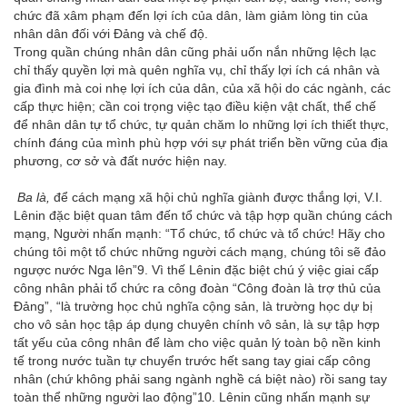
chức đã xâm phạm đến lợi ích của dân, làm giảm lòng tin của
nhân dân đối với Đảng và chế độ.
Trong quần chúng nhân dân cũng phải uốn nắn những lệch lạc
chỉ thấy quyền lợi mà quên nghĩa vụ, chỉ thấy lợi ích cá nhân và
gia đình mà coi nhẹ lợi ích của dân, của xã hội do các ngành, các
cấp thực hiện; cần coi trọng việc tạo điều kiện vật chất, thể chế
để nhân dân tự tổ chức, tự quản chăm lo những lợi ích thiết thực,
chính đáng của mình phù hợp với sự phát triển bền vững của địa
phương, cơ sở và đất nước hiện nay.
Ba là,
để cách mạng xã hội chủ nghĩa giành được thắng lợi, V.I.
Lênin đặc biệt quan tâm đến tổ chức và tập hợp quần chúng cách
mạng, Người nhấn mạnh: “Tổ chức, tổ chức và tổ chức! Hãy cho
chúng tôi một tổ chức những người cách mạng, chúng tôi sẽ đảo
ngược nước Nga lên”
9
. Vì thế Lênin đặc biệt chú ý việc giai cấp
công nhân phải tổ chức ra công đoàn “Công đoàn là trợ thủ của
Đảng”, “là trường học chủ nghĩa cộng sản, là trường học dự bị
cho vô sản học tập áp dụng chuyên chính vô sản, là sự tập hợp
tất yếu của công nhân để làm cho việc quản lý toàn bộ nền kinh
tế trong nước tuần tự chuyển trước hết sang tay giai cấp công
nhân (chứ không phải sang ngành nghề cá biệt nào) rồi sang tay
toàn thể những người lao động”
10
. Lênin cũng nhấn mạnh sự