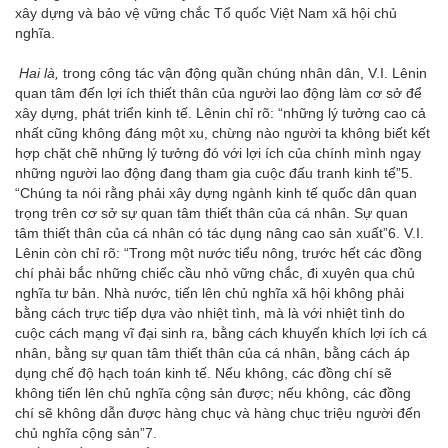
xây dựng và bảo vệ vững chắc Tổ quốc Việt Nam xã hội chủ
nghĩa.
Hai là,
trong công tác vận động quần chúng nhân dân, V.I. Lênin
quan tâm đến lợi ích thiết thân của người lao động làm cơ sở để
xây dựng, phát triển kinh tế. Lênin chỉ rõ: “những lý tưởng cao cả
nhất cũng không đáng một xu, chừng nào người ta không biết kết
hợp chặt chẽ những lý tưởng đó với lợi ích của chính mình ngay
những người lao động đang tham gia cuộc đấu tranh kinh tế”
5
.
“Chúng ta nói rằng phải xây dựng ngành kinh tế quốc dân quan
trọng trên cơ sở sự quan tâm thiết thân của cá nhân. Sự quan
tâm thiết thân của cá nhân có tác dụng nâng cao sản xuất”
6
. V.I.
Lênin còn chỉ rõ: “Trong một nước tiểu nông, trước hết các đồng
chí phải bắc những chiếc cầu nhỏ vững chắc, đi xuyên qua chủ
nghĩa tư bản. Nhà nước, tiến lên chủ nghĩa xã hội không phải
bằng cách trực tiếp dựa vào nhiệt tình, mà là với nhiệt tình do
cuộc cách mạng vĩ đại sinh ra, bằng cách khuyến khích lợi ích cá
nhân, bằng sự quan tâm thiết thân của cá nhân, bằng cách áp
dụng chế độ hạch toán kinh tế. Nếu không, các đồng chí sẽ
không tiến lên chủ nghĩa cộng sản được; nếu không, các đồng
chí sẽ không dẫn được hàng chục và hàng chục triệu người đến
chủ nghĩa cộng sản”
7
.