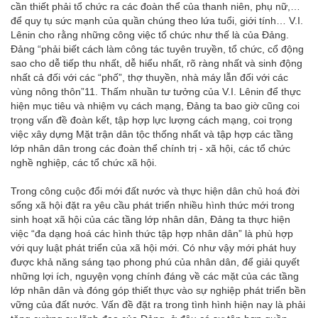
cần thiết phải tổ chức ra các đoàn thể của thanh niên, phụ nữ,…
để quy tụ sức mạnh của quần chúng theo lứa tuổi, giới tính… V.I.
Lênin cho rằng những công việc tổ chức như thế là của Đảng.
Đảng “phải biết cách làm công tác tuyên truyền, tổ chức, cổ động
sao cho dễ tiếp thu nhất, dễ hiểu nhất, rõ ràng nhất và sinh động
nhất cả đối với các “phố”, thợ thuyền, nhà máy lẫn đối với các
vùng nông thôn”
11
. Thấm nhuần tư tưởng của V.I. Lênin để thực
hiện mục tiêu và nhiệm vụ cách mạng, Đảng ta bao giờ cũng coi
trọng vấn đề đoàn kết, tập hợp lực lượng cách mạng, coi trọng
việc xây dựng Mặt trận dân tộc thống nhất và tập hợp các tầng
lớp nhân dân trong các đoàn thể chính trị - xã hội, các tổ chức
nghề nghiệp, các tổ chức xã hội.
Trong công cuộc đổi mới đất nước và thực hiện dân chủ hoá đời
sống xã hội đặt ra yêu cầu phát triển nhiều hình thức mới trong
sinh hoạt xã hội của các tầng lớp nhân dân, Đảng ta thực hiện
việc “đa dạng hoá các hình thức tập hợp nhân dân” là phù hợp
với quy luật phát triển của xã hội mới. Có như vậy mới phát huy
được khả năng sáng tạo phong phú của nhân dân, để giải quyết
những lợi ích, nguyện vọng chính đáng về các mặt của các tầng
lớp nhân dân và đóng góp thiết thực vào sự nghiệp phát triển bền
vững của đất nước. Vấn đề đặt ra trong tình hình hiện nay là phải