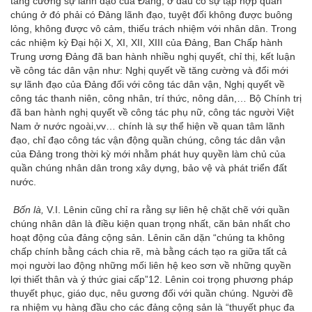
tăng cường sự lãnh đạo của Đảng, ở đâu có sự tập hợp quần
chúng ở đó phải có Đảng lãnh đạo, tuyệt đối không được buông
lỏng, không được vô cảm, thiếu trách nhiệm với nhân dân. Trong
các nhiệm kỳ Đại hội X, XI, XII, XIII của Đảng, Ban Chấp hành
Trung ương Đảng đã ban hành nhiều nghị quyết, chỉ thị, kết luận
về công tác dân vận như: Nghị quyết về tăng cường và đổi mới
sự lãnh đạo của Đảng đối với công tác dân vận, Nghị quyết về
công tác thanh niên, công nhân, trí thức, nông dân,… Bộ Chính trị
đã ban hành nghị quyết về công tác phụ nữ, công tác người Việt
Nam ở nước ngoài,vv… chính là sự thể hiện về quan tâm lãnh
đạo, chỉ đạo công tác vận động quần chúng, công tác dân vận
của Đảng trong thời kỳ mới nhằm phát huy quyền làm chủ của
quần chúng nhân dân trong xây dựng, bảo vệ và phát triển đất
nước.
Bốn là,
V.I. Lênin cũng chỉ ra rằng sự liên hệ chặt chẽ với quần
chúng nhân dân là điều kiện quan trọng nhất, căn bản nhất cho
hoạt động của đảng cộng sản. Lênin căn dặn “chúng ta không
chấp chính bằng cách chia rẽ, mà bằng cách tạo ra giữa tất cả
mọi người lao động những mối liên hệ keo sơn về những quyền
lợi thiết thân và ý thức giai cấp”
12
. Lênin coi trọng phương pháp
thuyết phục, giáo dục, nêu gương đối với quần chúng. Người đề
ra nhiệm vụ hàng đầu cho các đảng cộng sản là “thuyết phục đa