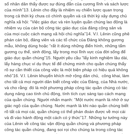
số nhân dân thấy được sự đúng đắn của cương lĩnh và sách lược
của mình”
13
. Lênin cho đây là nhiệm vụ chiến lược quan trọng
trong cả thời kỳ chưa có chính quyền và cả thời kỳ xây dựng chủ
nghĩa xã hội: “Việc giáo dục và rèn luyện quần chúng lao động là
nhiệm vụ của cán bộ công tác giáo dục của đảng cộng sản và
của mọi cuộc cách mạng xã hội chủ nghĩa”
14
. V.I. Lênin cũng phê
phán cán bộ, đảng viên và các tổ chức của Đảng không gương
mẫu, không dùng hoặc “rất ít dùng những điển hình, những tấm
gương cụ thể, sinh động, lấy trong mọi lĩnh vực của đời sống để
giáo dục quần chúng”
15
. Người yêu cầu “lấy kinh nghiệm lâu dài,
lấy hàng chục ví dụ thực tế để chứng minh cho quần chúng thấy
rõ sự cần thiết của công việc là một biện pháp có hiệu quả không
nhỏ”
16
. V.I. Lênin khuyến khích mở rộng dân chủ, công khai, làm
cho tất cả mọi người dân biết công việc của Đảng, của Nhà nước,
và cho rằng: đó là một phương pháp công tác quần chúng có tác
dụng nâng cao tính chủ động, tính tích cực sáng tạo cách mạng
của quần chúng. Người nhấn mạnh: “Một nước mạnh là nhờ ở sự
giác ngộ của quần chúng. Nước mạnh là khi nào quần chúng biết
rõ tất cả mọi cái, quần chúng có thể phán đoán được về mọi cái
và đi vào hành động một cách có ý thức”
17
. Những tư tưởng này
của Lênin về công tác vận động quần chúng và phương pháp
công tác quần chúng, đang soi rọi cho chúng ta trong công tác