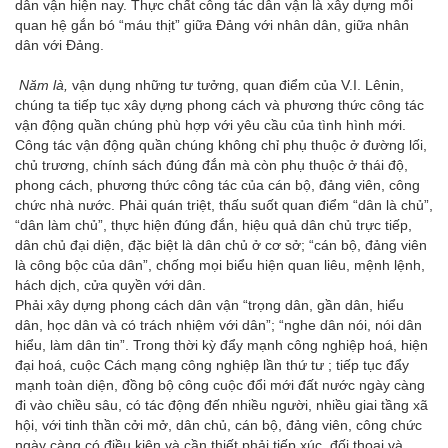
dân vận hiện nay. Thực chất công tác dân vận là xây dựng mối
quan hệ gắn bó “máu thịt” giữa Đảng với nhân dân, giữa nhân
dân với Đảng.
Năm là,
vận dụng những tư tưởng, quan điểm của V.I. Lênin,
chúng ta tiếp tục xây dựng phong cách và phương thức công tác
vận động quần chúng phù hợp với yêu cầu của tình hình mới.
Công tác vận động quần chúng không chỉ phụ thuộc ở đường lối,
chủ trương, chính sách đúng đắn mà còn phụ thuộc ở thái độ,
phong cách, phương thức công tác của cán bộ, đảng viên, công
chức nhà nước. Phải quán triệt, thấu suốt quan điểm “dân là chủ”,
“dân làm chủ”, thực hiện đúng đắn, hiệu quả dân chủ trực tiếp,
dân chủ đại diện, đặc biệt là dân chủ ở cơ sở; “cán bộ, đảng viên
là công bộc của dân”, chống mọi biểu hiện quan liêu, mệnh lệnh,
hách dịch, cửa quyền với dân.
Phải xây dựng phong cách dân vận “trọng dân, gần dân, hiểu
dân, học dân và có trách nhiệm với dân”; “nghe dân nói, nói dân
hiểu, làm dân tin”. Trong thời kỳ đẩy mạnh công nghiệp hoá, hiện
đại hoá, cuộc Cách mạng công nghiệp lần thứ tư ; tiếp tục đẩy
mạnh toàn diện, đồng bộ công cuộc đổi mới đất nước ngày càng
đi vào chiều sâu, có tác động đến nhiều người, nhiều giai tầng xã
hội, với tinh thần cởi mở, dân chủ, cán bộ, đảng viên, công chức
ngày càng có điều kiện và cần thiết phải tiếp xúc, đối thoại và