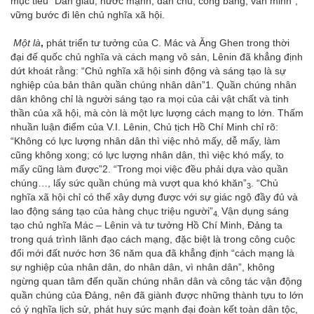
mục tiêu “Dân giàu, nước mạnh, dân chủ, công bằng, văn minh”,
vững bước đi lên chủ nghĩa xã hội.
Một là
,
phát triển tư tưởng của C. Mác và Ăng Ghen trong thời
đại đế quốc chủ nghĩa và cách mạng vô sản, Lênin đã khẳng định
dứt khoát rằng: “Chủ nghĩa xã hội sinh động và sáng tạo là sự
nghiệp của bản thân quần chúng nhân dân”
1
. Quần chúng nhân
dân không chỉ là người sáng tạo ra mọi của cải vật chất và tinh
thần của xã hội, mà còn là một lực lượng cách mạng to lớn. Thấm
nhuần luận điểm của V.I. Lênin, Chủ tịch Hồ Chí Minh chỉ rõ:
“Không có lực lượng nhân dân thì việc nhỏ mấy, dễ mấy, làm
cũng không xong; có lực lượng nhân dân, thì việc khó mấy, to
mấy cũng làm được”
2
. “Trong mọi việc đều phải dựa vào quần
chúng…, lấy sức quần chúng mà vượt qua khó khăn”
. “Chủ
­3
nghĩa xã hội chỉ có thể xây dựng được với sự giác ngộ đầy đủ và
lao động sáng tạo của hàng chục triệu người”
Vận dụng sáng
4.
tạo chủ nghĩa Mác – Lênin và tư tưởng Hồ Chí Minh, Đảng ta
trong quá trình lãnh đạo cách mạng, đặc biệt là trong công cuộc
đổi mới đất nước hơn 36 năm qua đã khẳng định “cách mạng là
sự nghiệp của nhân dân, do nhân dân, vì nhân dân”, không
ngừng quan tâm đến quần chúng nhân dân và công tác vận động
quần chúng của Đảng, nên đã giành được những thành tựu to lớn
có ý nghĩa lịch sử, phát huy sức mạnh đại đoàn kết toàn dân tộc,