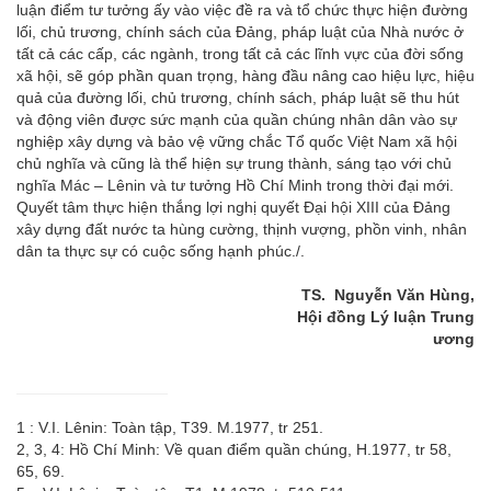
luận điểm tư tưởng ấy vào việc đề ra và tổ chức thực hiện đường
lối, chủ trương, chính sách của Đảng, pháp luật của Nhà nước ở
tất cả các cấp, các ngành, trong tất cả các lĩnh vực của đời sống
xã hội, sẽ góp phần quan trọng, hàng đầu nâng cao hiệu lực, hiệu
quả của đường lối, chủ trương, chính sách, pháp luật sẽ thu hút
và động viên được sức mạnh của quần chúng nhân dân vào sự
nghiệp xây dựng và bảo vệ vững chắc Tổ quốc Việt Nam xã hội
chủ nghĩa và cũng là thể hiện sự trung thành, sáng tạo với chủ
nghĩa Mác – Lênin và tư tưởng Hồ Chí Minh trong thời đại mới.
Quyết tâm thực hiện thắng lợi nghị quyết Đại hội XIII của Đảng
xây dựng đất nước ta hùng cường, thịnh vượng, phồn vinh, nhân
dân ta thực sự có cuộc sống hạnh phúc./.
TS. Nguyễn Văn Hùng,
Hội đồng Lý luận Trung
ương
1
: V.I. Lênin: Toàn tập, T39. M.1977, tr 251.
2
, 3, 4: Hồ Chí Minh: Về quan điểm quần chúng, H.1977, tr 58,
65, 69.