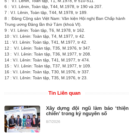
5
: V.I. Lênin, Toàn tập, T1, M.1978, tr 510-511.
6
: V.I. Lênin, Toàn tập, T44, M.1978, tr 190 và 207.
7
: V.I. Lênin, Toàn tập, T44, M.1978, tr 189.
8
: Đảng Cộng sản Việt Nam: Văn kiện Hội nghị Ban Chấp hành
Trung ương Đảng lần thứ Tám (khoá VI).
9
: V.I. Lênin: Toàn tập, T6, M.1978, tr 162.
10
: V.I. Lênin: Toàn tập, T4, M.1977, tr 42.
11
: V.I. Lênin: Toàn tập, T41, M.1977, tr 42.
12
: V.I. Lênin: Toàn tập, T35, M.1976, tr 347.
13
: V.I. Lênin: Toàn tập, T36, M.1977, tr 208.
14
: V.I. Lênin: Toàn tập, T41, M.1977, tr 474.
15
: V.I. Lênin: Toàn tập, T37, M.1977, tr 109.
16
: V.I. Lênin: Toàn tập, T30, M.1976, tr 337.
17
: V.I. Lênin: Toàn tập, T35, M.1976, tr 23.
Tin Liên quan
Xây dựng đội ngũ làm báo ‘thiện
chiến’ trong kỷ nguyên số
8/7/2026