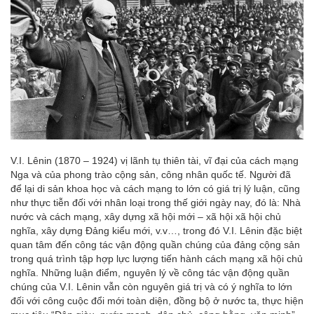
V.I. Lênin (1870 – 1924) vị lãnh tụ thiên tài, vĩ đại của cách mạng
Nga và của phong trào cộng sản, công nhân quốc tế. Người đã
để lại di sản khoa học và cách mạng to lớn có giá trị lý luận, cũng
như thực tiễn đối với nhân loại trong thế giới ngày nay, đó là: Nhà
nước và cách mạng, xây dựng xã hội mới – xã hội xã hội chủ
nghĩa, xây dựng Đảng kiểu mới, v.v…, trong đó V.I. Lênin đặc biệt
quan tâm đến công tác vận động quần chúng của đảng cộng sản
trong quá trình tập hợp lực lượng tiến hành cách mạng xã hội chủ
nghĩa. Những luận điểm, nguyên lý về công tác vận động quần
chúng của V.I. Lênin vẫn còn nguyên giá trị và có ý nghĩa to lớn
đối với công cuộc đổi mới toàn diện, đồng bộ ở nước ta, thực hiện