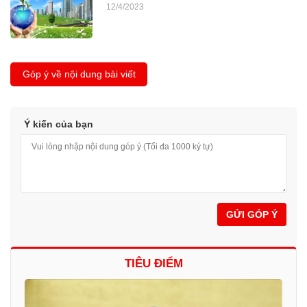
12/4/2023
Góp ý về nội dung bài viết
Ý kiến của bạn
GỬI GÓP Ý
TIÊU ĐIỂM