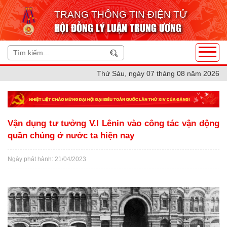
TRANG THÔNG TIN ĐIỆN TỬ
HỘI ĐỒNG LÝ LUẬN TRUNG ƯƠNG
Thứ Sáu, ngày 07 tháng 08 năm 2026
Vận dụng tư tưởng V.I Lênin vào công tác vận dộng
quần chúng ở nước ta hiện nay
Ngày phát hành: 21/04/2023