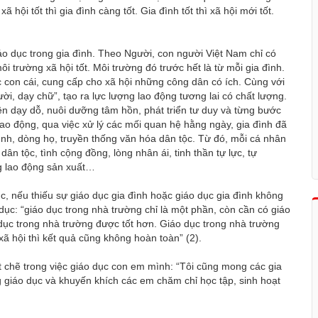
ã hội tốt thì gia đình càng tốt. Gia đình tốt thì xã hội mới tốt.
o dục trong gia đình. Theo Người, con người Việt Nam chỉ có
 trường xã hội tốt. Môi trường đó trước hết là từ mỗi gia đình.
c con cái, cung cấp cho xã hội những công dân có ích. Cùng với
ời, dạy chữ”, tạo ra lực lượng lao động tương lai có chất lượng.
ên dạy dỗ, nuôi dưỡng tâm hồn, phát triển tư duy và từng bước
ao động, qua việc xử lý các mối quan hệ hằng ngày, gia đình đã
ình, dòng họ, truyền thống văn hóa dân tộc. Từ đó, mỗi cá nhân
ân tộc, tình cộng đồng, lòng nhân ái, tinh thần tự lực, tự
ng lao động sản xuất…
, nếu thiếu sự giáo dục gia đình hoặc giáo dục gia đình không
dục: “giáo dục trong nhà trường chỉ là một phần, còn cần có giáo
o dục trong nhà trường được tốt hơn. Giáo dục trong nhà trường
xã hội thì kết quả cũng không hoàn toàn” (2).
ặt chẽ trong việc giáo dục con em mình: “Tôi cũng mong các gia
ng giáo dục và khuyến khích các em chăm chỉ học tập, sinh hoạt