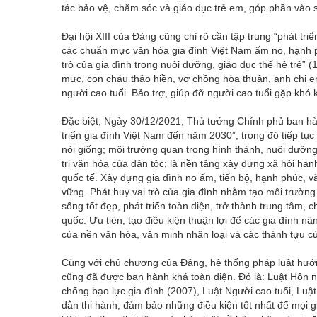
tác bảo vệ, chăm sóc và giáo dục trẻ em, góp phần vào 
Đại hội XIII của Đảng cũng chỉ rõ cần tập trung “phát triển
các chuẩn mực văn hóa gia đình Việt Nam ấm no, hạnh phú
trò của gia đình trong nuôi dưỡng, giáo dục thế hệ trẻ” 
mực, con cháu thảo hiền, vợ chồng hòa thuận, anh chị e
người cao tuổi. Bảo trợ, giúp đỡ người cao tuổi gặp khó
Đặc biệt, Ngày 30/12/2021, Thủ tướng Chính phủ ban h
triển gia đình Việt Nam đến năm 2030”, trong đó tiếp tục
nòi giống; môi trường quan trọng hình thành, nuôi dưỡng
trị văn hóa của dân tộc; là nền tảng xây dựng xã hội hạn
quốc tế. Xây dựng gia đình no ấm, tiến bộ, hạnh phúc, vă
vững. Phát huy vai trò của gia đình nhằm tạo môi trườn
sống tốt đẹp, phát triển toàn diện, trở thành trung tâm,
quốc. Ưu tiên, tạo điều kiện thuận lợi để các gia đình nân
của nền văn hóa, văn minh nhân loại và các thành tựu 
Cùng với chủ chương của Đảng, hệ thống pháp luật hướng 
cũng đã được ban hành khá toàn diện. Đó là: Luật Hôn n
chống bạo lực gia đình (2007), Luật Người cao tuổi, Lu
dẫn thi hành, đảm bảo những điều kiện tốt nhất để mọi gi