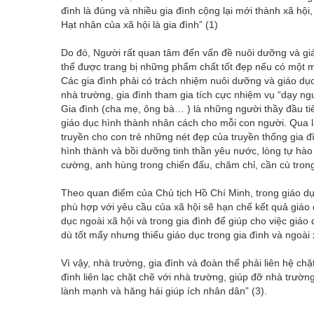
đình là đúng và nhiều gia đình cộng lại mới thành xã hội, x
Hạt nhân của xã hội là gia đình” (1)
Do đó, Người rất quan tâm đến vấn đề nuôi dưỡng và giá
thể được trang bị những phẩm chất tốt đẹp nếu có một môi
Các gia đình phải có trách nhiệm nuôi dưỡng và giáo dụ
nhà trường, gia đình tham gia tích cực nhiệm vụ “dạy ngư
Gia đình (cha mẹ, ông bà… ) là những người thầy đầu ti
giáo dục hình thành nhân cách cho mỗi con người. Qua l
truyền cho con trẻ những nét đẹp của truyền thống gia đ
hình thành và bồi dưỡng tinh thần yêu nước, lòng tự hào d
cường, anh hùng trong chiến đấu, chăm chỉ, cần cù tro
Theo quan điểm của Chủ tịch Hồ Chí Minh, trong giáo dục
phù hợp với yêu cầu của xã hội sẽ hạn chế kết quả giáo 
dục ngoài xã hội và trong gia đình để giúp cho việc giá
dù tốt mấy nhưng thiếu giáo dục trong gia đình và ngoài 
Vì vậy, nhà trường, gia đình và đoàn thể phải liên hệ ch
đình liên lạc chặt chẽ với nhà trường, giúp đỡ nhà trườ
lành mạnh và hăng hái giúp ích nhân dân” (3).