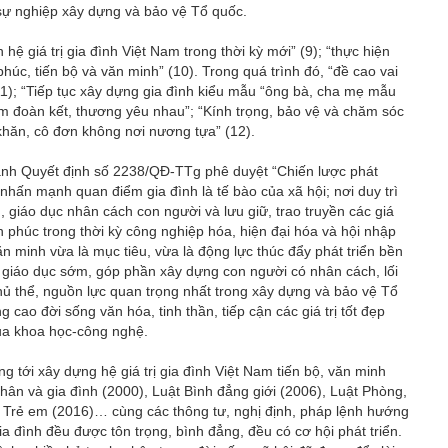
sự nghiệp xây dựng và bảo vệ Tổ quốc.
 hệ giá trị gia đình Việt Nam trong thời kỳ mới” (9); “thực hiện
c, tiến bộ và văn minh” (10). Trong quá trình đó, “đề cao vai
(11); “Tiếp tục xây dựng gia đình kiểu mẫu “ông bà, cha mẹ mẫu
m đoàn kết, thương yêu nhau”; “Kính trọng, bảo vệ và chăm sóc
 khăn, cô đơn không nơi nương tựa” (12).
ành Quyết định số 2238/QĐ-TTg phê duyệt “Chiến lược phát
 nhấn mạnh quan điểm gia đình là tế bào của xã hội; nơi duy trì
, giáo dục nhân cách con người và lưu giữ, trao truyền các giá
h phúc trong thời kỳ công nghiệp hóa, hiện đại hóa và hội nhập
n minh vừa là mục tiêu, vừa là động lực thúc đẩy phát triển bền
g giáo dục sớm, góp phần xây dựng con người có nhân cách, lối
 chủ thể, nguồn lực quan trọng nhất trong xây dựng và bảo vệ Tổ
g cao đời sống văn hóa, tinh thần, tiếp cận các giá trị tốt đẹp
của khoa học-công nghệ.
tới xây dựng hệ giá trị gia đình Việt Nam tiến bộ, văn minh
hân và gia đình (2000), Luật Bình đẳng giới (2006), Luật Phòng,
ật Trẻ em (2016)… cùng các thông tư, nghị định, pháp lệnh hướng
a đình đều được tôn trọng, bình đẳng, đều có cơ hội phát triển.