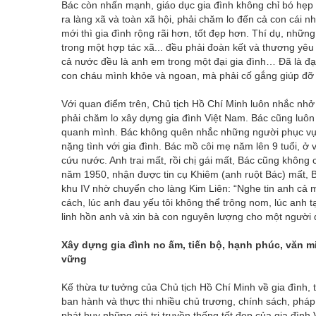
Bác còn nhấn mạnh, giáo dục gia đình không chỉ bó hẹp 
ra làng xã và toàn xã hội, phải chăm lo đến cả con cái n
mới thì gia đình rộng rãi hơn, tốt đẹp hơn. Thí dụ, nhữ
trong một hợp tác xã... đều phải đoàn kết và thương yê
cả nước đều là anh em trong một đại gia đình… Đã là đại
con cháu mình khỏe và ngoan, mà phải cố gắng giúp đỡ 
Với quan điểm trên, Chủ tịch Hồ Chí Minh luôn nhắc nhở
phải chăm lo xây dựng gia đình Việt Nam. Bác cũng luôn
quanh mình. Bác không quên nhắc những người phục vụ b
nặng tình với gia đình. Bác mồ côi mẹ năm lên 9 tuổi, ở 
cứu nước. Anh trai mất, rồi chị gái mất, Bác cũng không c
năm 1950, nhận được tin cụ Khiêm (anh ruột Bác) mất, 
khu IV nhờ chuyển cho làng Kim Liên: “Nghe tin anh cả m
cách, lúc anh đau yếu tôi không thể trông nom, lúc anh tạ t
linh hồn anh và xin bà con nguyên lượng cho một người đ
Xây dựng gia đình no ấm, tiến bộ, hạnh phúc, văn mi
vững
Kế thừa tư tưởng của Chủ tịch Hồ Chí Minh về gia đình
ban hành và thực thi nhiều chủ trương, chính sách, pháp l
phát huy những giá trị truyền thống tốt đẹp của gia đình