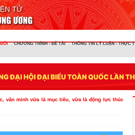
IỆN TỬ
RUNG ƯƠNG
 ĐỔI
CHƯƠNG TRÌNH - ĐỀ TÀI
THÔNG TIN LÝ LUẬN - THỰC T
c, văn minh vừa là mục tiêu, vừa là động lực thúc