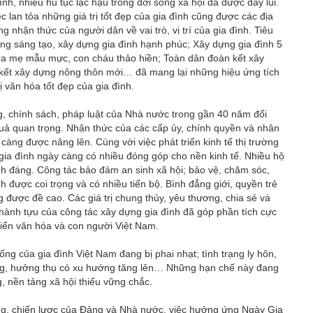
ình, nhiều hủ tục lạc hậu trong đời sống xã hội đã được đẩy lùi.
c lan tỏa những giá trị tốt đẹp của gia đình cũng được các địa
g nhận thức của người dân về vai trò, vị trí của gia đình. Tiêu
ộng sáng tạo, xây dựng gia đình hạnh phúc; Xây dựng gia đình 5
ha mẹ mẫu mực, con cháu thảo hiền; Toàn dân đoàn kết xây
 kết xây dựng nông thôn mới… đã mang lại những hiệu ứng tích
ị văn hóa tốt đẹp của gia đình.
g, chính sách, pháp luật của Nhà nước trong gần 40 năm đổi
quả quan trọng. Nhận thức của các cấp ủy, chính quyền và nhân
y càng được nâng lên. Cùng với việc phát triển kinh tế thị trường
ộ gia đình ngày càng có nhiều đóng góp cho nền kinh tế. Nhiều hộ
nh đáng. Công tác bảo đảm an sinh xã hội; bảo vệ, chăm sóc,
h được coi trọng và có nhiều tiến bộ. Bình đẳng giới, quyền trẻ
g được đề cao. Các giá trị chung thủy, yêu thương, chia sẻ và
thành tựu của công tác xây dựng gia đình đã góp phần tích cực
 triển văn hóa và con người Việt Nam.
hống của gia đình Việt Nam đang bị phai nhạt; tình trạng ly hôn,
ụng, hưởng thụ có xu hướng tăng lên… Những hạn chế này đang
, nền tảng xã hội thiếu vững chắc.
ng, chiến lược của Đảng và Nhà nước, việc hưởng ứng Ngày Gia