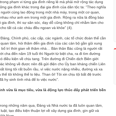
trong phạm vi từng gia đình riêng lẻ mà phải mở rộng tác dụng
hững gia đình khác trong đại gia đình của dân tộc ta: “Theo nghĩa
ng người cùng lao động trong một nhà máy, trong một cơ quan,
u nhau như anh em trong một gia đình. Rộng ra nữa là đồng bào
 gia đình, thì sự săn sóc, dạy dỗ cũng không chỉ nhằm làm cho
cho tất cả các cháu đều ngoan và khỏe” (4).
 Đảng, Chính phủ, các cấp, các ngành, các tổ chức đoàn thể cần
 quan tâm, hỏi thăm đến gia đình của các cán bộ gần gũi xung
ố trí thời gian về thăm nhà… Bản thân Bác cũng là người rất
với cha đến năm 19 tuổi thì Người từ biệt cha, ra đi tìm đường
ó điều kiện về chịu tang. Trên đường đi Chiến dịch Biên giới
Bác không về được nên đã gửi điện cho Ủy ban kháng chiến Liên
ất lòng tôi rất buồn rầu, vì việc nước nặng nhiều, đường xá xa
hế tôi không thể lo liệu. Than ôi! Tôi xin chịu tội bất đệ trước
ã hy sinh tình nhà để lo việc nước”.
nh vừa là mục tiêu, vừa là động lực thúc đẩy phát triển bền
, trong những năm qua, Đảng và Nhà nước ta đã luôn quan tâm,
uật, tạo điều kiện thuận lợi về xây dựng gia đình, gìn giữ và
 Việt Nam.