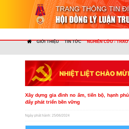
TRANG THÔNG TIN Đ
HỘI ĐỒNG LÝ LUẬN T
GIỚI THIỆU
TIN TỨC
NGHIÊN CỨU - TRAO
Xây dựng gia đình no ấm, tiến bộ, hạnh phú
đẩy phát triển bền vững
Ngày phát hành: 25/06/2024