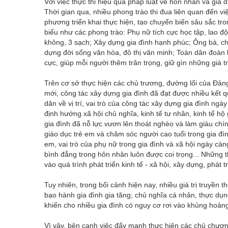
Với việc thực thi hiệu quả pháp luật về hôn nhân và gia đ
Thời gian qua, nhiều phong trào thi đua liên quan đến việ
phương triển khai thực hiện, tạo chuyển biến sâu sắc tron
biểu như các phong trào: Phụ nữ tích cực học tập, lao đ
không, 3 sạch; Xây dựng gia đình hạnh phúc; Ông bà, c
dựng đời sống văn hóa, đô thị văn minh; Toàn dân đoàn
cực, giúp mỗi người thêm trân trọng, giữ gìn những giá tr
Trên cơ sở thực hiện các chủ trương, đường lối của Đản
mới, công tác xây dựng gia đình đã đạt được nhiều kết 
dân về vị trí, vai trò của công tác xây dựng gia đình ngà
định hướng xã hội chủ nghĩa, kinh tế tư nhân, kinh tế h
gia đình đã nỗ lực vươn lên thoát nghèo và làm giàu chí
giáo dục trẻ em và chăm sóc người cao tuổi trong gia đìn
em, vai trò của phụ nữ trong gia đình và xã hội ngày càn
bình đẳng trong hôn nhân luôn được coi trọng... Những 
vào quá trình phát triển kinh tế - xã hội, xây dựng, phát
Tuy nhiên, trong bối cảnh hiện nay, nhiều giá trị truyền t
bạo hành gia đình gia tăng; chủ nghĩa cá nhân, thực d
khiến cho nhiều gia đình có nguy cơ rơi vào khủng hoảng
Vì vậy, bên cạnh việc đẩy mạnh thực hiện các chủ chươ