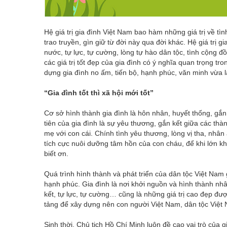
Hệ giá trị gia đình Việt Nam bao hàm những giá trị về 
trao truyền, gìn giữ từ đời này qua đời khác. Hệ giá trị gi
nước, tự lực, tự cường, lòng tự hào dân tộc, tình cộng đồ
các giá trị tốt đẹp của gia đình có ý nghĩa quan trọng tr
dựng gia đình no ấm, tiến bộ, hạnh phúc, văn minh vừa là
“Gia đình tốt thì xã hội mới tốt”
Cơ sở hình thành gia đình là hôn nhân, huyết thống, gắn li
tiên của gia đình là sự yêu thương, gắn kết giữa các thàn
mẹ với con cái. Chính tình yêu thương, lòng vị tha, nh
tích cực nuôi dưỡng tâm hồn của con cháu, để khi lớn kh
biết ơn.
Quá trình hình thành và phát triển của dân tộc Việt Nam 
hạnh phúc. Gia đình là nơi khởi nguồn và hình thành nhâ
kết, tự lực, tự cường… cũng là những giá trị cao đẹp đượ
tảng để xây dựng nên con người Việt Nam, dân tộc Việt
Sinh thời, Chủ tịch Hồ Chí Minh luôn đề cao vai trò của 