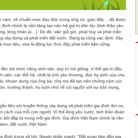
tình cảm, về chuẩn mực đạo đức trong ứng xử, giao tiếp… đã được
a đình chính là nền tảng tạo nên hệ giá trị dân tộc (tinh thần yêu
ng, lòng nhân ái…). Do đó, việc giữ gìn, phát huy và phát triển
ong xây dựng và phát triển đất nước. Đảng ta cũng xác định: Xây
 mục tiêu, vừa là động lực thúc đẩy phát triển bền vững.
ền với chức năng sinh sản, duy trì nòi giống, vì thế giá trị đầu
h viên, các thế hệ, nhất là tình yêu thương, đức hy sinh của cha
ân ái, khoan dung của ông bà, cha mẹ đã tạo nên những cảm xúc
ôn, trưởng thành, họ luôn nhớ về cội nguồn với sự trân trọng,
gắn liền với truyền thống xây dựng và phát triển gia đình ấm no,
n cách của mỗi con người. Vì thế lòng yêu nước, tinh thần đoàn
c bồi đắp từ trong mỗi gia đình. Gia đình Việt Nam chính là nền
 Nam, đất nước Việt Nam.
gia đình trong xã hội. Người nhấn mạnh: “Rất quan tâm đến gia