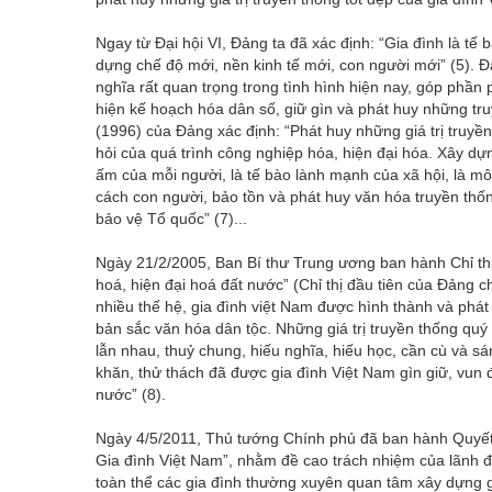
Ngay từ Đại hội VI, Đảng ta đã xác định: “Gia đình là tế 
dựng chế độ mới, nền kinh tế mới, con người mới” (5). Đ
nghĩa rất quan trọng trong tình hình hiện nay, góp phần p
hiện kế hoạch hóa dân số, giữ gìn và phát huy những truy
(1996) của Đảng xác định: “Phát huy những giá trị truyền
hỏi của quá trình công nghiệp hóa, hiện đại hóa. Xây dựn
ấm của mỗi người, là tế bào lành mạnh của xã hội, là m
cách con người, bảo tồn và phát huy văn hóa truyền thố
bảo vệ Tổ quốc” (7)...
Ngày 21/2/2005, Ban Bí thư Trung ương ban hành Chỉ thị
hoá, hiện đại hoá đất nước” (Chỉ thị đầu tiên của Đảng 
nhiều thế hệ, gia đình việt Nam được hình thành và phát
bản sắc văn hóa dân tộc. Những giá trị truyền thống q
lẫn nhau, thuỷ chung, hiếu nghĩa, hiếu học, cần cù và s
khăn, thử thách đã được gia đình Việt Nam gìn giữ, vun 
nước” (8).
Ngày 4/5/2011, Thủ tướng Chính phủ đã ban hành Quyế
Gia đình Việt Nam”, nhằm đề cao trách nhiệm của lãnh đ
toàn thể các gia đình thường xuyên quan tâm xây dựng 