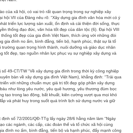
bào của xã hội, có vai trò rất quan trọng trong sự nghiệp xây
ại hội VII của Đảng nêu rõ: “Xây dựng gia đình văn hóa mới có ý
hát triển lực lượng sản xuất, ổn định và cải thiện đời sống, thực
ền thống đạo đức, văn hóa tốt đẹp của dân tộc (6). Đại hội VIII
 thống tốt đẹp của gia đình Việt Nam, thích ứng với những đòi
g gia đình no ấm, bình đẳng, tiến bộ, hạnh phúc, thật sự là tổ
ôi trường quan trọng hình thành, nuôi dưỡng và giáo dục nhân
ng tốt đẹp, tạo nguồn nhân lực phục vụ sự nghiệp xây dựng và
 số 49-CT/TW “Về xây dựng gia đình trong thời kỳ công nghiệp
chuyên bàn về xây dựng gia đình Việt Nam), khẳng định: “Trải qua
 triển với những chuẩn mực giá trị tốt đẹp góp phần xây dựng
uý báu như lòng yêu nước, yêu quê hương, yêu thương đùm bọc
áng tạo trong lao động, bất khuất, kiên cường vượt qua mọi khó
đắp và phát huy trong suốt quá trình lịch sử dựng nước và giữ
t định số 72/2001/QĐ-TTg lấy ngày 28/6 hằng năm làm “Ngày
ạo các ngành, các cấp, các đoàn thể và tổ chức xã hội cùng
gia đình no ấm, bình đẳng, tiến bộ và hạnh phúc, đẩy mạnh công