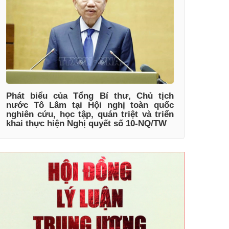
Phát biểu của Tổng Bí thư, Chủ tịch
nước Tô Lâm tại Hội nghị toàn quốc
nghiên cứu, học tập, quán triệt và triển
khai thực hiện Nghị quyết số 10-NQ/TW