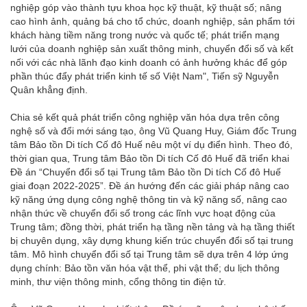
nghiệp góp vào thành tựu khoa học kỹ thuật, kỹ thuật số; nâng
cao hình ảnh, quảng bá cho tổ chức, doanh nghiệp, sản phẩm tới
khách hàng tiềm năng trong nước và quốc tế; phát triển mạng
lưới của doanh nghiệp sản xuất thông minh, chuyển đổi số và kết
nối với các nhà lãnh đạo kinh doanh có ảnh hưởng khác để góp
phần thúc đẩy phát triển kinh tế số Việt Nam", Tiến sỹ Nguyễn
Quân khẳng định.
Chia sẻ kết quả phát triển công nghiệp văn hóa dựa trên công
nghệ số và đổi mới sáng tạo, ông Vũ Quang Huy, Giám đốc Trung
tâm Bảo tồn Di tích Cố đô Huế nêu một ví dụ điển hình. Theo đó,
thời gian qua, Trung tâm Bảo tồn Di tích Cố đô Huế đã triển khai
Đề án “Chuyển đổi số tại Trung tâm Bảo tồn Di tích Cố đô Huế
giai đoạn 2022-2025”. Đề án hướng đến các giải pháp nâng cao
kỹ năng ứng dụng công nghệ thông tin và kỹ năng số, nâng cao
nhận thức về chuyển đổi số trong các lĩnh vực hoạt động của
Trung tâm; đồng thời, phát triển hạ tầng nền tảng và hạ tầng thiết
bị chuyên dụng, xây dựng khung kiến trúc chuyển đổi số tại trung
tâm. Mô hình chuyển đổi số tại Trung tâm sẽ dựa trên 4 lớp ứng
dụng chính: Bảo tồn văn hóa vật thể, phi vật thể; du lịch thông
minh, thư viện thông minh, cổng thông tin điện tử.