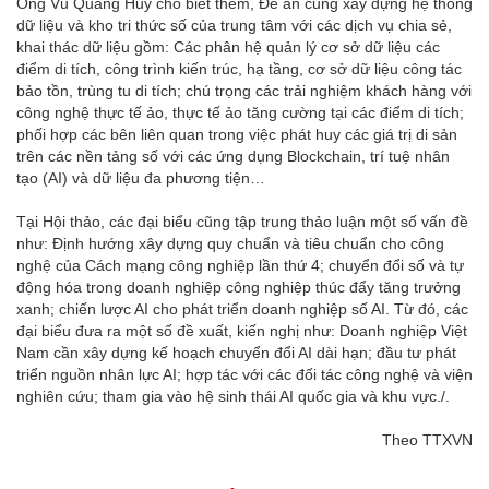
Ông Vũ Quang Huy cho biết thêm, Đề án cũng xây dựng hệ thống
dữ liệu và kho tri thức số của trung tâm với các dịch vụ chia sẻ,
khai thác dữ liệu gồm: Các phân hệ quản lý cơ sở dữ liệu các
điểm di tích, công trình kiến trúc, hạ tầng, cơ sở dữ liệu công tác
bảo tồn, trùng tu di tích; chú trọng các trải nghiệm khách hàng với
công nghệ thực tế ảo, thực tế ảo tăng cường tại các điểm di tích;
phối hợp các bên liên quan trong việc phát huy các giá trị di sản
trên các nền tảng số với các ứng dụng Blockchain, trí tuệ nhân
tạo (AI) và dữ liệu đa phương tiện…
Tại Hội thảo, các đại biểu cũng tập trung thảo luận một số vấn đề
như: Định hướng xây dựng quy chuẩn và tiêu chuẩn cho công
nghệ của Cách mạng công nghiệp lần thứ 4; chuyển đổi số và tự
động hóa trong doanh nghiệp công nghiệp thúc đẩy tăng trưởng
xanh; chiến lược AI cho phát triển doanh nghiệp số AI. Từ đó, các
đại biểu đưa ra một số đề xuất, kiến nghị như: Doanh nghiệp Việt
Nam cần xây dựng kế hoạch chuyển đổi AI dài hạn; đầu tư phát
triển nguồn nhân lực AI; hợp tác với các đối tác công nghệ và viện
nghiên cứu; tham gia vào hệ sinh thái AI quốc gia và khu vực./.
Theo TTXVN