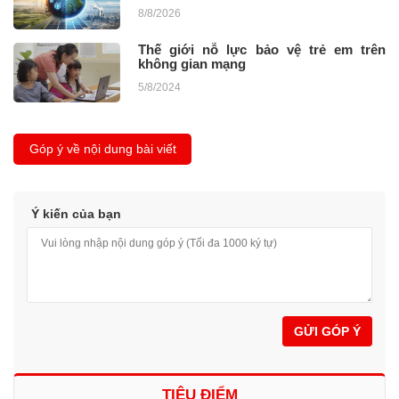
8/8/2026
Thế giới nỗ lực bảo vệ trẻ em trên
không gian mạng
5/8/2024
Góp ý về nội dung bài viết
Ý kiến của bạn
GỬI GÓP Ý
TIÊU ĐIỂM