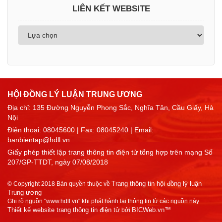
LIÊN KẾT WEBSITE
HỘI ĐỒNG LÝ LUẬN TRUNG ƯƠNG
Địa chỉ: 135 Đường Nguyễn Phong Sắc, Nghĩa Tân, Cầu Giấy, Hà
Nội
Điện thoại:
08045600
| Fax: 08045240 | Email:
banbientap@hdll.vn
Giấy phép thiết lập trang thông tin điện tử tổng hợp trên mạng Số
207/GP-TTDT, ngày 07/08/2018
Trang thông tin hội đồng lý luận
© Copyright 2018 Bản quyền thuộc về
Trung ương
Ghi rõ nguồn "www.hdll.vn" khi phát hành lại thông tin từ các nguồn này
Thiết kế website trang thông tin điện tử
BICWeb.vn™
bởi