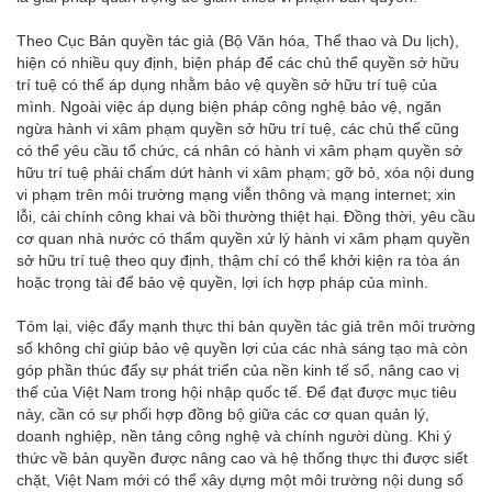
Theo Cục Bản quyền tác giả (Bộ Văn hóa, Thể thao và Du lịch),
hiện có nhiều quy định, biện pháp để các chủ thể quyền sở hữu
trí tuệ có thể áp dụng nhằm bảo vệ quyền sở hữu trí tuệ của
mình. Ngoài việc áp dụng biện pháp công nghệ bảo vệ, ngăn
ngừa hành vi xâm phạm quyền sở hữu trí tuệ, các chủ thể cũng
có thể yêu cầu tổ chức, cá nhân có hành vi xâm phạm quyền sở
hữu trí tuệ phải chấm dứt hành vi xâm phạm; gỡ bỏ, xóa nội dung
vi phạm trên môi trường mạng viễn thông và mạng internet; xin
lỗi, cải chính công khai và bồi thường thiệt hại. Đồng thời, yêu cầu
cơ quan nhà nước có thẩm quyền xử lý hành vi xâm phạm quyền
sở hữu trí tuệ theo quy định, thậm chí có thể khởi kiện ra tòa án
hoặc trọng tài để bảo vệ quyền, lợi ích hợp pháp của mình.
Tóm lại, việc đẩy mạnh thực thi bản quyền tác giả trên môi trường
số không chỉ giúp bảo vệ quyền lợi của các nhà sáng tạo mà còn
góp phần thúc đẩy sự phát triển của nền kinh tế số, nâng cao vị
thế của Việt Nam trong hội nhập quốc tế. Để đạt được mục tiêu
này, cần có sự phối hợp đồng bộ giữa các cơ quan quản lý,
doanh nghiệp, nền tảng công nghệ và chính người dùng. Khi ý
thức về bản quyền được nâng cao và hệ thống thực thi được siết
chặt, Việt Nam mới có thể xây dựng một môi trường nội dung số