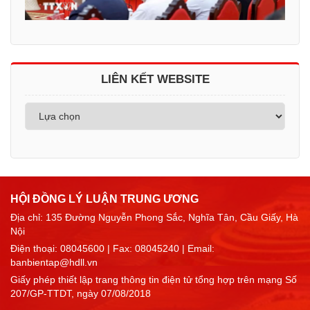
LIÊN KẾT WEBSITE
HỘI ĐỒNG LÝ LUẬN TRUNG ƯƠNG
Địa chỉ: 135 Đường Nguyễn Phong Sắc, Nghĩa Tân, Cầu Giấy, Hà
Nội
Điện thoại:
08045600
| Fax: 08045240 | Email:
banbientap@hdll.vn
Giấy phép thiết lập trang thông tin điện tử tổng hợp trên mạng Số
207/GP-TTDT, ngày 07/08/2018