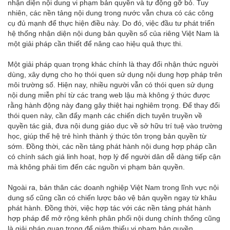
nhận diện nội dung vi phạm bản quyền và tự động gỡ bỏ. Tuy
nhiên, các nền tảng nội dung trong nước vẫn chưa có các công
cụ đủ mạnh để thực hiện điều này. Do đó, việc đầu tư phát triển
hệ thống nhận diện nội dung bản quyền số của riêng Việt Nam là
một giải pháp cần thiết để nâng cao hiệu quả thực thi.
Một giải pháp quan trọng khác chính là thay đổi nhận thức người
dùng, xây dựng cho họ thói quen sử dụng nội dung hợp pháp trên
môi trường số. Hiện nay, nhiều người vẫn có thói quen sử dụng
nội dung miễn phí từ các trang web lậu mà không ý thức được
rằng hành động này đang gây thiệt hại nghiêm trọng. Để thay đổi
thói quen này, cần đẩy mạnh các chiến dịch tuyên truyền về
quyền tác giả, đưa nội dung giáo dục về sở hữu trí tuệ vào trường
học, giúp thế hệ trẻ hình thành ý thức tôn trọng bản quyền từ
sớm. Đồng thời, các nền tảng phát hành nội dung hợp pháp cần
có chính sách giá linh hoạt, hợp lý để người dân dễ dàng tiếp cận
mà không phải tìm đến các nguồn vi phạm bản quyền.
Ngoài ra, bản thân các doanh nghiệp Việt Nam trong lĩnh vực nội
dung số cũng cần có chiến lược bảo vệ bản quyền ngay từ khâu
phát hành. Đồng thời, việc hợp tác với các nền tảng phát hành
hợp pháp để mở rộng kênh phân phối nội dung chính thống cũng
là giải pháp quan trọng để giảm thiểu vi phạm bản quyền.