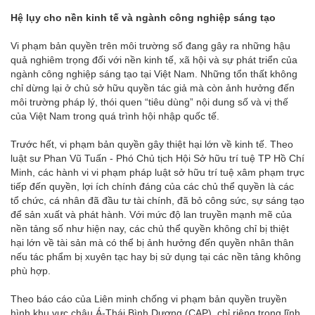
Hệ lụy cho nền kinh tế và ngành công nghiệp sáng tạo
Vi phạm bản quyền trên môi trường số đang gây ra những hậu
quả nghiêm trọng đối với nền kinh tế, xã hội và sự phát triển của
ngành công nghiệp sáng tạo tại Việt Nam. Những tổn thất không
chỉ dừng lại ở chủ sở hữu quyền tác giả mà còn ảnh hưởng đến
môi trường pháp lý, thói quen “tiêu dùng” nội dung số và vị thế
của Việt Nam trong quá trình hội nhập quốc tế.
Trước hết, vi phạm bản quyền gây thiệt hại lớn về kinh tế. Theo
luật sư Phan Vũ Tuấn - Phó Chủ tịch Hội Sở hữu trí tuệ TP Hồ Chí
Minh, các hành vi vi phạm pháp luật sở hữu trí tuệ xâm phạm trực
tiếp đến quyền, lợi ích chính đáng của các chủ thể quyền là các
tổ chức, cá nhân đã đầu tư tài chính, đã bỏ công sức, sự sáng tạo
để sản xuất và phát hành. Với mức độ lan truyền mạnh mẽ của
nền tảng số như hiện nay, các chủ thể quyền không chỉ bị thiệt
hại lớn về tài sản mà có thể bị ảnh hưởng đến quyền nhân thân
nếu tác phẩm bị xuyên tạc hay bị sử dụng tại các nền tảng không
phù hợp.
Theo báo cáo của Liên minh chống vi phạm bản quyền truyền
hình khu vực châu Á-Thái Bình Dương (CAP), chỉ riêng trong lĩnh