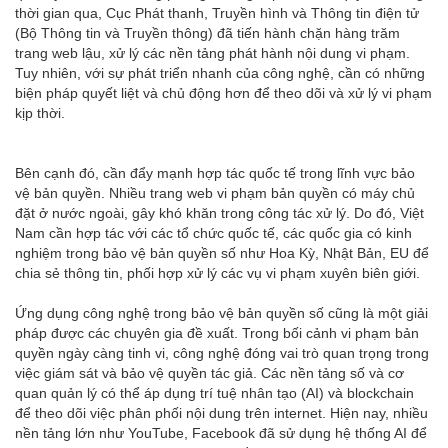
thời gian qua, Cục Phát thanh, Truyền hình và Thông tin điện tử
(Bộ Thông tin và Truyền thông) đã tiến hành chặn hàng trăm
trang web lậu, xử lý các nền tảng phát hành nội dung vi phạm.
Tuy nhiên, với sự phát triển nhanh của công nghệ, cần có những
biện pháp quyết liệt và chủ động hơn để theo dõi và xử lý vi phạm
kịp thời.
Bên cạnh đó, cần đẩy mạnh hợp tác quốc tế trong lĩnh vực bảo
vệ bản quyền. Nhiều trang web vi phạm bản quyền có máy chủ
đặt ở nước ngoài, gây khó khăn trong công tác xử lý. Do đó, Việt
Nam cần hợp tác với các tổ chức quốc tế, các quốc gia có kinh
nghiệm trong bảo vệ bản quyền số như Hoa Kỳ, Nhật Bản, EU để
chia sẻ thông tin, phối hợp xử lý các vụ vi phạm xuyên biên giới.
Ứng dụng công nghệ trong bảo vệ bản quyền số cũng là một giải
pháp được các chuyên gia đề xuất. Trong bối cảnh vi phạm bản
quyền ngày càng tinh vi, công nghệ đóng vai trò quan trọng trong
việc giám sát và bảo vệ quyền tác giả. Các nền tảng số và cơ
quan quản lý có thể áp dụng trí tuệ nhân tạo (AI) và blockchain
để theo dõi việc phân phối nội dung trên internet. Hiện nay, nhiều
nền tảng lớn như YouTube, Facebook đã sử dụng hệ thống AI để