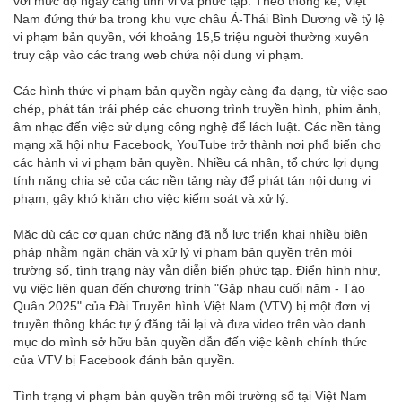
với mức độ ngày càng tinh vi và phức tạp. Theo thống kê, Việt
Nam đứng thứ ba trong khu vực châu Á-Thái Bình Dương về tỷ lệ
vi phạm bản quyền, với khoảng 15,5 triệu người thường xuyên
truy cập vào các trang web chứa nội dung vi phạm.
Các hình thức vi phạm bản quyền ngày càng đa dạng, từ việc sao
chép, phát tán trái phép các chương trình truyền hình, phim ảnh,
âm nhạc đến việc sử dụng công nghệ để lách luật. Các nền tảng
mạng xã hội như Facebook, YouTube trở thành nơi phổ biến cho
các hành vi vi phạm bản quyền. Nhiều cá nhân, tổ chức lợi dụng
tính năng chia sẻ của các nền tảng này để phát tán nội dung vi
phạm, gây khó khăn cho việc kiểm soát và xử lý.
Mặc dù các cơ quan chức năng đã nỗ lực triển khai nhiều biện
pháp nhằm ngăn chặn và xử lý vi phạm bản quyền trên môi
trường số, tình trạng này vẫn diễn biến phức tạp. Điển hình như,
vụ việc liên quan đến chương trình "Gặp nhau cuối năm - Táo
Quân 2025" của Đài Truyền hình Việt Nam (VTV) bị một đơn vị
truyền thông khác tự ý đăng tải lại và đưa video trên vào danh
mục do mình sở hữu bản quyền dẫn đến việc kênh chính thức
của VTV bị Facebook đánh bản quyền.
Tình trạng vi phạm bản quyền trên môi trường số tại Việt Nam