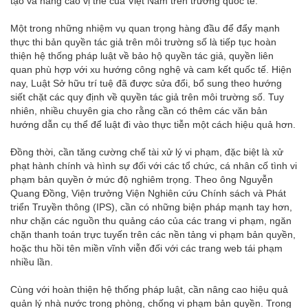
tạo và nâng cao vị thế của Việt Nam trên trường quốc tế.
Một trong những nhiệm vụ quan trọng hàng đầu để đẩy mạnh
thực thi bản quyền tác giả trên môi trường số là tiếp tục hoàn
thiện hệ thống pháp luật về bảo hộ quyền tác giả, quyền liên
quan phù hợp với xu hướng công nghệ và cam kết quốc tế. Hiện
nay, Luật Sở hữu trí tuệ đã được sửa đổi, bổ sung theo hướng
siết chặt các quy định về quyền tác giả trên môi trường số. Tuy
nhiên, nhiều chuyên gia cho rằng cần có thêm các văn bản
hướng dẫn cụ thể để luật đi vào thực tiễn một cách hiệu quả hơn.
Đồng thời, cần tăng cường chế tài xử lý vi phạm, đặc biệt là xử
phạt hành chính và hình sự đối với các tổ chức, cá nhân cố tình vi
phạm bản quyền ở mức độ nghiêm trọng. Theo ông Nguyễn
Quang Đồng, Viện trưởng Viện Nghiên cứu Chính sách và Phát
triển Truyền thông (IPS), cần có những biện pháp mạnh tay hơn,
như chặn các nguồn thu quảng cáo của các trang vi phạm, ngăn
chặn thanh toán trực tuyến trên các nền tảng vi phạm bản quyền,
hoặc thu hồi tên miền vĩnh viễn đối với các trang web tái phạm
nhiều lần.
Cùng với hoàn thiện hệ thống pháp luật, cần nâng cao hiệu quả
quản lý nhà nước trong phòng, chống vi phạm bản quyền. Trong