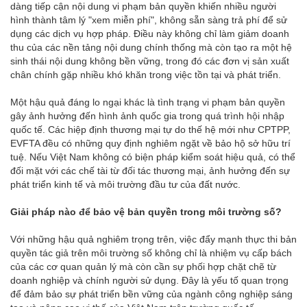
dàng tiếp cận nội dung vi phạm bản quyền khiến nhiều người
hình thành tâm lý "xem miễn phí", không sẵn sàng trả phí để sử
dụng các dịch vụ hợp pháp. Điều này không chỉ làm giảm doanh
thu của các nền tảng nội dung chính thống mà còn tạo ra một hệ
sinh thái nội dung không bền vững, trong đó các đơn vị sản xuất
chân chính gặp nhiều khó khăn trong việc tồn tại và phát triển.
Một hậu quả đáng lo ngại khác là tình trạng vi phạm bản quyền
gây ảnh hưởng đến hình ảnh quốc gia trong quá trình hội nhập
quốc tế. Các hiệp định thương mại tự do thế hệ mới như CPTPP,
EVFTA đều có những quy định nghiêm ngặt về bảo hộ sở hữu trí
tuệ. Nếu Việt Nam không có biện pháp kiểm soát hiệu quả, có thể
đối mặt với các chế tài từ đối tác thương mại, ảnh hưởng đến sự
phát triển kinh tế và môi trường đầu tư của đất nước.
Giải pháp nào để bảo vệ bản quyền trong môi trường số?
Với những hậu quả nghiêm trọng trên, việc đẩy mạnh thực thi bản
quyền tác giả trên môi trường số không chỉ là nhiệm vụ cấp bách
của các cơ quan quản lý mà còn cần sự phối hợp chặt chẽ từ
doanh nghiệp và chính người sử dụng. Đây là yếu tố quan trọng
để đảm bảo sự phát triển bền vững của ngành công nghiệp sáng