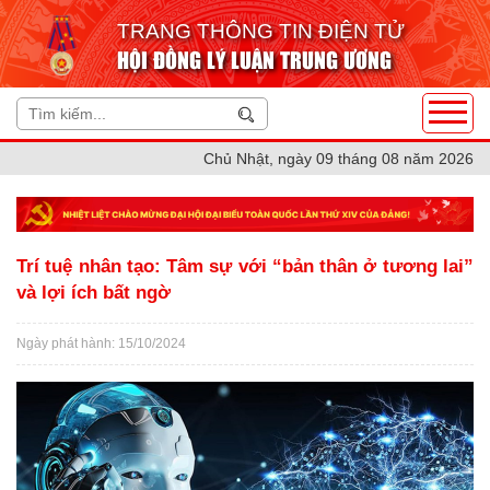
TRANG THÔNG TIN ĐIỆN TỬ
HỘI ĐỒNG LÝ LUẬN TRUNG ƯƠNG
Chủ Nhật, ngày 09 tháng 08 năm 2026
Trí tuệ nhân tạo: Tâm sự với “bản thân ở tương lai”
và lợi ích bất ngờ
Ngày phát hành: 15/10/2024