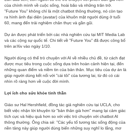
của chính mình về cuộc sống, hoài bão và những trăn trở.
"Future You" không chỉ là một chatbot thông thường, nó còn tạo
ra hình ảnh đại diện (avatar) của khuôn mặt người dùng ở tuổi
60, mang đến trải nghiệm chân thực và gần gũi.
Dự án được phát triển bởi các nhà nghiên cứu tại MIT Media Lab
và các cộng sự quốc tế. Chi tiết về "Future You" đã được công bố
trên arXiv vào ngày 1/10.
Người dùng có thể trò chuyện với AI về nhiều chủ đề, từ cách đạt
được mục tiêu trong cuộc sống dựa trên hoàn cảnh hiện tại, đến
những quan điểm và niềm tin của bản thân. Mục tiêu của dự án là
giúp người dùng kết nối với "cái tôi" của tương lai, từ đó có cái
nhìn rõ ràng hơn về cuộc đời mình.
Lợi ích cho sức khỏe tinh thần
Giáo sư Hal Hershfield, đồng tác giả nghiên cứu tại UCLA, cho
biết việc nhận lời khuyên từ "bản thân già hơn" mang lại cảm giác
tích cực và hiệu quả hơn so với việc trò chuyện với chatbot AI
thông thường. Ông chia sẻ: "Các yếu tố tương tác sống động của
nền tảng này giúp người dùng biến những suy nghĩ lo lắng, mơ