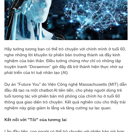
Hãy tưởng tượng bạn có thể trò chuyện với chính mình ở tuổi 60,
nghe những lời khuyên từ phiên bản trưởng thành và đầy kinh
nghiệm của bản thân. Điều tưởng chừng như chỉ có những tập
truyện tranh “Doraemon” giờ đây đã trở thành hiện thực nhờ sự
phát triển của trí tuệ nhân tạo (AI).
Dự án "Future You" do Viện Công nghệ Massachusetts (MIT) dẫn
đầu đã tạo ra một chatbot AI tiên tiến, cho phép người dùng trẻ
tuổi tương tác với phiên bản mô phỏng của chính họ ở tuổi 60
thông qua giao diện trò chuyện. Kết quả nghiên cứu cho thấy trải
nghiệm này giúp giảm lo lắng và tăng cường sự lạc quan.
Kết nối với "Tôi" của tương lai
Lần đầu tiên, con người có thể trò chuyện với phiên bản già hơn