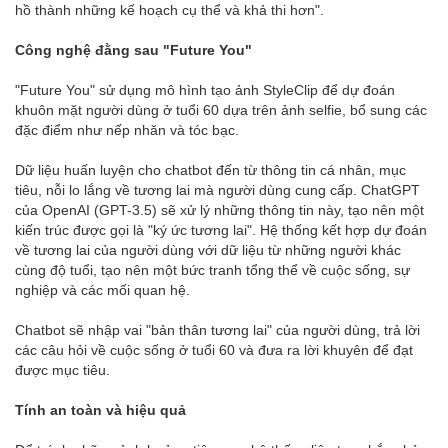
hồ thành những kế hoạch cụ thể và khả thi hơn".
Công nghệ đằng sau "Future You"
"Future You" sử dụng mô hình tạo ảnh StyleClip để dự đoán
khuôn mặt người dùng ở tuổi 60 dựa trên ảnh selfie, bổ sung các
đặc điểm như nếp nhăn và tóc bạc.
Dữ liệu huấn luyện cho chatbot đến từ thông tin cá nhân, mục
tiêu, nỗi lo lắng về tương lai mà người dùng cung cấp. ChatGPT
của OpenAI (GPT-3.5) sẽ xử lý những thông tin này, tạo nên một
kiến trúc được gọi là "ký ức tương lai". Hệ thống kết hợp dự đoán
về tương lai của người dùng với dữ liệu từ những người khác
cùng độ tuổi, tạo nên một bức tranh tổng thể về cuộc sống, sự
nghiệp và các mối quan hệ.
Chatbot sẽ nhập vai "bản thân tương lai" của người dùng, trả lời
các câu hỏi về cuộc sống ở tuổi 60 và đưa ra lời khuyên để đạt
được mục tiêu.
Tính an toàn và hiệu quả