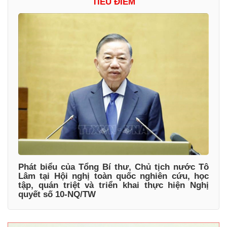
TIÊU ĐIỂM
Phát biểu của Tổng Bí thư, Chủ tịch nước Tô
Lâm tại Hội nghị toàn quốc nghiên cứu, học
tập, quán triệt và triển khai thực hiện Nghị
quyết số 10-NQ/TW