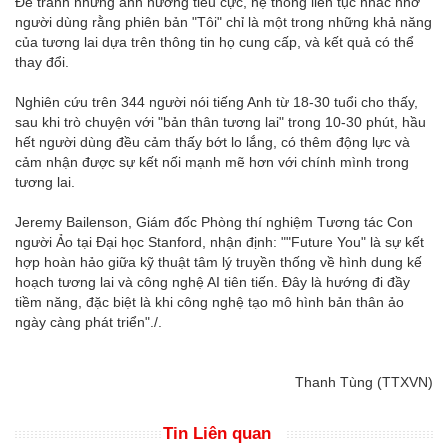
Để tránh những ảnh hưởng tiêu cực, hệ thống liên tục nhắc nhở
người dùng rằng phiên bản "Tôi" chỉ là một trong những khả năng
của tương lai dựa trên thông tin họ cung cấp, và kết quả có thể
thay đổi.
Nghiên cứu trên 344 người nói tiếng Anh từ 18-30 tuổi cho thấy,
sau khi trò chuyện với "bản thân tương lai" trong 10-30 phút, hầu
hết người dùng đều cảm thấy bớt lo lắng, có thêm động lực và
cảm nhận được sự kết nối mạnh mẽ hơn với chính mình trong
tương lai.
Jeremy Bailenson, Giám đốc Phòng thí nghiệm Tương tác Con
người Ảo tại Đại học Stanford, nhận định: ""Future You" là sự kết
hợp hoàn hảo giữa kỹ thuật tâm lý truyền thống về hình dung kế
hoạch tương lai và công nghệ AI tiên tiến. Đây là hướng đi đầy
tiềm năng, đặc biệt là khi công nghệ tạo mô hình bản thân ảo
ngày càng phát triển"./.
Thanh Tùng (TTXVN)
Tin Liên quan