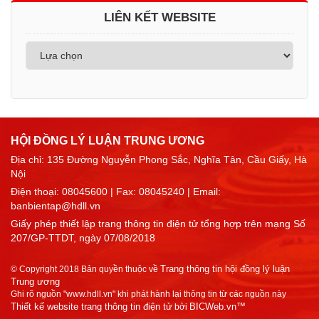
LIÊN KẾT WEBSITE
HỘI ĐỒNG LÝ LUẬN TRUNG ƯƠNG
Địa chỉ: 135 Đường Nguyễn Phong Sắc, Nghĩa Tân, Cầu Giấy, Hà
Nội
Điện thoại:
08045600
| Fax: 08045240 | Email:
banbientap@hdll.vn
Giấy phép thiết lập trang thông tin điện tử tổng hợp trên mạng Số
207/GP-TTDT, ngày 07/08/2018
Trang thông tin hội đồng lý luận
© Copyright 2018 Bản quyền thuộc về
Trung ương
Ghi rõ nguồn "www.hdll.vn" khi phát hành lại thông tin từ các nguồn này
Thiết kế website trang thông tin điện tử
BICWeb.vn™
bởi