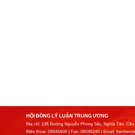
HỘI ĐỒNG LÝ LUẬN TRUNG ƯƠNG
Địa chỉ: 135 Đường Nguyễn Phong Sắc, Nghĩa Tân, Cầu 
Điện thoại:
08045600
| Fax: 08045240 | Email:
banbient