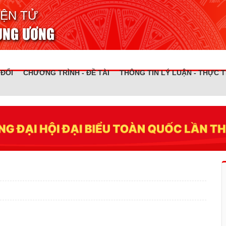
IỆN TỬ
RUNG ƯƠNG
 ĐỔI
CHƯƠNG TRÌNH - ĐỀ TÀI
THÔNG TIN LÝ LUẬN - THỰC T