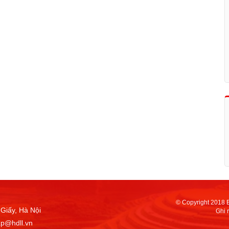
© Copyright 2018 
Giấy, Hà Nội
Ghi 
ap@hdll.vn