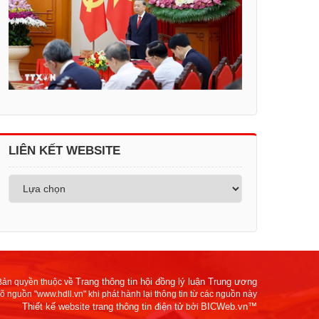
LIÊN KẾT WEBSITE
Trang thông tin hội đồng lý luận Trung ương
Bản quyền thuộc về
rõ nguồn "www.hdll.vn" khi phát hành lại thông tin từ các nguồn này
Thiết kế website trang thông tin điện tử
BICWeb.vn™
bởi