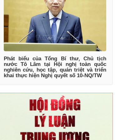
Phát biểu của Tổng Bí thư, Chủ tịch
nước Tô Lâm tại Hội nghị toàn quốc
nghiên cứu, học tập, quán triệt và triển
khai thực hiện Nghị quyết số 10-NQ/TW