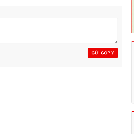
GỬI GÓP Ý