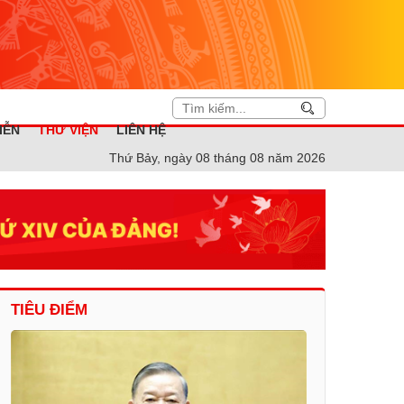
IỄN
THƯ VIỆN
LIÊN HỆ
Thứ Bảy, ngày 08 tháng 08 năm 2026
TIÊU ĐIỂM