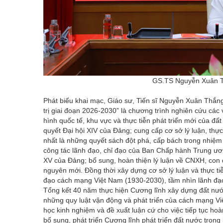
GS.TS Nguyễn Xuân Th
Phát biểu khai mạc, Giáo sư, Tiến sĩ Nguyễn Xuân Thắn
trị giai đoạn 2026-2030” là chương trình nghiên cứu các v
hình quốc tế, khu vực và thực tiễn phát triển mới của đất
quyết Đại hội XIV của Đảng; cung cấp cơ sở lý luận, thự
nhất là những quyết sách đột phá, cấp bách trong nhiệm
công tác lãnh đạo, chỉ đạo của Ban Chấp hành Trung ương
XV của Đảng; bổ sung, hoàn thiện lý luận về CNXH, con 
nguyên mới. Đồng thời xây dựng cơ sở lý luận và thực 
đạo cách mạng Việt Nam (1930-2030), tầm nhìn lãnh đạo
Tổng kết 40 năm thực hiện Cương lĩnh xây dựng đất nước
những quy luật vận động và phát triển của cách mạng Vi
học kinh nghiệm và đề xuất luận cứ cho việc tiếp tục hoà
bổ sung, phát triển Cương lĩnh phát triển đất nước tron