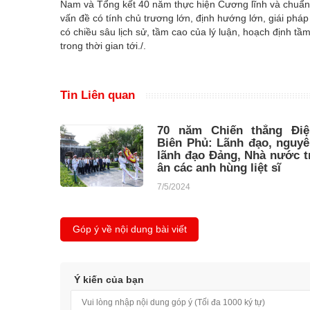
Nam và Tổng kết 40 năm thực hiện Cương lĩnh và chuẩn b
vấn đề có tính chủ trương lớn, định hướng lớn, giái phá
có chiều sâu lịch sử, tầm cao của lý luận, hoạch định t
trong thời gian tới./.
Tin Liên quan
70 năm Chiến thắng Điệ
Biên Phủ: Lãnh đạo, nguy
lãnh đạo Đảng, Nhà nước t
ân các anh hùng liệt sĩ
7/5/2024
Góp ý về nội dung bài viết
Ý kiến của bạn