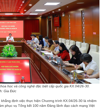
hoa học và công nghệ đặc biệt cấp quốc gia KX.04/26-30.
h: Gia Đức
 khẳng định việc thực hiện Chương trình KX.04/26-30 là nhiệm
 nhằm phục vụ Tổng kết 100 năm Đảng lãnh đạo cách mạng Việt