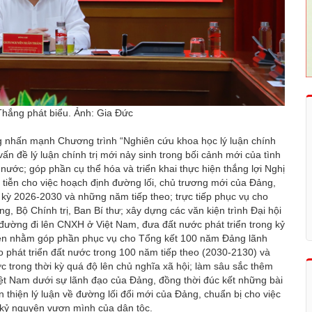
ắng phát biểu. Ảnh: Gia Đức
g nhấn mạnh Chương trình “Nghiên cứu khoa học lý luận chính
ấn đề lý luận chính trị mới nảy sinh trong bối cảnh mới của tình
 nước; góp phần cụ thể hóa và triển khai thực hiện thắng lợi Nghị
c tiễn cho việc hoạch định đường lối, chủ trương mới của Đảng,
 kỳ 2026-2030 và những năm tiếp theo; trực tiếp phục vụ cho
, Bộ Chính trị, Ban Bí thư; xây dựng các văn kiện trình Đại hội
đường đi lên CNXH ở Việt Nam, đưa đất nước phát triển trong kỷ
tiễn nhằm góp phần phục vụ cho Tổng kết 100 năm Đảng lãnh
 phát triển đất nước trong 100 năm tiếp theo (2030-2130) và
 trong thời kỳ quá độ lên chủ nghĩa xã hội; làm sâu sắc thêm
ệt Nam dưới sự lãnh đạo của Đảng, đồng thời đúc kết những bài
n thiện lý luận về đường lối đổi mới của Đảng, chuẩn bị cho việc
g kỷ nguyên vươn mình của dân tộc.