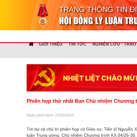
TRANG THÔNG TIN Đ
HỘI ĐỒNG LÝ LUẬN T
GIỚI THIỆU
TIN TỨC
NGHIÊN CỨU - TRAO
Phiên họp thứ nhất Ban Chủ nhiệm Chương t
Ngày phát hành: 22/05/2026
Tới dự và chủ trì phiên họp có Giáo sư, Tiến sĩ Nguyễn X
luận Trung ương, Chủ nhiệm Chương trình KX.04/26-30.