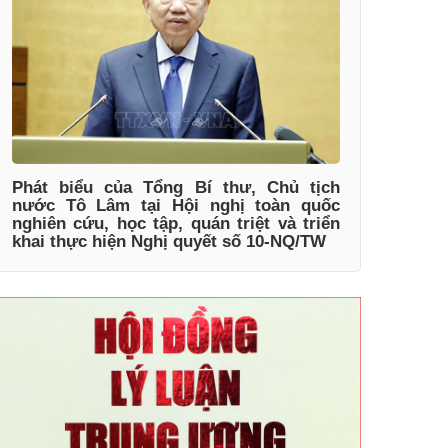
Phát biểu của Tổng Bí thư, Chủ tịch
nước Tô Lâm tại Hội nghị toàn quốc
nghiên cứu, học tập, quán triệt và triển
khai thực hiện Nghị quyết số 10-NQ/TW