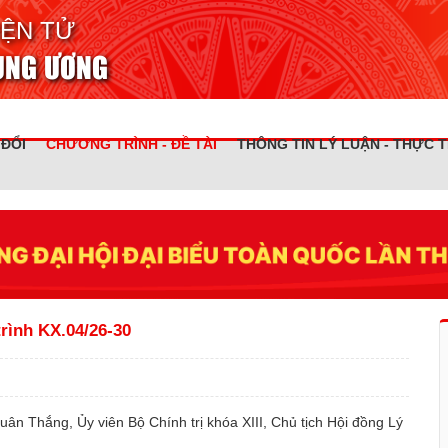
IỆN TỬ
RUNG ƯƠNG
 ĐỔI
CHƯƠNG TRÌNH - ĐỀ TÀI
THÔNG TIN LÝ LUẬN - THỰC T
rình KX.04/26-30
uân Thắng, Ủy viên Bộ Chính trị khóa XIII, Chủ tịch Hội đồng Lý