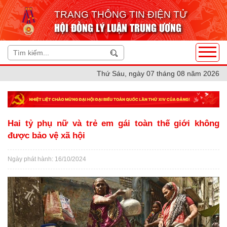
TRANG THÔNG TIN ĐIỆN TỬ
HỘI ĐỒNG LÝ LUẬN TRUNG ƯƠNG
Thứ Sáu, ngày 07 tháng 08 năm 2026
Hai tỷ phụ nữ và trẻ em gái toàn thế giới không
được bảo vệ xã hội
Ngày phát hành: 16/10/2024