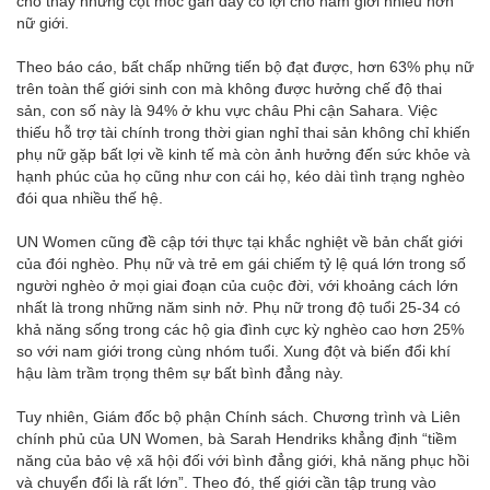
cho thấy những cột mốc gần đây có lợi cho nam giới nhiều hơn
nữ giới.
Theo báo cáo, bất chấp những tiến bộ đạt được, hơn 63% phụ nữ
trên toàn thế giới sinh con mà không được hưởng chế độ thai
sản, con số này là 94% ở khu vực châu Phi cận Sahara. Việc
thiếu hỗ trợ tài chính trong thời gian nghỉ thai sản không chỉ khiến
phụ nữ gặp bất lợi về kinh tế mà còn ảnh hưởng đến sức khỏe và
hạnh phúc của họ cũng như con cái họ, kéo dài tình trạng nghèo
đói qua nhiều thế hệ.
UN Women cũng đề cập tới thực tại khắc nghiệt về bản chất giới
của đói nghèo. Phụ nữ và trẻ em gái chiếm tỷ lệ quá lớn trong số
người nghèo ở mọi giai đoạn của cuộc đời, với khoảng cách lớn
nhất là trong những năm sinh nở. Phụ nữ trong độ tuổi 25-34 có
khả năng sống trong các hộ gia đình cực kỳ nghèo cao hơn 25%
so với nam giới trong cùng nhóm tuổi. Xung đột và biến đổi khí
hậu làm trầm trọng thêm sự bất bình đẳng này.
Tuy nhiên, Giám đốc bộ phận Chính sách. Chương trình và Liên
chính phủ của UN Women, bà Sarah Hendriks khẳng định “tiềm
năng của bảo vệ xã hội đối với bình đẳng giới, khả năng phục hồi
và chuyển đổi là rất lớn”. Theo đó, thế giới cần tập trung vào