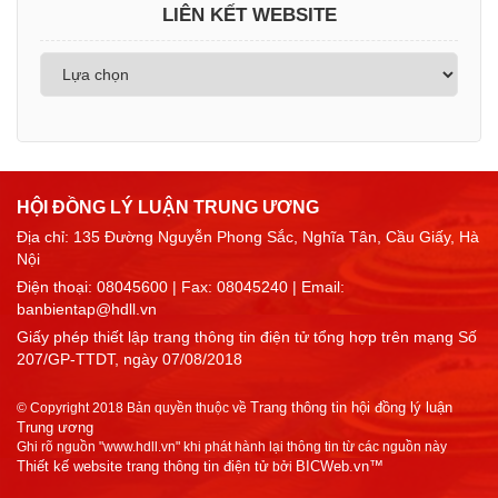
LIÊN KẾT WEBSITE
HỘI ĐỒNG LÝ LUẬN TRUNG ƯƠNG
Địa chỉ: 135 Đường Nguyễn Phong Sắc, Nghĩa Tân, Cầu Giấy, Hà
Nội
Điện thoại:
08045600
| Fax: 08045240 | Email:
banbientap@hdll.vn
Giấy phép thiết lập trang thông tin điện tử tổng hợp trên mạng Số
207/GP-TTDT, ngày 07/08/2018
Trang thông tin hội đồng lý luận
© Copyright 2018 Bản quyền thuộc về
Trung ương
Ghi rõ nguồn "www.hdll.vn" khi phát hành lại thông tin từ các nguồn này
Thiết kế website trang thông tin điện tử
BICWeb.vn™
bởi