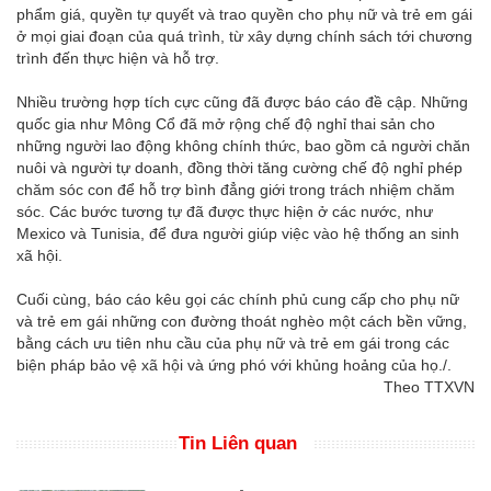
phẩm giá, quyền tự quyết và trao quyền cho phụ nữ và trẻ em gái
ở mọi giai đoạn của quá trình, từ xây dựng chính sách tới chương
trình đến thực hiện và hỗ trợ.
Nhiều trường hợp tích cực cũng đã được báo cáo đề cập. Những
quốc gia như Mông Cổ đã mở rộng chế độ nghỉ thai sản cho
những người lao động không chính thức, bao gồm cả người chăn
nuôi và người tự doanh, đồng thời tăng cường chế độ nghỉ phép
chăm sóc con để hỗ trợ bình đẳng giới trong trách nhiệm chăm
sóc. Các bước tương tự đã được thực hiện ở các nước, như
Mexico và Tunisia, để đưa người giúp việc vào hệ thống an sinh
xã hội.
Cuối cùng, báo cáo kêu gọi các chính phủ cung cấp cho phụ nữ
và trẻ em gái những con đường thoát nghèo một cách bền vững,
bằng cách ưu tiên nhu cầu của phụ nữ và trẻ em gái trong các
biện pháp bảo vệ xã hội và ứng phó với khủng hoảng của họ./.
Theo TTXVN
Tin Liên quan