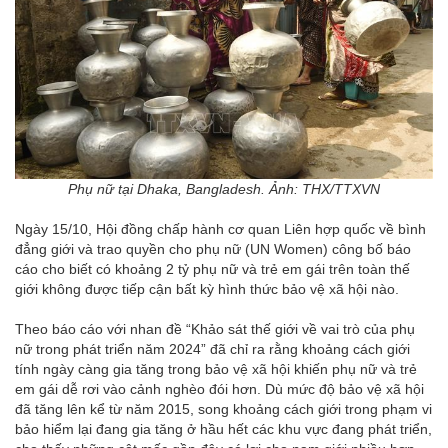
Phụ nữ tại Dhaka, Bangladesh. Ảnh: THX/TTXVN
Ngày 15/10, Hội đồng chấp hành cơ quan Liên hợp quốc về bình
đẳng giới và trao quyền cho phụ nữ (UN Women) công bố báo
cáo cho biết có khoảng 2 tỷ phụ nữ và trẻ em gái trên toàn thế
giới không được tiếp cận bất kỳ hình thức bảo vệ xã hội nào.
Theo báo cáo với nhan đề “Khảo sát thế giới về vai trò của phụ
nữ trong phát triển năm 2024” đã chỉ ra rằng khoảng cách giới
tính ngày càng gia tăng trong bảo vệ xã hội khiến phụ nữ và trẻ
em gái dễ rơi vào cảnh nghèo đói hơn. Dù mức độ bảo vệ xã hội
đã tăng lên kể từ năm 2015, song khoảng cách giới trong phạm vi
bảo hiểm lại đang gia tăng ở hầu hết các khu vực đang phát triển,