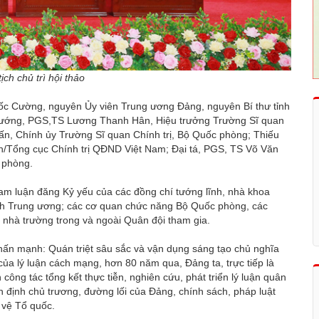
ch chủ trì hội thảo
uốc Cường, nguyên Ủy viên Trung ương Đảng, nguyên Bí thư tỉnh
u tướng, PGS,TS Lương Thanh Hân, Hiệu trưởng Trường Sĩ quan
n, Chính ủy Trường Sĩ quan Chính trị, Bộ Quốc phòng; Thiếu
/Tổng cục Chính trị QĐND Việt Nam; Đại tá, PGS, TS Võ Văn
 phòng.
ham luận đăng Kỷ yếu của các đồng chí tướng lĩnh, nhà khoa
ành Trung ương; các cơ quan chức năng Bộ Quốc phòng, các
 nhà trường trong và ngoài Quân đội tham gia.
hấn mạnh: Quán triệt sâu sắc và vận dụng sáng tạo chủ nghĩa
của lý luận cách mạng, hơn 80 năm qua, Đảng ta, trực tiếp là
ng tác tổng kết thực tiễn, nghiên cứu, phát triển lý luận quân
định chủ trương, đường lối của Đảng, chính sách, pháp luật
 vệ Tổ quốc.