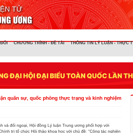
IỆN TỬ
RUNG ƯƠNG
 ĐỔI
CHƯƠNG TRÌNH - ĐỀ TÀI
THÔNG TIN LÝ LUẬN - THỰC T
uận quân sự, quốc phòng thực trạng và kinh nghiệm
nh và đối ngoại, Hội đồng Lý luận Trung ương phối hợp với
ính trị tổ chức Hội thảo khoa học với chủ đề: “Công tác nghiên