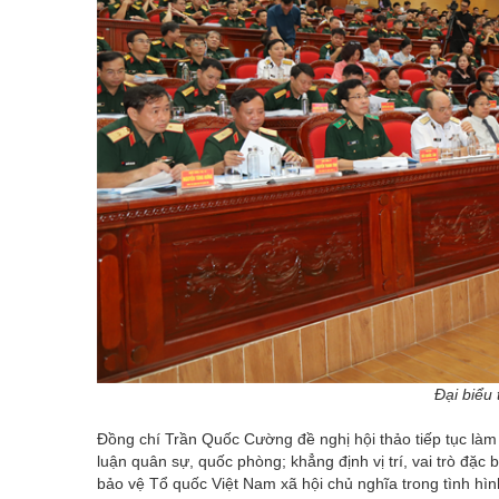
Đại biểu
Đồng chí Trần Quốc Cường đề nghị hội thảo tiếp tục làm 
luận quân sự, quốc phòng; khẳng định vị trí, vai trò đặc
bảo vệ Tổ quốc Việt Nam xã hội chủ nghĩa trong tình hìn