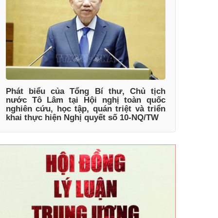
Phát biểu của Tổng Bí thư, Chủ tịch
nước Tô Lâm tại Hội nghị toàn quốc
nghiên cứu, học tập, quán triệt và triển
khai thực hiện Nghị quyết số 10-NQ/TW