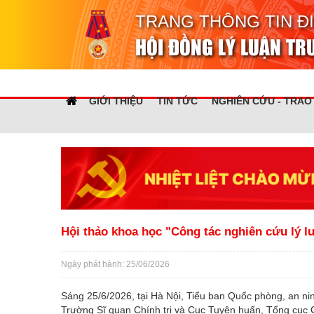
TRANG THÔNG TIN Đ
HỘI ĐỒNG LÝ LUẬN T
GIỚI THIỆU
TIN TỨC
NGHIÊN CỨU - TRAO
Hội thảo khoa học "Công tác nghiên cứu lý l
Ngày phát hành: 25/06/2026
Sáng 25/6/2026, tại Hà Nội, Tiểu ban Quốc phòng, an ni
Trường Sĩ quan Chính trị và Cục Tuyên huấn, Tổng cục Ch