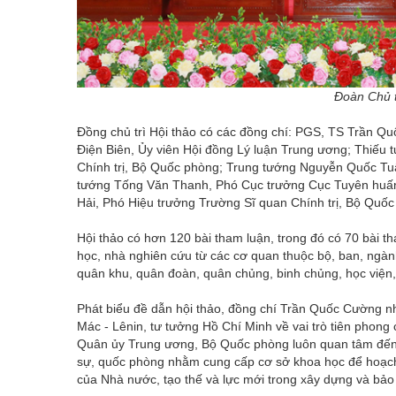
Đoàn Chủ tị
Đồng chủ trì Hội thảo có các đồng chí: PGS, TS Trần Q
Điện Biên, Ủy viên Hội đồng Lý luận Trung ương; Thiế
Chính trị, Bộ Quốc phòng; Trung tướng Nguyễn Quốc Tuấ
tướng Tống Văn Thanh, Phó Cục trưởng Cục Tuyên huấn
Hải, Phó Hiệu trưởng Trường Sĩ quan Chính trị, Bộ Quốc
Hội thảo có hơn 120 bài tham luận, trong đó có 70 bài t
học, nhà nghiên cứu từ các cơ quan thuộc bộ, ban, ng
quân khu, quân đoàn, quân chủng, binh chủng, học viện,
Phát biểu đề dẫn hội thảo, đồng chí Trần Quốc Cường n
Mác - Lênin, tư tưởng Hồ Chí Minh về vai trò tiên phong 
Quân ủy Trung ương, Bộ Quốc phòng luôn quan tâm đến cô
sự, quốc phòng nhằm cung cấp cơ sở khoa học để hoạch 
của Nhà nước, tạo thế và lực mới trong xây dựng và bảo