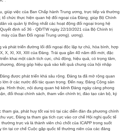
ực”.
, giúp việc của Ban Chấp hành Trung ương, trực tiếp và thường
ại; tổ chức thực hiện quan hệ đối ngoại của Đảng; giúp Bộ Chính
n dân và quản lý thống nhất các hoạt động đối ngoại trong hệ
 Quyết định số 36 - QĐ/TW ngày 22/10/2021 của Bộ Chính trị
tổ chức bộ máy của Ban Đối ngoại Trung ương). ương).
và phát triển đường lối đối ngoại độc lập tự chủ, hòa bình, hợp
, IX, X, XI, XII, XIII của Đảng. Trải qua gần 40 năm đổi mới, đặc
riển khai một cách tích cực, chủ động, hiệu quả, có trọng tâm,
phương, đóng góp hiệu quả vào kết quả chung của hội nhập
 Đảng được phát triển khá sâu rộng. Đảng ta đã mở rộng quan
p lớn ở các nước đối tác quan trọng. Đến nay, Đảng Cộng sản
gia. Hình thức, nội dung quan hệ kênh Đảng ngày càng phong
ận, đối thoại chính sách, tham vấn chính trị, đào tạo cán bộ, ký
tham gia, phát huy tốt vai trò tại các diễn đàn đa phương chính
hu vực, Đảng ta tham gia tích cực vào cơ chế Hội nghị quốc tế
thường trực và là thành viên chủ chốt của ICAPP trong suốt
y tín tại cơ chế Cuộc gặp quốc tế thường niên của các đảng