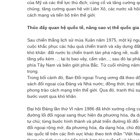
của Mỹ và các thế lực thù địch; củng cố và tăng cường 
chủng; tăng cường quan hệ với Liên Xô, các nước xã hội
cách mạng và tiến bộ trên thế giới.
Thúc đẩy quan hệ quốc tế, nâng cao vị thế quốc gia
Sau chiến thắng lịch sử mùa Xuân năm 1975, một kỷ ngu
cuộc khắc phục các hậu quả chiến tranh và xây dựng đất
khó khăn: đất nước bị chiến tranh tàn phá nặng nề, xuất p
tầng yếu kém…; lại bị bao vây, cấm vận...; sau đó lại phả
phía Tây Nam và biên giới phía Bắc. Từ cuối những năm
trọng.
Trong bối cảnh đó, Ban Đối ngoại Trung ương đã theo dõi
sách đối ngoại của Đảng và Nhà nước; đồng thời, trực ti
phong trào cách mạng trên thế giới. Qua đó, tranh thủ s
bước vượt qua khó khăn.
Đại hội Đảng lần thứ VI năm 1986 đã khởi xướng công cu
đường lối đối ngoại sang thực hiện đa phương hóa, đa d
tự chủ; từng bước hình thành và phát triển đường lối đối 
đối ngoại rộng mở, đa phương hóa, đa dạng hóa, chủ độn
tác quốc tế trên các lĩnh vực khác theo tinh thần “Việt N