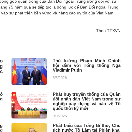
 đóng góp quan trọng của Ban Đối ngoại Trung ương đối với sự
vang 75 năm qua sẽ tiếp tục là động lực để Ban Đối ngoại Trung
vào sự phát triển bền vững và nâng cao uy tín của Việt Nam
Theo TTXVN
o
Thủ tướng Phạm Minh Chính
hội đàm với Tổng thống Nga
g
Vladimir Putin
c
8/8/2026
hó
Phát huy truyền thống của Quân
ng
đội nhân dân Việt Nam trong sự
nghiệp xây dựng và bảo vệ Tổ
quốc thời kỳ mới
8/8/2026
g
Phát biểu của Tổng Bí thư, Chủ
ng
tịch nước Tô Lâm tại Phiên khai