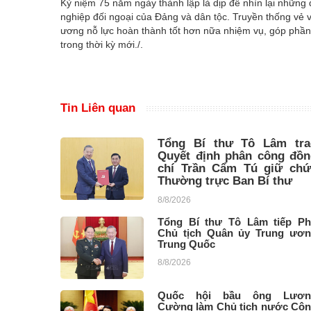
Kỷ niệm 75 năm ngày thành lập là dịp để nhìn lại những
nghiệp đối ngoại của Đảng và dân tộc. Truyền thống vẻ 
ương nỗ lực hoàn thành tốt hơn nữa nhiệm vụ, góp phần 
trong thời kỳ mới./.
Tin Liên quan
Tổng Bí thư Tô Lâm tra
Quyết định phân công đồn
chí Trần Cẩm Tú giữ chứ
Thường trực Ban Bí thư
8/8/2026
Tổng Bí thư Tô Lâm tiếp P
Chủ tịch Quân ủy Trung ươ
Trung Quốc
8/8/2026
Quốc hội bầu ông Lươn
Cường làm Chủ tịch nước Cộ