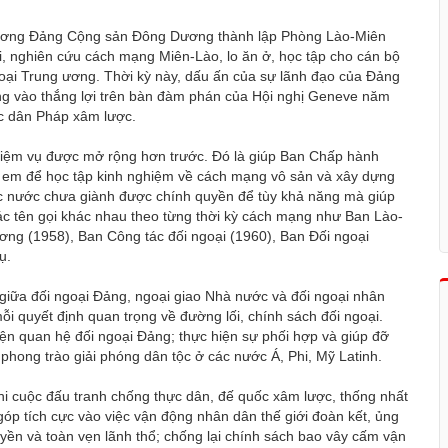
 ương Đảng Cộng sản Đông Dương thành lập Phòng Lào-Miên
, nghiên cứu cách mạng Miên-Lào, lo ăn ở, học tập cho cán bộ
goại Trung ương. Thời kỳ này, dấu ấn của sự lãnh đạo của Đảng
ng vào thắng lợi trên bàn đàm phán của Hội nghị Geneve năm
c dân Pháp xâm lược.
iệm vụ được mở rộng hơn trước. Đó là giúp Ban Chấp hành
h em để học tập kinh nghiệm về cách mạng vô sản và xây dựng
các nước chưa giành được chính quyền để tùy khả năng mà giúp
các tên gọi khác nhau theo từng thời kỳ cách mạng như Ban Lào-
ơng (1958), Ban Công tác đối ngoại (1960), Ban Đối ngoại
ụ.
 giữa đối ngoại Đảng, ngoại giao Nhà nước và đối ngoại nhân
ỗi quyết định quan trọng về đường lối, chính sách đối ngoại.
ện quan hệ đối ngoại Đảng; thực hiện sự phối hợp và giúp đỡ
phong trào giải phóng dân tộc ở các nước Á, Phi, Mỹ Latinh.
hi cuộc đấu tranh chống thực dân, đế quốc xâm lược, thống nhất
p tích cực vào việc vận động nhân dân thế giới đoàn kết, ủng
yền và toàn vẹn lãnh thổ; chống lại chính sách bao vây cấm vận