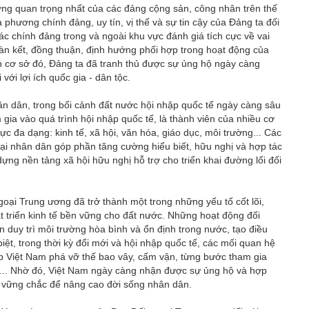
ng quan trọng nhất của các đảng cộng sản, công nhân trên thế
phương chính đảng, uy tín, vị thế và sự tin cậy của Đảng ta đối
c chính đảng trong và ngoài khu vực đánh giá tích cực về vai
oàn kết, đồng thuận, định hướng phối hợp trong hoạt động của
n cơ sở đó, Đảng ta đã tranh thủ được sự ủng hộ ngày càng
với lợi ích quốc gia - dân tộc.
hân dân, trong bối cảnh đất nước hội nhập quốc tế ngày càng sâu
gia vào quá trình hội nhập quốc tế, là thành viên của nhiều cơ
ực đa dạng: kinh tế, xã hội, văn hóa, giáo dục, môi trường... Các
i nhân dân góp phần tăng cường hiểu biết, hữu nghị và hợp tác
ng nền tảng xã hội hữu nghị hỗ trợ cho triển khai đường lối đối
goại Trung ương đã trở thành một trong những yếu tố cốt lõi,
át triển kinh tế bền vững cho đất nước. Những hoạt động đối
 duy trì môi trường hòa bình và ổn định trong nước, tạo điều
 biệt, trong thời kỳ đổi mới và hội nhập quốc tế, các mối quan hệ
p Việt Nam phá vỡ thế bao vây, cấm vận, từng bước tham gia
... Nhờ đó, Việt Nam ngày càng nhận được sự ủng hộ và hợp
ảng vững chắc để nâng cao đời sống nhân dân.