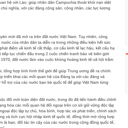
quan hệ với Lào; giúp nhân dân Campuchia thoát khỏi nạn diệt
 chủ nghĩa, với các đảng cộng sản, công nhân, các lực lượng
yên mới đã mở ra trên đất nước Việt Nam. Tuy nhiên, công
 nước của nhân dân ta diễn ra trong những điều kiện hết sức
hát điểm về kinh tế rất thấp, cơ cấu kinh tế lạc hậu, kết cấu hạ
i tiếp tục chiến đấu trong 2 cuộc chiến tranh bảo vệ biên giới
 1970, đất nước lâm vào cuộc khủng hoảng kinh tế-xã hội trầm
, tổng hợp tình hình thế giới để giúp Trung ương đề ra chính
ếp triển khai các mối quan hệ của Đảng ta với các đảng và
ự hỗ trợ của các nước bạn bè quốc tế để giúp Việt Nam từng
ộc đổi mới toàn diện đất nước, trong đó đã tiến hành điều chỉnh
ạng hóa các mối quan hệ đối ngoại trên cơ sở giữ vững độc lập
ngoại độc lập tự chủ, hòa bình, hợp tác và phát triển, chính sách
g và tích cực hội nhập kinh tế quốc tế; đồng thời mở rộng hợp
am là bạn, đối tác tin cậy của các nước trong cộng đồng quốc tế,