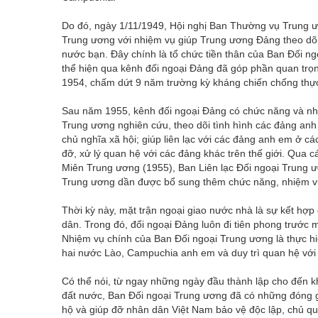
Do đó, ngày 1/11/1949, Hội nghị Ban Thường vụ Trung
Trung ương với nhiệm vụ giúp Trung ương Đảng theo dõi
nước bạn. Đây chính là tổ chức tiền thân của Ban Đối n
thể hiện qua kênh đối ngoại Đảng đã góp phần quan trọ
1954, chấm dứt 9 năm trường kỳ kháng chiến chống thự
Sau năm 1955, kênh đối ngoại Đảng có chức năng và nh
Trung ương nghiên cứu, theo dõi tình hình các đảng an
chủ nghĩa xã hội; giúp liên lạc với các đảng anh em ở 
đỡ, xử lý quan hệ với các đảng khác trên thế giới. Qua 
Miên Trung ương (1955), Ban Liên lạc Đối ngoại Trung ư
Trung ương dần được bổ sung thêm chức năng, nhiệm v
Thời kỳ này, mặt trận ngoại giao nước nhà là sự kết hợp
dân. Trong đó, đối ngoại Đảng luôn đi tiên phong trước m
Nhiệm vụ chính của Ban Đối ngoại Trung ương là thực hi
hai nước Lào, Campuchia anh em và duy trì quan hệ với 
Có thể nói, từ ngay những ngày đầu thành lập cho đến k
đất nước, Ban Đối ngoại Trung ương đã có những đóng gó
hộ và giúp đỡ nhân dân Việt Nam bảo vệ độc lập, chủ qu