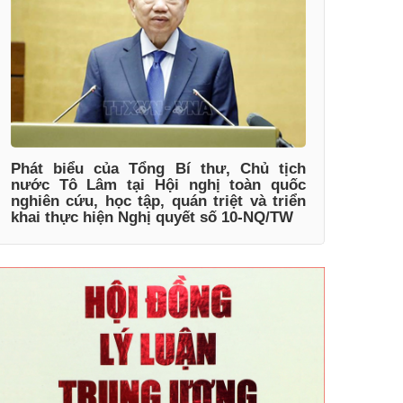
Phát biểu của Tổng Bí thư, Chủ tịch
nước Tô Lâm tại Hội nghị toàn quốc
nghiên cứu, học tập, quán triệt và triển
khai thực hiện Nghị quyết số 10-NQ/TW