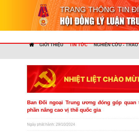
TRANG THÔNG TIN Đ
HỘI ĐỒNG LÝ LUẬN T
GIỚI THIỆU
TIN TỨC
NGHIÊN CỨU - TRAO
Ban Đối ngoại Trung ương đóng góp quan t
phần nâng cao vị thế quốc gia
Ngày phát hành: 29/10/2024