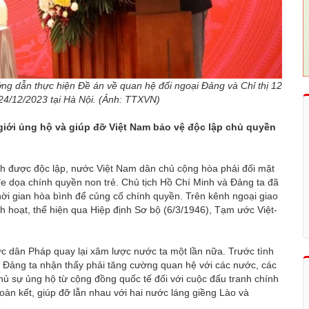
ng dẫn thực hiện Đề án về quan hệ đối ngoại Đảng và Chỉ thị 12
24/12/2023 tại Hà Nội. (Ảnh: TTXVN)
giới ủng hộ và giúp đỡ Việt Nam bảo vệ độc lập chủ quyền
 được độc lập, nước Việt Nam dân chủ cộng hòa phải đối mặt
đe dọa chính quyền non trẻ. Chủ tịch Hồ Chí Minh và Đảng ta đã
thời gian hòa bình để củng cố chính quyền. Trên kênh ngoại giao
h hoạt, thể hiện qua Hiệp định Sơ bộ (6/3/1946), Tạm ước Việt-
c dân Pháp quay lại xâm lược nước ta một lần nữa. Trước tình
và Đảng ta nhận thấy phải tăng cường quan hệ với các nước, các
thủ sự ủng hộ từ cộng đồng quốc tế đối với cuộc đấu tranh chính
oàn kết, giúp đỡ lẫn nhau với hai nước láng giềng Lào và