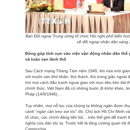
Ban Đối ngoại Trung ương tổ chức Hội nghị phổ biến hướ
về đối ngoại nhân dân sáng 
Đóng góp tích cực vào việc vận động nhân dân thế 
và toàn vẹn lãnh thổ
Sau Cách mạng Tháng Tám năm 1945, khi vừa mới giành
với muôn vàn khó khăn, thử thách, thù trong giặc ngoài 
tìm mọi cách đấu tranh ngoại giao với mục tiêu kéo dài 
chính thức, Việt Nam đã có những bước đi khôn khéo, lin
Pháp (14/9/1946)…
Tuy nhiên, mọi nỗ lực của chúng ta không ngăn được thự
cảnh “ngàn cân treo sợi tóc” đó, Chủ tịch Hồ Chí Minh 
tổ chức, các chính đảng tiến bộ… trên thế giới để tranh 
nghĩa của dân tộc ta. Trước hết là tăng cường quan hệ đ
Campuchia.