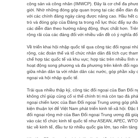
cộng sản và công nhân (IMWCP). Đây là cơ chế đa phươ
giới. Nhờ những đóng góp quan trọng tại các diễn đàn đa 
với các chính đảng ngày càng được nâng cao. Hầu hết cá
trò và đóng góp của Đảng ta trong nỗ lực thúc đẩy sự đ
các diễn đàn theo hướng năng động, thực chất hơn. Trê
rộng rãi của các đảng đối với nhiều vấn đề có ý nghĩa đối 
Về triển khai hội nhập quốc tế qua công tác đối ngoại n
rộng, các đoàn thể và tổ chức nhân dân đã tích cực tham 
chế hợp tác quốc tế và khu vực; hợp tác trên nhiều lĩnh v
hoạt động song phương và đa phương trên kênh đối ngoạ
giữa nhân dân ta với nhân dân các nước, góp phần xây dự
ngoại và hội nhập quốc tế.
Trải qua nhiều thập kỷ, công tác đối ngoại của Ban Đối n
không chỉ giúp củng cố vị thế chính trị mà còn tạo đà ph
ngoại chiến lược của Ban Đối ngoại Trung ương góp phần
kiện thuận lợi để Việt Nam phát triển kinh tế-xã hội. Đặc
đối ngoại rộng mở của Ban Đối ngoại Trung ương đã giú
vào các tổ chức kinh tế quốc tế như ASEAN, APEC, WTO
tác về kinh tế, đầu tư từ nhiều quốc gia lớn, tạo nền t