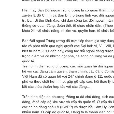
tham gia tích cực vào tiến trình hợp tác quốc tế và khu v
Hiện nay Ban Đối ngoại Trung ương là cơ quan tham mưu
xuyên là Bộ Chính trị, Ban Bí thư trong lĩnh vực đối ngo
trị, Ban Bí thư lãnh đạo, chỉ đạo công tác đối ngoại nhâ
thống cơ quan đảng, đoàn thể, tổ chức nhân dân. (Theo
khóa XIII về chức năng, nhiệm vụ, quyền hạn, 
Ban Đối ngoại Trung ương đã trực tiếp tham gia xây dựng 
tác và phát triển qua nghị quyết các Đại hội: VI, VII, VIII
biệt từ năm 2011 đến nay, công tác đối ngoại đảng được t
trọng điểm và có những đột phá, cả song phương và đa 
quốc tế.
Trên bình diện song phương, các mối quan hệ đối ngoại
hệ với các đảng cầm quyền, tham chính, các đảng đối lậ
Việt Nam đã có quan hệ với 247 chính đảng ở 111 quốc 
phú và thực chất hơn, như: gặp gỡ cấp cao, hội thảo lý lu
kết các thỏa thuận hợp tác với các đảng…
Trên bình diện đa phương, Đảng ta đã chủ động, tích cực 
đảng, ở cả cấp độ khu vực và cấp độ quốc tế. Ở cấp độ k
các chính đảng châu Á (ICAPP) và được bầu làm Ủy viên 
nhiều năm. Ở cấp độ quốc tế, Đảng ta là thành viên có u