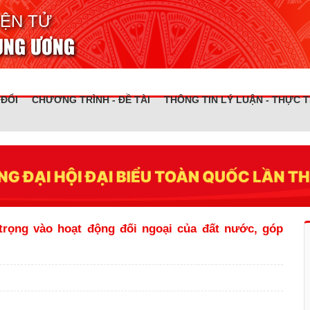
IỆN TỬ
RUNG ƯƠNG
 ĐỔI
CHƯƠNG TRÌNH - ĐỀ TÀI
THÔNG TIN LÝ LUẬN - THỰC T
rọng vào hoạt động đối ngoại của đất nước, góp