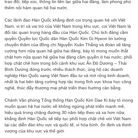
trao đổi, tiếp xúc, thông tin liên lạc giữa hai đảng, làm phong phú
thêm nội hàm quan hệ hai nước.
Các lãnh đạo Hàn Quốc khẳng định coi trọng quan hệ với Việt
Nam, vị trí và vai trò của Việt Nam trong khu vực, coi Việt Nam là
đối tác quan trọng hàng đầu của Hàn Quốc. Chủ tịch đảng cầm
quyền Quyền lực Quốc dân Hàn Quốc Kim Gi Hyeon tin tưởng
chuyến thăm của đồng chí Nguyễn Xuân Thắng và đoàn sẽ tăng
cường hơn nữa quan hệ giữa hai đảng, bày tỏ mong muốn thắt
chặt hơn nữa quan hệ giữa hai đảng cầm quyền ở hai nước; phối
hợp chặt chẽ hơn trong bối cảnh khu vực Ấn Độ Dương – Thái
Bình Dương đứng trước nhiều thách thức, ủng hộ các doanh
nghiệp Hàn Quốc sang Việt Nam đầu tư và mở rộng kinh doanh,
nhất là hai bên tăng cường hợp tác trong lĩnh vực khoa học công
nghệ, thúc đẩy thương mại phát triển theo hướng cân bằng.
Chánh Văn phòng Tổng thống Hàn Quốc Kim Dae Ki bày tỏ mong
muốn quan hệ hai nước sẽ không ngừng phát triển mạnh mẽ,
hiệu quả trong chặng đường 30 năm tiếp theo và xa hơn nữa;
khẳng định Hàn Quốc sẽ tiếp tục phối hợp chặt chẽ với Việt Nam
tại các diễn đàn khu vực và quốc tế, vì hòa bình, ổn định và thịnh
vượng của khu vực và thế giới.