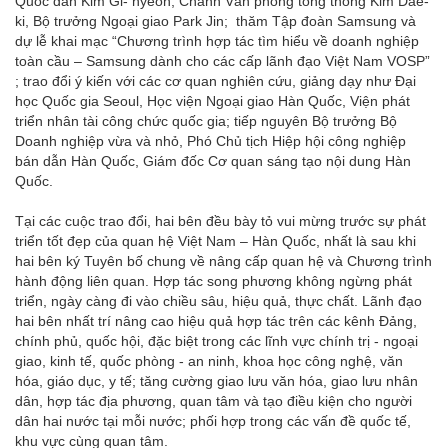
Quốc dân Kim Gi- hyeon, Chánh Văn phòng tổng thống Kim Dae-
ki, Bộ trưởng Ngoại giao Park Jin; thăm Tập đoàn Samsung và
dự lễ khai mạc “Chương trình hợp tác tìm hiểu về doanh nghiệp
toàn cầu – Samsung dành cho các cấp lãnh đạo Việt Nam VOSP”
; trao đổi ý kiến với các cơ quan nghiên cứu, giảng dạy như Đại
học Quốc gia Seoul, Học viện Ngoại giao Hàn Quốc, Viện phát
triển nhân tài công chức quốc gia; tiếp nguyên Bộ trưởng Bộ
Doanh nghiệp vừa và nhỏ, Phó Chủ tịch Hiệp hội công nghiệp
bán dẫn Hàn Quốc, Giám đốc Cơ quan sáng tạo nội dung Hàn
Quốc.
Tại các cuộc trao đổi, hai bên đều bày tỏ vui mừng trước sự phát
triển tốt đẹp của quan hệ Việt Nam – Hàn Quốc, nhất là sau khi
hai bên ký Tuyên bố chung về nâng cấp quan hệ và Chương trình
hành động liên quan. Hợp tác song phương không ngừng phát
triển, ngày càng đi vào chiều sâu, hiệu quả, thực chất. Lãnh đạo
hai bên nhất trí nâng cao hiệu quả hợp tác trên các kênh Đảng,
chính phủ, quốc hội, đặc biệt trong các lĩnh vực chính trị - ngoại
giao, kinh tế, quốc phòng - an ninh, khoa học công nghệ, văn
hóa, giáo dục, y tế; tăng cường giao lưu văn hóa, giao lưu nhân
dân, hợp tác địa phương, quan tâm và tạo điều kiện cho người
dân hai nước tại mỗi nước; phối hợp trong các vấn đề quốc tế,
khu vực cùng quan tâm.