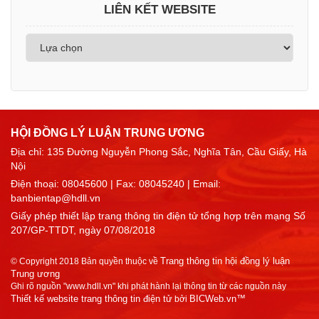
LIÊN KẾT WEBSITE
HỘI ĐỒNG LÝ LUẬN TRUNG ƯƠNG
Địa chỉ: 135 Đường Nguyễn Phong Sắc, Nghĩa Tân, Cầu Giấy, Hà
Nội
Điện thoại:
08045600
| Fax: 08045240 | Email:
banbientap@hdll.vn
Giấy phép thiết lập trang thông tin điện tử tổng hợp trên mạng Số
207/GP-TTDT, ngày 07/08/2018
Trang thông tin hội đồng lý luận
© Copyright 2018 Bản quyền thuộc về
Trung ương
Ghi rõ nguồn "www.hdll.vn" khi phát hành lại thông tin từ các nguồn này
Thiết kế website trang thông tin điện tử
BICWeb.vn™
bởi