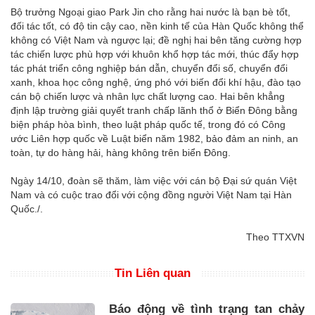
Bộ trưởng Ngoại giao Park Jin cho rằng hai nước là bạn bè tốt,
đối tác tốt, có độ tin cậy cao, nền kinh tế của Hàn Quốc không thể
không có Việt Nam và ngược lại; đề nghị hai bên tăng cường hợp
tác chiến lược phù hợp với khuôn khổ hợp tác mới, thúc đẩy hợp
tác phát triển công nghiệp bán dẫn, chuyển đổi số, chuyển đổi
xanh, khoa học công nghệ, ứng phó với biến đổi khí hậu, đào tạo
cán bộ chiến lược và nhân lực chất lượng cao. Hai bên khẳng
định lập trường giải quyết tranh chấp lãnh thổ ở Biển Đông bằng
biện pháp hòa bình, theo luật pháp quốc tế, trong đó có Công
ước Liên hợp quốc về Luật biển năm 1982, bảo đảm an ninh, an
toàn, tự do hàng hải, hàng không trên biển Đông.
Ngày 14/10, đoàn sẽ thăm, làm việc với cán bộ Đại sứ quán Việt
Nam và có cuộc trao đổi với cộng đồng người Việt Nam tại Hàn
Quốc./.
Theo TTXVN
Tin Liên quan
Báo động về tình trạng tan chảy