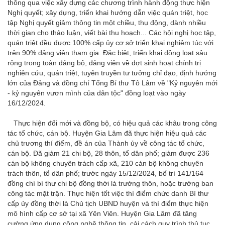
thông qua việc xây dựng các chương trình hành động thực hiện
Nghị quyết; xây dựng, triển khai hướng dẫn việc quán triệt, học
tập Nghị quyết giảm thông tin một chiều, thụ động, dành nhiều
thời gian cho thảo luận, viết bài thu hoạch... Các hội nghị học tập,
quán triệt đều được 100% cấp ủy cơ sở triển khai nghiêm túc với
trên 90% đảng viên tham gia. Đặc biệt, triển khai đồng loạt sâu
rộng trong toàn đảng bộ, đảng viên về đợt sinh hoạt chính trị
nghiên cứu, quán triệt, tuyên truyền tư tưởng chỉ đạo, định hướng
lớn của Đảng và đồng chí Tổng Bí thư Tô Lâm về "Kỷ nguyên mới
- kỷ nguyên vươn mình của dân tộc" đồng loạt vào ngày
16/12/2024.
Thực hiện đổi mới và đồng bộ, có hiệu quả các khâu trong công
tác tổ chức, cán bộ. Huyện Gia Lâm đã thực hiện hiệu quả các
chủ trương thí điểm, đề án của Thành ủy về công tác tổ chức,
cán bộ. Đã giảm 21 chi bộ, 28 thôn, tổ dân phố; giảm được 236
cán bộ không chuyên trách cấp xã, 210 cán bộ không chuyên
trách thôn, tổ dân phố; trước ngày 15/12/2024, bố trí 141/164
đồng chí bí thư chi bộ đồng thời là trưởng thôn, hoặc trưởng ban
công tác mặt trận. Thực hiện tốt việc thí điểm chức danh Bí thư
cấp ủy đồng thời là Chủ tịch UBND huyện và thí điểm thực hiện
mô hình cấp cơ sở tại xã Yên Viên. Huyện Gia Lâm đã tăng
cường ứng dụng công nghệ thông tin, cải cách quy trình thủ tục