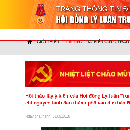
TRANG THÔNG TIN Đ
HỘI ĐỒNG LÝ LUẬN T
GIỚI THIỆU
TIN TỨC
NGHIÊN CỨU - TRAO
Hội thảo lấy ý kiến của Hội đồng Lý luận Tr
chí nguyên lãnh đạo thành phố vào dự thảo Đ
Ngày phát hành: 13/09/2018