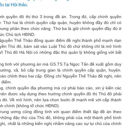
ểu tại Hội thảo.
nh quyền đô thị thứ 3 trong đề án. Trong đó, cấp chính quyền
y. Thứ hai là chính quyền cấp quận, huyện không đầy đủ chỉ có
ưng phân theo chức năng. Thứ ba là giữ chính quyền đầy đủ ở
hức Chủ tịch HĐND.
Nguyễn Thế Thảo đồng quan điểm đề nghị thành phố mạnh dạn
ền Thủ đô, bám sát vào Luật Thủ đô chứ không chỉ là mô hình
Vì Thủ đô Hà Nội có những đặc thù quản lý không giống với bất
g tình với phương án mà GS.TS Tạ Ngọc Tấn đề xuất gồm duy
ường, xã, bỏ cấp trung gian là chính quyền cấp quận, huyện.
hoàn chỉnh theo hai cấp. Đồng chí Nguyễn Thế Thảo đề nghị, nên
 điểm.
, chính quyền địa phương mà cứ phải báo cáo, xin ý kiến các
n nên được xây dựng theo hướng chính quyền đô thị Thủ đô phải
ền đó. Về mô hình, nên lựa chọn bước đi mạnh mẽ với cấp thành
ành chính (không tổ chức HĐND).
rung ương cũng đồng tình với quan điểm thiết lập đề án theo
những đặc thù của Thủ đô, không phải của một thành phố bình
nghị, nhất là những kiến nghị nhằm nâng cao sự tự chủ của chính