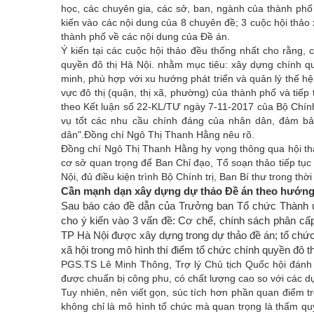
học, các chuyên gia, các sở, ban, ngành của thành phố 
kiến vào các nội dung của 8 chuyên đề; 3 cuộc hội thảo x
thành phố về các nội dung của Đề án.
Ý kiến tại các cuộc hội thảo đều thống nhất cho rằng, 
quyền đô thị Hà Nội. nhằm m
ục tiêu: xây dựng chính q
minh, phù hợp với xu hướng phát triển và quản lý thế hệ
vực đô thị (quận, thị xã, phường) của thành phố và tiếp 
theo Kết luận số 22-KL/TƯ ngày 7-11-2017 của Bộ Chính 
vụ tốt các nhu cầu chính đáng của nhân dân, đảm b
dân".
Đồng chí Ngô Thị Thanh Hằng nêu rõ.
Đồng chí Ngô Thị Thanh Hằng hy vọng thông qua hội thả
cơ sở quan trọng để Ban Chỉ đạo, Tổ soạn thảo tiếp tục
Nội, đủ điều kiện trình Bộ Chính trị, Ban Bí thư trong thời 
Cần mạnh dạn
xây dựng dự thảo Đề án theo hướn
Sau báo cáo đề dẫn của Trưởng ban Tổ chức Thành
cho ý kiến vào 3 vấn đề: Cơ chế, chính sách phân cấp
TP Hà Nội được xây dựng trong dự thảo đề án; tổ chức
xã hội trong mô hình thí điểm tổ chức chính quyền đô th
PGS.TS Lê Minh Thông, Trợ lý Chủ tịch Quốc hội đánh 
được chuẩn bị công phu, có chất lượng cao so với các d
Tuy nhiên, nên viết gọn, súc tích hơn phần quan điểm 
không chỉ là mô hình tổ chức mà quan trọng là thẩm qu