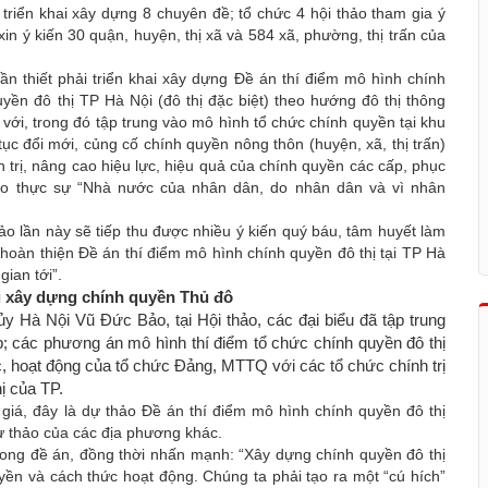
triển khai xây dựng 8 chuyên đề; tổ chức 4 hội thảo tham gia ý
in ý kiến 30 quận, huyện, thị xã và 584 xã, phường, thị trấn của
cần thiết phải triển khai xây dựng Đề án thí điểm mô hình chính
uyền đô thị TP Hà Nội (đô thị đặc biệt) theo hướng đô thị thông
 với, trong đó tập trung vào mô hình tổ chức chính quyền tại khu
tục đổi mới, củng cố chính quyền nông thôn (huyện, xã, thị trấn)
trị, nâng cao hiệu lực, hiệu quả của chính quyền các cấp, phục
ảo thực sự “Nhà nước của nhân dân, do nhân dân và vì nhân
o lần này sẽ tiếp thu được nhiều ý kiến quý báu, tâm huyết làm
 hoàn thiện Đề án thí điểm mô hình chính quyền đô thị tại TP Hà
gian tới”.
g xây dựng chính quyền Thủ đô
 ủy Hà Nội Vũ Đức Bảo,
tại Hội thảo, các đại biểu đã tập trung
; các phương án mô hình thí điểm tổ chức chính quyền đô thị
, hoạt động của tổ chức Đảng, MTTQ với các tổ chức chính trị
ị của TP.
giá, đây là dự thảo Đề án thí điểm mô hình chính quyền đô thị
ự thảo của các địa phương khác.
trong đề án, đồng thời nhấn mạnh: “Xây dựng chính quyền đô thị
yền và cách thức hoạt động. Chúng ta phải tạo ra một “cú hích”