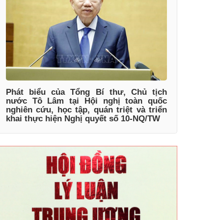
Phát biểu của Tổng Bí thư, Chủ tịch
nước Tô Lâm tại Hội nghị toàn quốc
nghiên cứu, học tập, quán triệt và triển
khai thực hiện Nghị quyết số 10-NQ/TW