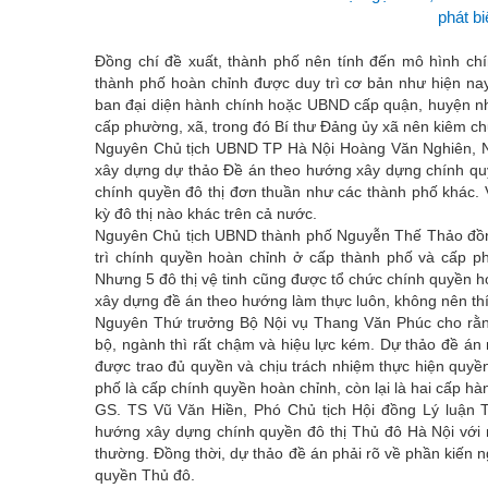
phát bi
Đồng chí đề xuất, thành phố nên tính đến mô hình chí
thành phố hoàn chỉnh được duy trì cơ bản như hiện na
ban đại diện hành chính hoặc UBND cấp quận, huyện nh
cấp phường, xã, trong đó Bí thư Đảng ủy xã nên kiêm c
Nguyên Chủ tịch UBND TP Hà Nội Hoàng Văn Nghiên, 
xây dựng dự thảo Đề án theo hướng xây dựng chính quy
chính quyền đô thị đơn thuần như các thành phố khác. 
kỳ đô thị nào khác trên cả nước.
Nguyên Chủ tịch UBND thành phố Nguyễn Thế Thảo đồn
trì chính quyền hoàn chỉnh ở cấp thành phố và cấp ph
Nhưng 5 đô thị vệ tinh cũng được tổ chức chính quyền 
xây dựng đề án theo hướng làm thực luôn, không nên thí
Nguyên Thứ trưởng Bộ Nội vụ Thang Văn Phúc cho rằng
bộ, ngành thì rất chậm và hiệu lực kém. Dự thảo đề á
được trao đủ quyền và chịu trách nhiệm thực hiện quy
phố là cấp chính quyền hoàn chỉnh, còn lại là hai cấp h
GS. TS Vũ Văn Hiền, Phó Chủ tịch Hội đồng Lý luận T
hướng xây dựng chính quyền đô thị Thủ đô Hà Nội với 
thường. Đồng thời, dự thảo đề án phải rõ về phần kiến 
quyền Thủ đô.