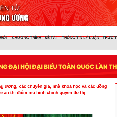
IỆN TỬ
RUNG ƯƠNG
 ĐỔI
CHƯƠNG TRÌNH - ĐỀ TÀI
THÔNG TIN LÝ LUẬN - THỰC T
ung ương, các chuyên gia, nhà khoa học và các đồng
ề án thí điểm mô hình chính quyền đô thị