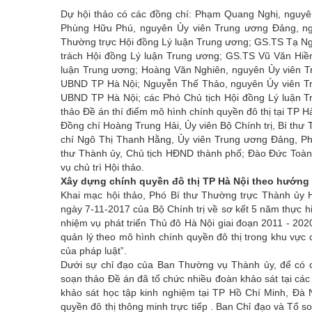
Dự hội thảo có các đồng chí: Phạm Quang Nghị, nguyên
Phùng Hữu Phú, nguyên Ủy viên Trung ương Đảng, ng
Thường trực Hội đồng Lý luận Trung ương; GS.TS Tạ Ng
trách Hội đồng Lý luận Trung ương; GS.TS Vũ Văn Hiề
luận Trung ương; Hoàng Văn Nghiên, nguyên Ủy viên T
UBND TP Hà Nội; Nguyễn Thế Thảo, nguyên Ủy viên Tr
UBND TP Hà Nội; các Phó Chủ tịch Hội đồng Lý luận Tr
thảo Đề án thí điểm mô hình chính quyền đô thị tại TP H
Đồng chí Hoàng Trung Hải, Ủy viên Bộ Chính trị, Bí thư
chí Ngô Thị Thanh Hằng, Ủy viên Trung ương Đảng, Ph
thư Thành ủy, Chủ tịch HĐND thành phố; Đào Đức Toàn
vụ chủ trì Hội thảo.
Xây dựng chính quyền đô thị TP Hà Nội theo hướng 
Khai mạc hội thảo, Phó Bí thư Thường trực Thành ủy H
ngày 7-11-2017 của Bộ Chính trị về sơ kết 5 năm thực 
nhiệm vụ phát triển Thủ đô Hà Nội giai đoạn 2011 - 2020
quản lý theo mô hình chính quyền đô thị trong khu vực 
của pháp luật”.
Dưới sự chỉ đạo của Ban Thường vụ Thành ủy, để có c
soạn thảo Đề án đã tổ chức nhiều đoàn khảo sát
tại các
khảo sát
học tập kinh nghiệm tại TP Hồ Chí Minh, Đà
quyền đô thị thông minh
trực tiếp . Ban Chỉ đạo và Tổ 