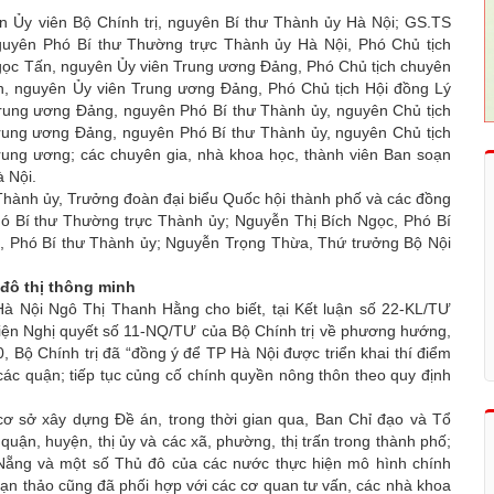
 Ủy viên Bộ Chính trị, nguyên Bí thư Thành ủy Hà Nội; GS.TS
uyên Phó Bí thư Thường trực Thành ủy Hà Nội, Phó Chủ tịch
ọc Tấn, nguyên Ủy viên Trung ương Đảng, Phó Chủ tịch chuyên
n, nguyên Ủy viên Trung ương Đảng, Phó Chủ tịch Hội đồng Lý
rung ương Đảng, nguyên Phó Bí thư Thành ủy, nguyên Chủ tịch
ung ương Đảng, nguyên Phó Bí thư Thành ủy, nguyên Chủ tịch
ung ương; các chuyên gia, nhà khoa học, thành viên Ban soạn
à Nội.
 Thành ủy, Trưởng đoàn đại biểu Quốc hội thành phố và các đồng
ó Bí thư Thường trực Thành ủy; Nguyễn Thị Bích Ngọc, Phó Bí
, Phó Bí thư Thành ủy; Nguyễn Trọng Thừa, Thứ trưởng Bộ Nội
đô thị thông minh
à Nội Ngô Thị Thanh Hằng cho biết, tại Kết luận số 22-KL/TƯ
hiện Nghị quyết số 11-NQ/TƯ của Bộ Chính trị về phương hướng,
, Bộ Chính trị đã “đồng ý để TP Hà Nội được triển khai thí điểm
các quận; tiếp tục củng cố chính quyền nông thôn theo quy định
ơ sở xây dựng Đề án, trong thời gian qua, Ban Chỉ đạo và Tổ
 quận, huyện, thị ủy và các xã, phường, thị trấn trong thành phố;
 Nẵng và một số Thủ đô của các nước thực hiện mô hình chính
soạn thảo cũng đã phối hợp với các cơ quan tư vấn, các nhà khoa