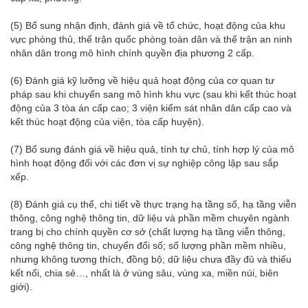
(5) Bổ sung nhận định, đánh giá về tổ chức, hoạt động của khu
vực phòng thủ, thế trận quốc phòng toàn dân và thế trận an ninh
nhân dân trong mô hình chính quyền địa phương 2 cấp.
(6) Đánh giá kỹ lưỡng về hiệu quả hoạt động của cơ quan tư
pháp sau khi chuyển sang mô hình khu vực (sau khi kết thúc hoạt
động của 3 tòa án cấp cao; 3 viện kiểm sát nhân dân cấp cao và
kết thúc hoạt động của viện, tòa cấp huyện).
(7) Bổ sung đánh giá về hiệu quả, tính tự chủ, tính hợp lý của mô
hình hoạt động đối với các đơn vị sự nghiệp công lập sau sắp
xếp.
(8) Đánh giá cụ thể, chi tiết về thực trạng hạ tầng số, hạ tầng viễn
thông, công nghệ thông tin, dữ liệu và phần mềm chuyên ngành
trang bị cho chính quyền cơ sở (chất lượng hạ tầng viễn thông,
công nghệ thông tin, chuyển đổi số; số lượng phần mềm nhiều,
nhưng không tương thích, đồng bộ; dữ liệu chưa đầy đủ và thiếu
kết nối, chia sẻ…, nhất là ở vùng sâu, vùng xa, miền núi, biên
giới).