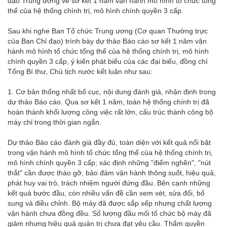
đạo Trung ương về sơ kết 1 năm vận hành mô hình tổ chức tổng
thể của hệ thống chính trị, mô hình chính quyền 3 cấp.
Sau khi nghe Ban Tổ chức Trung ương (Cơ quan Thường trực
của Ban Chỉ đạo) trình bày dự thảo Báo cáo sơ kết 1 năm vận
hành mô hình tổ chức tổng thể của hệ thống chính trị, mô hình
chính quyền 3 cấp, ý kiến phát biểu của các đại biểu, đồng chí
Tổng Bí thư, Chủ tịch nước kết luận như sau:
1. Cơ bản thống nhất bố cục, nội dung đánh giá, nhận định trong
dự thảo Báo cáo. Qua sơ kết 1 năm, toàn hệ thống chính trị đã
hoàn thành khối lượng công việc rất lớn, cấu trúc thành công bộ
máy chỉ trong thời gian ngắn.
Dự thảo Báo cáo đánh giá đầy đủ, toàn diện với kết quả nổi bật
trong vận hành mô hình tổ chức tổng thể của hệ thống chính trị,
mô hình chính quyền 3 cấp; xác định những "điểm nghẽn", "nút
thắt" cần được tháo gỡ, bảo đảm vận hành thông suốt, hiệu quả,
phát huy vai trò, trách nhiệm người đứng đầu. Bên cạnh những
kết quả bước đầu, còn nhiều vấn đề cần xem xét, sửa đổi, bổ
sung và điều chỉnh. Bộ máy đã được sắp xếp nhưng chất lượng
vận hành chưa đồng đều. Số lượng đầu mối tổ chức bộ máy đã
giảm nhưng hiệu quả quản trị chưa đạt yêu cầu. Thẩm quyền