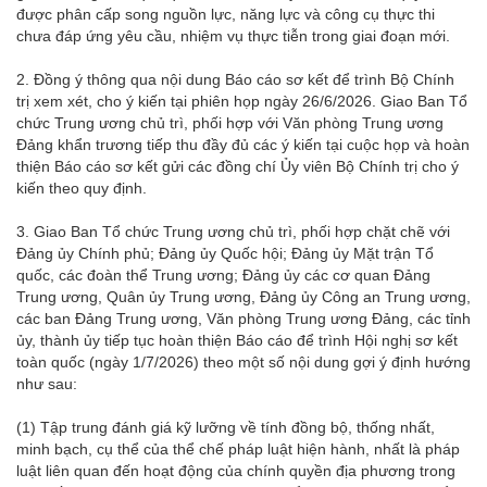
được phân cấp song nguồn lực, năng lực và công cụ thực thi
chưa đáp ứng yêu cầu, nhiệm vụ thực tiễn trong giai đoạn mới.
2. Đồng ý thông qua nội dung Báo cáo sơ kết để trình Bộ Chính
trị xem xét, cho ý kiến tại phiên họp ngày 26/6/2026. Giao Ban Tổ
chức Trung ương chủ trì, phối hợp với Văn phòng Trung ương
Đảng khẩn trương tiếp thu đầy đủ các ý kiến tại cuộc họp và hoàn
thiện Báo cáo sơ kết gửi các đồng chí Ủy viên Bộ Chính trị cho ý
kiến theo quy định.
3. Giao Ban Tổ chức Trung ương chủ trì, phối hợp chặt chẽ với
Đảng ủy Chính phủ; Đảng ủy Quốc hội; Đảng ủy Mặt trận Tổ
quốc, các đoàn thể Trung ương; Đảng ủy các cơ quan Đảng
Trung ương, Quân ủy Trung ương, Đảng ủy Công an Trung ương,
các ban Đảng Trung ương, Văn phòng Trung ương Đảng, các tỉnh
ủy, thành ủy tiếp tục hoàn thiện Báo cáo để trình Hội nghị sơ kết
toàn quốc (ngày 1/7/2026) theo một số nội dung gợi ý định hướng
như sau:
(1) Tập trung đánh giá kỹ lưỡng về tính đồng bộ, thống nhất,
minh bạch, cụ thể của thể chế pháp luật hiện hành, nhất là pháp
luật liên quan đến hoạt động của chính quyền địa phương trong