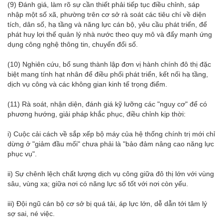
(9) Đánh giá, làm rõ sự cần thiết phải tiếp tục điều chỉnh, sáp
nhập một số xã, phường trên cơ sở rà soát các tiêu chí về diện
tích, dân số, hạ tầng và năng lực cán bộ, yêu cầu phát triển, để
phát huy lợi thế quản lý nhà nước theo quy mô và đẩy mạnh ứng
dụng công nghệ thông tin, chuyển đổi số.
(10) Nghiên cứu, bổ sung thành lập đơn vị hành chính đô thị đặc
biệt mang tính hạt nhân để điều phối phát triển, kết nối hạ tầng,
dịch vụ công và các không gian kinh tế trọng điểm.
(11) Rà soát, nhận diện, đánh giá kỹ lưỡng các "nguy cơ" để có
phương hướng, giải pháp khắc phục, điều chỉnh kịp thời:
i) Cuộc cải cách về sắp xếp bộ máy của hệ thống chính trị mới chỉ
dừng ở "giảm đầu mối" chưa phải là "bảo đảm nâng cao năng lực
phục vụ".
ii) Sự chênh lệch chất lượng dịch vụ công giữa đô thị lớn với vùng
sâu, vùng xa; giữa nơi có năng lực số tốt với nơi còn yếu.
iii) Đội ngũ cán bộ cơ sở bị quá tải, áp lực lớn, dễ dẫn tới tâm lý
sợ sai, né việc.