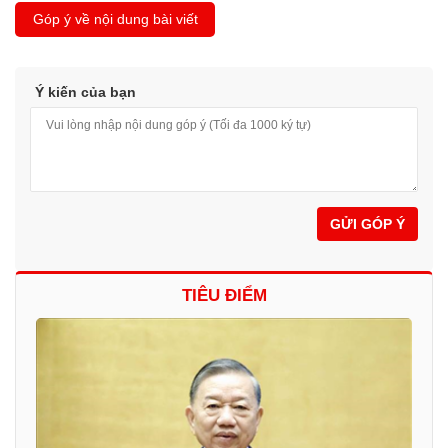
Góp ý về nội dung bài viết
Ý kiến của bạn
GỬI GÓP Ý
TIÊU ĐIỂM