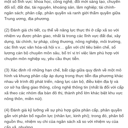
một số lĩnh vực: khoa học, công nghệ, đổi mới sáng tạo, chuyển
đổi số; đất đai, tài nguyên, khoáng sản, lâm nghiệp; tài chính-
ngân sách; phân cấp, phân quyền và ranh giới thẩm quyền giữa
Trung ương, địa phương.
(2) Đánh giá chi tiết, cụ thể về năng lực thực thi ở cấp xã so với
nhiệm vụ được phân giao, nhất là trong các lĩnh vực đất đai, xây
dựng, tài chính, tư pháp, công thương, nông nghiệp, môi trường,
các lĩnh vực văn hóa-xã hội v.v… gắn với chỉ tiêu biên chế, số
lượng cán bộ chuyên môn sâu, bố trí vị trí việc làm phù hợp với
chuyên môn nghiệp vụ, yêu cầu thực tiễn.
(3) Xác định rõ những hạn chế, bất cập giữa quy định về một mô
hình và khung phân cấp áp dụng trong thực tiễn địa phương khác
nhau về trình độ phát triển, năng lực cán bộ, điều kiện địa lý và
cơ sở hạ tầng giao thông, công nghệ thông tin (nhất là đối với cấp
xã theo các nhóm địa bàn đô thị, thành phố lớn khác biệt khu vực
nông thôn, miền núi).
(4) Đánh giá kỹ lưỡng về sự phù hợp giữa phân cấp, phân quyền
gắn với phân bổ nguồn lực (nhân lực, kinh phí); trong đó, phân bổ
nguồn thu, nhiệm vụ chi của ngân sách xã so với nhiệm vụ của
cấp xã, phường.