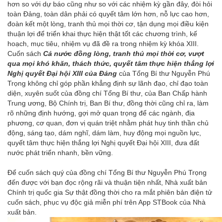
hơn so với dự báo cũng như so với các nhiệm kỳ gần đây, đòi hỏi
toàn Đảng, toàn dân phải có quyết tâm lớn hơn, nỗ lực cao hơn,
đoàn kết một lòng, tranh thủ mọi thời cơ, tận dụng mọi điều kiện
thuận lợi để triển khai thực hiện thật tốt các chương trình, kế
hoạch, mục tiêu, nhiệm vụ đã đề ra trong nhiệm kỳ khóa XIII.
Cuốn sách
Cả nước đồng lòng, tranh thủ mọi thời cơ, vượt
qua mọi khó khăn, thách thức, quyết tâm thực hiện thắng lợi
Nghị quyết Đại hội XIII của Đảng
của Tổng Bí thư Nguyễn Phú
Trọng không chỉ góp phần khẳng định sự lãnh đạo, chỉ đạo toàn
diện, xuyên suốt của đồng chí Tổng Bí thư, của Ban Chấp hành
Trung ương, Bộ Chính trị, Ban Bí thư, đồng thời cũng chỉ ra, làm
rõ những định hướng, gợi mở quan trọng để các ngành, địa
phương, cơ quan, đơn vị quán triệt nhằm phát huy tinh thần chủ
động, sáng tạo, dám nghĩ, dám làm, huy động mọi nguồn lực,
quyết tâm thực hiện thắng lợi Nghị quyết Đại hội XIII, đưa đất
nước phát triển nhanh, bền vững.
Để cuốn sách quý của đồng chí Tổng Bí thư Nguyễn Phú Trọng
đến được với bạn đọc rộng rãi và thuận tiện nhất, Nhà xuất bản
Chính trị quốc gia Sự thật đồng thời cho ra mắt phiên bản điện tử
cuốn sách, phục vụ độc giả miễn phí trên App STBook của Nhà
xuất bản.