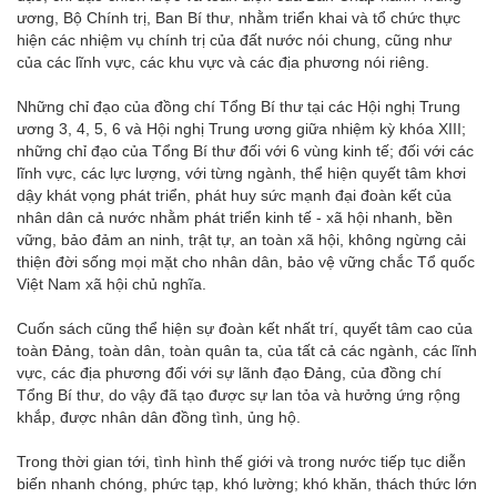
ương, Bộ Chính trị, Ban Bí thư, nhằm triển khai và tổ chức thực
hiện các nhiệm vụ chính trị của đất nước nói chung, cũng như
của các lĩnh vực, các khu vực và các địa phương nói riêng.
Những chỉ đạo của đồng chí Tổng Bí thư tại các Hội nghị Trung
ương 3, 4, 5, 6 và Hội nghị Trung ương giữa nhiệm kỳ khóa XIII;
những chỉ đạo của Tổng Bí thư đối với 6 vùng kinh tế; đối với các
lĩnh vực, các lực lượng, với từng ngành, thể hiện quyết tâm khơi
dậy khát vọng phát triển, phát huy sức mạnh đại đoàn kết của
nhân dân cả nước nhằm phát triển kinh tế - xã hội nhanh, bền
vững, bảo đảm an ninh, trật tự, an toàn xã hội, không ngừng cải
thiện đời sống mọi mặt cho nhân dân, bảo vệ vững chắc Tổ quốc
Việt Nam xã hội chủ nghĩa.
Cuốn sách cũng thể hiện sự đoàn kết nhất trí, quyết tâm cao của
toàn Đảng, toàn dân, toàn quân ta, của tất cả các ngành, các lĩnh
vực, các địa phương đối với sự lãnh đạo Đảng, của đồng chí
Tổng Bí thư, do vậy đã tạo được sự lan tỏa và hưởng ứng rộng
khắp, được nhân dân đồng tình, ủng hộ.
Trong thời gian tới, tình hình thế giới và trong nước tiếp tục diễn
biến nhanh chóng, phức tạp, khó lường; khó khăn, thách thức lớn