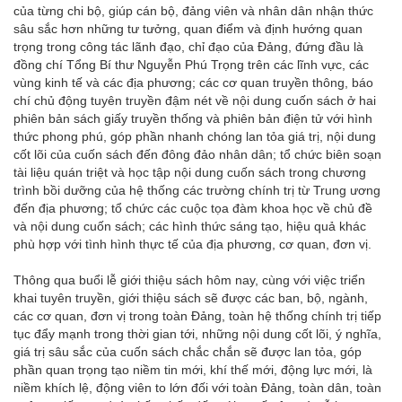
của từng chi bộ, giúp cán bộ, đảng viên và nhân dân nhận thức
sâu sắc hơn những tư tưởng, quan điểm và định hướng quan
trọng trong công tác lãnh đạo, chỉ đạo của Đảng, đứng đầu là
đồng chí Tổng Bí thư Nguyễn Phú Trọng trên các lĩnh vực, các
vùng kinh tế và các địa phương; các cơ quan truyền thông, báo
chí chủ động tuyên truyền đậm nét về nội dung cuốn sách ở hai
phiên bản sách giấy truyền thống và phiên bản điện tử với hình
thức phong phú, góp phần nhanh chóng lan tỏa giá trị, nội dung
cốt lõi của cuốn sách đến đông đảo nhân dân; tổ chức biên soạn
tài liệu quán triệt và học tập nội dung cuốn sách trong chương
trình bồi dưỡng của hệ thống các trường chính trị từ Trung ương
đến địa phương; tổ chức các cuộc tọa đàm khoa học về chủ đề
và nội dung cuốn sách; các hình thức sáng tạo, hiệu quả khác
phù hợp với tình hình thực tế của địa phương, cơ quan, đơn vị.
Thông qua buổi lễ giới thiệu sách hôm nay, cùng với việc triển
khai tuyên truyền, giới thiệu sách sẽ được các ban, bộ, ngành,
các cơ quan, đơn vị trong toàn Đảng, toàn hệ thống chính trị tiếp
tục đẩy mạnh trong thời gian tới, những nội dung cốt lõi, ý nghĩa,
giá trị sâu sắc của cuốn sách chắc chắn sẽ được lan tỏa, góp
phần quan trọng tạo niềm tin mới, khí thế mới, động lực mới, là
niềm khích lệ, động viên to lớn đối với toàn Đảng, toàn dân, toàn