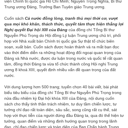
viện Chính trị quốc gia Hồ Chí Minh; Nguyễn Trọng Nghĩa, Bí thư
Trung ương Đảng, Trưởng Ban Tuyên giáo Trung ương.
Cuốn sách
Cả nước đồng lòng, tranh thủ mọi thời cơ, vượt
qua mọi khó khăn,
thách thức, quyết tâm thực hiện thắng lợi
Nghị quyết Đại hội XIII của Đảng
của đồng chí Tổng Bí thư
Nguyễn Phú Trọng do Hội đồng Lý luận Trung ương chủ trì, phối
hợp với Nhà xuất bản Chính trị quốc gia Sự thật tổ chức biên
soạn, xuất bản. Cuốn sách được hoàn thành và ra mắt bạn đọc
vào thời điểm diễn ra những hoạt động đối ngoại quan trọng của
Đảng và Nhà nước, được dư luận trong nước và quốc tế rất quan
tâm, đồng thời Đảng ta vừa tổ chức thành công Hội nghị Trung
ương 8 khoá XIII, quyết định nhiều vấn đề quan trọng của đất
nước.
Với dung lượng hơn 500 trang; tuyển chọn 40 bài viết, bài phát
biểu tiêu biểu của đồng chí Tổng Bí thư Nguyễn Phú Trọng trong
nửa đầu nhiệm kỳ Đại hội khóa XIII của Đảng, nội dung cuốn
sách cho thấy tinh thần trách nhiệm, tư duy tầm chiến lược, tư
tưởng chỉ đạo rất toàn diện, sâu sắc, song cũng rất cụ thể, sát
hợp với thực tiễn của người đứng đầu Đảng ta, qua đó thể hiện tư
tưởng, quan điểm và những định hướng quan trọng trong lãnh
đạo, chỉ đạo chiến lược và toàn diện của Ban Chấp hành Trung