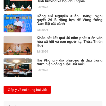
định hướng xã hội chủ nghĩa
8/8/2026
Đồng chí Nguyễn Xuân Thắng: Nghị
quyết 24 là động lực để Vùng Đông
Nam Bộ cất cánh ​
8/8/2026
Khảo sát kết quả 40 năm phát triển văn
hóa-xã hội và con người tại Thừa Thiên
Huế
8/8/2026
Hải Phòng - địa phương đi đầu trong
thực hiện công cuộc đổi mới
8/8/2026
Góp ý về nội dung bài viết