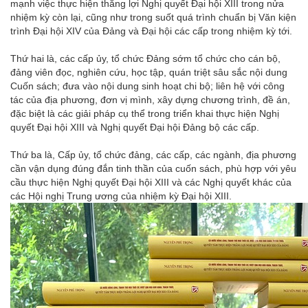
mạnh việc thực hiện thắng lợi Nghị quyết Đại hội XIII trong nửa
nhiệm kỳ còn lại, cũng như trong suốt quá trình chuẩn bị Văn kiện
trình Đại hội XIV của Đảng và Đại hội các cấp trong nhiệm kỳ tới.
Thứ hai là, các cấp ủy, tổ chức Đảng sớm tổ chức cho cán bộ,
đảng viên đọc, nghiên cứu, học tập, quán triệt sâu sắc nội dung
Cuốn sách; đưa vào nội dung sinh hoạt chi bộ; liên hệ với công
tác của địa phương, đơn vị mình, xây dựng chương trình, đề án,
đặc biệt là các giải pháp cụ thể trong triển khai thực hiện Nghị
quyết Đại hội XIII và Nghị quyết Đại hội Đảng bộ các cấp.
Thứ ba là,
Cấp ủy, tổ chức đảng, các cấp, các ngành, địa phương
cần vận dụng đúng đắn tinh thần của cuốn sách, phù hợp với yêu
cầu thực hiện Nghị quyết Đại hội XIII và các Nghị quyết khác của
các Hội nghị Trung ương của nhiệm kỳ Đại hội XIII.