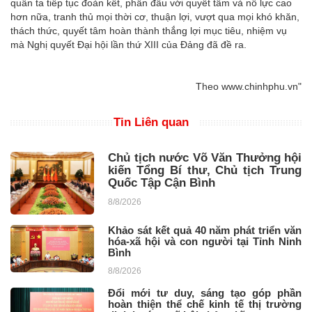
quân ta tiếp tục đoàn kết, phấn đấu với quyết tâm và nỗ lực cao
hơn nữa, tranh thủ mọi thời cơ, thuận lợi, vượt qua mọi khó khăn,
thách thức, quyết tâm hoàn thành thắng lợi mục tiêu, nhiệm vụ
mà Nghị quyết Đại hội lần thứ XIII của Đảng đã đề ra.
Theo www.chinhphu.vn"
Tin Liên quan
Chủ tịch nước Võ Văn Thưởng hội
kiến Tổng Bí thư, Chủ tịch Trung
Quốc Tập Cận Bình
8/8/2026
Khảo sát kết quả 40 năm phát triển văn
hóa-xã hội và con người tại Tỉnh Ninh
Bình
8/8/2026
Đổi mới tư duy, sáng tạo góp phần
hoàn thiện thể chế kinh tế thị trường