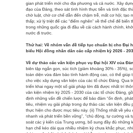
gian phát triển mới cho địa phương và cả nước. Xây dựn
đạo của Đảng, theo sát tình hình thực tiễn và tính đặc 
chờ luật, chờ cơ chế dẫn đến chậm trễ, mất cơ hội; tạo 
thấp; xử lý triệt để các “điểm nghẽn” về thể chế để biến
trong những quốc gia đi đầu về cải cách hành chính, khởi
nước đi trước.
Thứ hai: Về nhóm vấn đề tiếp tục chuẩn bị cho Đại h
biểu Hội đồng nhân dân các cấp nhiệm kỳ 2026 - 203
Về dự thảo các văn kiện phục vụ Đại hội XIV của Đả
biên tập ngắn gọn, súc tích (giảm khoảng 30% - 35%), s
toàn diện vừa đảm bảo tính hành động cao, có thể giúp t
cho việc xây dựng văn kiện của các tổ chức Đảng. Qua t
triển khai ngay một số giải pháp lớn đã được nhất trí th
văn kiện nhiệm kỳ 2025 - 2030 của các tổ chức Đảng, gồm
định những vấn đề chiến lược để bảo đảm “ổn định, phát
tiêu, nhiệm vụ giải pháp trong dự thảo các văn kiện đều
thực hiện cho được mục tiêu này. (ii) Thống nhất về yêu c
nhanh và phát triển bền vững”, “chủ động, tự cường và tự
soát các ý kiến của Trung ương, bổ sung đầy đủ những k
hạn chế kéo dài qua nhiều nhiệm kỳ chưa khắc phục, nhữn