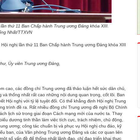
 lần thứ 11 Ban Chấp hành Trung ương Đảng khóa XIII.
ống Nhất/TTXVN
ạc Hội nghị lần thứ 11 Ban Chấp hành Trung ương Đảng khóa XIII
 thư, Ủy viên Trung ương Đảng,
iệm cao, các đồng chí Trung ương đã thảo luận hết sức dân chủ,
g và thống nhất rất cao những nội dung quan trọng, cốt lõi. Ban
 Hội nghị với tỷ lệ tuyệt đối. Có thể khẳng định Hội nghị Trung
ng trình đề ra. Rất nhiều đồng chí Trung ương đề nghị Bộ Chính
 sách lịch sử trong giai đoạn Cách mạng mới của nước ta. Thay
 biểu dương tinh thần làm việc tích cực, trách nhiệm, chủ động,
rung ương; công tác chuẩn bị và phục vụ Hội nghị chu đáo, kỹ
 Tiểu ban, của Văn phòng Trung ương Đảng và các cơ quan liên
một số vấn đề để thống nhất lãnh đạo, chỉ đạo triển khai thực