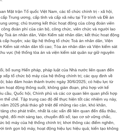
n Mặt trận Tổ quốc Việt Nam, các tổ chức chính trị - xã hội,
ấp Trung ương, cấp tỉnh và cấp xã nêu tại Tờ trình và Đề án
rung ương; chủ trương kết thúc hoạt động của công đoàn viên
 công đoàn phí của cán bộ, công chức, viên chức và người lao
máy Toà án nhân dân, Viện Kiểm sát nhân dân; kết thúc hoạt động
 cấp huyện; xác lập hệ thống tổ chức Toà án nhân dân, Viện
n Kiểm sát nhân dân tối cao; Tòa án nhân dân và Viện kiểm sát
khu vực (hệ thống tòa án và viện kiểm sát quân sự giữ nguyên
i, bổ sung Hiến pháp, pháp luật của Nhà nước liên quan đến
 xếp tổ chức bộ máy của hệ thống chính trị; các quy định về
 hội; bảo đảm hoàn thành trước ngày 30/6/2025; có hiệu lực từ
đảm hoạt động thông suốt, không gián đoạn, phù hợp với kế
yêu cầu, Quốc hội, Chính phủ và các cơ quan liên quan phối hợp
ện thể chế. Tập trung cao độ để thực hiện tốt các nhiệm vụ này,
năm 2025 phải tháo gỡ triệt để những rào cản, khó khăn,
ảng cho phát triển, nhất là các vấn đề liên quan đến đấu thầu,
nghệ, đổi mới sáng tạo, chuyển đổi số; tạo cơ sở vững chắc,
ức bộ máy của hệ thống chính trị; khơi thông các điểm nghẽn,
i tinh gọn bộ máy, hoạt động hiệu lực hiệu quả; kiến tạo không