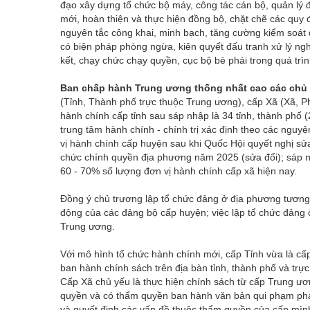
đạo xây dựng tổ chức bộ máy, công tác cán bộ, quản lý độ
mới, hoàn thiện và thực hiện đồng bộ, chặt chẽ các quy 
nguyên tắc công khai, minh bạch, tăng cường kiểm soát 
có biện pháp phòng ngừa, kiên quyết đấu tranh xử lý ngh
kết, chạy chức chạy quyền, cục bộ bè phái trong quá trì
Ban chấp hành Trung ương thống nhất cao các chủ
(Tỉnh, Thành phố trực thuộc Trung ương), cấp Xã (Xã, Ph
hành chính cấp tỉnh sau sáp nhập là 34 tỉnh, thành phố (
trung tâm hành chính - chính trị xác định theo các nguyê
vị hành chính cấp huyện sau khi Quốc Hội quyết nghị sử
chức chính quyền địa phương năm 2025 (sửa đổi); sáp 
60 - 70% số lượng đơn vị hành chính cấp xã hiện nay.
Đồng ý chủ trương lập tổ chức đảng ở địa phương tương 
động của các đảng bộ cấp huyện; việc lập tổ chức đảng 
Trung ương.
Với mô hình tổ chức hành chính mới, cấp Tỉnh vừa là cấp
ban hành chính sách trên địa bàn tỉnh, thành phố và trực
Cấp Xã chủ yếu là thực hiện chính sách từ cấp Trung ư
quyền và có thẩm quyền ban hành văn bản qui phạm pháp 
và quyết định các vấn đề thuộc thẩm quyền của cấp mìn