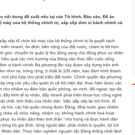
nội dung đề xuất nêu tại các Tờ trình, Báo cáo, Đề án
ộ máy của hệ thống chính trị, sắp xếp đơn vị hành chính và
c sắp xếp tổ chức bộ máy của hệ thống chính trị là quyết sách
t triển nhanh, ổn định, bền vững của đất nước, chăm lo tốt hơn
nh gọn, chuyển từ quản lý thụ động sang chủ động phục vụ nhân
 có hiệu quả các chủ trương của Đảng vào thực tiễn cuộc sống
 đơn vị hành chính địa phương lần này được xây dựng trên tinh
tầm nhìn xa, trông rộng, ít nhất là 100 năm, bảo đảm hình thành
óa mới phù hợp cho phát triển đất nước. Chính quyền địa phương
áp ứng các yêu cầu quản trị xã hội hiện đại, thực hiện được các
ới cho nhiệm vụ đảm bảo quốc phòng, an ninh, đối ngoại; tạo đà
húc đẩy kinh tế tư nhân; đẩy nhanh phát triển khoa học công nghệ
ật chất, tinh thần của nhân dân. Việc sắp xếp lại mô hình, tổ
ị - xã hội, các hội quần chúng được Đảng, Nhà nước giao nhiệm
ng chéo về chức năng, nhiệm vụ; không hành chính hoá hoạt
phục vụ nhân dân theo tinh thần “chú trọng và thực hành dân
n từng hộ gia đình, từng người dân; phải chăm lo quyền, lợi ích
ủa Nhân dân. Thực hiện nghiêm nguyên tắc Đảng thống nhất lãnh