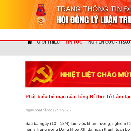
TRANG THÔNG TIN Đ
HỘI ĐỒNG LÝ LUẬN T
GIỚI THIỆU
TIN TỨC
NGHIÊN CỨU - TRAO
Phát biểu bế mạc của Tổng Bí thư Tô Lâm tại
Ngày phát hành: 12/04/2025
Sau ba ngày (10 - 12/4) làm việc khẩn trương, nghiêm túc
hành Trung ương Đảng khóa XIII đã hoàn thành toàn bộ n