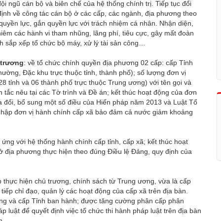
i ngũ cán bộ và biên chế của hệ thống chính trị. Tiếp tục đổi
định về công tác cán bộ ở các cấp, các ngành, địa phương theo
quyền lực, gắn quyền lực với trách nhiệm cá nhân. Nhận diện,
iêm các hành vi tham nhũng, lãng phí, tiêu cực, gây mất đoàn
nh sắp xếp tổ chức bộ máy, xử lý tài sản công…
 trương
: về tổ chức chính quyền địa phương 02 cấp: cấp Tỉnh
ường, Đặc khu trực thuộc tỉnh, thành phố); số lượng đơn vị
28 tỉnh và 06 thành phố trực thuộc Trung ương) với tên gọi và
n tắc nêu tại các Tờ trình và Đề án; kết thúc hoạt động của đơn
a đổi, bổ sung một số điều của Hiến pháp năm 2013 và Luật Tổ
nhập đơn vị hành chính cấp xã bảo đảm cả nước giảm khoảng
ứng với hệ thống hành chính cấp tỉnh, cấp xã; kết thúc hoạt
ở địa phương thực hiện theo đúng Điều lệ Đảng, quy định của
 thực hiện chủ trương, chính sách từ Trung ương, vừa là cấp
 tiếp chỉ đạo, quản lý các hoạt động của cấp xã trên địa bàn.
ơng và cấp Tỉnh ban hành; được tăng cường phân cấp phân
luật để quyết định việc tổ chức thi hành pháp luật trên địa bàn
h.