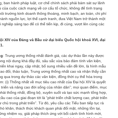
g, ban hành pháp luật, cơ chế chính sách phải bám sát sự lãnh
thù của cuộc cách mạng về cơ cấu tổ chức, không để tình trạng
môi trường kinh doanh thông thoáng, minh bạch, an toàn, chi phí
 thành nguồn lực, lợi thế cạnh tranh, đưa Việt Nam trở thành một
 nghiệp sáng tạo để có thể tiến kịp, đi cùng, vượt lên cùng các
ội XIV của Đảng và Bầu cử đại biểu Quốc hội khoá XVI, đại
1.
ng
: Trung ương thống nhất đánh giá, các dự thảo lần này được
ong nội dung khá đầy đủ, sâu sắc vừa bảo đảm tính văn kiện,
riển khai ngay, cập nhật, bổ sung nhiều vấn đề lớn, là hình mẫu
rao đổi, thảo luận, Trung ương thống nhất cao và nhận thấy cần
ông qua trong dự thảo các văn kiện, đồng thời cụ thể hóa trong
: (i) Thống nhất về mục tiêu cao nhất của Đại hội XIV là quyết
 triển và nâng cao đời sống của nhân dân”; mọi quan điểm, mục
 phải thống nhất, đồng bộ, xuyên suốt và tạo sức mạnh tổng hợp,
ầu cao của giai đoạn tới là “phát triển chất lượng cao, phát triển
 chủ trong phát triển”. Từ đó, yêu cầu các Tiểu ban tiếp tục rà
hó khăn, thách thức khách quan phải đối mặt, những tồn tại,
g nhiệm vụ, giải pháp thích ứng với bối cảnh tình hình mới,