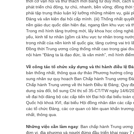
thời cơ vận hội và thử thách mới bằng tư duy mới, các
phát triển chủ động, tự chủ, nhanh, bền vững; đồng thời 
phải tập trung thảo luận kỹ lưỡng những nhiệm vụ, giải p
Đảng và văn kiện đại hội cấp mình. (iii) Thống nhất quy
nền giáo dục quốc dân hiện đại, ngang tầm khu vực và th
Trong mô hình tăng trưởng mới, lấy khoa học công nghệ,
yếu, kinh tế tư nhân (gồm cả khu vực tư nhân trong nướ
trọng nhất của nền kinh tế quốc gia; tăng cường vai trò 
Đồng thời Trung ương cũng thống nhất cao trong giai đo
nội hàm “Đảng ta là đạo đức, là văn minh”, mô hình điểm 
Về công tác tổ chức xây dựng và thi hành điều lệ Đ
bản thống nhất, thông qua dự thảo Phương hướng công
sung nhân sự quy hoạch Ban Chấp hành Trung ương Đảng
Chấp hành Trung ương về thi hành Điều lệ Đảng; Quy định
dung sửa đổi, bổ sung Chỉ thị số 35-CT/TW ngày 14/6/2
về đại hội đảng bộ các cấp tiến tới Đại hội đại biểu to
Quốc hội khoá XVI, đại biểu Hội đồng nhân dân các cấp 
các tổ chức Đảng, các cơ quan có liên quan khẩn trương
nhất, thông qua.
Những việc cần làm ngay
: Ban chấp hành Trung ương y
đơn vị, địa phương và người đứng đầu triển khai ngay 7 cô