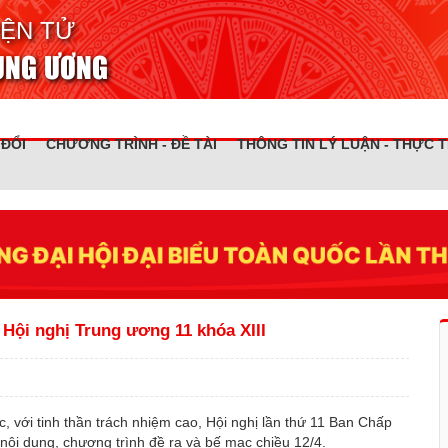
IỆN TỬ
RUNG ƯƠNG
 ĐỔI
CHƯƠNG TRÌNH - ĐỀ TÀI
THÔNG TIN LÝ LUẬN - THỰC T
 Hội nghị Trung ương 11 khóa XIII
, với tinh thần trách nhiệm cao, Hội nghị lần thứ 11 Ban Chấp
ội dung, chương trình đề ra và bế mạc chiều 12/4.