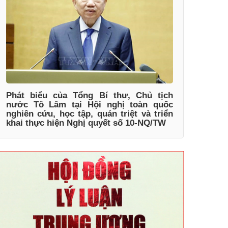
Phát biểu của Tổng Bí thư, Chủ tịch
nước Tô Lâm tại Hội nghị toàn quốc
nghiên cứu, học tập, quán triệt và triển
khai thực hiện Nghị quyết số 10-NQ/TW