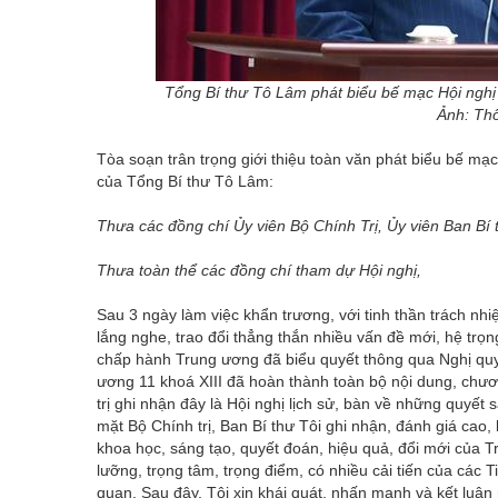
Tổng Bí thư Tô Lâm phát biểu bế mạc Hội nghị
Ảnh: Th
Tòa soạn trân trọng giới thiệu toàn văn phát biểu bế m
của Tổng Bí thư Tô Lâm:
Thưa các đồng chí Ủy viên Bộ Chính Trị, Ủy viên Ban Bí
Thưa toàn thể các đồng chí tham dự Hội nghị,
Sau 3 ngày làm việc khẩn trương, với tinh thần trách nh
lắng nghe, trao đổi thẳng thắn nhiều vấn đề mới, hệ trọn
chấp hành Trung ương đã biểu quyết thông qua Nghị quyết
ương 11 khoá XIII đã hoàn thành toàn bộ nội dung, chươ
trị ghi nhận đây là Hội nghị lịch sử, bàn về những quyết
mặt Bộ Chính trị, Ban Bí thư Tôi ghi nhận, đánh giá cao,
khoa học, sáng tạo, quyết đoán, hiệu quả, đổi mới của T
lưỡng, trọng tâm, trọng điểm, có nhiều cải tiến của các
quan. Sau đây, Tôi xin khái quát, nhấn mạnh và kết luận 