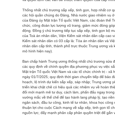
Thống nhất chủ trương sắp xếp, tinh gọn, hợp nhất cơ qua
các hội quần chúng do Đảng, Nhà nước giao nhiệm vụ ở c
của Đảng ủy Mặt trận Tổ quốc Việt Nam, các đoàn thể T
chức, công đoàn lực lượng vũ trang, giảm mức đóng góp
động. Đồng ý chủ trương tiếp tục sắp xếp, tinh gọn bộ 
của Toà án nhân dân, Viện Kiểm sát nhân dân cấp cao và
Kiểm sát nhân dân có 03 cấp là: Tòa án nhân dân và Việ
nhân dân cấp tỉnh, thành phố trực thuộc Trung ương và 
mô hình hiện nay).
Ban chấp hành Trung ương thống nhất chủ trương sửa đổ
các quy định về chính quyền địa phương phục vụ việc sắp
Mặt trận Tổ quốc Việt Nam và các tổ chức chính trị - xã
ngày 01/7/2025; quy định thời gian chuyển tiếp để bảo 
hoạch, lộ trình dự kiến sắp xếp, sáp nhập; Trung ương 
triển khai chặt chẽ có hiệu quả các nhiệm vụ về hoàn thi
đổi mới mạnh mẽ tư duy, cách làm, phấn đấu ngay trong 
vướng mắc về thể chế để tạo hành lang pháp lý, tạo nền t
ngân sách, đầu tư công, kinh tế tư nhân, khoa học công 
thuận lợi cho cuộc Cách mạng về sắp xếp, tinh gọn tổ ch
nguồn lực; đẩy mạnh phân cấp phân quyền triệt để gắn vớ