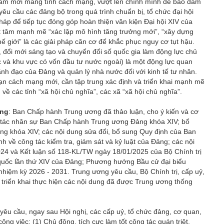
h làm mới mang tính cách mạng, vượt lên chính mình để bảo đảm
yêu cầu các đảng bộ trong quá trình chuẩn bị, tổ chức đại hội
háp để tiếp tục đóng góp hoàn thiện văn kiện Đại hội XIV của
ết tâm mạnh mẽ “xác lập mô hình tăng trưởng mới”, “xây dựng
ế giới” là các giải pháp căn cơ để khắc phục nguy cơ tụt hậu.
 đổi mới sáng tạo và chuyển đổi số quốc gia làm động lực chủ
c và khu vực có vốn đầu tư nước ngoài) là một động lực quan
lãnh đạo của Đảng và quản lý nhà nước đối với kinh tế tư nhân.
ạn cách mạng mới, cần tập trung xác định và triển khai mạnh mẽ
về các tỉnh “xã hội chủ nghĩa”, các xã “xã hội chủ nghĩa”.
ảng
: Ban Chấp hành Trung ương đã thảo luận, cho ý kiến và cơ
 tác nhân sự Ban Chấp hành Trung ương Đảng khóa XIV; bổ
 khóa XIV; các nội dung sửa đổi, bổ sung Quy định của Ban
 về công tác kiểm tra, giám sát và kỷ luật của Đảng; các nội
024 và Kết luận số 118-KL/TW ngày 18/01/2025 của Bộ Chính trị
àn quốc lần thứ XIV của Đảng; Phương hướng Bầu cử đại biểu
nhiệm kỳ 2026 - 2031. Trung ương yêu cầu, Bộ Chính trị, cấp uỷ,
 triển khai thực hiện các nội dung đã được Trung ương thống
êu cầu, ngay sau Hội nghị, các cấp uỷ, tổ chức đảng, cơ quan,
ng việc: (1) Chủ động, tích cực làm tốt công tác quán triệt,