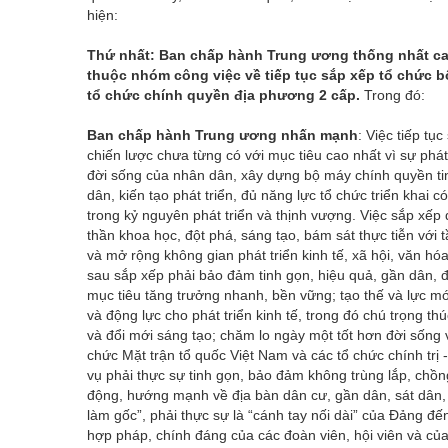
hiện:
Thứ nhất: Ban chấp hành Trung ương thống nhất cao 
thuộc nhóm công việc về tiếp tục sắp xếp tổ chức b
tổ chức chính quyền địa phương 2 cấp.
Trong đó:
Ban chấp hành Trung ương nhấn mạnh
: Việc tiếp tụ
chiến lược chưa từng có với mục tiêu cao nhất vì sự phá
đời sống của nhân dân, xây dựng bộ máy chính quyền ti
dân, kiến tạo phát triển, đủ năng lực tổ chức triển khai
trong kỷ nguyên phát triển và thịnh vượng. Việc sắp xếp
thần khoa học, đột phá, sáng tạo, bám sát thực tiễn với 
và mở rộng không gian phát triển kinh tế, xã hội, văn h
sau sắp xếp phải bảo đảm tinh gọn, hiệu quả, gần dân, đ
mục tiêu tăng trưởng nhanh, bền vững; tạo thế và lực m
và động lực cho phát triển kinh tế, trong đó chú trọng t
và đổi mới sáng tạo; chăm lo ngày một tốt hơn đời sống v
chức Mặt trận tổ quốc Việt Nam và các tổ chức chính tr
vụ phải thực sự tinh gọn, bảo đảm không trùng lắp, chồ
động, hướng mạnh về địa bàn dân cư, gần dân, sát dân, 
làm gốc”, phải thực sự là “cánh tay nối dài” của Đảng đế
hợp pháp, chính đáng của các đoàn viên, hội viên và c