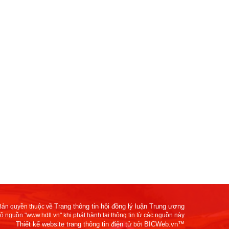
Trang thông tin hội đồng lý luận Trung ương
Bản quyền thuộc về
rõ nguồn "www.hdll.vn" khi phát hành lại thông tin từ các nguồn này
Thiết kế website trang thông tin điện tử
BICWeb.vn™
bởi