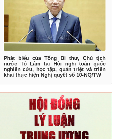
Phát biểu của Tổng Bí thư, Chủ tịch
nước Tô Lâm tại Hội nghị toàn quốc
nghiên cứu, học tập, quán triệt và triển
khai thực hiện Nghị quyết số 10-NQ/TW