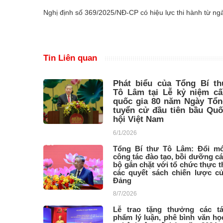
Nghị định số 369/2025/NĐ-CP có hiệu lực thi hành từ ngà
Tin Liên quan
Phát biểu của Tổng Bí th
Tô Lâm tại Lễ kỷ niệm cấ
quốc gia 80 năm Ngày Tổn
tuyển cử đầu tiên bầu Qu
hội Việt Nam
6/1/2026
Tổng Bí thư Tô Lâm: Đổi m
công tác đào tạo, bồi dưỡng c
bộ gắn chặt với tổ chức thực t
các quyết sách chiến lược c
Đảng
8/7/2026
Lễ trao tặng thưởng các t
phẩm lý luận, phê bình văn họ