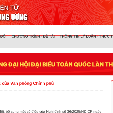
IỆN TỬ
RUNG ƯƠNG
 ĐỔI
CHƯƠNG TRÌNH - ĐỀ TÀI
THÔNG TIN LÝ LUẬN - THỰC T
c của Văn phòng Chính phủ
ổi, bổ sung một số điều của Nghị định số 36/2025/NĐ-CP ngày