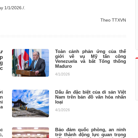
y 1/1/2026./.
Theo TTXVN
ư
Toàn cảnh phản ứng của thế
giới về vụ Mỹ tấn công
p
Venezuela và bắt Tổng thống
g
Maduro
ốc
4/1/2026
ới
Dấu ấn đặc biệt của di sản Việt
án
Nam trên bản đồ văn hóa nhân
hi
loại
ủa
4/1/2026
ác
Bảo đảm quốc phòng, an ninh
c,
trở thành động lực quan trọng