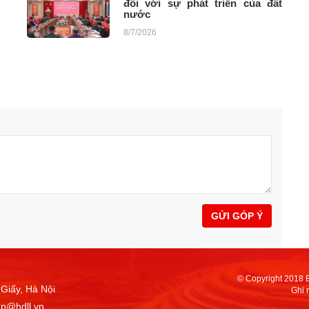
đối với sự phát triển của đất
nước
8/7/2026
GỬI GÓP Ý
© Copyright 2018 
Giấy, Hà Nội
Ghi 
ap@hdll.vn