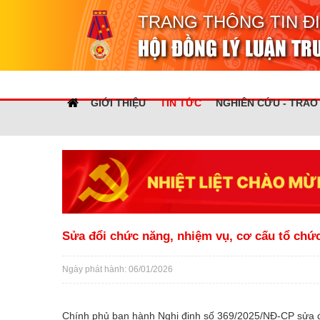
TRANG THÔNG TIN Đ
HỘI ĐỒNG LÝ LUẬN T
GIỚI THIỆU
TIN TỨC
NGHIÊN CỨU - TRAO
Sửa đổi chức năng, nhiệm vụ, cơ cấu tổ chứ
Ngày phát hành: 06/01/2026
Chính phủ ban hành Nghị định số 369/2025/NĐ-CP sửa đ