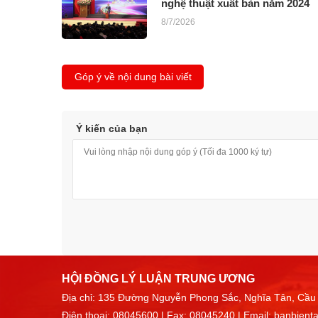
nghệ thuật xuất bản năm 2024
8/7/2026
Góp ý về nội dung bài viết
Ý kiến của bạn
HỘI ĐỒNG LÝ LUẬN TRUNG ƯƠNG
Địa chỉ: 135 Đường Nguyễn Phong Sắc, Nghĩa Tân, Cầu 
Điện thoại:
08045600
| Fax: 08045240 | Email:
banbient