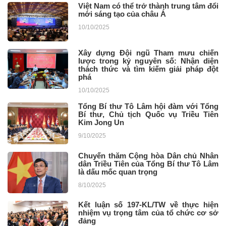
Việt Nam có thể trở thành trung tâm đổi
mới sáng tạo của châu Á
10/10/2025
Xây dựng Đội ngũ Tham mưu chiến
lược trong kỷ nguyên số: Nhận diện
thách thức và tìm kiếm giải pháp đột
phá
10/10/2025
Tổng Bí thư Tô Lâm hội đàm với Tổng
Bí thư, Chủ tịch Quốc vụ Triều Tiên
Kim Jong Un
9/10/2025
Chuyến thăm Cộng hòa Dân chủ Nhân
dân Triều Tiên của Tổng Bí thư Tô Lâm
là dấu mốc quan trọng
8/10/2025
Kết luận số 197-KL/TW về thực hiện
nhiệm vụ trọng tâm của tổ chức cơ sở
đảng