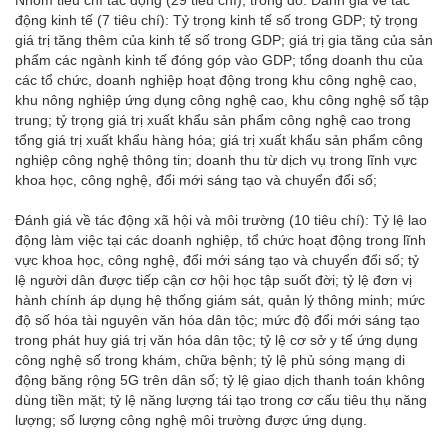
Nhóm tiêu chí tác động (29 tiêu chí), trong đó: Đánh giá về tác
động kinh tế (7 tiêu chí): Tỷ trọng kinh tế số trong GDP; tỷ trọng
giá trị tăng thêm của kinh tế số trong GDP; giá trị gia tăng của sản
phẩm các ngành kinh tế đóng góp vào GDP; tổng doanh thu của
các tổ chức, doanh nghiệp hoạt động trong khu công nghệ cao,
khu nông nghiệp ứng dụng công nghệ cao, khu công nghệ số tập
trung; tỷ trọng giá trị xuất khẩu sản phẩm công nghệ cao trong
tổng giá trị xuất khẩu hàng hóa; giá trị xuất khẩu sản phẩm công
nghiệp công nghệ thông tin; doanh thu từ dịch vụ trong lĩnh vực
khoa học, công nghệ, đổi mới sáng tạo và chuyển đổi số;
Đánh giá về tác động xã hội và môi trường (10 tiêu chí): Tỷ lệ lao
động làm việc tại các doanh nghiệp, tổ chức hoạt động trong lĩnh
vực khoa học, công nghệ, đổi mới sáng tạo và chuyển đổi số; tỷ
lệ người dân được tiếp cận cơ hội học tập suốt đời; tỷ lệ đơn vị
hành chính áp dụng hệ thống giám sát, quản lý thông minh; mức
độ số hóa tài nguyên văn hóa dân tộc; mức độ đổi mới sáng tạo
trong phát huy giá trị văn hóa dân tộc; tỷ lệ cơ sở y tế ứng dụng
công nghệ số trong khám, chữa bệnh; tỷ lệ phủ sóng mạng di
động băng rộng 5G trên dân số; tỷ lệ giao dịch thanh toán không
dùng tiền mặt; tỷ lệ năng lượng tái tạo trong cơ cấu tiêu thụ năng
lượng; số lượng công nghệ môi trường được ứng dụng.