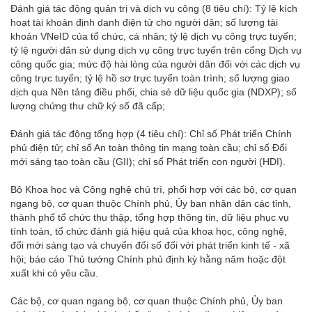
Đánh giá tác động quản trị và dịch vụ công (8 tiêu chí): Tỷ lệ kích
hoạt tài khoản định danh điện tử cho người dân; số lượng tài
khoản VNeID của tổ chức, cá nhân; tỷ lệ dịch vụ công trực tuyến;
tỷ lệ người dân sử dụng dịch vụ công trực tuyến trên cổng Dịch vụ
công quốc gia; mức độ hài lòng của người dân đối với các dịch vụ
công trực tuyến; tỷ lệ hồ sơ trực tuyến toàn trình; số lượng giao
dịch qua Nền tảng điều phối, chia sẻ dữ liệu quốc gia (NDXP); số
lượng chứng thư chữ ký số đã cấp;
Đánh giá tác động tổng hợp (4 tiêu chí): Chỉ số Phát triển Chính
phủ điện tử; chỉ số An toàn thông tin mạng toàn cầu; chỉ số Đổi
mới sáng tạo toàn cầu (GII); chỉ số Phát triển con người (HDI).
Bộ Khoa học và Công nghệ chủ trì, phối hợp với các bộ, cơ quan
ngang bộ, cơ quan thuộc Chính phủ, Ủy ban nhân dân các tỉnh,
thành phố tổ chức thu thập, tổng hợp thông tin, dữ liệu phục vụ
tính toán, tổ chức đánh giá hiệu quả của khoa học, công nghệ,
đổi mới sáng tạo và chuyển đổi số đối với phát triển kinh tế - xã
hội; báo cáo Thủ tướng Chính phủ định kỳ hằng năm hoặc đột
xuất khi có yêu cầu.
Các bộ, cơ quan ngang bộ, cơ quan thuộc Chính phủ, Ủy ban